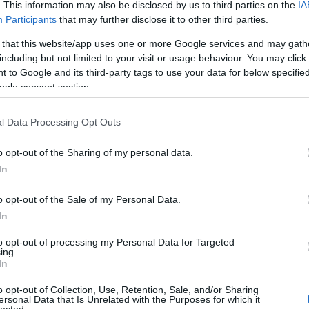
. This information may also be disclosed by us to third parties on the
IA
Participants
that may further disclose it to other third parties.
 that this website/app uses one or more Google services and may gath
including but not limited to your visit or usage behaviour. You may click 
Kollég
 to Google and its third-party tags to use your data for below specifi
ogle consent section.
Albert 
Alkonyi
l Data Processing Opt Outs
Bordokt
Bortévé
rlat
Szászi-borok
o opt-out of the Sharing of my personal data.
Borwer
Pinceáron
In
Jamie 
Jancis 
o opt-out of the Sale of my Personal Data.
Pécsi b
In
Robert 
Táncol
to opt-out of processing my Personal Data for Targeted
ing.
Vinogr
 Reloaded
In
vörös é
o opt-out of Collection, Use, Retention, Sale, and/or Sharing
ersonal Data that Is Unrelated with the Purposes for which it
Barátil
lected.