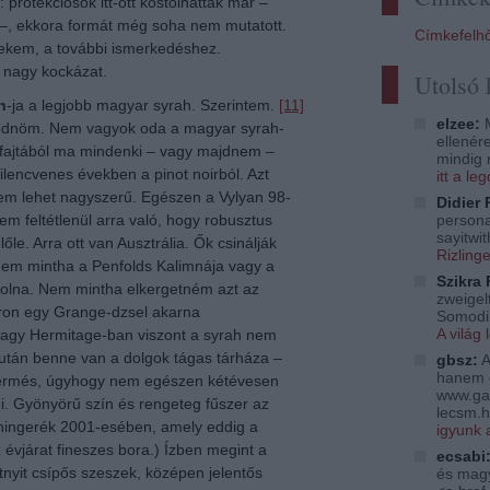
protekciósok itt-ott kóstolhatták már –
s –, ekkora formát még soha nem mutatott.
Címkefelh
nekem, a további ismerkedéshez.
 nagy kockázat.
Utolsó
h
-ja a legjobb magyar syrah. Szerintem.
[11]
elzee:
M
ződnöm. Nem vagyok oda a magyar syrah-
ellenér
i fajtából ma mindenki – vagy majdnem –
mindig 
kilencvenes években a pinot noirból. Azt
itt a l
 nem lehet nagyszerű. Egészen a Vylyan 98-
Didier 
persona
em feltétlenül arra való, hogy robusztus
sayitwi
e. Arra ott van Ausztrália. Ők csinálják
Rizling
Nem mintha a Penfolds Kalimnája vagy a
Szikra 
volna. Nem mintha elkergetném azt az
zweigelt
áron egy Grange-dzsel akarna
Somodi 
A világ 
vagy Hermitage-ban viszont a syrah nem
után benne van a dolgok tágas tárháza –
gbsz:
A
hanem 
termés, úgyhogy nem egészen kétévesen
www.ga
ni. Gyönyörű szín és rengeteg fűszer az
lecsm.h
eningerék 2001-esében, amely eddig a
igyunk 
 évjárat fineszes bora.) Ízben megint a
ecsabi
tnyit csípős szeszek, középen jelentős
és magy