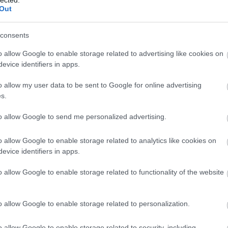
Out
íme:
A bűvös
Borkoll
consents
ckback/id/13070
Bortárs
o allow Google to enable storage related to advertising like cookies on
Food Po
evice identifiers in apps.
Heiman
Kézműv
artalomnak minősülnek, értük a
szolgáltatás technikai
üzemeltetője semmilyen
 a blog szerkesztőjéhez. Részletek a
Felhasználási feltételekben
és az
adatvédelmi
o allow my user data to be sent to Google for online advertising
Kistücs
s.
Mangali
2005.08.30. 01:13:36
Radovi
to allow Google to send me personalized advertising.
yrah-ért (beszédes már a cimkéje is: nem
állam én vagyok). Fa, fa, fa és aztán van vmi
Rambo,
mert annyira kevés (lehet hogy nem mer kilépni
Szindb
o allow Google to enable storage related to analytics like cookies on
ajnos nincs 15-23 e Ft-om/palack, úgyhogy
evice identifiers in apps.
IndaPa
o allow Google to enable storage related to functionality of the website
Válasz erre
2005.08.30. 07:59:44
o allow Google to enable storage related to personalization.
en hamar pálcát törni a magyar Syrah felett.
óbb kiforja magát, nemcsak Villányban, hanem
o allow Google to enable storage related to security, including