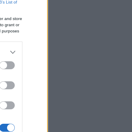
B’s List of
er and store
to grant or
ák
ed purposes
gazda
 Tokaja
or
k
Goode
Robinson
orozó
Parker
óMedve
aphy
s fehér
ag