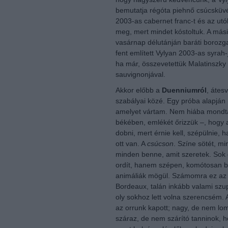
bemutatja régóta piehnő csúcsküv
2003-as cabernet franc-t és az utó
meg, mert mindet kóstoltuk. A más
vasárnap délutánján baráti borozg
fent említett Vylyan 2003-as syrah-
ha már, összevetettük Malatinszky
sauvignonjával.
Akkor előbb a
Duenniumról
, átes
szabályai közé. Egy próba alapján 
amelyet vártam. Nem hiába mondta
békében, emlékét őrizzük –, hogy 
dobni, mert érnie kell, szépülnie, 
ott van. A
csúcson
. Színe sötét, min
minden benne, amit szeretek. Sok g
ordít, hanem szépen, komótosan bú
animáliák mögül. Számomra ez az i
Bordeaux, talán inkább valami szu
oly sokhoz lett volna szerencsém. 
az orrunk kapott; nagy, de nem lom
száraz, de nem szárító tanninok, 