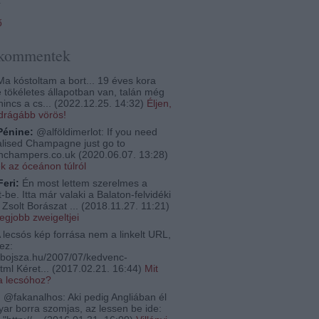
ő
 kommentek
a kóstoltam a bort... 19 éves kora
e tökéletes állapotban van, talán még
nincs a cs...
(
2022.12.25. 14:32
)
Éljen,
egdrágább vörös!
Pénine:
@alföldimerlot: If you need
lised Champagne just go to
thchampers.co.uk
(
2020.06.07. 13:28
)
ek az óceánon túlról
Feri:
Én most lettem szerelmes a
-be. Itta már valaki a Balaton-felvidéki
Zsolt Borászat ...
(
2018.11.27. 11:21
)
legjobb zweigeltjei
 lecsós kép forrása nem a linkelt URL,
ez:
bojsza.hu/2007/07/kedvenc-
tml Kéret...
(
2017.02.21. 16:44
)
Mit
a lecsóhoz?
:
@fakanalhos: Aki pedig Angliában él
ar borra szomjas, az lessen be ide: