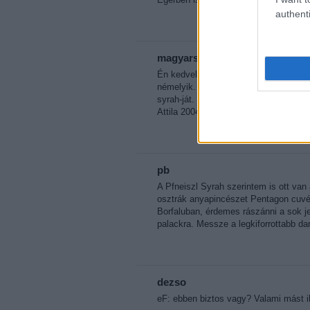
authenti
magyarsyrah
Én kedvelem a magyar syrah-t, még ha 
némelyik. Mindenkinek tisztelettel aj
syrah-ját. Szerintem ár-érték arányb
Attila 2004-es syrah-jára. Állítólag ar
pb
A Pfneiszl Syrah szerintem is ott van 
osztrák anyapincészet Pentagon cuvée-
Borfaluban, érdemes rászánni a sok 
palackra. Messze a legkiforrottabb dar
dezso
eF: ebben biztos vagy? Valami mást iha