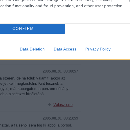
cation functionality and fraud prevention, and other user protection.
Válasz erre
2005.08.30. 08:21:39
CONFIRM
kicsit cabernet-stílusúra is sikeredik
ánlanám a soproni Pfneiszl pincészet 2003-as
an verhetetlen. Most kering még Pesten Gere
ra is érdemes rámozdulni.
Data Deletion
Data Access
Privacy Policy
Válasz erre
2005.08.30. 09:00:57
a szeren, de ha tőlük valamit, akkor az
jét kell megkóstolni. Kint lesznek a
jegyet, már kuporgatom a pénzem néhány
ab a pincészet kínálatából.
Válasz erre
2005.08.30. 09:23:59
ttál, a fa sehol sem lóg ki abból a borból.