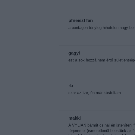
pfneiszl fan
a pentagon tényleg hihetelen nagy bo
gagyi
ezt a sok hozzá nem értő sületlenség
rb
szar az íze, én már kóstoltam
makki
A VYLIAN bármit csinál én isteníteni 
férjemmel (ismeretlenül beestünk az "u