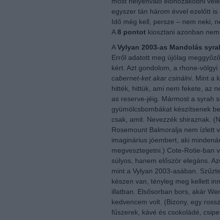
most helyénvaló előhozakodni vele: 
egyszer tán három évvel ezelőtt i
Idő még kell, persze – nem neki, 
A
8 pontot
kiosztani azonban nem
A
Vylyan 2003-as Mandolás syra
Erről adatott meg újólag meggyő
kért. Azt gondolom, a rhone-völgy
cabernet-ket akar csinálni
. Mint a 
hitték, hittük, ami nem fekete, az
as reserve-jéig. Mármost a syrah s
gyümölcsbombákat készítsenek belől
csak, amit. Nevezzék shiraznak. (
Rosemount Balmoralja nem ízlett 
imaginárius jóembert, aki minden
megvesztegetni.) Cote-Rotie-ban 
súlyos, hanem először elegáns. Az
mint a Vylyan 2003-asában. Szűz
készen van, tényleg meg kellett in
illatban. Elsősorban bors, akár W
kedvencem volt. (Bizony, egy rossz
fűszerek, kávé és csokoládé, csipe