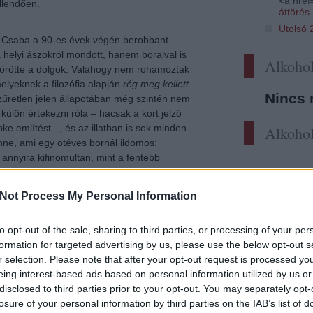
<a href=
llendően.
áttörés
Utolsó 
ky Csaba a 90-es évek végén berobbant
 helyi ászokról mondott, hanem boraival is
Alkohol
 körötte a dolgok. Valahogy nem rohamoztak
elyeknek a filozófia alapján
rég meg kellett
Nincs 
zűretlen jelen állapotában még szintén nem
 külön értekezni róla – hacsak a kort jelző
e említést –, és az illatban is sok minden
Alkohol
nne, ami egy ötéves bornál ildomos:
annyira kifinomultan, mint a fentebb
yébként tartalmas íze is mintha már – vagy
endeződve. Komoly anyag, és mégsem.
Not Process My Personal Information
to opt-out of the sale, sharing to third parties, or processing of your per
formation for targeted advertising by us, please use the below opt-out s
okára.
r selection. Please note that after your opt-out request is processed y
eing interest-based ads based on personal information utilized by us or
Tetszik
0
disclosed to third parties prior to your opt-out. You may separately opt-
losure of your personal information by third parties on the IAB’s list of