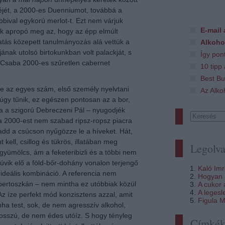
éjét, a 2000-es Duenniumot, továbbá a
bbival egykorú merlot-t. Ezt nem várjuk
E-mail 
ik apropó meg az, hogy az épp elmúlt
atás közepett tanulmányozás alá vettük a
Alkoho
jának utolsó birtokunkban volt palackját, s
Így pon
 Csaba 2000-es szűretlen cabernet
10 tipp
Best Bu
ve az egyes szám, első személy nyelvtani
Az Alko
úgy tűnik, ez egészen pontosan az a bor,
 a szigorú Debreczeni Pál – nyugodjék
a 2000-est nem szabad ripsz-ropsz piacra
hadd a csúcson nyűgözze le a híveket. Hát,
t kell, csillog és tükrös, illatában meg
Legolva
yümölcs, ám a feketeribizli és a többi nem
vik elő a föld-bőr-dohány vonalon terjengő
Kaló Im
deális kombináció. A referencia nem
Hogyan i
pertoszkán – nem mintha ez utóbbiak közül
A cukor
A legesl
Az íze perfekt mód konzisztens azzal, amit
Figula M
ha test, sok, de nem agresszív alkohol,
hosszú, de nem édes utóíz. S hogy tényleg
Címké