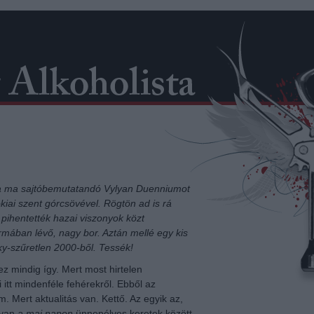
 a ma sajtóbemutatandó Vylyan Duenniumot
kiai szent górcsövével. Rögtön ad is rá
pihentették hazai viszonyok közt
ormában lévő, nagy bor. Aztán mellé egy kis
ky-szűretlen 2000-ből. Tessék!
z mindig így. Mert most hirtelen
 itt mindenféle fehérekről. Ebből az
 Mert aktualitás van. Kettő. Az egyik az,
lyan
a mai napon
ünnepélyes keretek között