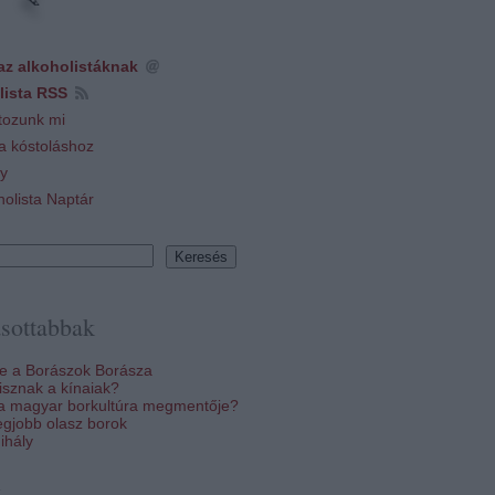
az alkoholistáknak
lista RSS
tozunk mi
 a kóstoláshoz
y
holista Naptár
sottabbak
re a Borászok Borásza
sznak a kínaiak?
 a magyar borkultúra megmentője?
egjobb olasz borok
ihály
k