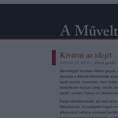
Kivárni az idejét
2005.08.30. 00:19 -
Albert gazda
Bemelegítő körében Albert gazda
támadja a Művelt Alkoholisták antió
nyolc pontot, mondván, nem hiába 
kivételesen hosszú ideig: ideális f
syrah, szintén Vylyan és Malatinsz
Feszt vörösborolunk, de nem lesz e
felbukkanok, és szépeket fogok írni
alkalomból néhány vörössel kezdem.
hogy nagyszerű kedvencünk, a Vy