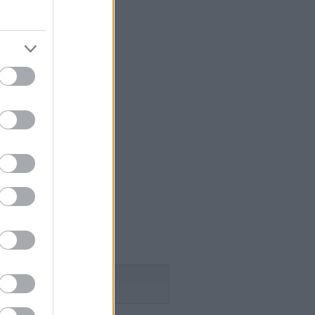
 szakács
égium
aság
lice
n Pince
esborok
ök
ca tanya
n
 a szőlősgazda
ádék
ss
Follow this blog