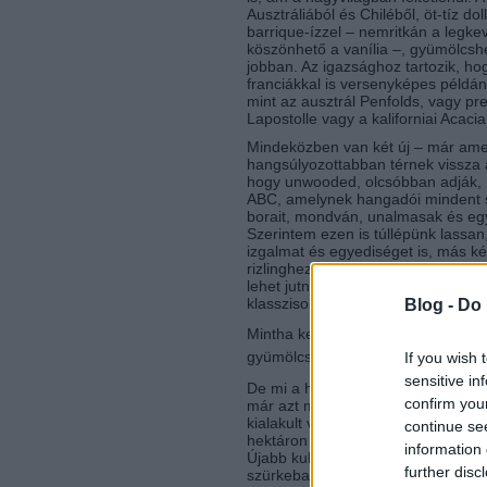
Ausztráliából és Chiléből, öt-tíz do
barrique-ízzel – nemritkán a leg
köszönhető a vanília –, gyümölcsh
jobban. Az igazsághoz tartozik, ho
franciákkal is versenyképes példány
mint az ausztrál Penfolds, vagy pre
Lapostolle vagy a kaliforniai Acacia
Mindeközben van két új – már amenn
hangsúlyozottabban térnek vissza a 
hogy unwooded, olcsóbban adják, í
ABC, amelynek hangadói mindent sz
borait, mondván, unalmasak és egy
Szerintem ezen is túllépünk lassa
izgalmat és egyediséget is, más k
rizlinghez vagy – hadd beszéljek h
lehet jutni, a jó burgundik általáb
klasszisoknál a határ az úgynevezet
Blog -
Do 
Mintha kevésbé remélnének minden
gyümölcsben
If you wish 
sensitive in
De mi a helyzet szűkebb pátriárk
confirm you
már azt megelőzően eljutottunk a
kialakult volna. Néhány éve háttérbe
continue se
hektáron termesztik. Az utóbbi idő
information 
Újabb kultuszok részint a tokaji fur
further disc
szürkebarátok körül alakultak ki. 