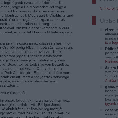
nül legdrágább száraz fehérborait adja.
tben, hogy a Le Montrachet-ről vagy a
Címkefelh
am, mert háromszáz dollárom még sosem
ny-Montrachet-t, Meursault-t, Chablis Grand
Utolsó
testű, élénk, elegáns és izgalmas borok
atározott mineralitással, rengeteg
rációval. Amikor először kóstoltam a 2000-
elzee:
M
: nahát, egy perfekt burgundi! Valahogy így
ellenér
mindig 
itt a l
, a piramis csúcsán az összesen harminc-
r Cru-ből pedig több mint ötszázhatvan van.
Didier 
elyek a települések nevét viselhetik,
persona
álatára jogosult területek találhatók.
sayitwi
nk egy Bortársaság-bemutatón egy sima
Rizling
lot-Beaut-tól, és több nyelven beszélt az
Szikra 
, csak ott a hét Grand Cru, valamint a
zweigelt
 a Petit Chablis jön. Eligazodni elsőre nem
Somodi 
ranciák emiatt, mert a fogyasztók sokasága
A világ 
 jót –, viszont kis erőfeszítés árán
ta szisztéma.
gbsz:
A
hanem 
ett csillagos ég
www.ga
lecsm.h
 ínyencek fordulnak ma a chardonnay-hoz,
igyunk 
szinglik hordáit – vö.: Bridget Jones
kólakultúrát elunt fiatalok regimentjét.
ecsabi
 néz ki, mert nekünk van irsai olivérünk
és magy
 világpiacra ömlik a chard Kaliforniából,