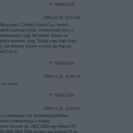
Válasz erre
2006.03.29. 10:23:28
eursault-t, Chablis Grand Cru-t kóstolt,
tekről származó borát. A bortermelő neve a
elületesség a nagy bor halála. Kérem ne
okta mondani, hogy Tokajit vagy Egrit ittam,
úgy van értelme. Kérem ezentúl így hozzon
lt bort is.
Válasz erre
2006.03.29. 10:48:29
 se rossz!
Válasz erre
2006.03.29. 12:20:20
a chardonnay két technológiájából,két
ermelő chardonnayja a mindig
Simon Józsefé (pl. 2002,2003 egy-kétezer Ft)
999,2000,2002,2004 szintén egy-kétezer Ft-on