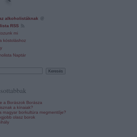
az alkoholistáknak
lista RSS
tozunk mi
 a kóstoláshoz
y
holista Naptár
sottabbak
re a Borászok Borásza
sznak a kínaiak?
 a magyar borkultúra megmentője?
egjobb olasz borok
ihály
k