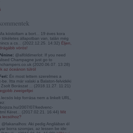
ő
 kommentek
a kóstoltam a bort... 19 éves kora
e tökéletes állapotban van, talán még
nincs a cs...
(
2022.12.25. 14:32
)
Éljen,
egdrágább vörös!
Pénine:
@alföldimerlot: If you need
lised Champagne just go to
thchampers.co.uk
(
2020.06.07. 13:28
)
ek az óceánon túlról
Feri:
Én most lettem szerelmes a
-be. Itta már valaki a Balaton-felvidéki
Zsolt Borászat ...
(
2018.11.27. 11:21
)
legjobb zweigeltjei
 lecsós kép forrása nem a linkelt URL,
ez:
bojsza.hu/2007/07/kedvenc-
tml Kéret...
(
2017.02.21. 16:44
)
Mit
a lecsóhoz?
:
@fakanalhos: Aki pedig Angliában él
ar borra szomjas, az lessen be ide: