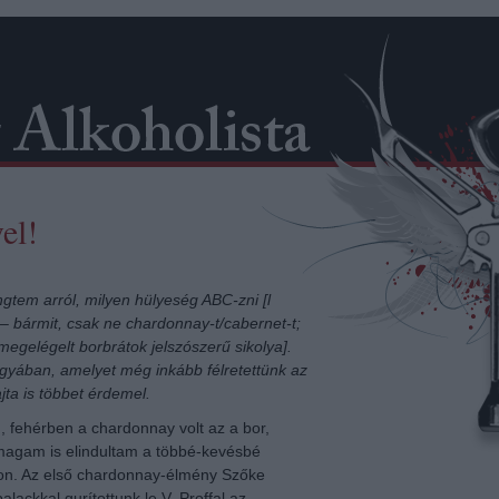
el!
tem arról, milyen hülyeség ABC-zni [l
– bármit, csak ne chardonnay-t/cabernet-t;
megelégelt borbrátok jelszószerű sikolya].
gyában, amelyet még inkább félretettünk az
jta is többet érdemel.
 fehérben a chardonnay volt az a bor,
magam is elindultam a többé-kevésbé
ton. Az első chardonnay-élmény Szőke
lackkal gurítottunk le V. Proffal az