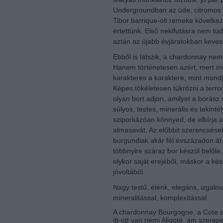
Undergroundban az üde, citromos il
Tibor barrique-olt remeke következ
értettünk. Első nekifutásra nem tu
aztán az újabb évjáratokban kevesb
Ebből is látszik, a chardonnay nem 
Hanem történetesen azért, mert m
karakteres a karaktere, mint mondj
Képes tökéletesen tükrözni a terro
olyan bort adjon, amilyet a borász s
súlyos, testes, minerális és tekint
sziporkázóan könnyed, de elbírja az
almasavát. Az előbbit szerencséseb
burgundiak akár fél évszázadon át
többnyire száraz bor készül belőle
olykor saját erejéből, máskor a kész
jóvoltából.
Nagy testű, élénk, elegáns, izgalm
mineralitással, komplexitással
A chardonnay Bourgogne, a Cote d
itt-ott van némi Aligoté, ám szerep