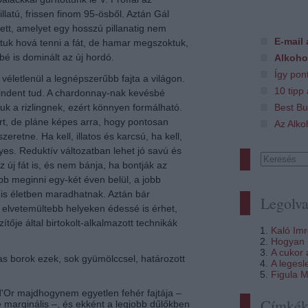
latú, frissen finom 95-ösből. Aztán Gál
ett, amelyet egy hosszú pillanatig nem
E-mail 
dtuk hová tenni a fát, de hamar megszoktuk,
é is dominált az új hordó.
Alkoho
Így pon
véletlenül a legnépszerűbb fajta a világon.
10 tipp
indent tud. A chardonnay-nak kevésbé
uk a rizlingnek, ezért könnyen formálható.
Best Bu
irt, de pláne képes arra, hogy pontosan
Az Alko
zeretne. Ha kell, illatos és karcsú, ha kell,
élyes. Reduktív változatban lehet jó savú és
 új fát is, és nem bánja, ha bontják az
b meginni egy-két éven belül, a jobb
 is életben maradhatnak. Aztán bár
Legolva
, elvetemültebb helyeken édessé is érhet,
ítője által birtokolt-alkalmazott technikák
Kaló Im
Hogyan i
A cukor
as borok ezek, sok gyümölccsel, határozott
A legesl
Figula M
'Or majdhogynem egyetlen fehér fajtája –
Címké
e marginális –, és ekként a legjobb dűlőkben