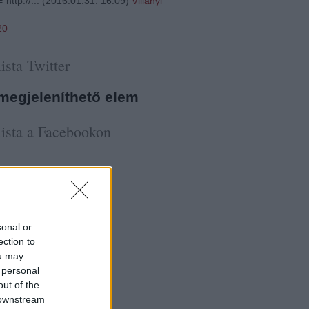
"http://...
(
2016.01.31. 16:09
)
Villányi
20
ista Twitter
megjeleníthető elem
ista a Facebookon
sonal or
ection to
ou may
 personal
out of the
 downstream