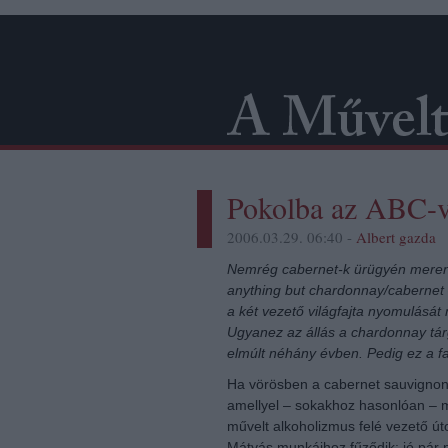
Pokolba az ABC-v
2006.03.29. 06:40 -
Albert gazda
Nemrég cabernet-k ürügyén mereng
anything but chardonnay/cabernet 
a két vezető világfajta nyomulását 
Ugyanez az állás a chardonnay tár
elmúlt néhány évben. Pedig ez a fa
Ha vörösben a cabernet sauvignon,
amellyel – sokakhoz hasonlóan – 
művelt alkoholizmus felé vezető ú
Mátyás munkáihoz fűződik: jó pár pa