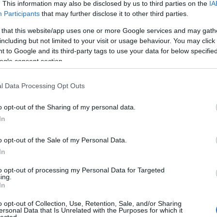
em kéne.
. This information may also be disclosed by us to third parties on the
IA
Participants
that may further disclose it to other third parties.
sterek, milyen sokféle. A Nyakas Pince vagy
gondozott példányai üdék, gyümölcsösek és
 that this website/app uses one or more Google services and may gath
nc-ra emlékeztetnek. A fás iskola művelői
 chardonnay-ikban dicséretes módon mintha
including but not limited to your visit or usage behaviour. You may click 
Kollég
dótól, és jobban bíznának a gyümölcsben.
 to Google and its third-party tags to use your data for below specifi
Ehhez képest is pozitív élmény Légli Ottó
ogle consent section.
geivel, valamint Lőrincz György azonos
Albert 
ett nagy erőfeszítések árán győző
Alkonyi
lhetőt sokan mások is: Villányban a Vylyan
a Gál Tibor és nagy reményekkel a Gróf
l Data Processing Opt Outs
Bordokt
 és Figula, továbbá a Pannonhalmi Apátság,
Bortévé
Béla. Etyeken a Kúria. Meg sokan mások.
o opt-out of the Sharing of my personal data.
ndjuk, kifinomultságot. De hát megjön az is
Borwer
In
Jamie 
Jancis 
o opt-out of the Sale of my Personal Data.
Tetszik
0
Pécsi b
In
Robert 
Táncol
to opt-out of processing my Personal Data for Targeted
ing.
Vinogr
In
vörös é
o opt-out of Collection, Use, Retention, Sale, and/or Sharing
ersonal Data that Is Unrelated with the Purposes for which it
Barátil
lected.