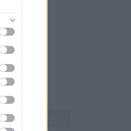
 szakács
égium
aság
lice
n Pince
esborok
ök
ca tanya
n
 a szőlősgazda
ádék
ss
Follow this blog