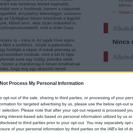
<a href=
llárért már tartalmas tételek kaphatók,
áttörés
kevésbé sem a hordónak, hanem a csipsznek
Utolsó 
egyekkel, árnyalatnyi édességgel, csússzon
gy az Újvilágban bőven készülnek a legjobb
ok, kitűnő áron, akár olyan óriásoktól is,
Alkohol
sztízspincészetektől, mint a chilei Casa
.
yire új – irány is. Az egyik hívei egyre
Nincs 
fától a szőlőhöz, ráírják a palackokra,
gy hódítják a népet. A másik jelenség az
ívesebben innának, mint a két fő fajta
Alkohol
formák ezek egy szálig, pokolba velük.
n, hiszen a chardonnay-k bőven kínálhatnak
érdés, hogy míg egy abszolút remek
aza – furminthoz tíz euróért simán hozzá
an kétszer ennyinél kezdődnek, míg a
t csillagos ég.
Not Process My Personal Information
t a hordótól, és jobban bíznának a
to opt-out of the sale, sharing to third parties, or processing of your per
formation for targeted advertising by us, please use the below opt-out s
ánkban? Az a privát benyomásom, hogy mi
r selection. Please note that after your opt-out request is processed y
z ABC-hez, hogy a chardonnay kultusza
 szorult a fajta, azzal együtt is, hogy jó sok
eing interest-based ads based on personal information utilized by us or
ben azonban senki sem robbantott vele.
disclosed to third parties prior to your opt-out. You may separately opt-
mintok, részint más hazaiak, olaszrizlingek,
losure of your personal information by third parties on the IAB’s list of
Nincsen ezzel semmi baj, de egészen