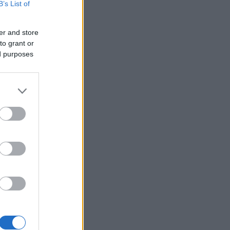
B’s List of
er and store
to grant or
ák
ed purposes
gazda
 Tokaja
or
k
Goode
Robinson
orozó
Parker
óMedve
aphy
s fehér
ag