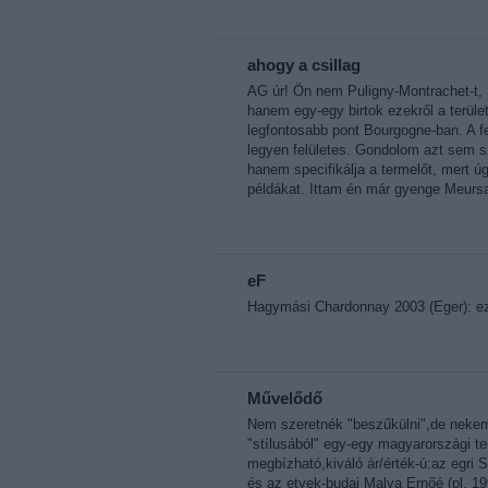
ahogy a csillag
AG úr! Ön nem Puligny-Montrachet-t, M
hanem egy-egy birtok ezekről a terüle
legfontosabb pont Bourgogne-ban. A f
legyen felületes. Gondolom azt sem sz
hanem specifikálja a termelőt, mert 
példákat. Ittam én már gyenge Meursau
eF
Hagymási Chardonnay 2003 (Eger): ez
Művelődő
Nem szeretnék "beszűkülni",de nekem 
"stílusából" egy-egy magyarországi t
megbízható,kiváló ár/érték-ú:az egri 
és az etyek-budai Malya Ernőé (pl. 1