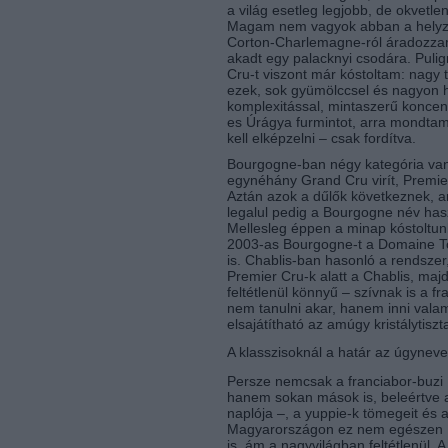
a világ esetleg legjobb, de okvetle
Magam nem vagyok abban a helyze
Corton-Charlemagne-ról áradozz
akadt egy palacknyi csodára. Pulig
Cru-t viszont már kóstoltam: nagy 
ezek, sok gyümölccsel és nagyon h
komplexitással, mintaszerű koncent
es Úrágya furmintot, arra mondtam
kell elképzelni – csak fordítva.
Bourgogne-ban négy kategória van
egynéhány Grand Cru virít, Premie
Aztán azok a dűlők következnek, am
legalul pedig a Bourgogne név haszn
Mellesleg éppen a minap kóstoltu
2003-as Bourgogne-t a Domaine Tol
is. Chablis-ban hasonló a rendszer
Premier Cru-k alatt a Chablis, majd
feltétlenül könnyű – szívnak is a f
nem tanulni akar, hanem inni valami
elsajátítható az amúgy kristálytisz
A klasszisoknál a határ az úgynevez
Persze nemcsak a franciabor-buzi
hanem sokan mások is, beleértve a 
naplója –, a yuppie-k tömegeit és a 
Magyarországon ez nem egészen így
is, ám a nagyvilágban feltétlenül. A