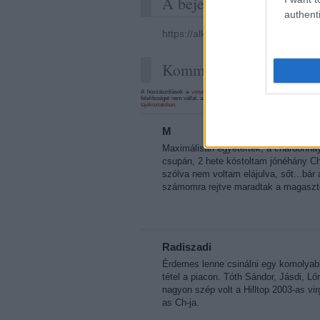
A bejegyzés trackback c
authenti
https://alkoholista.blog.hu/api/tra
Kommentek:
A hozzászólások a
vonatkozó jogszabályok
értelmében felhasználói t
felelősséget nem vállal, azokat nem ellenőrzi. Kifogás esetén forduljon
tájékoztatóban
.
M
Maximálisan egyetértek, a chardonnay
csupán, 2 hete kóstoltam jónéhány Cha
szólva nem voltam elájulva, sőt...bár
számomra rejtve maradtak a magaszto
Radiszadi
Érdemes lenne csinálni egy komolyab
tétel a piacon. Tóth Sándor, Jásdi, Lő
nagyon szép volt a Hilltop 2003-as vi
as Ch-ja.