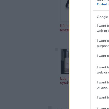
Opted 
Google 
I want t
Két hétig csak
Decant
fesztiválok
Wine A
web or d
2012
I want t
purpose
I want 
I want t
web or d
Egy marék
Satöbbi
I want t
syrah
Aszú 3
Putton
or app.
I want t
I want t