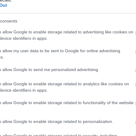
Out
A bűvös
Borkoll
consents
Bortárs
o allow Google to enable storage related to advertising like cookies on
er World
Interjú Nemes
Food Po
wards
Richárddal, a
evice identifiers in apps.
Heiman
Pannon
Kézműv
Bormustra
o allow my user data to be sent to Google for online advertising
szervezőjével
Kistücs
s.
Mangali
Radovi
to allow Google to send me personalized advertising.
Rambo,
Szindb
o allow Google to enable storage related to analytics like cookies on
evice identifiers in apps.
 Tokaji
IndaPa
o allow Google to enable storage related to functionality of the website
yos 2008
o allow Google to enable storage related to personalization.
o allow Google to enable storage related to security, including