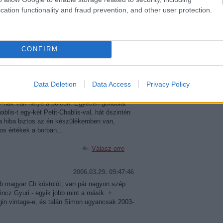
íme:
cation functionality and fraud prevention, and other user protection.
ckback/id/12854
CONFIRM
artalomnak minősülnek, értük a
szolgáltatás technikai
üzemeltetője semmilyen
 a blog szerkesztőjéhez. Részletek a
Felhasználási feltételekben
és az
adatvédelmi
Data Deletion
Data Access
Privacy Policy
2006.03.29. 08:38:17
-nak van helye a polcon. Egyetlen gondolat
blis-t egy-két Petit-Chablis-val, hát őszintén
 a hiba biztos az én készülékemben van,
s értékek a borban...
Válasz erre
2006.03.29. 09:47:46
b magyar Ch kóstolót; van pár nagyon szép
rincz Gyuri - egyik jobb mint a másik. +
rgin vintage-e, és talán Simon ugyancsak 2003-