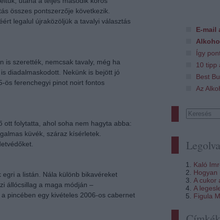
eltük, utána a teljes második körös
tás összes pontszerzője következik.
rt legalul újraközöljük a tavalyi választás
E-mail 
Alkoho
Így pon
n is szerették, nemcsak tavaly, még ha
10 tipp
is diadalmaskodott. Nekünk is bejött jó
Best Bu
ös ferenchegyi pinot noirt fontos
Az Alko
 ott folytatta, ahol soha nem hagyta abba:
zgalmas küvék, száraz kísérletek.
Legolva
etvédőket.
Kaló Im
Hogyan i
egri a listán. Nála különb bikavéreket
A cukor
azi állócsillag a maga módján –
A legesl
t a pincében egy kivételes 2006-os cabernet
Figula M
Címké