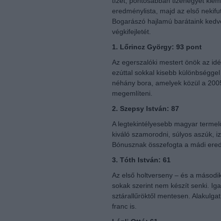
tízet, pontosabban tizenegyet kiem
eredménylista, majd az első nekifu
Bogarászó hajlamú barátaink kedvéé
végkifejletét.
1. Lőrincz György: 93 pont
Az egerszalóki mestert önök az idé
ezúttal sokkal kisebb különbséggel 
néhány bora, amelyek közül a 2005-
megemlíteni.
2. Szepsy István: 87
A legtekintélyesebb magyar termelő
kiváló szamorodni, súlyos aszúk, i
Bónusznak összefogta a mádi ered
3. Tóth István: 61
Az első holtverseny – és a második 
sokak szerint nem készít senki. Ig
sztárallűröktől mentesen. Alakulga
franc is.