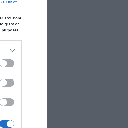
B’s List of
er and store
to grant or
ák
ed purposes
gazda
 Tokaja
or
k
Goode
Robinson
orozó
Parker
óMedve
aphy
s fehér
ag