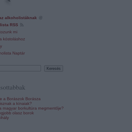
az alkoholistáknak
lista RSS
tozunk mi
 a kóstoláshoz
y
holista Naptár
sottabbak
re a Borászok Borásza
sznak a kínaiak?
 a magyar borkultúra megmentője?
egjobb olasz borok
ihály
k