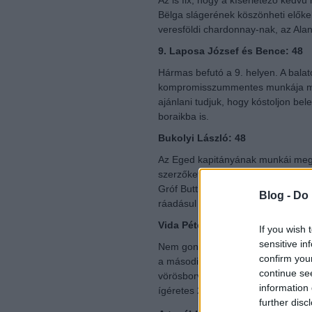
Az is fix, hogy a kísérletező kedv
Bëlga slágerének köszönheti elők
veresföldi chardonnay-nak, az Ala
9. Laposa József és Bence: 48
Hármas befutó a 9. helyen. A balato
kompromisszummentes munkája me
ajánlani tudjuk, hogy kóstoljon be
boraikba is.
Bukolyi László: 48
Az Eged kapitányának munkái megos
szerzőket –, de igényességét nem k
Gróf Buttler klassz borok sorával
Blog -
Do 
ráadásul egyre nagyobb szerep ju
Vida Péter: 48
If you wish 
sensitive in
Nem gondoltuk volna, hogy éppen 
confirm you
a második fordulós szavazatok alap
continue se
vörösborvidék összesített rangsoráb
information 
ígéretes 2006-osok érlelődnek pin
further disc