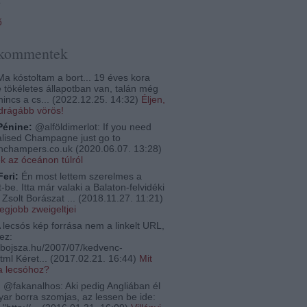
ő
 kommentek
a kóstoltam a bort... 19 éves kora
e tökéletes állapotban van, talán még
nincs a cs...
(
2022.12.25. 14:32
)
Éljen,
egdrágább vörös!
Pénine:
@alföldimerlot: If you need
lised Champagne just go to
thchampers.co.uk
(
2020.06.07. 13:28
)
ek az óceánon túlról
Feri:
Én most lettem szerelmes a
-be. Itta már valaki a Balaton-felvidéki
Zsolt Borászat ...
(
2018.11.27. 11:21
)
legjobb zweigeltjei
 lecsós kép forrása nem a linkelt URL,
ez:
bojsza.hu/2007/07/kedvenc-
tml Kéret...
(
2017.02.21. 16:44
)
Mit
a lecsóhoz?
:
@fakanalhos: Aki pedig Angliában él
ar borra szomjas, az lessen be ide: