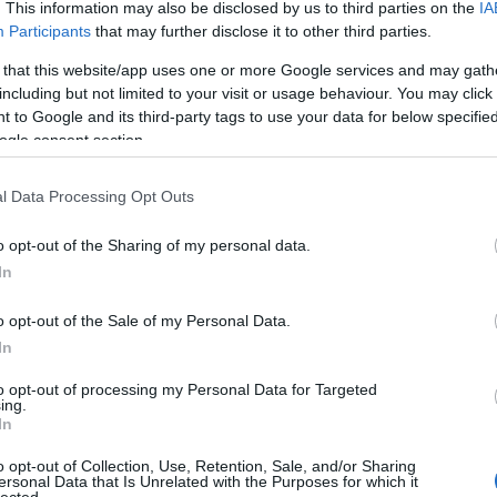
. This information may also be disclosed by us to third parties on the
IA
Participants
that may further disclose it to other third parties.
 that this website/app uses one or more Google services and may gath
including but not limited to your visit or usage behaviour. You may click 
Kollég
 to Google and its third-party tags to use your data for below specifi
ogle consent section.
Albert 
olt): 29
Alkonyi
l Data Processing Opt Outs
Bordokt
Bortévé
o opt-out of the Sharing of my personal data.
Borwer
In
Jamie 
Jancis 
o opt-out of the Sale of my Personal Data.
Pécsi b
In
Robert 
Táncol
to opt-out of processing my Personal Data for Targeted
ing.
Vinogr
In
: 21
vörös é
o opt-out of Collection, Use, Retention, Sale, and/or Sharing
 20
ersonal Data that Is Unrelated with the Purposes for which it
Barátil
lected.