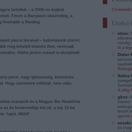
Címkefelh
agyra tartottuk – a 2006-os évjárat
ntott. Finom a Banyászó olaszrizling, a
Utolsó
 finomabb a Riesling.
elzee:
M
ellenér
épett piacra boraival – tudomásunk szerint
mindig 
alább meg lehetett kóstolni őket, nemcsak
itt a l
ztiválon. Hátha jövőre másutt is elcsíphető
Didier 
persona
sayitwi
Rizling
Szikra 
icsiny pince, nagy igényesség, kézműves
zweigelt
. Hogy szeretetre méltóak, nem vitás.
Somodi 
A világ 
gbsz:
A
holista-szavazók és a Magyar Bor Akadémia
hanem 
www.ga
 az év bortermelője lett ott, a top 10-be
lecsm.h
k: hajrá, Alföld!
igyunk 
ecsabi
és magy