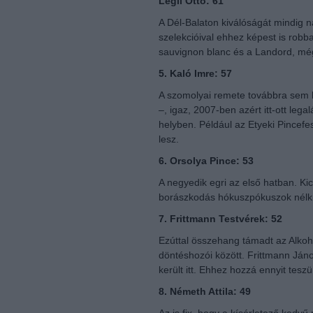
Légli Ottó: 61
A Dél-Balaton kiválóságát mindig n
szelekcióival ehhez képest is robba
sauvignon blanc és a Landord, még
5. Kaló Imre: 57
A szomolyai remete továbbra sem l
–, igaz, 2007-ben azért itt-ott leg
helyben. Például az Etyeki Pincefes
lesz.
6. Orsolya Pince: 53
A negyedik egri az első hatban. K
borászkodás hókuszpókuszok nélkül
7. Frittmann Testvérek: 52
Ezúttal összehang támadt az Alko
döntéshozói között. Frittmann János
került itt. Ehhez hozzá ennyit teszün
8. Németh Attila: 49