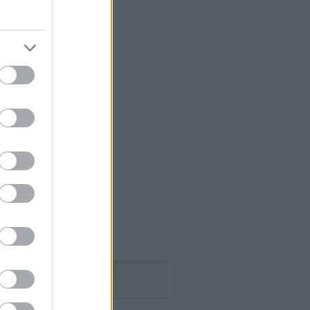
 szakács
égium
aság
lice
n Pince
esborok
ök
ca tanya
n
 a szőlősgazda
ádék
ss
Follow this blog