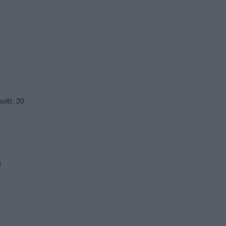
olt): 20
8