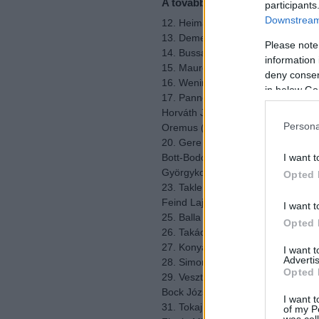
A további sorrend
participants
Downstream 
12. Heimann Zoltán: 42
13. Demeter Zoltán: 41
Please note
14. Bussay László: 35
information 
15. Maurer Oszkár: 32
deny consent
16. Weninger Franz: 30
in below Go
17. Pannonhalmi Apátság (Liptai Zs
Horváth József Ráspi: 29
Persona
Oremus (Bacsó András): 29
20. Gere Attila: 28
Bott-Bodó Judit: 28
I want t
Györgykovács Imre: 28
Opted 
23. Takler Pince: 26
Feind Lajos: 26
I want t
25. Balla Géza: 25
Opted 
26. Takács Lajos (Hollóvár): 24
27. Konyári János és Dániel: 23
I want 
Advertis
28. Simon József: 22
Opted 
29. Vesztergombi Ferenc és Csaba
Bock József: 21
I want t
31. Tokaj Nobilis (Bárdos, Molnár):
of my P
was col