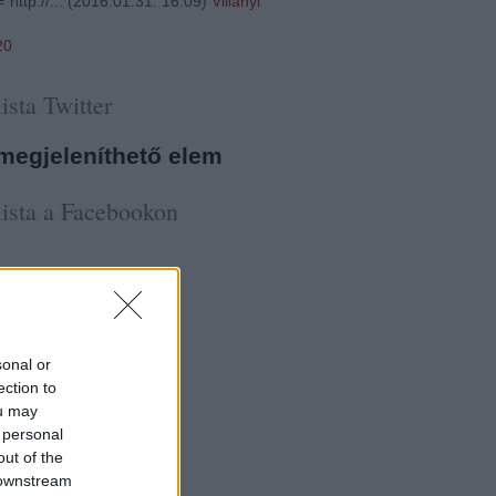
"http://...
(
2016.01.31. 16:09
)
Villányi
20
ista Twitter
megjeleníthető elem
ista a Facebookon
sonal or
ection to
ou may
 personal
out of the
 downstream