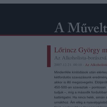
Lőrincz György m
Az Alkoholista-borászvá
2007.12.21. 00:10 -
Az Alkoholist
Mindenféle kínlódások után elérkeze
kétfordulós szavazásunk eredményé
akkor is illő megsüvegelni. Elöljá
450-500-an szavaztak – pontosan h
tudjuk –, míg a második fordulób
kattintgatni. Ha nincs hekk, simán 
urnákhoz. Ám elég a nyavalygásból