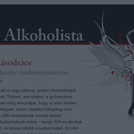
ásodszor
lasztás eredményhirdetése
ák
tt a nagy pillanat, amikor kihirdethetjük
t. Történt, ami történt, a győzteseket
róban még elmondjuk, hogy az első körben
ányan, ismert okokból kifolyólag nem
an 248 olvasónknak maradt kedve
duplázhattunk volna – tavaly 324-en járultak
, dicsérjük inkább a kedvenceket. Az első