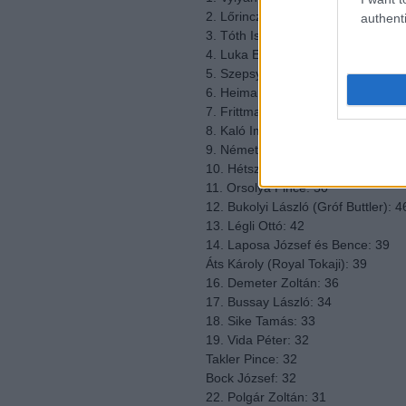
2. Lőrincz György (St. Andrea): 92
authenti
3. Tóth István: 82
4. Luka Enikő: 77
5. Szepsy István: 69
6. Heimann Zoltán: 67
7. Frittmann Testvérek: 56
8. Kaló Imre: 55
9. Németh Attila: 52
10. Hétszőlő (Kovács Tibor): 51
11. Orsolya Pince: 50
12. Bukolyi László (Gróf Buttler): 4
13. Légli Ottó: 42
14. Laposa József és Bence: 39
Áts Károly (Royal Tokaji): 39
16. Demeter Zoltán: 36
17. Bussay László: 34
18. Sike Tamás: 33
19. Vida Péter: 32
Takler Pince: 32
Bock József: 32
22. Polgár Zoltán: 31