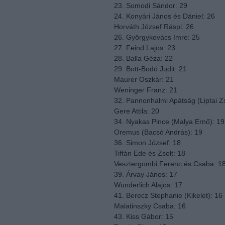
23. Somodi Sándor: 29
24. Konyári János és Dániel: 26
Horváth József Ráspi: 26
26. Györgykovács Imre: 25
27. Feind Lajos: 23
28. Balla Géza: 22
29. Bott-Bodó Judit: 21
Maurer Oszkár: 21
Weninger Franz: 21
32. Pannonhalmi Apátság (Liptai Zs
Gere Attila: 20
34. Nyakas Pince (Malya Ernő): 19
Oremus (Bacsó András): 19
36. Simon József: 18
Tiffán Ede és Zsolt: 18
Vesztergombi Ferenc és Csaba: 1
39. Árvay János: 17
Wunderlich Alajos: 17
41. Berecz Stephanie (Kikelet): 16
Malatinszky Csaba: 16
43. Kiss Gábor: 15