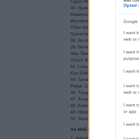
Figula Mihály: 20
Opted 
33. Nyakas Pince: 18
Malatinszky Csaba: 18
Wunderlich Alajos: 18
Google 
Tiffán Ede és Zsolt: 18
I want t
Szeremley Huba: 18
web or d
38. Áts Károly (Royal Tokaji): 17
39. Berecz Stephanie (Kikelet): 16
I want t
Sike Tamás: 16
purpose
Vincze Béla: 16
42. Luka Enikő: 15
I want 
Kiss Gábor: 15
44. Tamás Pince: 14
I want t
Polgár Zoltán: 14
web or d
46. Tringa Pince: 13
47. Árvay János: 12
I want t
48. Fekete Borpince (Szekszárd): 
or app.
49. Hétszőlő (Kovács Tibor): 4
50. Somodi Sándor: 3
I want t
Az első kör pontszerzői
1. Vylyan (Ipacs Szabó István): 29
I want t