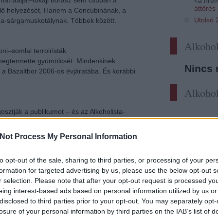
ű mátraaljai–tokaji borász sem csupán a
<a href=
áttörés
elő helyezését. Hanem a Concubinának, a
Utolsó 
na-sárgamuskotálynak. Többek között.
Alkohol
ni–somlai terroiristák
gtermette gyümölcsét. Mindenkinek
Nincs 
le a Bazaltbor 2006-os évjáratába. És korábbi
Alkohol
ztják a publikumot – és az Alkoholista-
érdőjelezheti meg senki. Nem is teszi. A
 hozakodott elő ebben az esztendőben,
Not Process My Personal Information
t a csodahegynek.
to opt-out of the sale, sharing to third parties, or processing of your per
formation for targeted advertising by us, please use the below opt-out s
Vida Péter a legnépszerűbb szekszárdi – de
r selection. Please note that after your opt-out request is processed y
ján ő az. Ezzel egyszersmind a két déli
eing interest-based ads based on personal information utilized by us or
an is az első helyre került. Úgy tudni,
disclosed to third parties prior to your opt-out. You may separately opt-
céjében.
losure of your personal information by third parties on the IAB’s list of