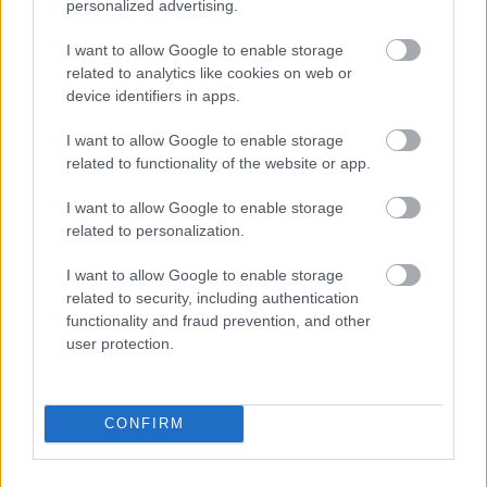
personalized advertising.
MalbecNC
I want to allow Google to enable storage
18 éve
related to analytics like cookies on web or
Azt hiszem V&F-t nem kell megvédenem, majd jól
device identifiers in apps.
megmondja ő, hogy "miért". :-)
I want to allow Google to enable storage
Én inkább, elmesélem, hogy ÉN mit értettem ki a
related to functionality of the website or app.
borleírásból:
I want to allow Google to enable storage
Először ahány Kadarkából sillert ittam idáig (Takler,
related to personalization.
Vesztergombi, Frittmann, egri Tóth Ferenc) majd
I want to allow Google to enable storage
mindegyik más volt, így nagyon sztem nem tud
related to security, including authentication
kilógni a Polgár siller a sorból. Ahány borász, annyi
functionality and fraud prevention, and other
stílus, mind a saját elgondolását tartja szem előtt,
user protection.
hogy mit akar átadni a "siller"-rel. Nekem is van egy
íz, bizonyos szintű élvezet, amit elvárok a sillertől,
vagy hozza az a bor, vagy nem. V&F írja is, hogy
"megszállottan a fűszert keresi" a Kadarban, de ezt a
CONFIRM
Polgáréban nem találta. Ebből azt kell megérteni az
olvasónak, hogy ha ő is a fűszert keresi, akkor ne