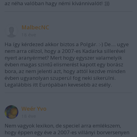
az néha valóban hagy némi kívánnivalót! :)))
MalbecNC
18 éve
Ha így kérdezed akkor biztos a Polgár. :-) De.... ugye
nem arra célzol, hogy a 2007-es Kadarka sillerével
nyert aranyérmet? Mert hogy egyszer valamelyik
évben magas szintű elismerést kapott egy borász
bora, az nem jelenti azt, hogy attól kezdve minden
évben ugyanolyan szuperül fog neki sikerülni.
Legalábbis itt Európában kevesebb az esély.
Weér Yvo
18 éve
Nem vagyok lexikon, de speciel arra emlékszem,
hogy éppen egy éve a 2007-es villányi borversenyen