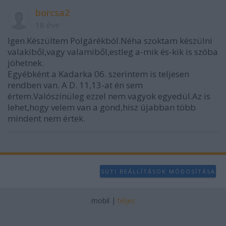
borcsa2
18 éve
Igen.Készültem Polgárékból.Néha szoktam készülni
valakiből,vagy valamiből,estleg a-mik és-kik is szóba
jöhetnek.
Egyébként a Kadarka 06. szerintem is teljesen
rendben van. A D. 11,13-at én sem
értem.Valószínüleg ezzel nem vagyok egyedül.Az is
lehet,hogy velem van a gond,hisz újabban több
mindent nem értek.
SÜTI BEÁLLÍTÁSOK MÓDOSÍTÁSA
mobil
|
teljes