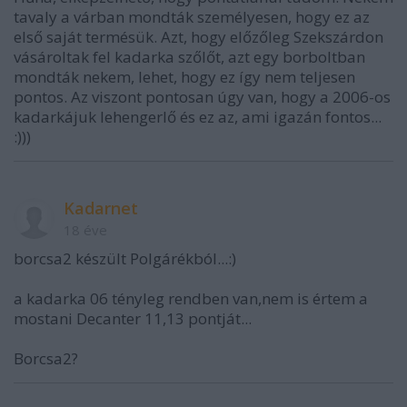
tavaly a várban mondták személyesen, hogy ez az
első saját termésük. Azt, hogy előzőleg Szekszárdon
vásároltak fel kadarka szőlőt, azt egy borboltban
mondták nekem, lehet, hogy ez így nem teljesen
pontos. Az viszont pontosan úgy van, hogy a 2006-os
kadarkájuk lehengerlő és ez az, ami igazán fontos...
:)))
Kadarnet
18 éve
borcsa2 készült Polgárékból...:)
a kadarka 06 tényleg rendben van,nem is értem a
mostani Decanter 11,13 pontját...
Borcsa2?