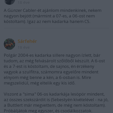
18 éve
A Günzer Cabler-ét ajánlom mindenkinek, nekem
nagyon bejött (mármint a 07-es, a 06-ost nem
kóstoltam). Igaz az nem kadarka hanem CS.
Sárfehér
18 éve
Polgár 2004-es kadarka sillere nagyon ízlett, bár
tudom, az még felvásárolt szőlőből készült. A 6-ost
és a 7-est is kóstoltam, de sajnos, én érzékeny
vagyok a szulfitra, számomra egyelőre mindent
elnyom még benne a kén, a 6-osban is. Mire
megszelidül, még eltelik egy kis idő.
Viszont a "sima" 06-os kadarkája lesöpör mindent,
az összes szekszárdit is (Sebestyén kivételével - na jó,
a Buttlert már megvettem, de még nem kóstoltam).
Próbáljátok meg egyszer, és csodálkozzatok.