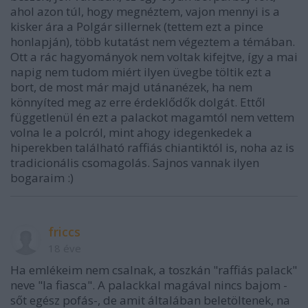
ahol azon túl, hogy megnéztem, vajon mennyi is a
kisker ára a Polgár sillernek (tettem ezt a pince
honlapján), több kutatást nem végeztem a témában.
Ott a rác hagyományok nem voltak kifejtve, így a mai
napig nem tudom miért ilyen üvegbe töltik ezt a
bort, de most már majd utánanézek, ha nem
könnyíted meg az erre érdeklődők dolgát. Ettől
függetlenül én ezt a palackot magamtól nem vettem
volna le a polcról, mint ahogy idegenkedek a
hiperekben található raffiás chiantiktól is, noha az is
tradicionális csomagolás. Sajnos vannak ilyen
bogaraim :)
friccs
18 éve
Ha emlékeim nem csalnak, a toszkán "raffiás palack"
neve "la fiasca". A palackkal magával nincs bajom -
sőt egész pofás-, de amit általában beletöltenek, na