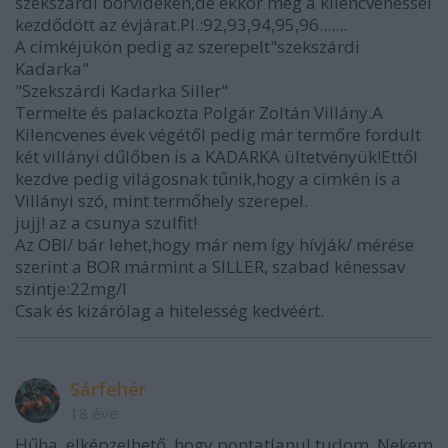
szekszárdi borvidéken,de ekkor még a kilencvenessel
kezdődött az évjárat.Pl.:92,93,94,95,96.......
A cimkéjükön pedig az szerepelt"szekszárdi
Kadarka"
"Szekszárdi Kadarka Siller"
Termelte és palackozta Polgár Zoltán Villány.A
Kilencvenes évek végétől pedig már termőre fordult
két villányi dűlőben is a KADARKA ültetvényük!Ettől
kezdve pedig világosnak tűnik,hogy a cimkén is a
Villányi szó, mint termőhely szerepel.
jujj! az a csunya szulfit!
Az OBI/ bár lehet,hogy már nem így hívják/ mérése
szerint a BOR mármint a SILLER, szabad kénessav
szintje:22mg/l
Csak és kizárólag a hitelesség kedvéért.
Sárfehér
18 éve
Hűha, elképzelhető, hogy pontatlanul tudom. Nekem