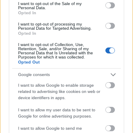
consent section.
I want to opt-out of the Sale of my
eredményeit, így tettem most is, és örömmel láttam,
Personal Data.
hogy végre szerepel a Polgár Pincészet is a vizsgált
Opted In
tételek között!! Kadarka Siller. Tisztelt tesztelők!
I want to opt-out of processing my
Miért kellene beállni a sorba mindenkinek? Főleg
Personal Data for Targeted Advertising.
abba a sorba, amely sajnos már rég nem a szép
Opted In
borokról szól, hanem a marketingről, és az eladható,
semmitmondó, jellegtelen aromásított löttyökről?
I want to opt-out of Collection, Use,
Retention, Sale, and/or Sharing of my
(Tisztelet a kivételnek!!!) Ha van egy borász, aki nem
Personal Data that Is Unrelated with the
Purposes for which it was collected.
mellesleg az egyik legrégebbi név a szakmában, és
Opted Out
aki újra visszahozta a Kadarka presztizsét, felvállalja
azt, hogy egy igen régi hagyományos palackban
Google consents
bocsájtja piacra szeretett borát, akkor kérdem én:
Miért kell illetlen jelzőkkel illetni? Tessék inkább
I want to allow Google to enable storage
elfogadni, hogy még mindíg van aki a chipszes
related to advertising like cookies on web or
zacskók világában is kitart a hagyományos értékek
device identifiers in apps.
mellett! Ajánlom továbbá a figyelmébe a cikk
szerzőjének, hogy véleménnyilvánítás előt
I want to allow my user data to be sent to
Google for online advertising purposes.
tájékozódjon a "miért"-ekről!
I want to allow Google to send me