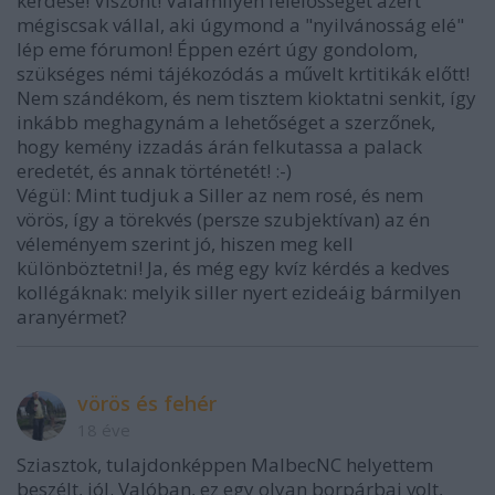
kérdése! Viszont! Valamilyen felelősséget azért
mégiscsak vállal, aki úgymond a "nyilvánosság elé"
lép eme fórumon! Éppen ezért úgy gondolom,
szükséges némi tájékozódás a művelt krtitikák előtt!
Nem szándékom, és nem tisztem kioktatni senkit, így
inkább meghagynám a lehetőséget a szerzőnek,
hogy kemény izzadás árán felkutassa a palack
eredetét, és annak történetét! :-)
Végül: Mint tudjuk a Siller az nem rosé, és nem
vörös, így a törekvés (persze szubjektívan) az én
véleményem szerint jó, hiszen meg kell
különböztetni! Ja, és még egy kvíz kérdés a kedves
kollégáknak: melyik siller nyert ezideáig bármilyen
aranyérmet?
vörös és fehér
18 éve
Sziasztok, tulajdonképpen MalbecNC helyettem
beszélt, jól. Valóban, ez egy olyan borpárbaj volt,