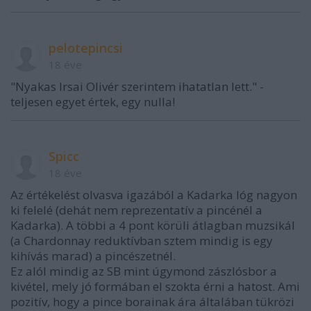
pelotepincsi
18 éve
"Nyakas Irsai Olivér szerintem ihatatlan lett." -
teljesen egyet értek, egy nulla!
Spicc
18 éve
Az értékelést olvasva igazából a Kadarka lóg nagyon
ki felelé (dehát nem reprezentatív a pincénél a
Kadarka). A többi a 4 pont körüli átlagban muzsikál
(a Chardonnay reduktívban sztem mindig is egy
kihívás marad) a pincészetnél.
Ez alól mindig az SB mint úgymond zászlósbor a
kivétel, mely jó formában el szokta érni a hatost. Ami
pozitív, hogy a pince borainak ára általában tükrözi