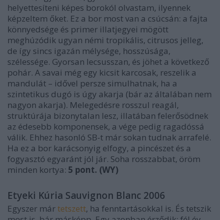
helyettesíteni képes borokól olvastam, ilyennek
képzeltem őket. Ez a bor most van a csúcsán: a fajta
könnyedsége és primer illatjegyei mögött
meghúzódik ugyan némi tropikális, citrusos jelleg,
de így sincs igazán mélysége, hosszúsága,
szélessége. Gyorsan lecsusszan, és jöhet a következő
pohár. A savai még egy kicsit karcosak, reszelik a
mandulát – idővel persze simulhatnak, ha a
szintetikus dugó is úgy akarja (bár az általában nem
nagyon akarja). Melegedésre rosszul reagál,
struktúrája bizonytalan lesz, illatában felerősödnek
az édesebb komponensek, a vége pedig ragadóssá
válik. Ehhez hasonló SB-t már sokan tudnak arrafelé.
Ha ez a bor karácsonyig elfogy, a pincészet és a
fogyasztó egyaránt jól jár. Soha rosszabbat, öröm
minden kortya:
5 pont.
(WY)
Etyeki Kúria Sauvignon Blanc 2006
Egyszer már
tetszett
, ha fenntartásokkal is. És tetszik
most is, bár másképp. Egy azonban érződik: fél év