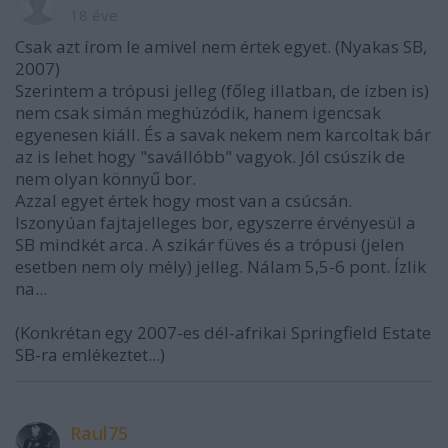
18 éve
Csak azt írom le amivel nem értek egyet. (Nyakas SB,
2007)
Szerintem a trópusi jelleg (főleg illatban, de ízben is)
nem csak simán meghúzódik, hanem igencsak
egyenesen kiáll. És a savak nekem nem karcoltak bár
az is lehet hogy "savállóbb" vagyok. Jól csúszik de
nem olyan könnyű bor.
Azzal egyet értek hogy most van a csúcsán.
Iszonyúan fajtajelleges bor, egyszerre érvényesül a
SB mindkét arca. A szikár füves és a trópusi (jelen
esetben nem oly mély) jelleg. Nálam 5,5-6 pont. Ízlik
na...
(Konkrétan egy 2007-es dél-afrikai Springfield Estate
SB-ra emlékeztet...)
Raul75