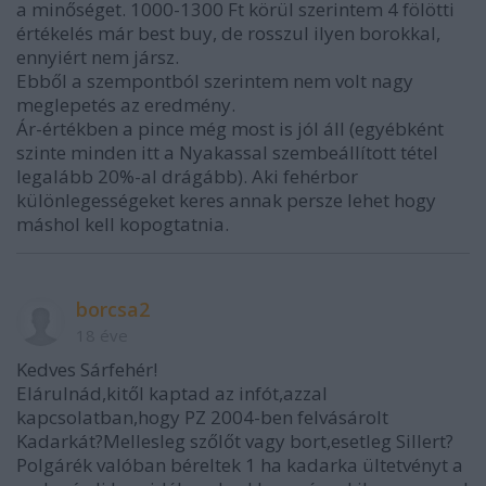
a minőséget. 1000-1300 Ft körül szerintem 4 fölötti
értékelés már best buy, de rosszul ilyen borokkal,
ennyiért nem jársz.
Ebből a szempontból szerintem nem volt nagy
meglepetés az eredmény.
Ár-értékben a pince még most is jól áll (egyébként
szinte minden itt a Nyakassal szembeállított tétel
legalább 20%-al drágább). Aki fehérbor
különlegességeket keres annak persze lehet hogy
máshol kell kopogtatnia.
borcsa2
18 éve
Kedves Sárfehér!
Elárulnád,kitől kaptad az infót,azzal
kapcsolatban,hogy PZ 2004-ben felvásárolt
Kadarkát?Mellesleg szőlőt vagy bort,esetleg Sillert?
Polgárék valóban béreltek 1 ha kadarka ültetvényt a