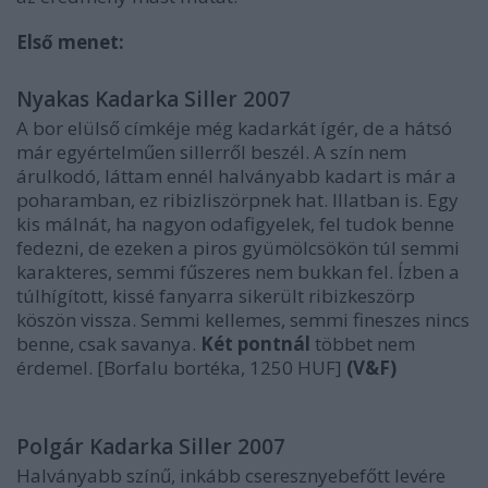
Első menet:
Nyakas Kadarka Siller 2007
A bor elülső címkéje még kadarkát ígér, de a hátsó
már egyértelműen sillerről beszél. A szín nem
árulkodó, láttam ennél halványabb kadart is már a
poharamban, ez ribizliszörpnek hat. Illatban is. Egy
kis málnát, ha nagyon odafigyelek, fel tudok benne
fedezni, de ezeken a piros gyümölcsökön túl semmi
karakteres, semmi fűszeres nem bukkan fel. Ízben a
túlhígított, kissé fanyarra sikerült ribizkeszörp
köszön vissza. Semmi kellemes, semmi fineszes nincs
benne, csak savanya.
Két pontnál
többet nem
érdemel. [Borfalu bortéka, 1250 HUF]
(V&F)
Polgár Kadarka Siller 2007
Halványabb színű, inkább cseresznyebefőtt levére