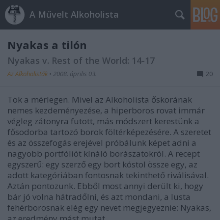
A Művelt Alkoholista
Nyakas a tilón
Nyakas v. Rest of the World: 14-17
Az Alkoholisták
•
2008. április 03.
20
Tök a mérlegen. Mivel az Alkoholista őskorának
nemes kezdeményezése, a hiperboros rovat immár
végleg zátonyra futott, más módszert kerestünk a
fősodorba tartozó borok föltérképezésére. A szeretet
és az összefogás erejével próbálunk képet adni a
nagyobb portfóliót kínáló borászatokról. A recept
egyszerű: egy szerző egy bort kóstol össze egy, az
adott kategóriában fontosnak tekinthető riválisával.
Aztán pontozunk. Ebből most annyi derült ki, hogy
bár jó volna hátradőlni, és azt mondani, a lusta
fehérborosnak elég egy nevet megjegyeznie: Nyakas,
az eredmény mást mutat.