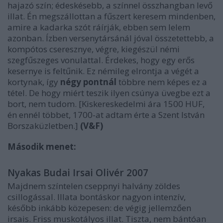
hajazó szín; édeskésebb, a színnel összhangban levő
illat. Én megszállottan a fűszert keresem mindenben,
amire a kadarka szót ráírják, ebben sem lelem
azonban. Ízben versenytársánál jóval összetettebb, a
kompótos cseresznye, végre, kiegészül némi
szegfűszeges vonulattal. Érdekes, hogy egy erős
kesernye is feltűnik. Ez némileg elrontja a végét a
kortynak, így
négy pontnál
többre nem képes ez a
tétel. De hogy miért teszik ilyen csúnya üvegbe ezt a
bort, nem tudom. [Kiskereskedelmi ára 1500 HUF,
én ennél többet, 1700-at adtam érte a Szent István
Borszaküzletben.]
(V&F)
Második menet:
Nyakas Budai Irsai Olivér 2007
Majdnem színtelen cseppnyi halvány zöldes
csillogással. Illata bontáskor nagyon intenzív,
később inkább közepesen: de végig jellemzően
irsais. Friss muskotályos illat. Tiszta, nem bántóan