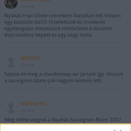
18 éve
Nyakas Irsai Olivér szerintem ihatatlan lett.Voltam
egy kostolón kb10-15lehettünk és mindenki
egyhangúan ihatatlanra minősítette.A korábbi
évjáratokhoz képest ez egy nagy nulla.
dalton1
18 éve
Sajnos én meg a chardonnay-vel jártam így. Viszont
a sauvignon blanc-juk nagyon komoly lett.
MalbecNC
18 éve
Még előtte vagyok a Nyakas Sauvignon Blanc 2007
kóstolásának, de a 2006-os boruk minden, csak nem