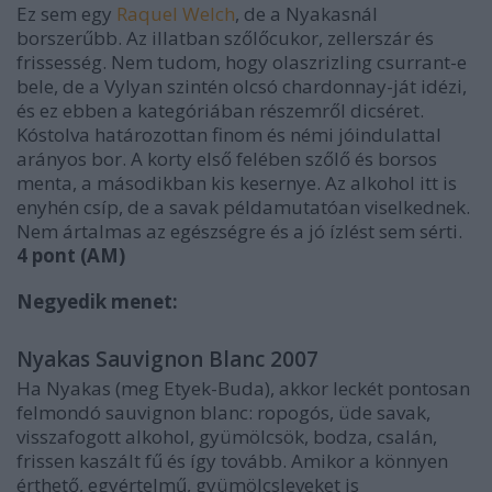
Ez sem egy
Raquel Welch
, de a Nyakasnál
borszerűbb. Az illatban szőlőcukor, zellerszár és
frissesség. Nem tudom, hogy olaszrizling csurrant-e
bele, de a Vylyan szintén olcsó chardonnay-ját idézi,
és ez ebben a kategóriában részemről dicséret.
Kóstolva határozottan finom és némi jóindulattal
arányos bor. A korty első felében szőlő és borsos
menta, a másodikban kis kesernye. Az alkohol itt is
enyhén csíp, de a savak példamutatóan viselkednek.
Nem ártalmas az egészségre és a jó ízlést sem sérti.
4 pont
(AM)
Negyedik menet:
Nyakas Sauvignon Blanc 2007
Ha Nyakas (meg Etyek-Buda), akkor leckét pontosan
felmondó sauvignon blanc: ropogós, üde savak,
visszafogott alkohol, gyümölcsök, bodza, csalán,
frissen kaszált fű és így tovább. Amikor a könnyen
érthető, egyértelmű, gyümölcsleveket is