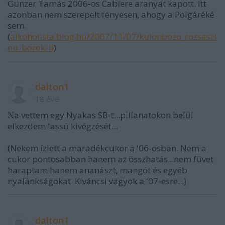
Günzer Tamás 2006-os Cablere aranyat kapott. Itt
azonban nem szerepelt fényesen, ahogy a Polgáréké
sem.
(
alkoholista.blog.hu/2007/11/07/kulonbozo_rozsaszi
nu_borok_ii
)
dalton1
18 éve
Na vettem egy Nyakas SB-t...pillanatokon belül
elkezdem lassú kivégzését...
(Nekem ízlett a maradékcukor a '06-osban. Nem a
cukor pontosabban hanem az összhatás...nem füvet
haraptam hanem ananászt, mangót és egyéb
nyalánkságokat. Kiváncsi vagyok a '07-esre...)
dalton1