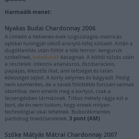
Harmadik menet:
Nyakas Budai Chardonnay 2006
A címkén a hetvenes évek szigszalagos-matricás
optikai tuningját idéző aranyló lófej sziluett. Aztán a
dugótlanítás után föltör a töki terroir: kenguruk
szökellnek,
kokaburák
kacagnak. A költői túlzás után
a részletek: intenzív ananászos, őszibarackos,
papajás, élesztős illat, ami teltséget és talán
édességet sejtet. A korty selymes és bágyadt. Pedig
nem savmentes, de a savak fölöttébb furcsán vannak
idomítva: nem emelik meg a kortyot, csak a
lecsengésben lármáznak. Titkos métely rágja ezt a
bort, de én nem tudom, hogy ennek milyen
technológiai okai lehetnek. Buborékmentes
partidrog tinédzsereknek.
3 pont
(AM)
Szőke Mátyás Mátrai Chardonnay 2007