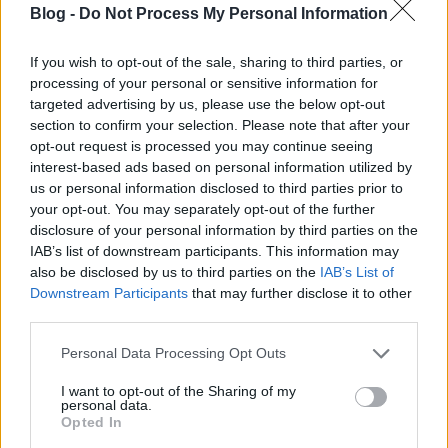
a felmondható lecke szerinti volt. Nekem például
Blog -
Do Not Process My Personal Information
meglepetés volt, mert teljesen eltért a korábbi
trendjüktől, ami még tetszett is volna, de az érezhető
If you wish to opt-out of the sale, sharing to third parties, or
maradék cukor egy kicsit (nagyon) zavart. Mivel a
processing of your personal or sensitive information for
2007 év legalább olyan hőgutás volt, mint a 2006
targeted advertising by us, please use the below opt-out
már előre féltem, hogy megint "sem ilyen-sem
section to confirm your selection. Please note that after your
olyan" bor lesz. Idáig ha szomjoltó, könnyed bodza,
opt-out request is processed you may continue seeing
csalán, frissen kaszált füvet akartam inni biztos
interest-based ads based on personal information utilized by
választás lehetett a Nyakas. Nagyon nem bánom, ha
us or personal information disclosed to third parties prior to
ezek szerint visszatértek a korábbi stílushoz.
your opt-out. You may separately opt-out of the further
Bármennyire is tudják sokan ezt a stílust Etyek
disclosure of your personal information by third parties on the
környékén, és talán izgalmasabb formában is, mint
IAB’s list of downstream participants. This information may
például Hernyák Laci, vagy Rókusfalvi, vagy akár a
also be disclosed by us to third parties on the
IAB’s List of
Kovács Ferenc, boraik nehezebben elérhetők a
Downstream Participants
that may further disclose it to other
hétköznapi nem Pesten élő polgárnak.
third parties.
Please note that this website/app uses one or more Google
Personal Data Processing Opt Outs
services and may gather and store information including but
buBORék
not limited to your visit or usage behaviour. You may click to
I want to opt-out of the Sharing of my
personal data.
grant or deny consent to Google and its third-party tags to
18 éve
Opted In
use your data for below specified purposes in below Google
Mindíg érdeklődéssel olvasom a tesztek