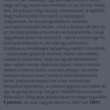
nagy idő egy etyeki bor életében. Ez az SB már lefelé
tart, de erényei még mindig számtalanok. A legfőbb,
hogy határozottan borszerű: a fajtajegyek
megvannak, de visszafogottabban, kevésbé
harsogón tudatják létüket, mint a Nyakas SB-ben. Itt
az összkép sokkal árnyaltabb és összetettebb. Savai
lágyabbak (talán fáradtabb?) – ebből adódik egy kis
bizonytalankodás is, de csak egy pillanatra.
Illatában az elsődleges fajtajelleg mellett citrusfélék
– elsősorban grépfrút és érett, illatos citronádhéj –
csipetnyi barackkal, meg sok egyéb felfedezésre
váró rejtett részlet. Akárcsak ősszel, most is érezni
véltem a feketeribizlis, cassisos jelleget. Az enyhe
szénsav viszont zavart, anélkül talán érdekesebb
lenne, jobban érvényesülne a bor aromáinak
bonyolult építménye, a szénsav ugyanis visz előre, és
így rengeteg kis zug, beugró, mellékfolyosó marad
feltáratlan. Még jelen állapotában is megér legalább
5 pontot,
de már nagyon várom a 2007-est.
(WY)