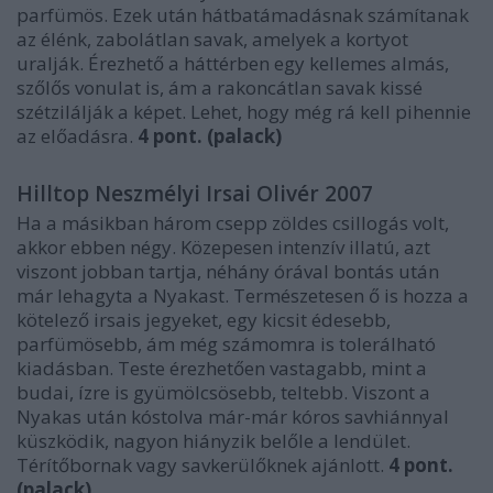
parfümös. Ezek után hátbatámadásnak számítanak
az élénk, zabolátlan savak, amelyek a kortyot
uralják. Érezhető a háttérben egy kellemes almás,
szőlős vonulat is, ám a rakoncátlan savak kissé
szétzilálják a képet. Lehet, hogy még rá kell pihennie
az előadásra.
4 pont.
(palack)
Hilltop Neszmélyi Irsai Olivér 2007
Ha a másikban három csepp zöldes csillogás volt,
akkor ebben négy. Közepesen intenzív illatú, azt
viszont jobban tartja, néhány órával bontás után
már lehagyta a Nyakast. Természetesen ő is hozza a
kötelező irsais jegyeket, egy kicsit édesebb,
parfümösebb, ám még számomra is tolerálható
kiadásban. Teste érezhetően vastagabb, mint a
budai, ízre is gyümölcsösebb, teltebb. Viszont a
Nyakas után kóstolva már-már kóros savhiánnyal
küszködik, nagyon hiányzik belőle a lendület.
Térítőbornak vagy savkerülőknek ajánlott.
4 pont.
(palack)