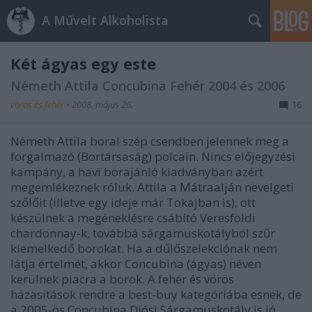
A Művelt Alkoholista
Két ágyas egy este
Németh Attila Concubina Fehér 2004 és 2006
vörös és fehér
•
2008. május 26.
16
Németh Attila borai szép csendben jelennek meg a
forgalmazó (Bortársaság) polcain. Nincs előjegyzési
kampány, a havi borajánló kiadványban azért
megemlékeznek róluk. Attila a Mátraalján nevelgeti
szőlőit (illetve egy ideje már Tokajban is), ott
készülnek a megéneklésre csábító Veresföldi
chardonnay-k, továbbá sárgamuskotályból szűr
kiemelkedő borokat. Ha a dűlőszelekciónak nem
látja értelmét, akkor Concubina (ágyas) néven
kerülnek piacra a borok. A fehér és vörös
házasítások rendre a best-buy kategóriába esnek, de
a 2005-ös Concubina Diósi Sárgamuskotály is jó