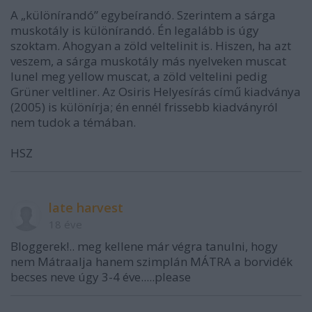
A „különírandó” egybeírandó. Szerintem a sárga
muskotály is különírandó. Én legalább is úgy
szoktam. Ahogyan a zöld veltelinit is. Hiszen, ha azt
veszem, a sárga muskotály más nyelveken muscat
lunel meg yellow muscat, a zöld veltelini pedig
Grüner veltliner. Az Osiris Helyesírás című kiadványa
(2005) is különírja; én ennél frissebb kiadványról
nem tudok a témában.
HSZ
late harvest
18 éve
Bloggerek!.. meg kellene már végra tanulni, hogy
nem Mátraalja hanem szimplán MÁTRA a borvidék
becses neve úgy 3-4 éve.....please