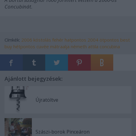
Concubinát.
Címkék:
2006
kóstolás
fehér
hatpontos
2004
ötpontos
best
buy
hétpontos
cuvée
mátraalja
németh attila
concubina
Ajánlott bejegyzések:
Újratöltve
Szászi-borok Pinceáron