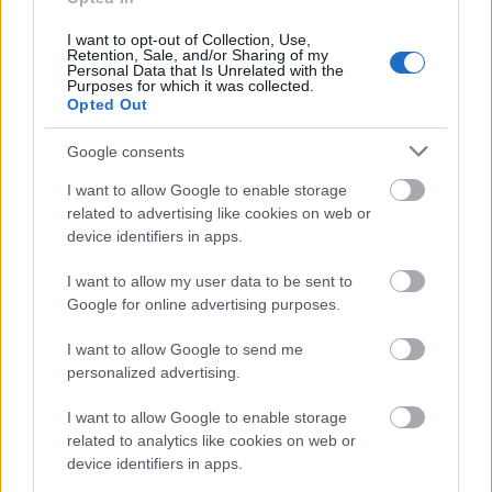
I want to opt-out of Collection, Use,
Nekem mostanában még a Bolyki királyleánykái-van
Retention, Sale, and/or Sharing of my
sima és barrique- okoztak kellemes élményt, 1200
Personal Data that Is Unrelated with the
Purposes for which it was collected.
veszem a Bolyki Janitól, nagyon korrekt borok szvsz.
Opted Out
Kedves Vörös és fehér,
Google consents
ha van alkalmad megkóstólhatnád ezeket is, kiváncsi
lennék milyennek találod őket.
I want to allow Google to enable storage
related to advertising like cookies on web or
device identifiers in apps.
vörös és fehér
I want to allow my user data to be sent to
18 éve
Google for online advertising purposes.
(a barrique már be van tárazva, hamarosan jön, jön,
I want to allow Google to send me
jön :))
personalized advertising.
I want to allow Google to enable storage
related to analytics like cookies on web or
megjegyzés
device identifiers in apps.
18 éve