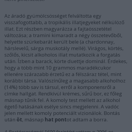
Az áradó gyümölcsösséget felváltotta egy
visszafogottabb, a tropikális illatjegyeket nélkülöző
illat. Ezt részben magyarázza a fajtaösszetétel
változása; a tramini kimaradt a négy összetevőből,
helyette szürkebarát került bele (a chardonnay,
hárslevelű, sárga muskotály mellé). Virágos, körtés,
szőlős, kicsit alkoholos illat mutatkozik a forgatás
után. Ízben a barack, körte duettje dominál. Érdekes,
hogy a több mint 10 grammos maradékcukor
ellenére szárazabb érzetű ez a félszáraz tétel, mint
korábbi társa. Valószínűleg a magasabb alkoholhoz
(14%) több sav is társul, erről a komponensről a
címke hallgat. Rendkívül krémes, sűrű bor, ez főleg
másnap tűnik fel. A komoly test mellett az alkohol
égető hatásának esélye sincs megjelenni. A vadóc
jelen mellett komoly potenciált vizionálok. Bontás
után
öt
, másnap
hat
pont
ot adtam a borra.
A Bortársaságnál 1600 forintért vettem a 2006-os