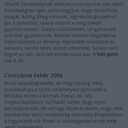
látszik. Fáradtságnak illatban sincs nyoma, bár némi
fülledtségnek igen, ezért hagyjuk, hogy kiszellőzze
magát. Addig főleg citrusok, leginkább grapefruit
jön a pohárból, utána viszont a megszokott
gyümölcskosár: illatos szőlőszemek, sárgabarack,
szárított gyümölcsök. Mindez mézzel megöntözve.
Ízben hasonló az élmény, leginkább mandarin és
narancs, benne némi reszelt citromhéj. Savain nem
fogott az idő, nem lett belőle lusta bor. A
hét pont
ma is áll.
Concubina Fehér 2006
Kicsit visszafogottabb, de még mindig mély,
szalmasárga a színe; valamelyest gyorsabb a
lefutása ennek a bornak. Fiatal, no. Sőt,
megkockáztatom: túl fiatal. Lehet, hogy ilyen
korszakom van, de van egy olyan érzésem, hogy nem
minden bor kerül mostanság optimális állapotában
a fogyasztók elé. Ennél is szükségesnek érzek még
némi pihentetést.