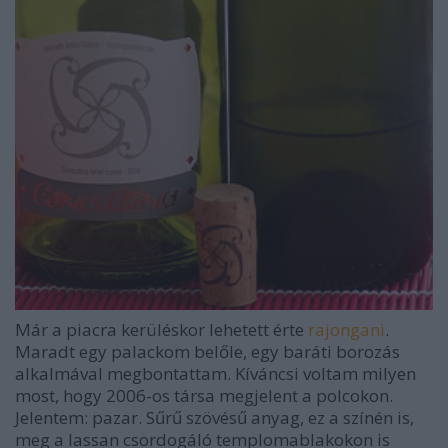
Már a piacra kerüléskor lehetett érte
rajongani
.
Maradt egy palackom belőle, egy baráti borozás
alkalmával megbontattam. Kíváncsi voltam milyen
most, hogy 2006-os társa megjelent a polcokon.
Jelentem: pazar. Sűrű szövésű anyag, ez a színén is,
meg a lassan csordogáló templomablakokon is