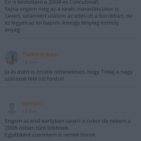
Én is kóstoltam a 2004-es Concubinát.
Sajna engem még az a kevés maradékcukor is
zavart, valamiért utálom az édes ízt a borokban, de
ez legyen az én bajom. Amúgy tényleg komoly
anyag.
Türkménbasi
18 éve
Ja és ezért is örülök rettenetesen, hogy Tokaj a nagy
szárazok felé (is) fordul!
dalton1
18 éve
Engem az első kortyban zavart a cukor de nekem a
2006-osban tűnt többnek.
Egyébként szerintem is remek borok.