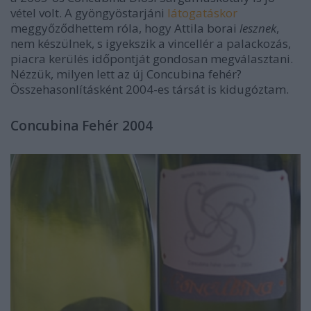
vétel volt. A gyöngyöstarjáni
látogatáskor
meggyőződhettem róla, hogy Attila borai
lesznek
,
nem készülnek, s igyekszik a vincellér a palackozás,
piacra kerülés időpontját gondosan megválasztani.
Nézzük, milyen lett az új Concubina fehér?
Összehasonlításként 2004-es társát is kidugóztam.
Concubina Fehér 2004