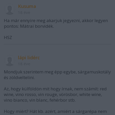
Kusuma
18 éve
Ha már ennyire meg akarjuk jegyezni, akkor legyen
pontos: Mátrai borvidék.
HSZ
lápi lidérc
18 éve
Mondjuk szerintem meg épp egybe, sárgamuskotály
és zöldveltelini.
Az, hogy külföldön mit hogy írnak, nem számít: red
wine, vino rosso, vin rouge, vörösbor, white wine,
vino bianco, vin blanc, fehérbor stb.
Hogy miért? Hát kb. azért, amiért a sárgarépa nem