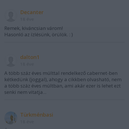
Decanter
18 éve
Remek, kiváncsian várom!
Hasonló az ízlésünk, örülök. : )
dalton1
18 éve
A több száz éves múlttal rendelkező cabernet-ben
kétkedünk (joggal), ahogy a cikkben olvasható, nem
a több száz éves múltban, ami akár ezer is lehet ezt
senki nem vitatja...
Türkménbasi
18 éve