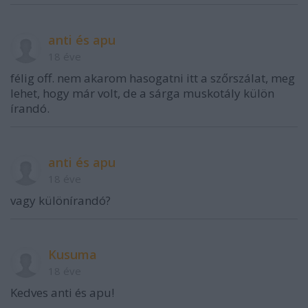
anti és apu
18 éve
félig off. nem akarom hasogatni itt a szőrszálat, meg
lehet, hogy már volt, de a sárga muskotály külön
írandó.
anti és apu
18 éve
vagy különírandó?
Kusuma
18 éve
Kedves anti és apu!