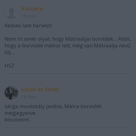
Kusuma
18 éve
Kedves late harvest!
Nem írt senki olyat, hogy Mátraaljai borvidék... Attól,
hogy a borvidék mátrai lett, még van Mátraalja nevű
táj...
HSZ
vörös és fehér
18 éve
sárga muskotály javítva, Mátra borvidék
megjegyezve.
köszönöm.