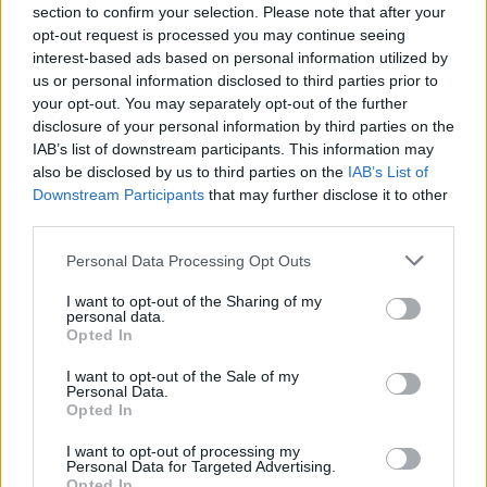
A hozzászóláshoz be kell lépned!
section to confirm your selection. Please note that after your
opt-out request is processed you may continue seeing
interest-based ads based on personal information utilized by
us or personal information disclosed to third parties prior to
your opt-out. You may separately opt-out of the further
disclosure of your personal information by third parties on the
IAB’s list of downstream participants. This information may
also be disclosed by us to third parties on the
IAB’s List of
Downstream Participants
that may further disclose it to other
third parties.
VAGY
Please note that this website/app uses one or more Google
Personal Data Processing Opt Outs
services and may gather and store information including but
not limited to your visit or usage behaviour. You may click to
I want to opt-out of the Sharing of my
personal data.
grant or deny consent to Google and its third-party tags to
Opted In
use your data for below specified purposes in below Google
consent section.
Decanter
I want to opt-out of the Sale of my
Personal Data.
18 éve
Opted In
Szerintem remek nedűk ezek, pontosan ez a
I want to opt-out of processing my
véleményem mindkét borról. Különlegesek, finomak,
Personal Data for Targeted Advertising.
értelmes áron.
Opted In