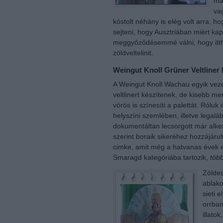
ma
va
kóstolt néhány is elég volt arra, h
sejteni, hogy Ausztriában miért kap
meggyőződésemmé válni, hogy itt
zöldveltelinit.
Weingut Knoll Grüner Veltliner
A Weingut Knoll Wachau egyik vezet
veltlinert készítenek, de kisebb 
vörös is színesíti a palettát. Róluk 
helyszíni szemlében, illetve legal
dokumentáltan lecsorgott már alke
szerint boraik sikeréhez hozzájáru
cimke, amit még a hatvanas évek e
Smaragd kategóriába tartozik,
töb
Zöldes
ablako
sieti 
orrban
illato