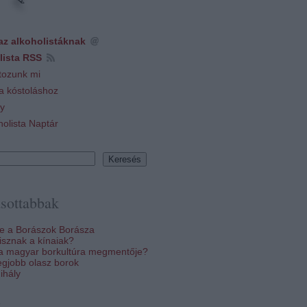
az alkoholistáknak
lista RSS
tozunk mi
 a kóstoláshoz
y
holista Naptár
sottabbak
re a Borászok Borásza
sznak a kínaiak?
 a magyar borkultúra megmentője?
egjobb olasz borok
ihály
k