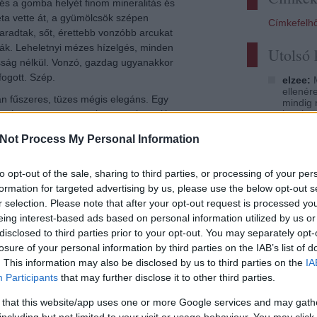
 és a gomba helyét finom mineralitás és
éta vette át, a gyümölcsök szépen
Címkefelh
adtak, sőt, érettebb vonzóbb arcukat
ák. Leheletnyi mézes hízelgés, minden
Utolsó
ság nélkül. Vonzó, gazdag ugyanakkor
fogott. Szép.
elzee:
M
ellenér
n fűszeres, tüzes mégis elegáns. Egy
mindig 
itt a l
at alatt ott terem a nyelv ezernyi pontján
erre. Húsos gyümölcsösség, enyhén csípős
Didier 
Not Process My Personal Information
persona
ek, és tökéletesen a testbe simuló savak
sayitwi
zik. A fajta fűszeressége keveredik némi sós
Rizling
to opt-out of the sale, sharing to third parties, or processing of your per
ú, picit kesernyés, vastagon gyümölcsös.
Szikra 
formation for targeted advertising by us, please use the below opt-out s
. A pince borairól szerzett csekély
zweigelt
r selection. Please note that after your opt-out request is processed y
g nagy jövő áll előtte. Labanc klasszis, azaz
Somodi 
A világ 
eing interest-based ads based on personal information utilized by us or
disclosed to third parties prior to your opt-out. You may separately opt-
gbsz:
A
006
hanem 
losure of your personal information by third parties on the IAB’s list of
www.ga
. This information may also be disclosed by us to third parties on the
IA
, hogy különösképp be kellene mutatnom a
lecsm.h
Participants
that may further disclose it to other third parties.
látom
, kóstolójegyzet eddig még nem is volt
igyunk 
. Erős kezdés lesz. Tavaly nyáron a Budai
ecsabi
 that this website/app uses one or more Google services and may gath
és magy
rre a zöldveltelinire. Olyannyira
including but not limited to your visit or usage behaviour. You may click 