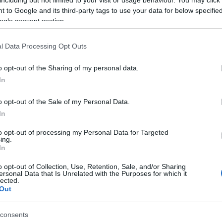
<a href=
rty, hogy rögtön eszembe is jutott, mikor a
áttörés
 to Google and its third-party tags to use your data for below specifi
 tudom, sajnos, már nem kapható.
Utolsó 
ogle consent section.
sárga, tükrös. Egy fokkal még
yosabb ablakokat rajzol, és egy picit
Alkohol
l Data Processing Opt Outs
bban dolgozik. Illatában a fehérbors (én
elnézést) meglehetősen animális jellege
o opt-out of the Sharing of my personal data.
Nincs 
dik némi sauvignonos macska által
In
ztelt szénával. Szellőzés után a gyümölcsök
Alkohol
ek előre, főleg érett körte és őszibarack.
o opt-out of the Sale of my Personal Data.
s, egyedi, izgalmas.
In
n intenzív, zamatos. Húsos
csösségben itt sincs hiány. Gyönyörűen
to opt-out of processing my Personal Data for Targeted
a fajta kirobbanó fűszeres jellegét, a savak
ing.
In
itt is tökéletes háttérmunkát végeznek.
eldönteni, hogy a gyümölcsök - körte,
o opt-out of Collection, Use, Retention, Sale, and/or Sharing
út - mellett/előtt domináló kiváló sós,
ersonal Data that Is Unrelated with the Purposes for which it
es íz mennyiben a fajtának és mennyiben
lected.
Out
nek köszönhető. Mindenesetre köszönhető,
sszú, minden benne van, ami kortyban
ósítja magát, de mondhatjuk úgy is,
consents
emek bor, és nagyon kíváncsi lennék a