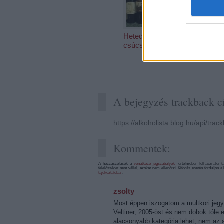
Hetedhét
A Pann
csúcsmerlot
Bormus
belülről
A bejegyzés trackback c
https://alkoholista.blog.hu/api/tra
Kommentek:
A hozzászólások a
vonatkozó jogszabályok
értelmében felhasználói t
felelősséget nem vállal, azokat nem ellenőrzi. Kifogás esetén forduljon
tájékoztatóban
.
zsolty
Most éppen iszogatom a multkori jeg
Veltiner, 2005-öst és nem dobok tóle 
alacsonyabb kategória lehet, nem az