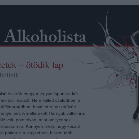
zetek – ötödik lap
telinik
olsó osztrák-magyar jegyzetlapunkra két
mek bor maradt. Nem kellett csalódnom a
oll Smaragdban, beváltotta hozzáfűzött
ényeimet. A mellérakott Hernyák veltelini is
áló volt, pont olyan, mint amilyennek
lékeztem rá. Könnyen lehet, hogy készül
d pótlap is a jegyzethez, hiszen több