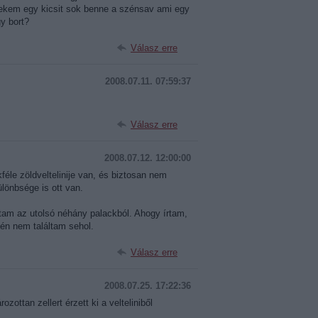
nekem egy kicsit sok benne a szénsav ami egy
gy bort?
Válasz erre
2008.07.11. 07:59:37
Válasz erre
2008.07.12. 12:00:00
éle zöldveltelinije van, és biztosan nem
lönbsége is ott van.
tam az utolsó néhány palackból. Ahogy írtam,
én nem találtam sehol.
Válasz erre
2008.07.25. 17:22:36
zottan zellert érzett ki a velteliniből