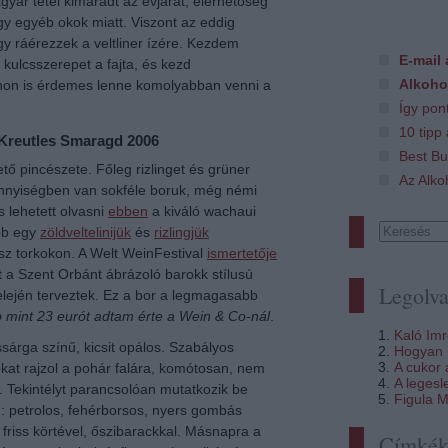
gyar tétel kimaradt az évjárat, elérhetőség
gy egyéb okok miatt. Viszont az eddig
ogy ráérezzek a veltliner ízére. Kezdem
E-mail 
 kulcsszerepet a fajta, és kezd
Alkoho
hon is érdemes lenne komolyabban venni a
Így pon
10 tipp
 Kreutles Smaragd 2006
Best Bu
ő pincészete. Főleg rizlinget és grüner
Az Alko
mennyiségben van sokféle boruk, még némi
is lehetett olvasni
ebben
a kiváló wachaui
ább egy
zöldveltelinijük
és
rizlingjük
sz torkokon. A Welt WeinFestival
ismertetője
lt a Szent Orbánt ábrázoló barokk stílusú
Legolva
lején terveztek. Ez a bor a legmagasabb
b mint 23 eurót adtam érte a Wein & Co-nál
.
Kaló Im
sárga színű, kicsit opálos. Szabályos
Hogyan i
A cukor
kat rajzol a pohár falára, komótosan, nem
A legesl
el. Tekintélyt parancsolóan mutatkozik be
Figula M
: petrolos, fehérborsos, nyers gombás
k, friss körtével, őszibarackkal. Másnapra a
Címké