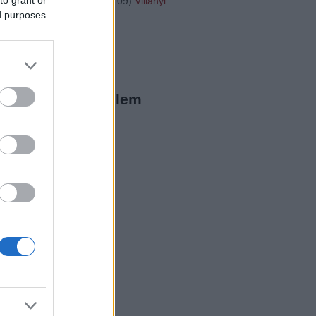
"http://...
(
2016.01.31. 16:09
)
Villányi
ed purposes
20
ista Twitter
megjeleníthető elem
ista a Facebookon