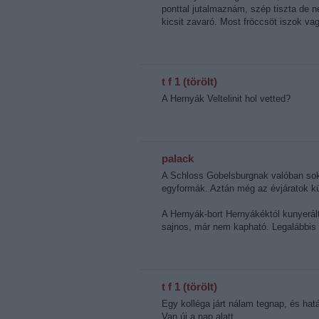
ponttal jutalmaznám, szép tiszta de 
kicsit zavaró. Most fröccsöt iszok va
t f 1 (törölt)
A Hernyák Veltelinit hol vetted?
palack
A Schloss Gobelsburgnak valóban sokf
egyformák. Aztán még az évjáratok kü
A Hernyák-bort Hernyákéktól kunyerál
sajnos, már nem kapható. Legalábbis 
t f 1 (törölt)
Egy kolléga járt nálam tegnap, és határo
Van új a nap alatt.......