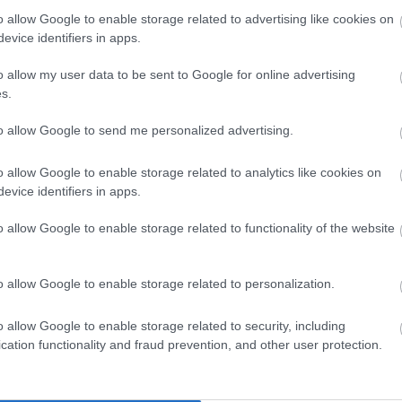
de jobb így, hogy van benne egy kis kuruc
o allow Google to enable storage related to advertising like cookies on
zaz
7 pont
.
evice identifiers in apps.
o allow my user data to be sent to Google for online advertising
Kollég
Tetszik
0
s.
Albert 
os
wachau
etyek
knoll
zöldveltelini
hernyák
to allow Google to send me personalized advertising.
Alkonyi
Bordokt
o allow Google to enable storage related to analytics like cookies on
Bortévé
evice identifiers in apps.
Borwer
Jamie 
o allow Google to enable storage related to functionality of the website
Jancis 
Pécsi b
o allow Google to enable storage related to personalization.
Robert 
Táncol
vagyok
Borok a
o allow Google to enable storage related to security, including
Vinogr
Mátrából
cation functionality and fraud prevention, and other user protection.
vörös é
Barátil