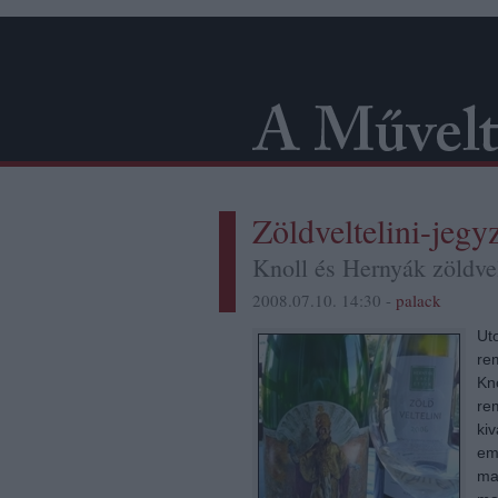
Zöldveltelini-jegy
Knoll és Hernyák zöldvel
2008.07.10. 14:30 -
palack
Ut
re
Kn
rem
kiv
em
maj