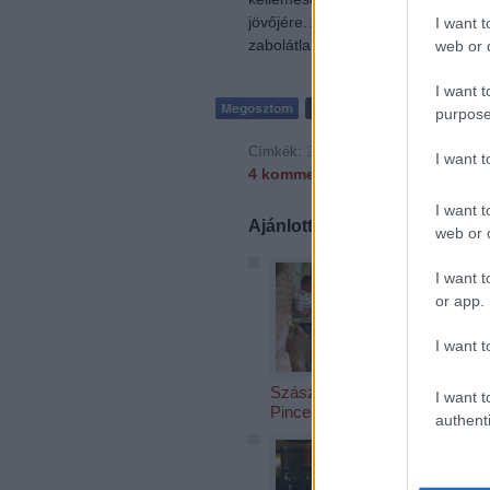
jövőjére. Akár osztrák is lehetne, 
I want t
zabolátlanság. Pannon klasszis, a
web or d
I want t
purpose
Címkék:
2006
kóstolás
fehér
hétpont
I want 
4
komment
I want t
Ajánlott bejegyzések:
web or d
I want t
or app.
I want t
Szászi-borok
Kevés 
I want t
Pinceáron
authenti