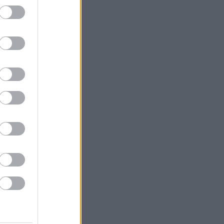
ák
gazda
 Tokaja
or
k
Goode
Robinson
orozó
Parker
óMedve
aphy
s fehér
ag