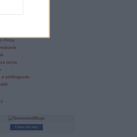
 szakács
égium
aság
lice
n Pince
esborok
ök
ca tanya
n
 a szőlősgazda
ádék
ss
Follow this blog