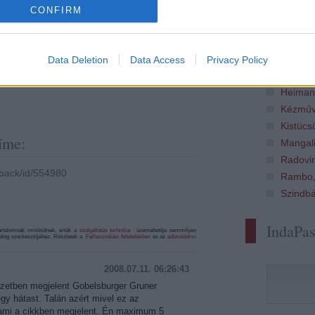
CONFIRM
A bűvös
Borkoll
on
Bortárs
Data Deletion
Data Access
Privacy Policy
tra
Food Po
Heiman
Kézműv
Kistücs
íme:
Mangali
Radovi
ckback/id/554980
Rambo,
Szindb
IndaPa
artalomnak minősülnek, értük a
szolgáltatás technikai
üzemeltetője semmilyen
 a blog szerkesztőjéhez. Részletek a
Felhasználási feltételekben
és az
adatvédelmi
2008.07.11. 06:26:43
yzetben megjelent Gobelsburger Gruner
egy hátast. Talán azért mivel ez az
 ami a cikkben megjelent. Én maximum 5