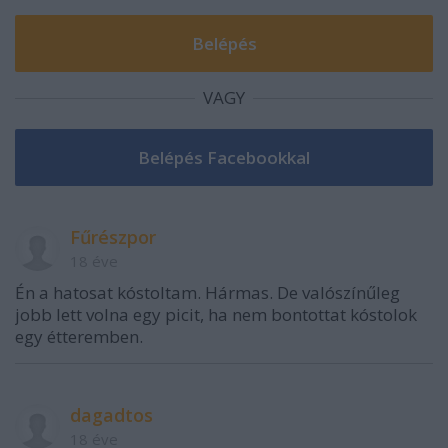
VAGY
Fűrészpor
18 éve
Én a hatosat kóstoltam. Hármas. De valószínűleg
jobb lett volna egy picit, ha nem bontottat kóstolok
egy étteremben.
dagadtos
18 éve