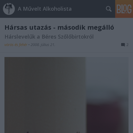
A Művelt Alkoholista
Hársas utazás - második megálló
Hárslevelűk a Béres Szőlőbirtokról
vörös és fehér
•
2008. július 21.
2