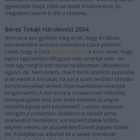
igyekszem majd 2006-os tételt is beszerezni, és
megnézni: merre is dől a libikóka.
Béres Tokaji Hárslevelű 2004
Nem ez a bor győzött meg arról, hogy én Béres
hárslevelűkre költsem borozásra szánt pénzem.
Lehet, hogy a Cora
tárolta rosszul
a bort, lehet, hogy
egész egyszerűen elfogyott már az ereje neki - én
már egy megfáradt itallal találkoztam. (Mellékszál
ugyan, de. Nem értem, miért töltik átlátszó palackba
a termelők a borukat, ha azt a szakszerűtlen tárolási
körülményekkel terhelt hipermarketben kívánják
forgalmazni.) A bor színe a szokásosnál mélyebb,
aranysárgább volt, ami jelen esetben az enyhe
oxidáltságnak volt köszönhető. Lustán, olajosan
mozgott a pohárban. Illatában a reszelt alma
uralkodott bontáskor, ezt kiszellőztetve szőlős,
enyhén mézes, de alapvetően fülledt jegyek tűntek
fel. A szájban az alkohol és a savak szerteszét