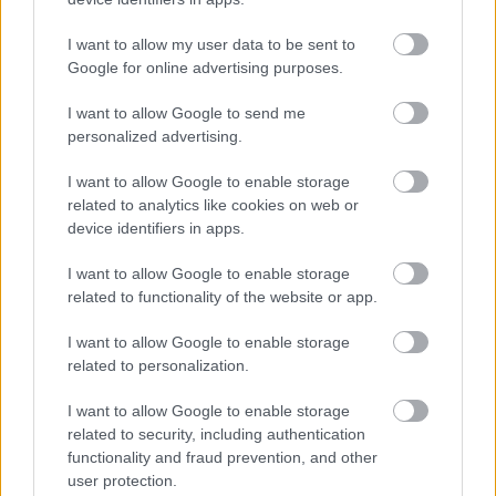
forgatás utáni lecsorgás itt is bíztató volt, illata
pedig csábító. Ásványos-krétás alapra pakolt tavaszi
I want to allow my user data to be sent to
virágcsokor rejtezett ugyanis benne. Melegedve érett
Google for online advertising purposes.
őszibarack csatlakozott még ehhez a csendélethez. A
I want to allow Google to send me
korty kicsattanóan üde, lendületes. Nehéz megállj-t
personalized advertising.
parancsolni a töltögető kéznek. Jellemzői ízjegyei a
zöldalma, a birs és a citrom, utóbbiból egy kicsit
I want to allow Google to enable storage
többet csöpögtettek bele a kelleténél. Másnapra a
related to analytics like cookies on web or
fanyarabb ízeket felváltja a kissé még kemény
device identifiers in apps.
őszibarack, de a citrom megmarad. A közepesen
hosszú lecsengésre visszatérnek az ásványok is,
I want to allow Google to enable storage
enyhén sós ízzel búcsúzik a bor. Tehetséges, azaz
öt
related to functionality of the website or app.
pont
os tétel.
I want to allow Google to enable storage
related to personalization.
A következő megállónál debrői hársakat fogok kóstolni,
de Erdőbényére később még visszatérek.
I want to allow Google to enable storage
related to security, including authentication
functionality and fraud prevention, and other
user protection.