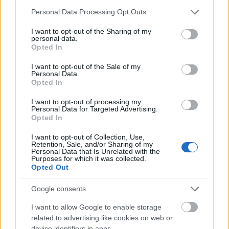
Please note that this website/app uses one or more Google
Personal Data Processing Opt Outs
services and may gather and store information including but
not limited to your visit or usage behaviour. You may click to
I want to opt-out of the Sharing of my
personal data.
grant or deny consent to Google and its third-party tags to
Opted In
use your data for below specified purposes in below Google
consent section.
I want to opt-out of the Sale of my
Personal Data.
Opted In
I want to opt-out of processing my
Personal Data for Targeted Advertising.
Opted In
Ebbe a borba viszont beleszerettem. Ha a Béres
hárslevelű értelmezése újabban így néz ki, akkor
I want to opt-out of Collection, Use,
Retention, Sale, and/or Sharing of my
könnyen lehet, hogy egy igazi best buy-ra
Personal Data that Is Unrelated with the
bukkantam (1100 forintért adták palackját). Úgy
Purposes for which it was collected.
Opted Out
tűnik, hogy ezt a stílust csiszolja azóta is Bárdos
Sarolta tovább, immár kizárólag a
saját
Google consents
borászatukban
. Ezt a tételt már sötét üvegbe
töltötték; hogy ez mennyiben járult hozzá a
I want to allow Google to enable storage
frissesség megőrzéséhez, nem tudom. Mindenesetre
related to advertising like cookies on web or
tiszta, tükrös, és szalmasárga volt a kitöltött bor. A
device identifiers in apps.