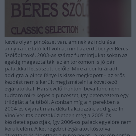
Kevés olyan pincészet van, aminek az indulása
annyira bíztató lett volna, mint az erdőbényei Béres
Szőlőbirtoké. 2003-as száraz furmintjukat sokan az
egekig magasztalták, az én torkomon is jó pár
palackkal lecsúszott belőle. Mire a bor kifáradt,
addigra a pince fénye is kissé megkopott – az erős
kezdést nem sikerült megismételni a következő
évjáratokkal. Hárslevelű fronton, bevallom, nem
tudtam mire képes a pincészet, így beterveztem egy
trilógiát a fajtából. Azonban míg a hiperekben a
2004-es évjárat maradékát akciózzák, addig az In
Vino Veritas borszaküzletben még a 2005-ös
készletet apasztják, így 2006-os palack egyelőre nem
került elém. A két régebbi évjáratot kóstolva
átkoztam és áldottam a pince nevét - a körkép során