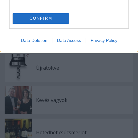
Címkék:
2005
kóstolás
2004
ötpontos
tokaj
kétpontos
hárslevelű
béres
erdőbénye
hársas utazás
CONFIRM
Data Deletion
Data Access
Privacy Policy
Ajánlott bejegyzések:
Újratöltve
Kevés vagyok
Hetedhét csúcsmerlot