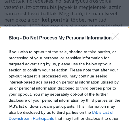
tartottak: hol édeskés, hol savanyúcukros volt a
vezető íz. Itt-ott traubis jegyek is megjelentek, aztán
hamarost továbbálltak. Még iható, de már élvezet
nem okoz a bor,
két pont
nál többet nem tud
teljesíteni. 1000 forintos ára ellenére ez nem jó vétel.
Blog -
Do Not Process My Personal Information
Béres Tokaji Hárslevelű 2005
If you wish to opt-out of the sale, sharing to third parties, or
processing of your personal or sensitive information for
targeted advertising by us, please use the below opt-out
section to confirm your selection. Please note that after your
opt-out request is processed you may continue seeing
interest-based ads based on personal information utilized by
us or personal information disclosed to third parties prior to
your opt-out. You may separately opt-out of the further
disclosure of your personal information by third parties on the
IAB’s list of downstream participants. This information may
also be disclosed by us to third parties on the
IAB’s List of
Downstream Participants
that may further disclose it to other
third parties.