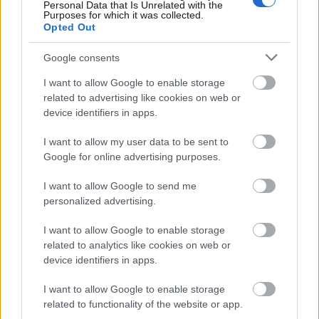
a savak nem sok esélyt adnak a maradékcukornak.
Personal Data that Is Unrelated with the
Purposes for which it was collected.
Közepesen hosszú utóízében leginkább az ásványok
Opted Out
dominálnak. Szép bor, még akár több évnyi
tartalékkal, valahogy még sincs olyan varázsa, mint
Google consents
a német ajkúaknak.
6 pont
.
I want to allow Google to enable storage
related to advertising like cookies on web or
Weingut Paulinshof Brauneberger Kammer
device identifiers in apps.
Auslese Halbtrocken 2002 (Culinaris)
A Brauneberger Kammer a Paulinshof kizárólagos
I want to allow my user data to be sent to
tulajdonában van, így ez a bor kitüntetett helyet
Google for online advertising purposes.
foglal el a szortimentben, ráadásul auslese
predikátummal büszkélkedhet. Orrban ehhez
I want to allow Google to send me
mérten viselkedik, leginkább (túl)érett, késői
personalized advertising.
jegyeket vonultat fel. Sárgabarack, benzin, méz,
I want to allow Google to enable storage
kapor, kenyérhéj. Az első tétel, amin érződik a
related to analytics like cookies on web or
fáradtság – szinte lomhának tűnne, ha a szénsav
device identifiers in apps.
nem segítene a savaknak. Komplex ízvilágát a
maradékcukor teszi behízelgőbbé, valahogy
I want to allow Google to enable storage
egyszerre igyekszik a connaisseur és az átlag
related to functionality of the website or app.
fogyasztó kedvében járni. Egy időben nagy divat