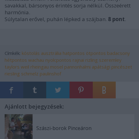
savakkal, bársonyos érintés sorja nélkül. Összeérett
harmónia.
Súlytalan erővel, puhán lépked a szájban.
8 pont
.
Címkék:
kóstolás
ausztrália
hatpontos
ötpontos
badacsony
hétpontos
wachau
nyolcpontos
rajnai rizling
szeremley
taylors
weil
rheingau
mosel
pannonhalmi apátsági pincészet
riesling
schmelz
paulinshof
Ajánlott bejegyzések:
Szászi-borok Pinceáron