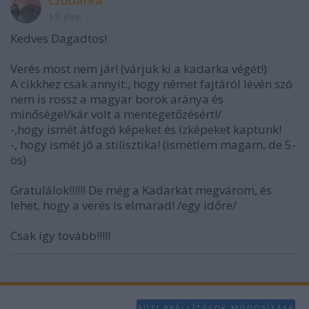
czudarka
17 éve
Kedves Dagadtos!
Verés most nem jár! (várjuk ki a kadarka végét!)
A cikkhez csak annyit:, hogy német fajtáról lévén szó
nem is rossz a magyar borok aránya és
minősége!/kár volt a mentegetőzésért!/
-,hogy ismét átfogó képeket és ízképeket kaptunk!
-, hogy ismét jó a stilisztika! (ismétlem magam, de 5-
ös)
Gratulálok!!!!!! De még a Kadarkát megvárom, és
lehet, hogy a verés is elmarad! /egy időre/
Csak így tovább!!!!!
SÜTI BEÁLLÍTÁSOK MÓDOSÍTÁSA