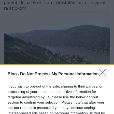
pontot, de hát
6
-ot írtam a kóstolón, biztos megvolt
rá az okom.
Blog -
Do Not Process My Personal Information
If you wish to opt-out of the sale, sharing to third parties, or
processing of your personal or sensitive information for
targeted advertising by us, please use the below opt-out
Weingut Robert Weil Riesling Spätlese
section to confirm your selection. Please note that after your
trocken 2004 (Vino Castillo)
opt-out request is processed you may continue seeing
interest-based ads based on personal information utilized by