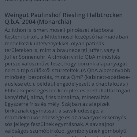
Weingut Paulinshof Riesling Halbtrocken
Q.b.A. 2004 (Monarchia)
Az itthon is ismert moseli pincészet alapbora.
Kesteni birtok, a Mittelmosel középső harmadában
rendelkezik ültetvényekkel, olyan patinás
területeken is, mint a braunebergi Juffer, vagy a
Juffer Sonnenuhr. A címkén virító QbA minősítés
persze valószínűvé teszi, hogy borunk alapanyagát
nem a top dűlőkről szüretelték. (A QbA alacsonyabb
minőségi besorolás, mint a QmP (kabinett-spätlese-
auslese etc.), például engedélyezett a chaptalozás.)
Ehhez képest egészen komplex és érett illattal fogad:
kenyérhéj, alma, friss birsalma, mineralitás.
Egyszerre friss és mély. Szájban az alapízek
birkóznak egymással: a savak üdesége, a
maradékcukor édessége és az ásványok kesernyés-
sós jellege feszülnek egymásnak. A sav sajnos
valóságos szumóbirkózó, gömbölyűnek gömbölyű,