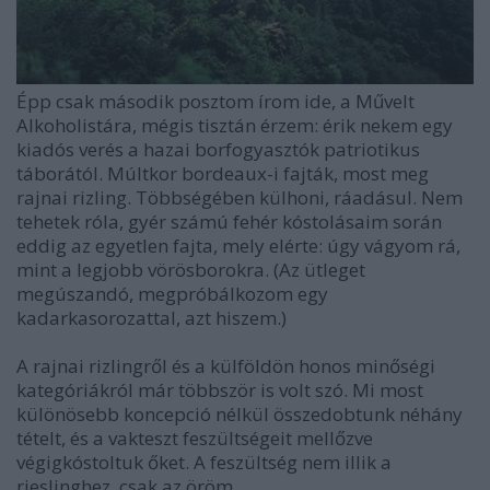
Épp csak második posztom írom ide, a Művelt
Alkoholistára, mégis tisztán érzem: érik nekem egy
kiadós verés a hazai borfogyasztók patriotikus
táborától. Múltkor bordeaux-i fajták, most meg
rajnai rizling. Többségében külhoni, ráadásul. Nem
tehetek róla, gyér számú fehér kóstolásaim során
eddig az egyetlen fajta, mely elérte: úgy vágyom rá,
mint a legjobb vörösborokra. (Az ütleget
megúszandó, megpróbálkozom egy
kadarkasorozattal, azt hiszem.)
A rajnai rizlingről és a külföldön honos minőségi
kategóriákról már többször is volt szó. Mi most
különösebb koncepció nélkül összedobtunk néhány
tételt, és a vakteszt feszültségeit mellőzve
végigkóstoltuk őket. A feszültség nem illik a
rieslinghez, csak az öröm.