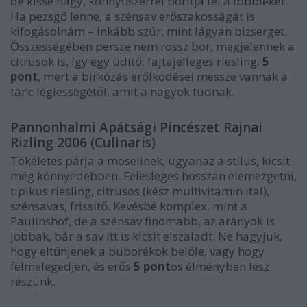
de kissé nagy, könnyűszerrel borítja fel a többieket.
Ha pezsgő lenne, a szénsav erőszakosságát is
kifogásolnám – inkább szúr, mint lágyan bizserget.
Összességében persze nem rossz bor, megjelennek a
citrusok is, így egy üdítő, fajtajelleges riesling.
5
pont
, mert a birkózás erőlködései messze vannak a
tánc légiességétől, amit a nagyok tudnak.
Pannonhalmi Apátsági Pincészet Rajnai
Rizling 2006 (Culinaris)
Tökéletes párja a moselinek, ugyanaz a stílus, kicsit
még könnyedebben. Felesleges hosszan elemezgetni,
tipikus riesling, citrusos (kész multivitamin ital),
szénsavas, frissítő. Kevésbé komplex, mint a
Paulinshof, de a szénsav finomabb, az arányok is
jobbak, bár a sav itt is kicsit elszaladt. Ne hagyjuk,
hogy eltűnjenek a buborékok belőle, vagy hogy
felmelegedjen, és erős
5 pont
os élményben lesz
részünk.