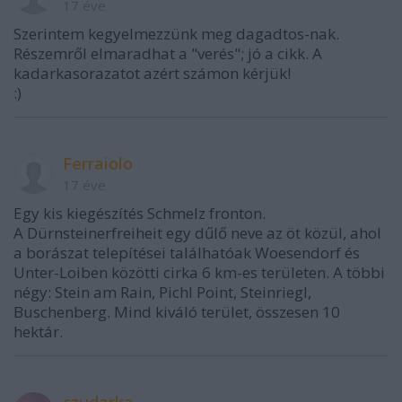
17 éve
Szerintem kegyelmezzünk meg dagadtos-nak.
Részemről elmaradhat a "verés"; jó a cikk. A
kadarkasorazatot azért számon kérjük!
:)
Ferraiolo
17 éve
Egy kis kiegészítés Schmelz fronton.
A Dürnsteinerfreiheit egy dűlő neve az öt közül, ahol
a borászat telepítései találhatóak Woesendorf és
Unter-Loiben közötti cirka 6 km-es területen. A többi
négy: Stein am Rain, Pichl Point, Steinriegl,
Buschenberg. Mind kiváló terület, összesen 10
hektár.