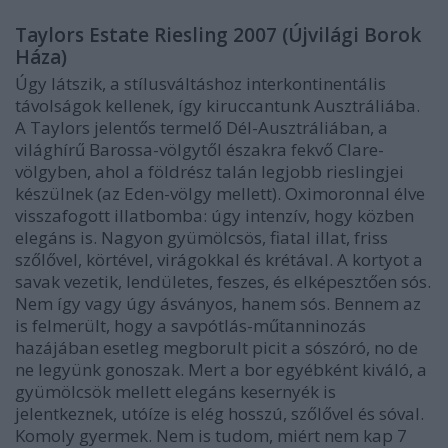
Taylors Estate Riesling 2007 (Újvilági Borok
Háza)
Úgy látszik, a stílusváltáshoz interkontinentális
távolságok kellenek, így kiruccantunk Ausztráliába.
A Taylors jelentős termelő Dél-Ausztráliában, a
világhírű Barossa-völgytől északra fekvő Clare-
völgyben, ahol a földrész talán legjobb rieslingjei
készülnek (az Eden-völgy mellett). Oximoronnal élve
visszafogott illatbomba: úgy intenzív, hogy közben
elegáns is. Nagyon gyümölcsös, fiatal illat, friss
szőlővel, körtével, virágokkal és krétával. A kortyot a
savak vezetik, lendületes, feszes, és elképesztően sós.
Nem így vagy úgy ásványos, hanem sós. Bennem az
is felmerült, hogy a savpótlás-műtanninozás
hazájában esetleg megborult picit a sószóró, no de
ne legyünk gonoszak. Mert a bor egyébként kiváló, a
gyümölcsök mellett elegáns kesernyék is
jelentkeznek, utóíze is elég hosszú, szőlővel és sóval.
Komoly gyermek. Nem is tudom, miért nem kap 7