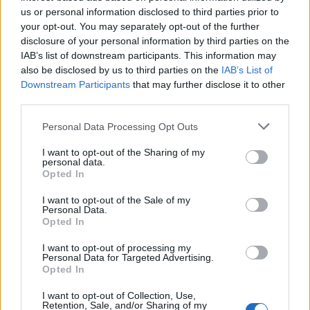
Weilékről már többször is esett szó (
itt
és
itt
), ez a
us or personal information disclosed to third parties prior to
spätlese pedig az alapsorozat csúcsbora.
your opt-out. You may separately opt-out of the further
Arisztokratikus könnyedséggel tudatja
disclosure of your personal information by third parties on the
felsőbbrendűségét: végre táncol, és nem küzd. A
IAB’s list of downstream participants. This information may
kortyot remek savak vezetik, frissek, de nem
also be disclosed by us to third parties on the
IAB’s List of
bántanak sehol. Jó forgatni a szájban. A kövek, a
Downstream Participants
that may further disclose it to other
citrom, a füst, a pörkölt mogyoró valóban csak
third parties.
díszítenek – inkább szerkezeti harmóniáról szól,
mint ízekről. Hosszú, mégis könnyű, gyakorlatilag
Please note that this website/app uses one or more Google
Personal Data Processing Opt Outs
korlátlan mennyiség lecsúszik belőle.
7 pont
.
services and may gather and store information including but
not limited to your visit or usage behaviour. You may click to
I want to opt-out of the Sharing of my
personal data.
grant or deny consent to Google and its third-party tags to
Szeremley Huba Badacsonyi Rajnai Rizling
Opted In
use your data for below specified purposes in below Google
1998 (Veritas)
consent section.
I want to opt-out of the Sale of my
Tíz éves száraz magyar fehérbort ritkán kóstolunk,
Personal Data.
Opted In
kicsit féltem is, hogy a badacsonyi tétel vallatásával
a necromantia spirituális ösvényeire tévedünk.
I want to opt-out of processing my
Szerencsére tévedtem, hiába az óarany szín, az érett
Personal Data for Targeted Advertising.
mézes-birsalmás-petrolos illat, még élő anyag;
Opted In
inkább nemes, mint öreg. A tercier aromákon kívül
I want to opt-out of Collection, Use,
széna és erős mineralitás. Kóstolva karcsú és száraz,
Retention, Sale, and/or Sharing of my