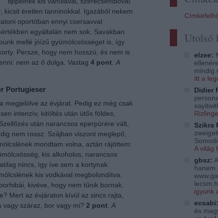
tippelnék kis vaníliával, szerecsendióval.
r, kicsit éretlen tanninokkal. Igazából nekem
Címkefelh
latoni oportóban ennyi csersavval
 mértékben egyáltalán nem sok. Savakban
Utolsó
punk mellé jóízű gyümölcsösséget is, így
 korty. Persze, hogy nem hosszú, és nem is
elzee:
M
lenni: nem az ő dolga. Vastag
4 pont
.
A
ellenér
mindig 
.
itt a l
er Portugieser
Didier 
persona
ta megjelölve az évjárat. Pedig ez még csak
sayitwi
Rizling
en intenzív, kitöltés után ütős földes,
g. Szellőzés után narancsos eperpürére vált,
Szikra 
zweigelt
ddig nem rossz. Szájban viszont meglepő,
Somodi 
mölcslének mondtam volna, aztán rájöttem:
A világ 
ümölcsösség, kis alkoholos, narancsos
gbsz:
A
tilag nincs, így íve sem a kortynak.
hanem 
mölcslének kis vodkával megbolondítva.
www.ga
lecsm.h
orhibái, kivéve, hogy nem tűnik bornak.
igyunk 
e? Mert az évjáraton kívül az sincs rajta,
ecsabi
es vagy száraz, bor vagy mi?
2 pont
.
A
és magy