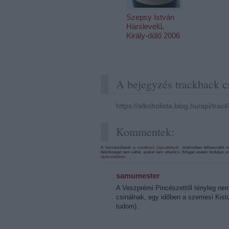
Szepsy István
Hárslevelű,
Király-dűlő 2006
A bejegyzés trackback c
https://alkoholista.blog.hu/api/tra
Kommentek:
A hozzászólások a
vonatkozó jogszabályok
értelmében felhasználói t
felelősséget nem vállal, azokat nem ellenőrzi. Kifogás esetén forduljon
tájékoztatóban
.
samumester
A Veszprémi Pincészettől tényleg nem 
csinálnak, egy időben a szemesi Kist
tudom).