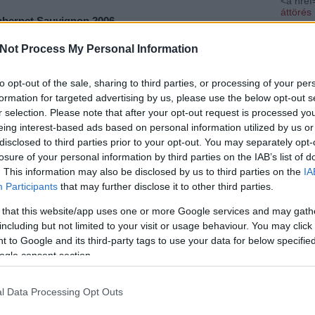
<a href=
áttörés
abernet Sauvignon 2006
Utolsó 
Azért én tőle is féltem - cabernet
Not Process My Personal Information
sauvignon ennyiért? Ha nem is szaladok
Alkohol
vissza egy raklappal venni belőle, de
to opt-out of the sale, sharing to third parties, or processing of your per
azért a tőkéket sem segítek kivágni.
Nincs 
formation for targeted advertising by us, please use the below opt-out s
Orrban közepesnél kevésbé intenzív,
r selection. Please note that after your opt-out request is processed y
édeskés és fanyar egyszerre.
eing interest-based ads based on personal information utilized by us or
Alkohol
Fehércsokoládé és feketeribizli, csak
disclosed to third parties prior to your opt-out. You may separately opt-
hogy a kontraszt még képletesebb
losure of your personal information by third parties on the IAB’s list of
legyen, mindezt enyhe földesség és némi
. This information may also be disclosed by us to third parties on the
IA
hosszúkávé fűszerezi. Szájban nagyon
Participants
that may further disclose it to other third parties.
élénk: savait nem lehet nem észrevenni.
Virgonc táncot járnak a kóstoló nyelvén,
 that this website/app uses one or more Google services and may gath
aki állja, nem bánja. Íze intenzív,
including but not limited to your visit or usage behaviour. You may click 
tökéletesen megfelel az illat ígéretének:
 to Google and its third-party tags to use your data for below specifi
injai lesből támadnak, először észre sem
ogle consent section.
 valami csettegni való a szájpadlásomon.
onynak, könnyednek tűnik, de ebben a
l Data Processing Opt Outs
on benne vannak. Ha jobban figyelünk van itt
endület, hogy könnyű elsiklani fölötte.