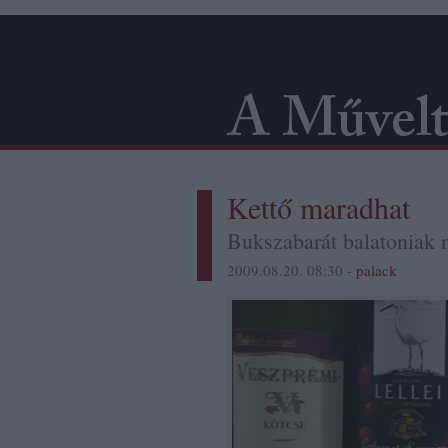
Kettő maradhat
Bukszabarát balatoniak
2009.08.20. 08:30 -
palack