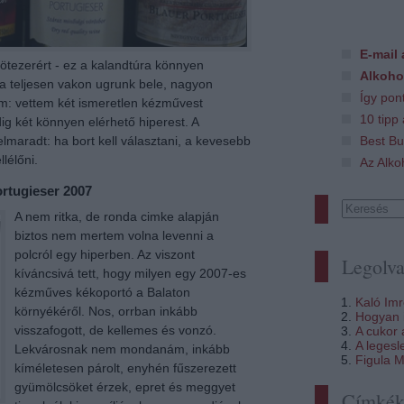
E-mail 
ötezerért - ez a kalandtúra könnyen
Alkoho
Ha teljesen vakon ugrunk bele, nagyon
Így pon
m: vettem két ismeretlen kézművest
10 tipp
ig két könnyen elérhető hiperest. A
Best Bu
aradt: ha bort kell választani, a kevesebb
lélőni.
Az Alko
rtugieser 2007
A nem ritka, de ronda cimke alapján
biztos nem mertem volna levenni a
polcról egy hiperben. Az viszont
Legolva
kíváncsivá tett, hogy milyen egy 2007-es
kézműves kékoportó a Balaton
Kaló Im
környékéről. Nos, orrban inkább
Hogyan i
visszafogott, de kellemes és vonzó.
A cukor
A legesl
Lekvárosnak nem mondanám, inkább
Figula M
kíméletesen párolt, enyhén fűszerezett
gyümölcsöket érzek, epret és meggyet
Címké