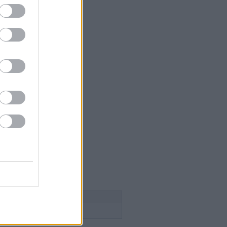
 szakács
égium
aság
lice
n Pince
esborok
ök
ca tanya
n
 a szőlősgazda
ádék
ss
Follow this blog