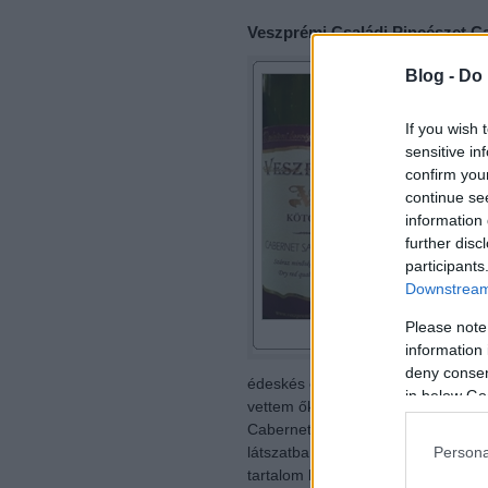
Veszprémi Családi Pincészet C
Blog -
Do 
If you wish 
sensitive in
confirm you
continue se
information 
further disc
participants
Downstream 
Please note
information 
deny consent
édeskés és fanyar egyszerre. Tann
in below Go
vettem őket, aztán csak ott maradt
Cabernet sauvignonhoz képest vék
Persona
látszatban hiperaktív savai vastag
tartalom bőven, csak olyan nagy a l