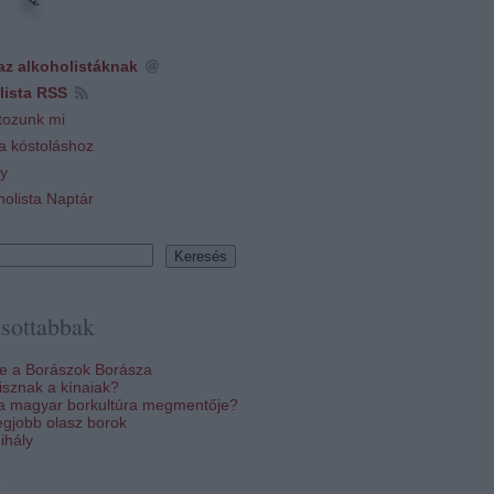
az alkoholistáknak
lista RSS
tozunk mi
 a kóstoláshoz
y
holista Naptár
sottabbak
re a Borászok Borásza
sznak a kínaiak?
 a magyar borkultúra megmentője?
egjobb olasz borok
ihály
k