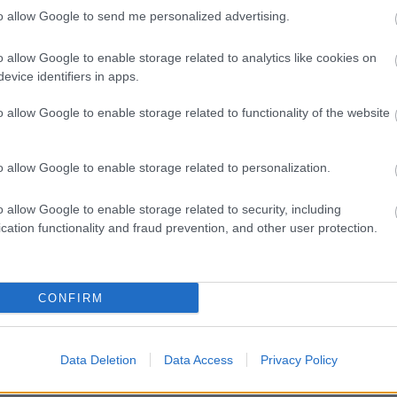
to allow Google to send me personalized advertising.
A bűvös
Borkoll
o allow Google to enable storage related to analytics like cookies on
Bortárs
evice identifiers in apps.
Food Po
o allow Google to enable storage related to functionality of the website
Heiman
Kézműv
Kistücs
o allow Google to enable storage related to personalization.
er World
Rozé update
Mangali
wards
Radovi
o allow Google to enable storage related to security, including
Rambo,
cation functionality and fraud prevention, and other user protection.
Szindb
IndaPa
CONFIRM
Villány Reloaded
Data Deletion
Data Access
Privacy Policy