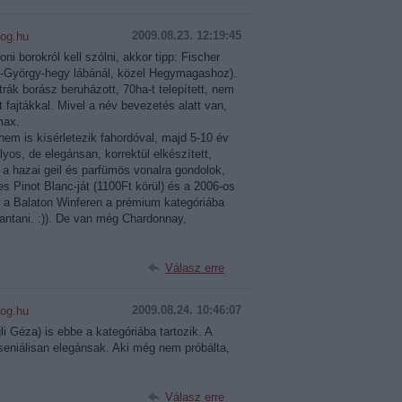
2009.08.23. 12:19:45
log.hu
oni borokról kell szólni, akkor tipp: Fischer
zt-György-hegy lábánál, közel Hegymagashoz).
ák borász beruházott, 70ha-t telepített, nem
t fajtákkal. Mivel a név bevezetés alatt van,
max.
 nem is kísérletezik fahordóval, majd 5-10 év
yos, de elegánsan, korrektül elkészített,
 a hazai geil és parfümös vonalra gondolok,
 Pinot Blanc-ját (1100Ft körül) és a 2006-os
t a Balaton Winferen a prémium kategóriába
bantani. :)). De van még Chardonnay,
Válasz erre
2009.08.24. 10:46:07
log.hu
li Géza) is ebbe a kategóriába tartozik. A
zseniálisan elegánsak. Aki még nem próbálta,
Válasz erre