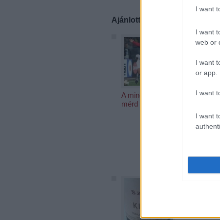
I want 
Ajánlott bejegyzések:
I want t
web or d
I want t
or app.
I want t
A mindenséggel
Decant
mérd magad
Wine A
2012
I want t
authenti