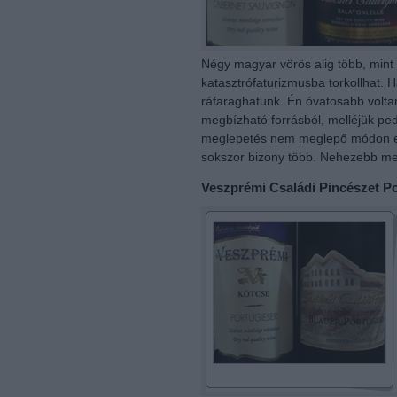
Négy magyar vörös alig több, mint 
katasztrófaturizmusba torkollhat. 
ráfaraghatunk. Én óvatosabb volta
megbízható forrásból, melléjük ped
meglepetés nem meglepő módon elm
sokszor bizony több. Nehezebb mel
Veszprémi Családi Pincészet Po