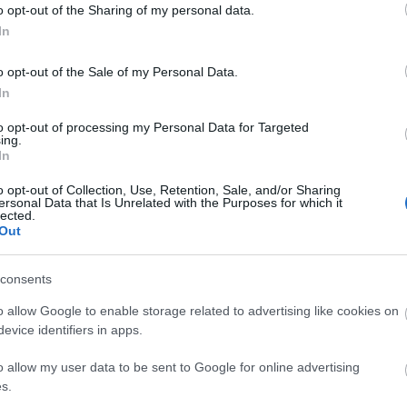
 erős
4 pont
ez most.
A Kézműves Borok
o opt-out of the Sharing of my personal data.
In
abernet Sauvignon 2006
o opt-out of the Sale of my Personal Data.
Kollég
pincészetének bora, tehát nem szabadna
In
bb lennék egy
szentandival
. Közepesen
Albert 
 kapucsínó. Ezt bármikor stabilan hozza –
to opt-out of processing my Personal Data for Targeted
ing.
Alkonyi
ellőzés ugyanis kifejezetten rosszat tesz
In
éklákkal táplált lovak zsúfolt istállóját
Bordokt
pedig szigorúan tartózkodom mindennemű
Bortévé
o opt-out of Collection, Use, Retention, Sale, and/or Sharing
vékony, izgalommentes, meggyes, közepétől
ersonal Data that Is Unrelated with the Purposes for which it
Borwer
lected.
 Nem egy
bazalt bor
. Mellette a másik
Jamie 
Out
ló, mint egy (nem tudok most erre találóan
Jancis 
ztem, hogy távol tartom magamtól a
Pécsi b
 Corában 1240 Ft.
consents
Robert 
o allow Google to enable storage related to advertising like cookies on
Táncol
Tetszik
0
evice identifiers in apps.
Vinogr
a hiperből
vörös
négypontos
kétpontos
vörös é
o allow my user data to be sent to Google for online advertising
ugieser
garamvári
2007
salánki pince
veszprémi
s.
Barátil