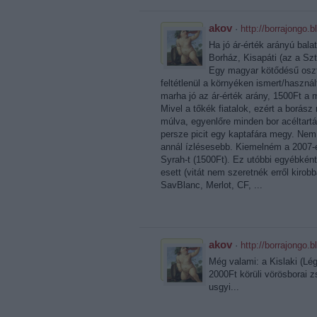
akov
·
http://borrajongo.b
Ha jó ár-érték arányú balat
Borház, Kisapáti (az a S
Egy magyar kötődésű osztr
feltétlenül a környéken ismert/használ
marha jó az ár-érték arány, 1500Ft a 
Mivel a tőkék fiatalok, ezért a borász
múlva, egyenlőre minden bor acéltartál
persze picit egy kaptafára megy. Nem
annál ízlésesebb. Kiemelném a 2007-es
Syrah-t (1500Ft). Ez utóbbi egyébkén
esett (vitát nem szeretnék erről kirob
SavBlanc, Merlot, CF, ...
akov
·
http://borrajongo.b
Még valami: a Kislaki (Lég
2000Ft körüli vörösborai 
usgyi...