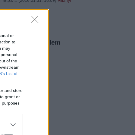
"http://...
(
2016.01.31. 16:09
)
Villányi
20
ista Twitter
sonal or
megjeleníthető elem
ection to
ou may
 personal
ista a Facebookon
out of the
 downstream
B’s List of
er and store
to grant or
ed purposes