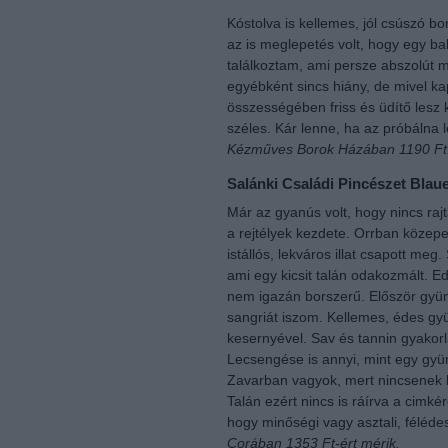
Kóstolva is kellemes, jól csúszó bo
az is meglepetés volt, hogy egy ba
találkoztam, ami persze abszolút
egyébként sincs hiány, de mivel ka
összességében friss és üdítő lesz
széles. Kár lenne, ha az próbálna 
Kézműves Borok Házában 1190 Ft
Salánki Családi Pincészet Blau
Már az gyanús volt, hogy nincs raj
a rejtélyek kezdete. Orrban közepes
istállós, lekváros illat csapott me
ami egy kicsit talán odakozmált. E
nem igazán borszerű. Először gyü
sangriát iszom. Kellemes, édes gy
kesernyével. Sav és tannin gyakorla
Lecsengése is annyi, mint egy gyü
Zavarban vagyok, mert nincsenek b
Talán ezért nincs is ráírva a cimkér
hogy minőségi vagy asztali, féléd
Corában 1353 Ft-ért mérik.