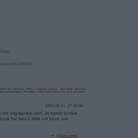
íme:
ckback/id/1324565
artalomnak minősülnek, értük a
szolgáltatás technikai
üzemeltetője semmilyen
 a blog szerkesztőjéhez. Részletek a
Felhasználási feltételekben
és az
adatvédelmi
2009.08.21. 17:34:44
kell nagyágyúkat várni, de korrekt borokat
ücsök ház bora is tőlük volt (most nem
Válasz erre