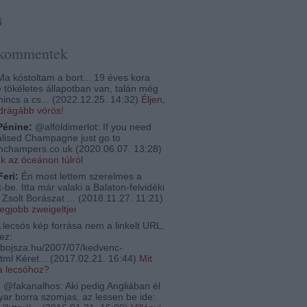
ő
 kommentek
a kóstoltam a bort... 19 éves kora
e tökéletes állapotban van, talán még
nincs a cs...
(
2022.12.25. 14:32
)
Éljen,
egdrágább vörös!
Pénine:
@alföldimerlot: If you need
lised Champagne just go to
thchampers.co.uk
(
2020.06.07. 13:28
)
ek az óceánon túlról
Feri:
Én most lettem szerelmes a
-be. Itta már valaki a Balaton-felvidéki
Zsolt Borászat ...
(
2018.11.27. 11:21
)
legjobb zweigeltjei
 lecsós kép forrása nem a linkelt URL,
ez:
bojsza.hu/2007/07/kedvenc-
tml Kéret...
(
2017.02.21. 16:44
)
Mit
a lecsóhoz?
:
@fakanalhos: Aki pedig Angliában él
ar borra szomjas, az lessen be ide: