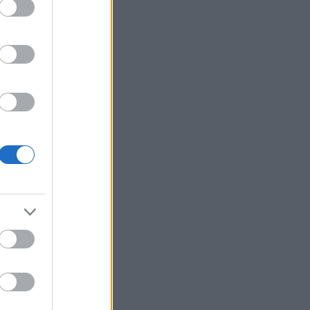
ák
gazda
 Tokaja
or
k
Goode
Robinson
orozó
Parker
óMedve
aphy
s fehér
ag