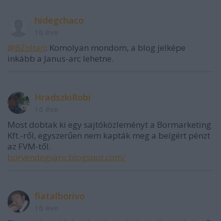
hidegchaco
16 éve
@BZoltan
: Komolyan mondom, a blog jelképe
inkább a Janus-arc lehetne.
HradszkiRobi
16 éve
Most dobtak ki egy sajtóközleményt a Bormarketing
Kft.-ről, egyszerűen nem kapták meg a beígért pénzt
az FVM-től.
borvendegvaro.blogspot.com/
fiatalborivo
16 éve