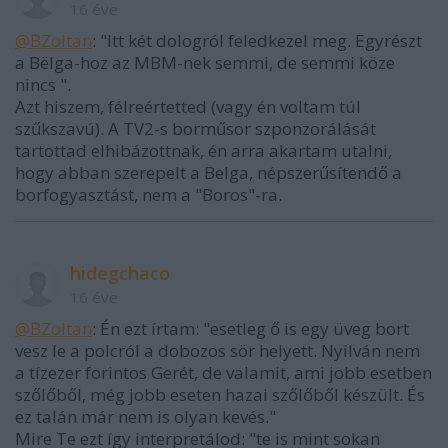
16 éve
@BZoltan
: "Itt két dologról feledkezel meg. Egyrészt
a Bëlga-hoz az MBM-nek semmi, de semmi köze
nincs ".
Azt hiszem, félreértetted (vagy én voltam túl
szűkszavú). A TV2-s borműsor szponzorálását
tartottad elhibázottnak, én arra akartam utalni,
hogy abban szerepelt a Belga, népszerűsítendő a
borfogyasztást, nem a "Boros"-ra.
hidegchaco
16 éve
@BZoltan
: Én ezt írtam: "esetleg ő is egy üveg bort
vesz le a polcról a dobozos sör helyett. Nyilván nem
a tízezer forintos Gerét, de valamit, ami jobb esetben
szőlőből, még jobb eseten hazai szőlőből készült. És
ez talán már nem is olyan kevés."
Mire Te ezt így interpretálod: "te is mint sokan