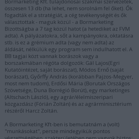
Bormarketing Kft. tulajdonosai szakmai szervezetek,
összesen 13 db (ha lehet, nem sorolnám fel őket). Ők
fogadták el a stratégiát, a cég tevékenységét és ők
választottak - maguk közül - a Bormarketing
Bizottságba a 7 tag közül hatot (a hetediket az FVM
adta). A pályázatokra, sőt a kampányokra, oktatásra
stb. is ez a grémium adta (vagy nem adta) az
áldását, nélkülük egy program sem indulhatott el. A
BB tagjai közt vannak borászok vagy a
borszakmában régóta dolgozók: Gál Lajos(Egri
Kutatóintézet, saját borászat), Módos Ernő (saját
borászat), Győrffy András (korábban Pajzos-Megyer,
most nem tudom), Erdősi Mária (Borutak Országos
Szövetsége, Duna Borrégió Borút), egy marketinges
(Altschach László), egy agrár/élelmiszeripari
közgazdász (Fórián Zoltán) és az agrárminisztérium
részéről Harcz Zoltán.
A Bormarketing Kft-ben is bemutatnám a (volt)
"munkásokat", persze mindegyikük pontos
végzettségében, szakterületében nem vagyok biztos: