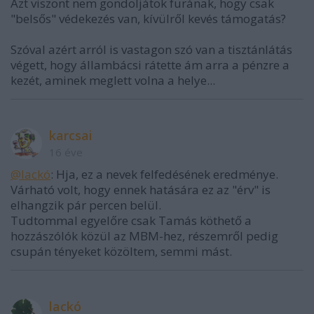
Azt viszont nem gondoljátok furának, hogy csak
"belsős" védekezés van, kívülről kevés támogatás?
Szóval azért arról is vastagon szó van a tisztánlátás
végett, hogy állambácsi rátette ám arra a pénzre a
kezét, aminek meglett volna a helye...
karcsai
16 éve
@lackó
: Hja, ez a nevek felfedésének eredménye.
Várható volt, hogy ennek hatására ez az "érv" is
elhangzik pár percen belül.
Tudtommal egyelőre csak Tamás köthető a
hozzászólók közül az MBM-hez, részemről pedig
csupán tényeket közöltem, semmi mást.
lackó