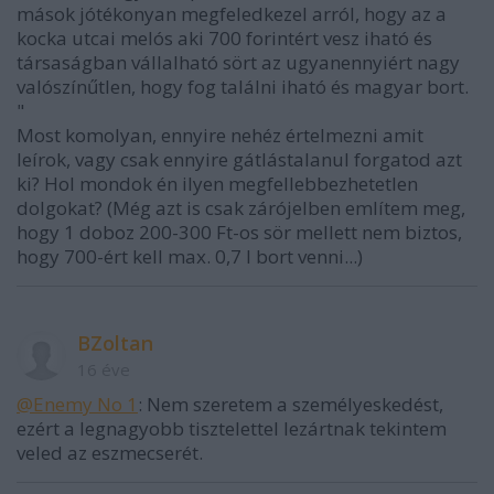
mások jótékonyan megfeledkezel arról, hogy az a
kocka utcai melós aki 700 forintért vesz iható és
társaságban vállalható sört az ugyanennyiért nagy
valószínűtlen, hogy fog találni iható és magyar bort.
"
Most komolyan, ennyire nehéz értelmezni amit
leírok, vagy csak ennyire gátlástalanul forgatod azt
ki? Hol mondok én ilyen megfellebbezhetetlen
dolgokat? (Még azt is csak zárójelben említem meg,
hogy 1 doboz 200-300 Ft-os sör mellett nem biztos,
hogy 700-ért kell max. 0,7 l bort venni...)
BZoltan
16 éve
@Enemy No 1
: Nem szeretem a személyeskedést,
ezért a legnagyobb tisztelettel lezártnak tekintem
veled az eszmecserét.