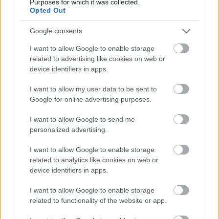
Purposes for which it was collected.
Opted Out
lackó
Google consents
16 éve
I want to allow Google to enable storage
@karcsai
: várj, akkor most nem tudod, mi volt a
related to advertising like cookies on web or
munkatársaid szakterülete? :)
device identifiers in apps.
I want to allow my user data to be sent to
Google for online advertising purposes.
karcsai
16 éve
I want to allow Google to send me
personalized advertising.
@lackó
: már megbocsáss, de az önéletrajzokat nem
jegyeztem meg szó szerint. Elég nagy lelki
I want to allow Google to enable storage
szegénységre vall, hogy ebbe kötsz bele.
related to analytics like cookies on web or
device identifiers in apps.
I want to allow Google to enable storage
shiraz
related to functionality of the website or app.
16 éve