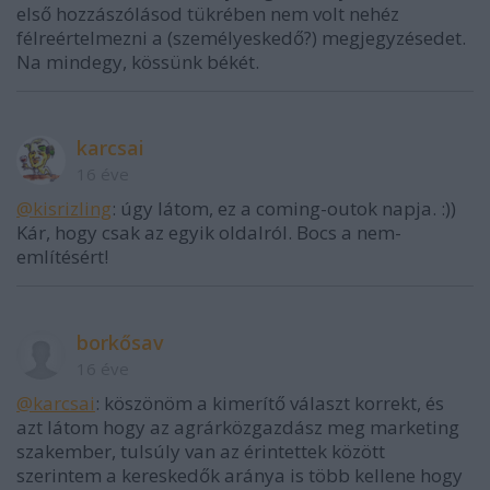
első hozzászólásod tükrében nem volt nehéz
félreértelmezni a (személyeskedő?) megjegyzésedet.
Na mindegy, kössünk békét.
karcsai
16 éve
@kisrizling
: úgy látom, ez a coming-outok napja. :))
Kár, hogy csak az egyik oldalról. Bocs a nem-
említésért!
borkősav
16 éve
@karcsai
: köszönöm a kimerítő választ korrekt, és
azt látom hogy az agrárközgazdász meg marketing
szakember, tulsúly van az érintettek között
szerintem a kereskedők aránya is több kellene hogy