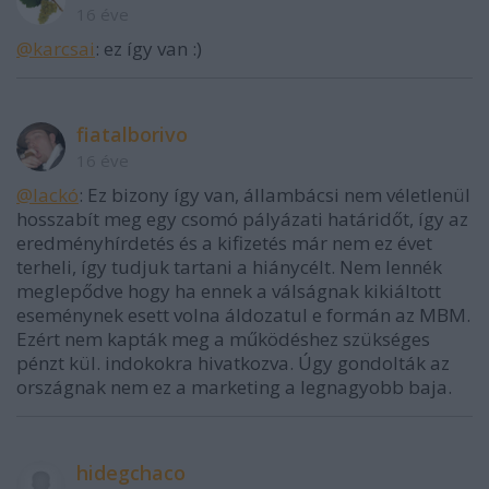
16 éve
@karcsai
: ez így van :)
fiatalborivo
16 éve
@lackó
: Ez bizony így van, állambácsi nem véletlenül
hosszabít meg egy csomó pályázati határidőt, így az
eredményhírdetés és a kifizetés már nem ez évet
terheli, így tudjuk tartani a hiánycélt. Nem lennék
meglepődve hogy ha ennek a válságnak kikiáltott
eseménynek esett volna áldozatul e formán az MBM.
Ezért nem kapták meg a működéshez szükséges
pénzt kül. indokokra hivatkozva. Úgy gondolták az
országnak nem ez a marketing a legnagyobb baja.
hidegchaco