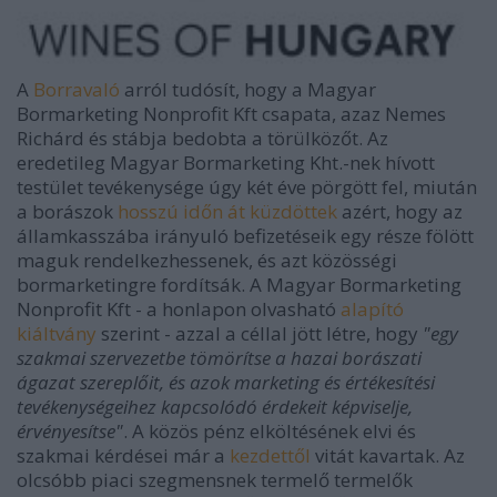
A
Borravaló
arról tudósít, hogy a Magyar
Bormarketing Nonprofit Kft csapata, azaz Nemes
Richárd és stábja bedobta a törülközőt. Az
eredetileg Magyar Bormarketing Kht.-nek hívott
testület tevékenysége úgy két éve pörgött fel, miután
a borászok
hosszú időn át küzdöttek
azért, hogy az
államkasszába irányuló befizetéseik egy része fölött
maguk rendelkezhessenek, és azt közösségi
bormarketingre fordítsák. A Magyar Bormarketing
Nonprofit Kft - a honlapon olvasható
alapító
kiáltvány
szerint - azzal a céllal jött létre, hogy
"egy
szakmai szervezetbe tömörítse a hazai borászati
ágazat szereplőit, és azok marketing és értékesítési
tevékenységeihez kapcsolódó érdekeit képviselje,
érvényesítse"
. A közös pénz elköltésének elvi és
szakmai kérdései már a
kezdettől
vitát kavartak. Az
olcsóbb piaci szegmensnek termelő termelők