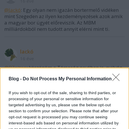
16 éve
@lackó
: Egy olyan nem igazán bortermelő vidéken
mint Szegeden az ilyen kezdeményezések azok amik
a magyar bor ügyét előreviszik. Az MBM
milliárdokból nem tudott annyit elérni mint ti.
lackó
16 éve
@BZoltan
: köszönöm a Társaság nevében is, nyilván
jól esik, ha az ember munkáját dicsérik, és úgy tűnik,
Blog -
Do Not Process My Personal Information
hogy nem hiába dolgozik.
Másrészt: én egy olyan álomvilágban szeretnék élni,
If you wish to opt-out of the sale, sharing to third parties, or
ahol az állambácsi nem nyúlja le az ígéret és
processing of your personal or sensitive information for
megegyezés szerint odatett pénzt. Egy olyan világot
targeted advertising by us, please use the below opt-out
section to confirm your selection. Please note that after your
képzelek, ahol nem érdekkapcsolatok mentén
opt-out request is processed you may continue seeing
működnek a dolgok, egy olyan országot szeretnék,
interest-based ads based on personal information utilized by
ahol sok labor megfér egymás mellett és nem
us or personal information disclosed to third parties prior to