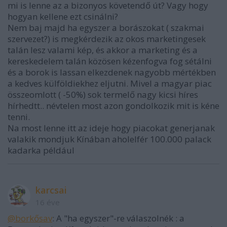
mi is lenne az a bizonyos követendő út? Vagy hogy
hogyan kellene ezt csinálni?
Nem baj majd ha egyszer a borászokat ( szakmai
szervezet?) is megkérdezik az okos marketingesek
talán lesz valami kép, és akkor a marketing és a
kereskedelem talán közösen kézenfogva fog sétálni
és a borok is lassan elkezdenek nagyobb mértékben
a kedves külföldiekhez eljutni. Mivel a magyar piac
összeomlott ( -50%) sok termelő nagy kicsi híres
hírhedtt.. névtelen most azon gondolkozik mit is kéne
tenni.
Na most lenne itt az ideje hogy piacokat generjanak
valakik mondjuk Kínában aholelfér 100.000 palack
kadarka például
karcsai
16 éve
@borkősav
: A "ha egyszer"-re válaszolnék : a