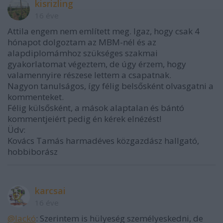
kisrizling
16 éve
Attila engem nem említett meg. Igaz, hogy csak 4
hónapot dolgoztam az MBM-nél és az
alapdiplomámhoz szükséges szakmai
gyakorlatomat végeztem, de úgy érzem, hogy
valamennyire részese lettem a csapatnak.
Nagyon tanulságos, így félig belsősként olvasgatni a
kommenteket.
Félig külsősként, a mások alaptalan és bántó
kommentjeiért pedig én kérek elnézést!
Üdv:
Kovács Tamás harmadéves közgazdász hallgató,
hobbiborász
karcsai
16 éve
@lackó
: Szerintem is hülyeség személyeskedni, de