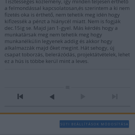
Tisztességes közlemény, így minden teljesen érthető
a felmondással kapcsolatosan,és szerintem a ki nem
fizetés oka is érthető, nem tehetik meg idén hogy
kifizessék a pénzt a hiánycél miatt. Nem is fogják
dec.15ig se. Majd jan 1-gyel. Más kérdés hogy a
munkatársak meg nem tehetik meg hogy
munkanélkülin legyenek addig és akkor hogy
alkalmazzák majd őket megint. Hát sehogy, új
csapat toborzás, belerázódás, projektátvételek, lehet
ez a hús is többe kerül mint a leves.
SÜTI BEÁLLÍTÁSOK MÓDOSÍTÁSA