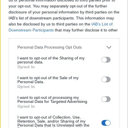
mószerol be senkit bosszúból, vagy elrettentésből.
your opt-out. You may separately opt-out of the further
disclosure of your personal information by third parties on the
IAB’s list of downstream participants. This information may
shiraz
also be disclosed by us to third parties on the
IAB’s List of
Downstream Participants
that may further disclose it to other
16 éve
third parties.
szokás szerint a többség név nélkül okos és bátor.
szép új világ.
Please note that this website/app uses one or more Google
Personal Data Processing Opt Outs
bezzeg a történet szereplőit mind-mind nevesítjük.
services and may gather and store information including but
not limited to your visit or usage behaviour. You may click to
I want to opt-out of the Sharing of my
ez így kerek.
personal data.
grant or deny consent to Google and its third-party tags to
üdv
Opted In
use your data for below specified purposes in below Google
Kató András
consent section.
I want to opt-out of the Sale of my
Personal Data.
Opted In
karcsai
I want to opt-out of processing my
16 éve
Personal Data for Targeted Advertising.
Opted In
Talán érintettként megtehetem.
Üdv
I want to opt-out of Collection, Use,
Retention, Sale, and/or Sharing of my
Geönczeöl Attila
Personal Data that Is Unrelated with the