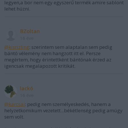
legyen,a bor nem egy egyszerű termék amire sablont
lehet húzni.
BZoltan
16 éve
@kisrizling
: szerintem sem alaptalan sem pedig
bántó vélemény nem hangzott itt el. Persze
megértem, hogy érintettként bántónak érzed az
igencsak megalapozott kritikát.
lackó
16 éve
@karcsai
: pedig nem személyeskedés, hanem a
helyzetkomikum vezetett...békétlenség pedig amúgy
sem volt.