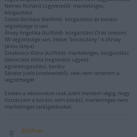
Nemes Richárd (ügyvezető)- marketinges,
közgazdász
Szabó Borbála (belföld)- közgazdász és borász
végzettsége is van
Árvay Angelika (külföld)- közgazdász (?) és londoni
IW végzettsége van, illetve "borászlány" is (Árvay
János lánya)
Sztakovics Klára (külföld)- marketinges, közgazdász
Geönczeöl Attila (regionális ügyek)-
agrárközgazdász, borász
Sándor Judit (irodavezető)- neki nem ismerem a
végzettségét
Ezeken a névsorokon csak azért mentem végig, hogy
tisztázzam a borász-nem borász, marketinges-nem
marketinges találgatásokat.
BZoltan