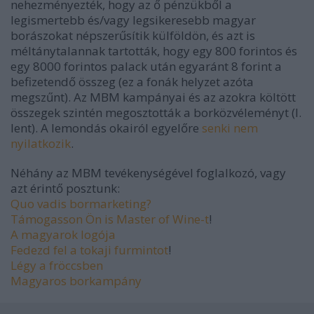
nehezményezték, hogy az ő pénzükből a
legismertebb és/vagy legsikeresebb magyar
borászokat népszerűsítik külföldön, és azt is
méltánytalannak tartották, hogy egy 800 forintos és
egy 8000 forintos palack után egyaránt 8 forint a
befizetendő összeg (ez a fonák helyzet azóta
megszűnt). Az MBM kampányai és az azokra költött
összegek szintén megosztották a borközvéleményt (l.
lent). A lemondás okairól egyelőre
senki nem
nyilatkozik
.
Néhány az MBM tevékenységével foglalkozó, vagy
azt érintő posztunk:
Quo vadis bormarketing?
Támogasson Ön is Master of Wine-t
!
A magyarok logója
Fedezd fel a tokaji furmintot
!
Légy a fröccsben
Magyaros borkampány