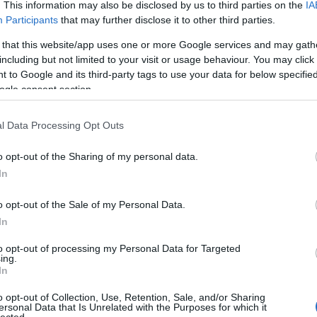
. This information may also be disclosed by us to third parties on the
IA
Participants
that may further disclose it to other third parties.
 that this website/app uses one or more Google services and may gath
including but not limited to your visit or usage behaviour. You may click 
Kollég
 to Google and its third-party tags to use your data for below specifi
ogle consent section.
Albert 
Alkonyi
l Data Processing Opt Outs
Bordokt
enséggel
Rövidzárlat
Bortévé
magad
o opt-out of the Sharing of my personal data.
Borwer
In
Jamie 
Jancis 
o opt-out of the Sale of my Personal Data.
Pécsi b
In
Robert 
Decanter World
Táncol
to opt-out of processing my Personal Data for Targeted
Wine Awards
ing.
Vinogr
2012
In
vörös é
o opt-out of Collection, Use, Retention, Sale, and/or Sharing
ersonal Data that Is Unrelated with the Purposes for which it
Barátil
lected.