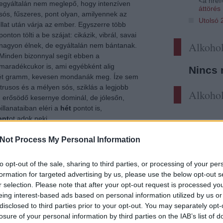
<a href=
egyáltalán nem meglepő, hogy intenzíven
áttörés
sós, fűszeres, pont olyan, amilyennek az
Utolsó 
illat után várja az ember. Egyszerre több
ponton tölti a be szájat: cikázik, vibrál, savai
Alkohol
nagyon élnek, de egyáltalán nem bántanak.
Minden bizonnyal segít ebben a
maradékcukor is, ami egyébként alig
Nincs 
hét gramm, kevesen mondanák meg. Íze sem
citrusos és a mélyen sós, sziklás a legjobb
Alkohol
n erősödő kesernye dominál, de jólesőn,
illanataiban eléri a
hét
pontot is,
ont
ot adok neki.
veszter is nekem jutott, hadd kérdezzem
Not Process My Personal Information
nni Karácsony után és mit tervez borilag az
to opt-out of the sale, sharing to third parties, or processing of your per
formation for targeted advertising by us, please use the below opt-out s
Tetszik
0
r selection. Please note that after your opt-out request is processed y
eing interest-based ads based on personal information utilized by us or
ehér
hatpontos
ötpontos
hétpontos
rajnai rizling
disclosed to third parties prior to your opt-out. You may separately opt-
si
losure of your personal information by third parties on the IAB’s list of