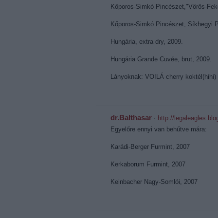
Kőporos-Simkó Pincészet,"Vörös-Feke
Kőporos-Simkó Pincészet, Síkhegyi Pi
Hungária, extra dry, 2009.
Hungária Grande Cuvée, brut, 2009.
Lányoknak: VOILÁ cherry koktél(hihi)
dr.Balthasar
·
http://legaleagles.blo
Egyelőre ennyi van behűtve mára:
Karádi-Berger Furmint, 2007
Kerkaborum Furmint, 2007
Keinbacher Nagy-Somlói, 2007