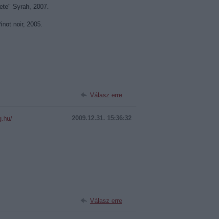
te" Syrah, 2007.
not noir, 2005.
Válasz erre
2009.12.31. 15:36:32
g.hu/
Válasz erre