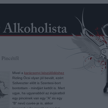
 Pincétől
Mivel a
karácsonyi készülődéshez
Rizling Öcsi olyan jól bevált, ezért
Szilveszter előtt is Szentesi-bort
bontottam - mindjárt kettőt is. Mert
ugye, ha ugyanabból az évjáratból
egy pincének van egy "A" és egy
"B" nevű cuvée-je is, akkor