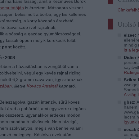
túl markáns fásság, amit a Kézműves Borok
bemutatóján
is éreztem. Másnapra viszont
Címkefelh
szépen belesimult a borba, egy kis kellemes
krémesség, a korty közepén érezhető
Utolsó
e. Savai szép ívet rajzolnak,
ik a sósság a gazdag gyümölcsösséggel.
elzee:
M
ellenér
hogy lássuk éppen melyik kerekedik felül.
mindig 
t pont
között.
itt a l
Didier 
ée 2008
persona
 Ebben a házasításban is zengőből van a
sayitwi
Rizling
ldveltelini, végül egy kevés rajnai rizling
melett 6,2 gramm sava van, így száraznak
Szikra 
zweigelt
zában
, illetve
Kovács Antalnál
kapható,
Somodi 
A világ 
gbsz:
A
Beleszagolva igazán intenzív, sűrű köves
hanem 
illat árad a pohárból, ami egyszerre elegáns
www.ga
és összetett, ugyanakkor érdekes módon
lecsm.h
nem mondható hűvösnek. Nem hízelgő,
igyunk 
nem szokványos, mégis van benne valami
ecsabi
és magy
vonzó melegség. Kóstolva ezek után