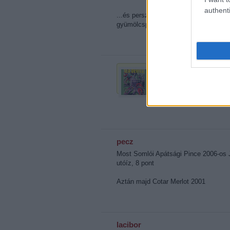
authenti
...és persze némi töményet, a szilves
gyümölcspálinka dukál!
Octopus
Bírt :)
Ma pezsgő, Francois nyers
pecz
Most Somlói Apátsági Pince 2006-os J
utóíz, 8 pont
Aztán majd Cotar Merlot 2001
lacibor