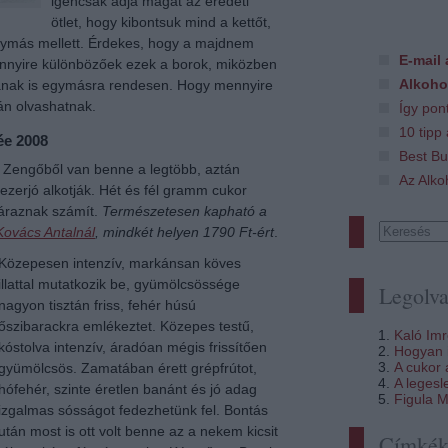
igencsak adja magát az eredeti
ötlet, hogy kibontsuk mind a kettőt,
gymás mellett. Érdekes, hogy a majdnem
E-mail 
ennyire különbözőek ezek a borok, miközben
Alkoho
tanak is egymásra rendesen. Hogy mennyire
án olvashatnak.
Így pon
10 tipp
ée 2008
Best Bu
. Zengőből van benne a legtöbb, aztán
Az Alko
és ezerjó alkotják. Hét és fél gramm cukor
záraznak számít.
Természetesen kapható a
Kovács Antalnál
, mindkét helyen 1790 Ft-ért
.
Közepesen intenzív, markánsan köves
illattal mutatkozik be, gyümölcsössége
Legolva
nagyon tisztán friss, fehér húsú
őszibarackra emlékeztet. Közepes testű,
Kaló Im
kóstolva intenzív, áradóan mégis frissítően
Hogyan i
A cukor
gyümölcsös. Zamatában érett grépfrútot,
A legesl
hófehér, szinte éretlen banánt és jó adag
Figula M
izgalmas sósságot fedezhetünk fel. Bontás
után most is ott volt benne az a nekem kicsit
Címké