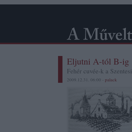
Eljutni A-tól B-ig
Fehér cuvée-k a Szentesi
2009.12.31. 06:00 -
palack