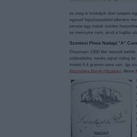
és meg is kóstoljuk őket szépen e
egyező fajtaösszetétel ellenére m
persze egy másik szinten hasonlí
és mennyire nem, arról a hajtás ut
Szentesi Pince Nadapi "A" Cuv
Összesen 1000 liter készült belőle
zöldveltelini, kevés rajnai rizling 
melett 6,4 gramm sava van, így s
Kézműves Borok Házában
, illetve