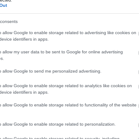
Out
A bűvös
Borkoll
consents
Bortárs
o allow Google to enable storage related to advertising like cookies on
Food Po
evice identifiers in apps.
Heiman
Kézműv
o allow my user data to be sent to Google for online advertising
íme:
Kistücs
s.
Mangali
Radovi
ckback/id/1634002
to allow Google to send me personalized advertising.
Rambo,
Szindb
o allow Google to enable storage related to analytics like cookies on
evice identifiers in apps.
artalomnak minősülnek, értük a
szolgáltatás technikai
üzemeltetője semmilyen
 a blog szerkesztőjéhez. Részletek a
Felhasználási feltételekben
és az
adatvédelmi
IndaPa
o allow Google to enable storage related to functionality of the website
2009.12.31. 09:11:54
p://szomjasgodeny.hu/
)
o allow Google to enable storage related to personalization.
 induláskor dől majd el a kamra polca előtt,
.
o allow Google to enable storage related to security, including