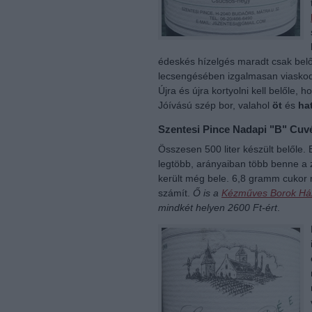
édeskés hízelgés maradt csak belől
lecsengésében izgalmasan viaskod
Újra és újra kortyolni kell belőle, 
Jóívású szép bor, valahol
öt
és
ha
Szentesi Pince Nadapi "B" Cuv
Összesen 500 liter készült belőle.
legtöbb, arányaiban több benne a zö
került még bele. 6,8 gramm cukor 
számít.
Ő is a
Kézműves Borok Há
mindkét helyen 2600 Ft-ért
.