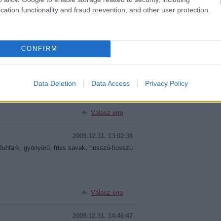
cation functionality and fraud prevention, and other user protection.
zterhez és az aktuális társasághoz valami jó
Válasz erre
CONFIRM
2009.12.31. 09:33:21
Data Deletion
Data Access
Privacy Policy
 2005, a többi még alakulóban...
Válasz erre
2009.12.31. 13:02:38
uhfark, gyönyörű, friss savak, hosszú-hosszú
Válasz erre
2009.12.31. 14:46:47