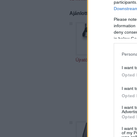
participants
Downstream 
Ajánlott bejegyzések:
Please note
information 
deny consent
in below Go
Persona
Újratöltve
A mind
mérd 
I want t
Opted 
I want t
Opted 
I want 
Advertis
Opted 
I want t
of my P
was col