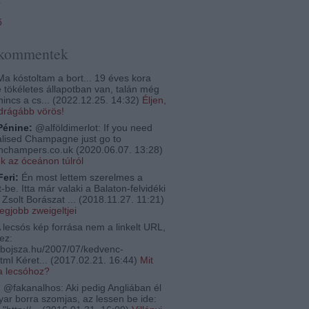
ő
 kommentek
a kóstoltam a bort... 19 éves kora
e tökéletes állapotban van, talán még
nincs a cs...
(
2022.12.25. 14:32
)
Éljen,
egdrágább vörös!
Pénine:
@alföldimerlot: If you need
lised Champagne just go to
thchampers.co.uk
(
2020.06.07. 13:28
)
ek az óceánon túlról
Feri:
Én most lettem szerelmes a
-be. Itta már valaki a Balaton-felvidéki
Zsolt Borászat ...
(
2018.11.27. 11:21
)
legjobb zweigeltjei
 lecsós kép forrása nem a linkelt URL,
ez:
bojsza.hu/2007/07/kedvenc-
tml Kéret...
(
2017.02.21. 16:44
)
Mit
a lecsóhoz?
:
@fakanalhos: Aki pedig Angliában él
ar borra szomjas, az lessen be ide: