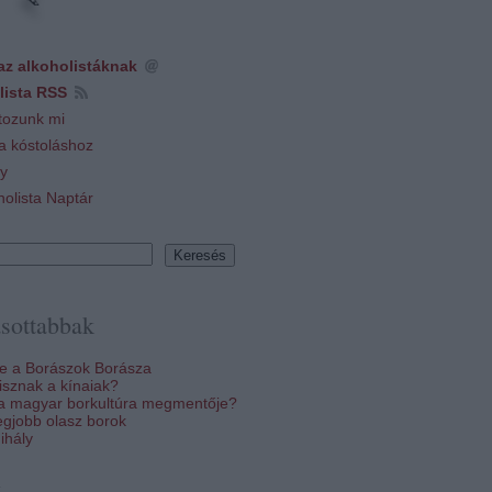
az alkoholistáknak
lista RSS
tozunk mi
 a kóstoláshoz
y
holista Naptár
sottabbak
re a Borászok Borásza
sznak a kínaiak?
 a magyar borkultúra megmentője?
egjobb olasz borok
ihály
k