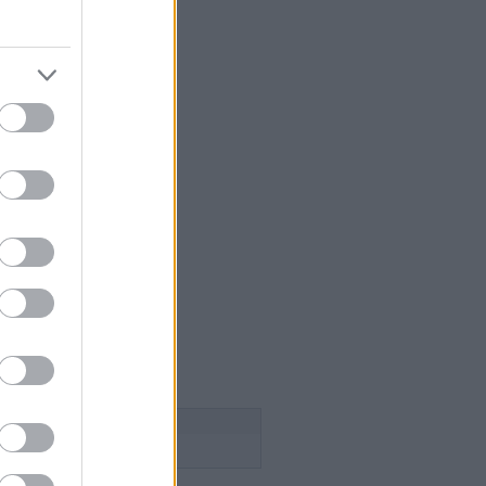
 szakács
égium
aság
lice
n Pince
esborok
ök
ca tanya
n
 a szőlősgazda
ádék
ss
Follow this blog