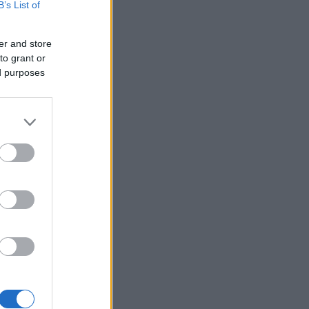
B’s List of
er and store
to grant or
ák
ed purposes
gazda
 Tokaja
or
k
Goode
Robinson
orozó
Parker
óMedve
aphy
s fehér
ag