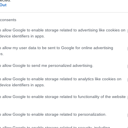
 és a
Decanter World
Out
s
Wine Awards
A bűvös
lizmus
2012
Borkoll
consents
Bortárs
o allow Google to enable storage related to advertising like cookies on
Food Po
evice identifiers in apps.
Heiman
Kézműv
o allow my user data to be sent to Google for online advertising
Kistücs
s.
 Reloaded
Mangali
Radovi
to allow Google to send me personalized advertising.
Rambo,
Szindb
o allow Google to enable storage related to analytics like cookies on
íme:
evice identifiers in apps.
IndaPa
ckback/id/1971603
o allow Google to enable storage related to functionality of the website
o allow Google to enable storage related to personalization.
artalomnak minősülnek, értük a
szolgáltatás technikai
üzemeltetője semmilyen
 a blog szerkesztőjéhez. Részletek a
Felhasználási feltételekben
és az
adatvédelmi
o allow Google to enable storage related to security, including