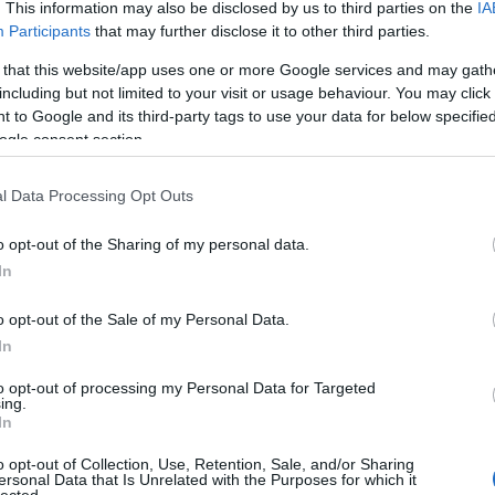
. This information may also be disclosed by us to third parties on the
IA
szellőzéssel nyílik és gazdagodik. Egy kis
Participants
that may further disclose it to other third parties.
gyógynövény, öreg meggylekvár,
összerendeződött, gazdag és vonzó.
 that this website/app uses one or more Google services and may gath
ggyes íz, élénkebb acidok és picit reszelős
including but not limited to your visit or usage behaviour. You may click 
Kollég
sra érett, de még évekig a platón lesz.
7
 to Google and its third-party tags to use your data for below specifi
ogle consent section.
Albert 
Alkonyi
Tetszik
0
l Data Processing Opt Outs
Bordokt
Bortévé
spanyol
tempranillo
chateauneuf du pape
syrah
o opt-out of the Sharing of my personal data.
Borwer
dol
carignan
graciano
ramon bilbao
clos de la
In
Jamie 
Jancis 
o opt-out of the Sale of my Personal Data.
Pécsi b
In
Robert 
Táncol
to opt-out of processing my Personal Data for Targeted
ing.
Vinogr
In
vörös é
o opt-out of Collection, Use, Retention, Sale, and/or Sharing
ersonal Data that Is Unrelated with the Purposes for which it
Barátil
lected.