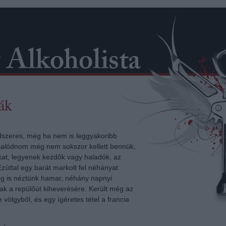
ák
dszeres, még ha nem is leggyakoribb
Csalódnom még nem sokszor kellett bennük,
at, legyenek kezdők vagy haladók, az
 Ezúttal egy barát markolt fel néhányat
meg is néztünk hamar, néhány napnyi
ak a repülőút kiheverésére. Került még az
völgyből, és egy ígéretes tétel a francia