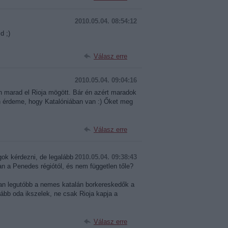
2010.05.04. 08:54:12
d ;)
Válasz erre
2010.05.04. 09:04:16
 marad el Rioja mögött. Bár én azért maradok
en érdeme, hogy Katalóniában van :) Őket meg
Válasz erre
gok kérdezni, de legalább
2010.05.04. 09:38:43
van a Penedes régiótól, és nem független tőle?
n legutóbb a nemes katalán borkereskedők a
kább oda ikszelek, ne csak Rioja kapja a
Válasz erre