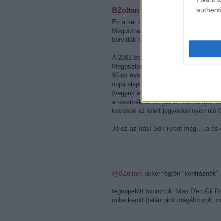
authenti
BZoltan
·
http://www.juhfark.hu
Ez a két riojai bor az ékes példája 
Megbízható minőség, izgalmas és jó b
borvidék tudja ezt.
A 2001-es és a 2004-es évjáratok így 
Megoszlanak a vélemények, de szeri
95-ös éveket. Kár, hogy kimaradt a sor
riojai alapborok azok amik helyretesz
(vegyük észre, hogy minőségi vörösbo
a reserváknál és grand reserváknál i
kevésbé az érlelt jegyekkel nyomuló C
Jó ez az írás! Sok ilyent még... ja és é
@BZoltan
: akkor rögtön "kontráznék". 
tegnapelőtt bontottuk: Mas D'en Gil 
mibe került (talán picit drágább volt, m