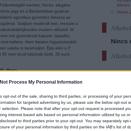
<a href=
áttörés
Túlérettségtől mentes, hűvös, elegáns
bőrös jegy és a Bandolokban gyakran
Utolsó 
feltűnő egzotikus gyümölcs fokozza az
izgalmat. Szájban moderált test, messze a
Alkohol
túlextrahált/újhordós modern stílustól. Itt
nem sok gyümölcsöt kapunk, tapadós,
Nincs 
, mint kellene. Nem fiatalon fogyasztandók
ser valaha is besimuljon. Épp eléri a
7
Alkohol
t 95 nem kicsit túlzónak tűnik. 26 euró,
1, Rioja
Összetétel mint a Reserva esetében,
Not Process My Personal Information
viszont közel 6 évet tölt el a pincénél eladás
előtt, ebből 30 hónapot hordóban és 36-ot
to opt-out of the sale, sharing to third parties, or processing of your per
palackban - aligha a gyors haszonra
formation for targeted advertising by us, please use the below opt-out s
hajtanak. Remek évjárat csúcson levő bora,
r selection. Please note that after your opt-out request is processed y
kilenc éves kora ellenére még mindig rubin
eing interest-based ads based on personal information utilized by us or
színben játszik, illata rendkívül intenzív,
disclosed to third parties prior to your opt-out. You may separately opt-
megérett, erősen animálisan indul, majd az
losure of your personal information by third parties on the IAB’s list of
állatok hátrébb vonulnak, ahogy a