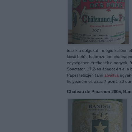
teszik a dolgukat - mégis kellően é
kicsit befűt, határozottan chatea
egységesen értékelték a nagyok, 91
Spectator, 17,2-es átlagot ért el 
Pape) tetszjén (ami
átváltva
ugyano
helyezném el: azaz
7 pont
. 20 eu
Chateau de Pibarnon 2005, Ban