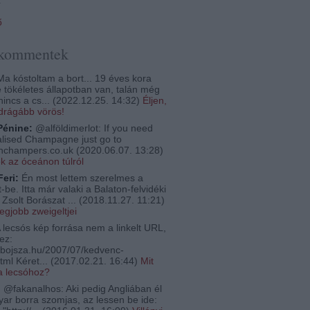
ő
 kommentek
a kóstoltam a bort... 19 éves kora
e tökéletes állapotban van, talán még
nincs a cs...
(
2022.12.25. 14:32
)
Éljen,
egdrágább vörös!
Pénine:
@alföldimerlot: If you need
lised Champagne just go to
thchampers.co.uk
(
2020.06.07. 13:28
)
ek az óceánon túlról
Feri:
Én most lettem szerelmes a
-be. Itta már valaki a Balaton-felvidéki
Zsolt Borászat ...
(
2018.11.27. 11:21
)
legjobb zweigeltjei
 lecsós kép forrása nem a linkelt URL,
ez:
bojsza.hu/2007/07/kedvenc-
tml Kéret...
(
2017.02.21. 16:44
)
Mit
a lecsóhoz?
:
@fakanalhos: Aki pedig Angliában él
ar borra szomjas, az lessen be ide: