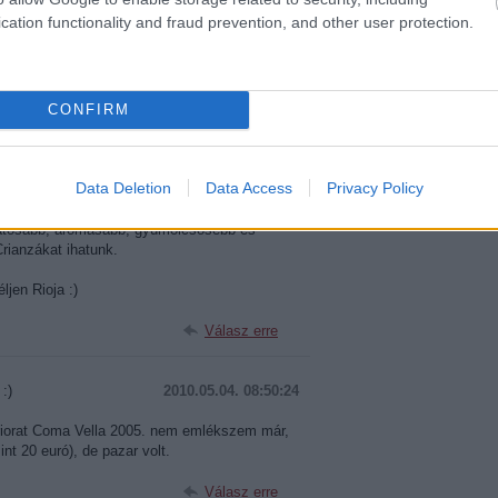
cation functionality and fraud prevention, and other user protection.
2010.05.04. 07:07:18
annak amit sokan már évek óta mondunk.
or elképesztően jó áron. Kevés agyonsztárolt
CONFIRM
sorrendben az évtized két legerősebbje.
ntem a 2001-es messze hozza a legendás 94-
ból a pince Crianzája, pedig rendszerint a
Data Deletion
Data Access
Privacy Policy
ik az értékrendet. A 7-10 eurós kategórában
rról beszélünk 1800-2600 forint kategóriában)
llatosabb, aromásabb, gyümölcsösebb és
rianzákat ihatunk.
ljen Rioja :)
Válasz erre
:)
2010.05.04. 08:50:24
Priorat Coma Vella 2005. nem emlékszem már,
int 20 euró), de pazar volt.
Válasz erre