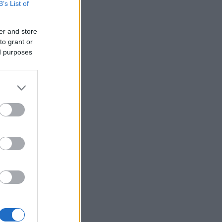
B’s List of
er and store
to grant or
ák
ed purposes
gazda
 Tokaja
or
k
Goode
Robinson
orozó
Parker
óMedve
aphy
s fehér
ag