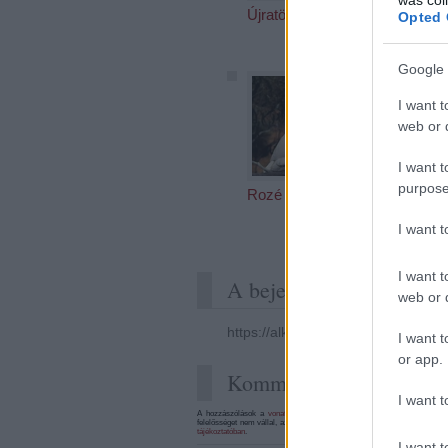
Újratöltve
Szepsy
Opted 
radikáli
raciona
Google 
I want t
web or d
I want t
purpose
Rozé update
Villány
I want 
I want t
A bejegyzés trackback c
web or d
https://alkoholista.blog.hu/api/tra
I want t
or app.
Kommentek:
I want t
A hozzászólások a
vonatkozó jogszabályok
értelmében felhasználói t
felelősséget nem vállal, azokat nem ellenőrzi. Kifogás esetén forduljon
tájékoztatóban
.
I want t