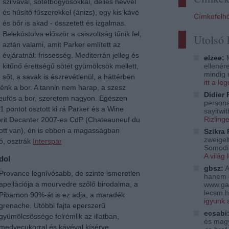
szilvával, sötétbogyósokkal, délies hévvel
és hűsítő fűszerekkel (ánizs), egy kis kávé
Címkefelh
és bőr is akad - összetett és izgalmas.
Belekóstolva először a csiszoltság tűnik fel,
Utolsó
aztán valami, amit Parker említett az
évjáratnál: frissesség. Mediterrán jelleg és
elzee:
M
ellenér
kitűnő érettségű sötét gyümölcsök mellett,
mindig 
sőt, a savak is észrevétlenül, a háttérben
itt a l
lénk a bor. A tannin nem harap, a szesz
Didier 
uneufös a bor, szeretem nagyon. Egészen
persona
 pontot osztott ki rá Parker és a Wine
sayitwi
Rizling
a brit Decanter 2007-es CdP (Chateauneuf du
tt van), én is ebben a magasságban
Szikra 
zweigelt
ró, osztrák
Interspar
Somodi 
A világ 
dol
gbsz:
A
Provance legnívósabb, de szinte ismeretlen
hanem 
apellációja a mourvedre szőlő birodalma, a
www.ga
lecsm.h
Pibarnon 90%-át is ez adja, a maradék
igyunk 
grenache. Utóbbi fajta eperszerű
ecsabi
gyümölcsössége felrémlik az illatban,
és magy
medvecukorral és kávéval kísérve.