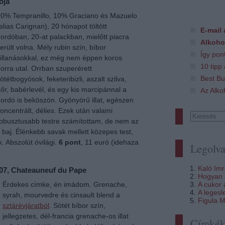
oja
0% Tempranillo, 10% Graciano és Mazuelo
alias Carignan), 20 hónapot töltött
E-mail 
ordóban, 20-at palackban, mielőtt piacra
Alkoho
erült volna. Mély rubin szín, bíbor
Így pon
illanásokkal, ez még nem éppen koros
10 tipp
orra utal. Orrban szuperérett
Best Bu
ötétbogyósok, feketeribizli, aszalt szilva,
őr, babérlevél, és egy kis marcipánnal a
Az Alko
ordó is beköszön. Gyönyörű illat, egészen
oncentrált, délies. Ezek után valami
obusztusabb testre számítottam, de nem az
n baj. Élénkebb savak mellett közepes test,
k. Abszolút óvilági.
6 pont
, 11 euró (idehaza
Legolva
Kaló Im
007, Chateauneuf du Pape
Hogyan i
A cukor
Érdekes címke, én imádom. Grenache,
A legesl
syrah, mourvedre és cinsault blend a
Figula M
sztárévjáratból
. Sötét bíbor szín,
jellegzetes, dél-francia grenache-os illat
Címké