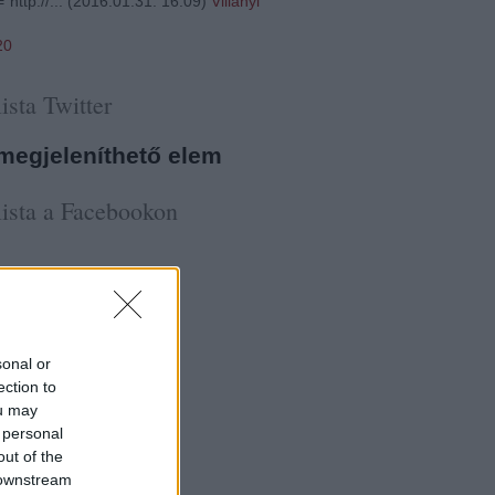
"http://...
(
2016.01.31. 16:09
)
Villányi
20
ista Twitter
megjeleníthető elem
ista a Facebookon
sonal or
ection to
ou may
 personal
out of the
 downstream