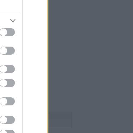
 szakács
égium
aság
lice
n Pince
esborok
ök
ca tanya
n
 a szőlősgazda
ádék
ss
Follow this blog