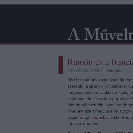
Ramón és a franci
2010.05.04. 06:00 -
Octopus
Kis társaságunk kóstolásainak ren
szereplői a spanyol vörösborok. 
megosztani sem szokták a kóstolók
általános tetszés szinte garantált.
Madridból hazafelé jövet, kettőt 
pihenést azért hagyva a palackokn
asztalra egy
pápai
bor a Dél-Rhone 
mediterránumból.