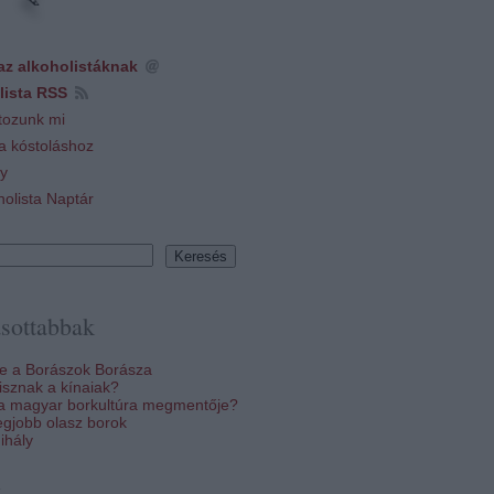
az alkoholistáknak
lista RSS
tozunk mi
 a kóstoláshoz
y
holista Naptár
sottabbak
re a Borászok Borásza
sznak a kínaiak?
 a magyar borkultúra megmentője?
egjobb olasz borok
ihály
k