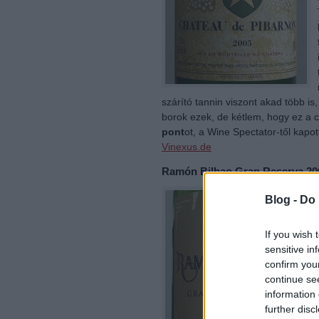
szárító tannin viszont akad több is
borok ezek, de kétlem, hogy ez a c
pont
ot, a Wine Spectator-től kapot
Vinexus.de
Ramón Bilbao Gran Reserva 200
Blog -
Do 
If you wish 
sensitive in
confirm you
continue se
information 
further disc