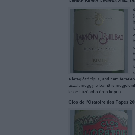
Ramón Bilbao Reserva 2004, Ri
9
(
h
k
v
b
s
b
h
k
r
a letaglózó típus, ami nem feltétle
aszalt meggy, a bőr itt is megjeleni
kissé húzósabb áron kapni)
Clos de l'Oratoire des Papes 2