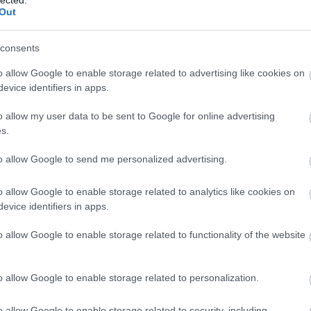
rlat
HetedHétHatár
Out
A bűvös
Borkoll
consents
Bortárs
o allow Google to enable storage related to advertising like cookies on
Food Po
evice identifiers in apps.
Heiman
Kézműv
n
Satöbbi Tokaji
o allow my user data to be sent to Google for online advertising
tra 2012
Aszú 3
Kistücs
s.
tetve)
Puttonyos 2008
Mangali
Radovi
to allow Google to send me personalized advertising.
Rambo,
Szindb
o allow Google to enable storage related to analytics like cookies on
íme:
evice identifiers in apps.
IndaPa
ckback/id/1971603
o allow Google to enable storage related to functionality of the website
o allow Google to enable storage related to personalization.
artalomnak minősülnek, értük a
szolgáltatás technikai
üzemeltetője semmilyen
 a blog szerkesztőjéhez. Részletek a
Felhasználási feltételekben
és az
adatvédelmi
o allow Google to enable storage related to security, including