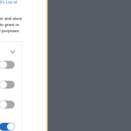
B’s List of
er and store
to grant or
ák
ed purposes
gazda
 Tokaja
or
k
Goode
Robinson
orozó
Parker
óMedve
aphy
s fehér
ag