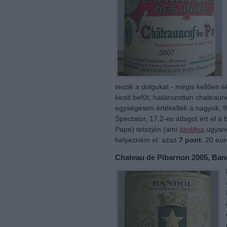
teszik a dolgukat - mégis kellően é
kicsit befűt, határozottan chatea
egységesen értékelték a nagyok, 91
Spectator, 17,2-es átlagot ért el 
Pape) tetszjén (ami
átváltva
ugyano
helyezném el: azaz
7 pont
. 20 eu
Chateau de Pibarnon 2005, Ban