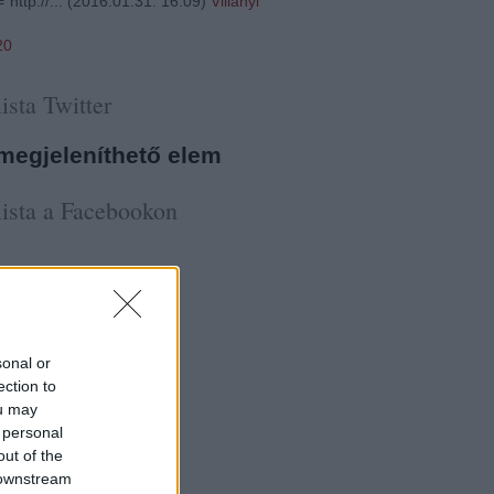
"http://...
(
2016.01.31. 16:09
)
Villányi
20
ista Twitter
megjeleníthető elem
ista a Facebookon
sonal or
ection to
ou may
 personal
out of the
 downstream