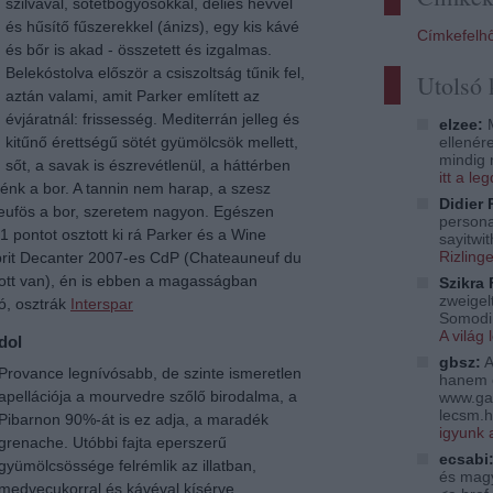
szilvával, sötétbogyósokkal, délies hévvel
és hűsítő fűszerekkel (ánizs), egy kis kávé
Címkefelh
és bőr is akad - összetett és izgalmas.
Belekóstolva először a csiszoltság tűnik fel,
Utolsó
aztán valami, amit Parker említett az
évjáratnál: frissesség. Mediterrán jelleg és
elzee:
M
ellenér
kitűnő érettségű sötét gyümölcsök mellett,
mindig 
sőt, a savak is észrevétlenül, a háttérben
itt a l
lénk a bor. A tannin nem harap, a szesz
Didier 
uneufös a bor, szeretem nagyon. Egészen
persona
 pontot osztott ki rá Parker és a Wine
sayitwi
Rizling
a brit Decanter 2007-es CdP (Chateauneuf du
tt van), én is ebben a magasságban
Szikra 
zweigelt
ró, osztrák
Interspar
Somodi 
A világ 
dol
gbsz:
A
Provance legnívósabb, de szinte ismeretlen
hanem 
apellációja a mourvedre szőlő birodalma, a
www.ga
lecsm.h
Pibarnon 90%-át is ez adja, a maradék
igyunk 
grenache. Utóbbi fajta eperszerű
ecsabi
gyümölcsössége felrémlik az illatban,
és magy
medvecukorral és kávéval kísérve.