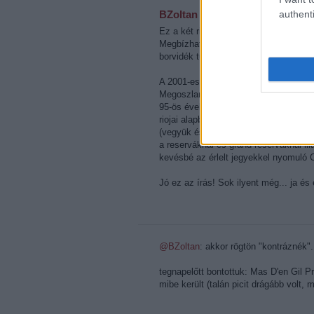
authenti
BZoltan
·
http://www.juhfark.hu
Ez a két riojai bor az ékes példája 
Megbízható minőség, izgalmas és jó b
borvidék tudja ezt.
A 2001-es és a 2004-es évjáratok így 
Megoszlanak a vélemények, de szeri
95-ös éveket. Kár, hogy kimaradt a sor
riojai alapborok azok amik helyretesz
(vegyük észre, hogy minőségi vörösbo
a reserváknál és grand reserváknál i
kevésbé az érlelt jegyekkel nyomuló C
Jó ez az írás! Sok ilyent még... ja és é
@BZoltan
: akkor rögtön "kontráznék". 
tegnapelőtt bontottuk: Mas D'en Gil 
mibe került (talán picit drágább volt, m