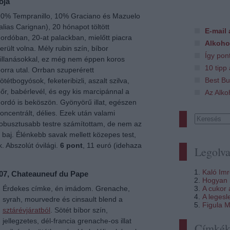
oja
0% Tempranillo, 10% Graciano és Mazuelo
alias Carignan), 20 hónapot töltött
E-mail 
ordóban, 20-at palackban, mielőtt piacra
Alkoho
erült volna. Mély rubin szín, bíbor
Így pon
illanásokkal, ez még nem éppen koros
10 tipp
orra utal. Orrban szuperérett
Best Bu
ötétbogyósok, feketeribizli, aszalt szilva,
őr, babérlevél, és egy kis marcipánnal a
Az Alko
ordó is beköszön. Gyönyörű illat, egészen
oncentrált, délies. Ezek után valami
obusztusabb testre számítottam, de nem az
n baj. Élénkebb savak mellett közepes test,
k. Abszolút óvilági.
6 pont
, 11 euró (idehaza
Legolva
Kaló Im
007, Chateauneuf du Pape
Hogyan i
A cukor
Érdekes címke, én imádom. Grenache,
A legesl
syrah, mourvedre és cinsault blend a
Figula M
sztárévjáratból
. Sötét bíbor szín,
jellegzetes, dél-francia grenache-os illat
Címké