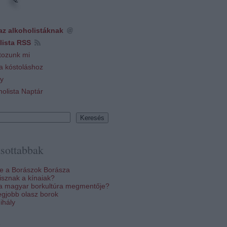
az alkoholistáknak
lista RSS
tozunk mi
 a kóstoláshoz
y
holista Naptár
sottabbak
re a Borászok Borásza
sznak a kínaiak?
 a magyar borkultúra megmentője?
egjobb olasz borok
ihály
k