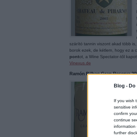
szárító tannin viszont akad több is
borok ezek, de kétlem, hogy ez a c
pont
ot, a Wine Spectator-től kapot
Vinexus.de
Ramón Bilbao Gran Reserva 200
Blog -
Do 
If you wish 
sensitive in
confirm you
continue se
information 
further disc