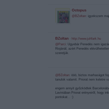
Octopus
@BZoltan
: igyekszem maj
BZoltan
·
http://www.juhfark.hu
@Parci
: Ugyebár Penedès nem igazán
Riojánál, azért Penedés elévülhetetl
szeretjük.
@BZoltan
: ööö, biztos marhaságot fo
tanulok valamit. Priorat nem keletre 
engem annyit győzködtek Barcelonába
Laviniában Priorat erényeiről, hogy in
pontokat... :)