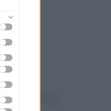
 szakács
égium
aság
lice
n Pince
esborok
ök
ca tanya
n
 a szőlősgazda
ádék
ss
Follow this blog