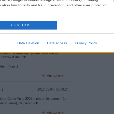
cation functionality and fraud prevention, and other user protection.
2010.05.04. 07:07:18
annak amit sokan már évek óta mondunk.
or elképesztően jó áron. Kevés agyonsztárolt
CONFIRM
sorrendben az évtized két legerősebbje.
ntem a 2001-es messze hozza a legendás 94-
ból a pince Crianzája, pedig rendszerint a
Data Deletion
Data Access
Privacy Policy
ik az értékrendet. A 7-10 eurós kategórában
rról beszélünk 1800-2600 forint kategóriában)
llatosabb, aromásabb, gyümölcsösebb és
rianzákat ihatunk.
ljen Rioja :)
Válasz erre
:)
2010.05.04. 08:50:24
Priorat Coma Vella 2005. nem emlékszem már,
int 20 euró), de pazar volt.
Válasz erre