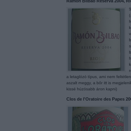
Ramón Bilbao Reserva 2004, Ri
9
(
h
k
v
b
s
b
h
k
r
a letaglózó típus, ami nem feltétle
aszalt meggy, a bőr itt is megjeleni
kissé húzósabb áron kapni)
Clos de l'Oratoire des Papes 2