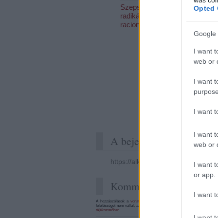
Szepsy és a
Rövidzá
Opted 
radikális
racionalizmus
Google 
I want t
web or d
Panno
I want t
Bormus
purpose
(csöpög
I want 
I want t
A bejegyzés trackback c
web or d
https://alkoholista.blog.hu/api/tra
I want t
or app.
Kommentek:
I want t
A hozzászólások a
vonatkozó jogszabályok
értelmében felhasználói t
felelősséget nem vállal, azokat nem ellenőrzi. Kifogás esetén forduljon
tájékoztatóban
.
I want t