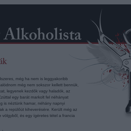
ák
dszeres, még ha nem is leggyakoribb
Csalódnom még nem sokszor kellett bennük,
at, legyenek kezdők vagy haladók, az
 Ezúttal egy barát markolt fel néhányat
meg is néztünk hamar, néhány napnyi
ak a repülőút kiheverésére. Került még az
völgyből, és egy ígéretes tétel a francia