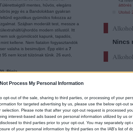
<a href=
áttörés
Túlérettségtől mentes, hűvös, elegáns
bőrös jegy és a Bandolokban gyakran
Utolsó 
feltűnő egzotikus gyümölcs fokozza az
izgalmat. Szájban moderált test, messze a
Alkohol
túlextrahált/újhordós modern stílustól. Itt
nem sok gyümölcsöt kapunk, tapadós,
Nincs 
, mint kellene. Nem fiatalon fogyasztandók
ser valaha is besimuljon. Épp eléri a
7
Alkohol
t 95 nem kicsit túlzónak tűnik. 26 euró,
1, Rioja
Összetétel mint a Reserva esetében,
Not Process My Personal Information
viszont közel 6 évet tölt el a pincénél eladás
előtt, ebből 30 hónapot hordóban és 36-ot
to opt-out of the sale, sharing to third parties, or processing of your per
palackban - aligha a gyors haszonra
formation for targeted advertising by us, please use the below opt-out s
hajtanak. Remek évjárat csúcson levő bora,
r selection. Please note that after your opt-out request is processed y
kilenc éves kora ellenére még mindig rubin
eing interest-based ads based on personal information utilized by us or
színben játszik, illata rendkívül intenzív,
disclosed to third parties prior to your opt-out. You may separately opt-
megérett, erősen animálisan indul, majd az
losure of your personal information by third parties on the IAB’s list of
állatok hátrébb vonulnak, ahogy a