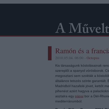
Ramón és a franci
2010.05.04. 06:00 -
Octopus
Kis társaságunk kóstolásainak ren
szereplői a spanyol vörösborok. 
megosztani sem szokták a kóstolók
általános tetszés szinte garantált.
Madridból hazafelé jövet, kettőt 
pihenést azért hagyva a palackokn
asztalra egy
pápai
bor a Dél-Rhone 
mediterránumból.