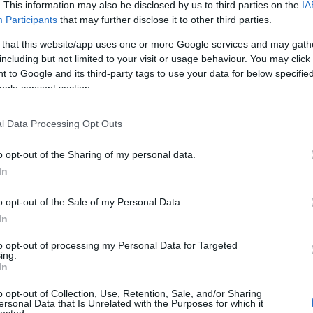
. This information may also be disclosed by us to third parties on the
IA
szellőzéssel nyílik és gazdagodik. Egy kis
Participants
that may further disclose it to other third parties.
gyógynövény, öreg meggylekvár,
összerendeződött, gazdag és vonzó.
 that this website/app uses one or more Google services and may gath
ggyes íz, élénkebb acidok és picit reszelős
including but not limited to your visit or usage behaviour. You may click 
Kollég
sra érett, de még évekig a platón lesz.
7
 to Google and its third-party tags to use your data for below specifi
ogle consent section.
Albert 
Alkonyi
Tetszik
0
l Data Processing Opt Outs
Bordokt
Bortévé
spanyol
tempranillo
chateauneuf du pape
syrah
o opt-out of the Sharing of my personal data.
Borwer
dol
carignan
graciano
ramon bilbao
clos de la
In
Jamie 
Jancis 
o opt-out of the Sale of my Personal Data.
Pécsi b
In
Robert 
Táncol
to opt-out of processing my Personal Data for Targeted
ing.
Vinogr
In
vörös é
o opt-out of Collection, Use, Retention, Sale, and/or Sharing
ersonal Data that Is Unrelated with the Purposes for which it
Barátil
lected.