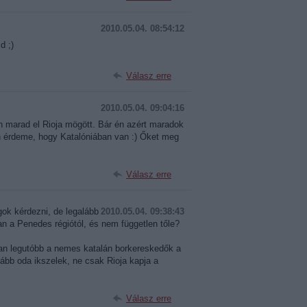
2010.05.04. 08:54:12
d ;)
Válasz erre
2010.05.04. 09:04:16
 marad el Rioja mögött. Bár én azért maradok
en érdeme, hogy Katalóniában van :) Őket meg
Válasz erre
gok kérdezni, de legalább
2010.05.04. 09:38:43
van a Penedes régiótól, és nem független tőle?
n legutóbb a nemes katalán borkereskedők a
kább oda ikszelek, ne csak Rioja kapja a
Válasz erre