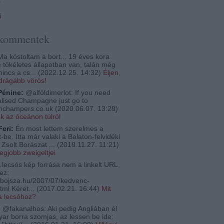
ő
 kommentek
a kóstoltam a bort... 19 éves kora
e tökéletes állapotban van, talán még
nincs a cs...
(
2022.12.25. 14:32
)
Éljen,
egdrágább vörös!
Pénine:
@alföldimerlot: If you need
lised Champagne just go to
thchampers.co.uk
(
2020.06.07. 13:28
)
ek az óceánon túlról
Feri:
Én most lettem szerelmes a
-be. Itta már valaki a Balaton-felvidéki
Zsolt Borászat ...
(
2018.11.27. 11:21
)
legjobb zweigeltjei
 lecsós kép forrása nem a linkelt URL,
ez:
bojsza.hu/2007/07/kedvenc-
tml Kéret...
(
2017.02.21. 16:44
)
Mit
a lecsóhoz?
:
@fakanalhos: Aki pedig Angliában él
ar borra szomjas, az lessen be ide: