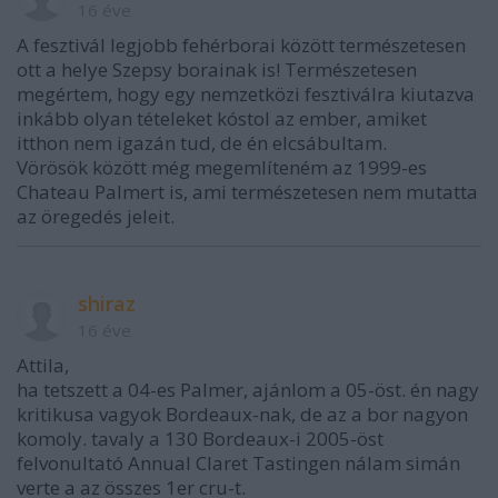
16 éve
A fesztivál legjobb fehérborai között természetesen
ott a helye Szepsy borainak is! Természetesen
megértem, hogy egy nemzetközi fesztiválra kiutazva
inkább olyan tételeket kóstol az ember, amiket
itthon nem igazán tud, de én elcsábultam.
Vörösök között még megemlíteném az 1999-es
Chateau Palmert is, ami természetesen nem mutatta
az öregedés jeleit.
shiraz
16 éve
Attila,
ha tetszett a 04-es Palmer, ajánlom a 05-öst. én nagy
kritikusa vagyok Bordeaux-nak, de az a bor nagyon
komoly. tavaly a 130 Bordeaux-i 2005-öst
felvonultató Annual Claret Tastingen nálam simán
verte a az összes 1er cru-t.