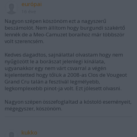
európai
16 éve
Nagyon szépen köszönöm ezt a nagyszerű
beszámolót. Nem állítom hogy burgundi szakértő
lennék de a Meo-Camuzet boraihoz már többször
volt szerencsém.
Kedves dagadtos, sajnálattal olvastam hogy nem
nyűgözött le a borászat jelenlegi kínálata,
ugyanakkor egy nem várt csvarral a végén
kijelentetted hogy tőlük a 2008-as Clos de Vougeot
Grand Cru talán a fesztivál legmélyebb,
legkomplexebb pinot-ja volt. Ezt jólesett olvasni.
Nagyon szépen összefoglaltad a kóstoló eseményeit,
mégegyszer, köszönöm.
kukko