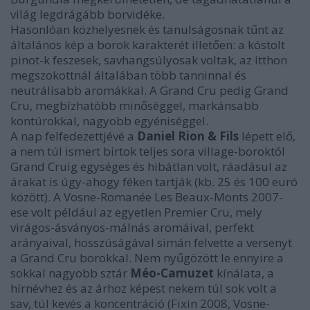
világ legdrágább borvidéke.
Hasonlóan közhelyesnek és tanulságosnak tűnt az
általános kép a borok karakterét illetően: a kóstolt
pinot-k feszesek, savhangsúlyosak voltak, az itthon
megszokottnál általában több tanninnal és
neutrálisabb aromákkal. A Grand Cru pedig Grand
Cru, megbízhatóbb minőséggel, markánsabb
kontúrokkal, nagyobb egyéniséggel.
A nap felfedezettjévé a
Daniel Rion & Fils
lépett elő,
a nem túl ismert birtok teljes sora village-boroktól
Grand Cruig egységes és hibátlan volt, ráadásul az
árakat is úgy-ahogy féken tartják (kb. 25 és 100 euró
között). A Vosne-Romanée Les Beaux-Monts 2007-
ese volt például az egyetlen Premier Cru, mely
virágos-ásványos-málnás aromáival, perfekt
arányaival, hosszúságával simán felvette a versenyt
a Grand Cru borokkal. Nem nyűgözött le ennyire a
sokkal nagyobb sztár
Méo-Camuzet
kínálata, a
hírnévhez és az árhoz képest nekem túl sok volt a
sav, túl kevés a koncentráció (Fixin 2008, Vosne-