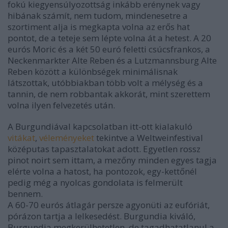
fokú kiegyensúlyozottság inkább erénynek vagy
hibának számít, nem tudom, mindenesetre a
szortiment alja is megkapta volna az erős hat
pontot, de a teteje sem lépte volna át a hetest. A 20
eurós Moric és a két 50 euró feletti csúcsfrankos, a
Neckenmarkter Alte Reben és a Lutzmannsburg Alte
Reben között a különbségek minimálisnak
látszottak, utóbbiakban több volt a mélység és a
tannin, de nem robbantak akkorát, mint szerettem
volna ilyen felvezetés után.
A Burgundiával kapcsolatban itt-ott kialakuló
vitákat
,
véleményeket
tekintve a Weltweinfestival
középutas tapasztalatokat adott. Egyetlen rossz
pinot noirt sem ittam, a mezőny minden egyes tagja
elérte volna a hatost, ha pontozok, egy-kettőnél
pedig még a nyolcas gondolata is felmerült
bennem.
A 60-70 eurós átlagár persze agyonüti az eufóriát,
pórázon tartja a lelkesedést. Burgundia kiváló,
Burgundia megkerülhetetlen, de tagadhatatlanul a