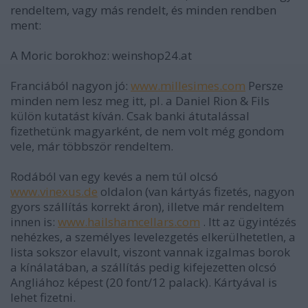
rendeltem, vagy más rendelt, és minden rendben
ment:
A Moric borokhoz: weinshop24.at
Franciából nagyon jó:
www.millesimes.com
Persze
minden nem lesz meg itt, pl. a Daniel Rion & Fils
külön kutatást kíván. Csak banki átutalással
fizethetünk magyarként, de nem volt még gondom
vele, már többször rendeltem.
Rodából van egy kevés a nem túl olcsó
www.vinexus.de
oldalon (van kártyás fizetés, nagyon
gyors szállítás korrekt áron), illetve már rendeltem
innen is:
www.hailshamcellars.com
. Itt az ügyintézés
nehézkes, a személyes levelezgetés elkerülhetetlen, a
lista sokszor elavult, viszont vannak izgalmas borok
a kínálatában, a szállítás pedig kifejezetten olcsó
Angliához képest (20 font/12 palack). Kártyával is
lehet fizetni.