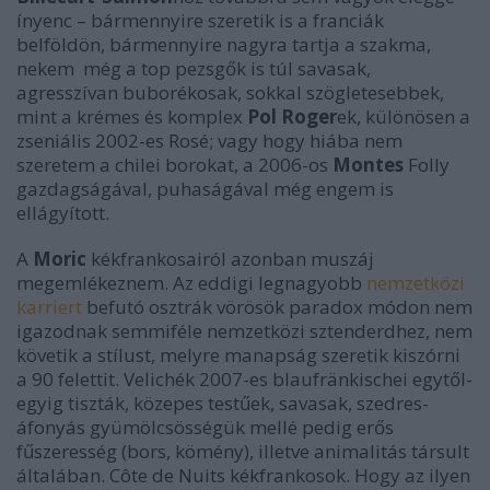
ínyenc – bármennyire szeretik is a franciák
belföldön, bármennyire nagyra tartja a szakma,
nekem még a top pezsgők is túl savasak,
agresszívan buborékosak, sokkal szögletesebbek,
mint a krémes és komplex
Pol Roger
ek, különösen a
zseniális 2002-es Rosé; vagy hogy hiába nem
szeretem a chilei borokat, a 2006-os
Montes
Folly
gazdagságával, puhaságával még engem is
ellágyított.
A
Moric
kékfrankosairól azonban muszáj
megemlékeznem. Az eddigi legnagyobb
nemzetközi
karriert
befutó osztrák vörösök paradox módon nem
igazodnak semmiféle nemzetközi sztenderdhez, nem
követik a stílust, melyre manapság szeretik kiszórni
a 90 felettit. Velichék 2007-es blaufränkischei egytől-
egyig tiszták, közepes testűek, savasak, szedres-
áfonyás gyümölcsösségük mellé pedig erős
fűszeresség (bors, kömény), illetve animalitás társult
általában. Côte de Nuits kékfrankosok. Hogy az ilyen