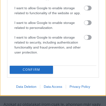
Ledzi
16 éve
I want to allow Google to enable storage
related to functionality of the website or app.
Nem tudsz véletlenül egy olyan oldalt ajánlani, ahol
lehet rendelni ilyen borokat?
I want to allow Google to enable storage
related to personalization.
I want to allow Google to enable storage
dagadtos
related to security, including authentication
16 éve
functionality and fraud prevention, and other
@Ledzi
: Nehezet kérdezel, ha egy-egy konkrét bor
user protection.
érdekel, az általában nyomozást igényel, ráadásul
mivel általában friss évjáratokat kóstoltunk,
néhányat még nehéz is megtalálni a piacon, ha pont
CONFIRM
ugyanabból az évjáratból szeretnél rendelni.
Az első bekezdésből van, ami itthon is kapható, az itt
Data Deletion
Data Access
Privacy Policy
felsoroltakat jellemzően a Bortársaság tartja.
(Tenuta di Biserno, Billecart-Salmon, Montes).
Azokat az oldalakat írom csak le, ahonnan már vagy