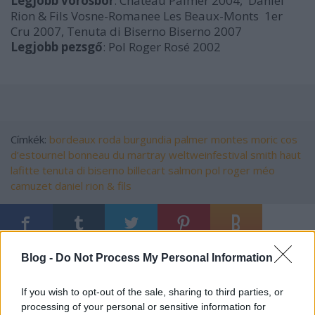
Legjobb vörösbor
: Chateau Palmer 2004, Daniel
Rion & Fils Vosne-Romanee Les Beaux-Monts 1er
Cru 2007, Tenuta di Biserno Biserno 2007
Legjobb pezsgő
: Pol Roger Rosé 2002
Címkék:
bordeaux
roda
burgundia
palmer
montes
moric
cos
d’estournel
bonneau du martray
weltweinfestival
smith haut
lafitte
tenuta di biserno
billecart salmon
pol roger
méo
camuzet
daniel rion & fils
Blog -
Do Not Process My Personal Information
Ajánlott bejegyzések:
If you wish to opt-out of the sale, sharing to third parties, or
processing of your personal or sensitive information for
Újratöltve