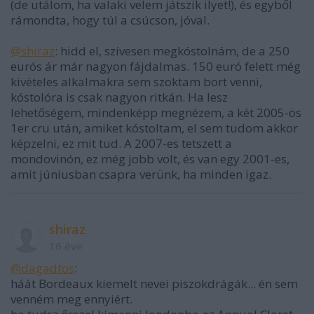
(de utálom, ha valaki velem játszik ilyet!), és egyből
rámondta, hogy túl a csúcson, jóval.
@shiraz
: hidd el, szívesen megkóstolnám, de a 250
eurós ár már nagyon fájdalmas. 150 euró felett még
kivételes alkalmakra sem szoktam bort venni,
kóstolóra is csak nagyon ritkán. Ha lesz
lehetőségem, mindenképp megnézem, a két 2005-ös
1er cru után, amiket kóstoltam, el sem tudom akkor
képzelni, ez mit tud. A 2007-es tetszett a
mondovinón, ez még jobb volt, és van egy 2001-es,
amit júniusban csapra verünk, ha minden igaz.
shiraz
16 éve
@dagadtos
:
háát Bordeaux kiemelt nevei piszokdrágák... én sem
venném meg ennyiért.