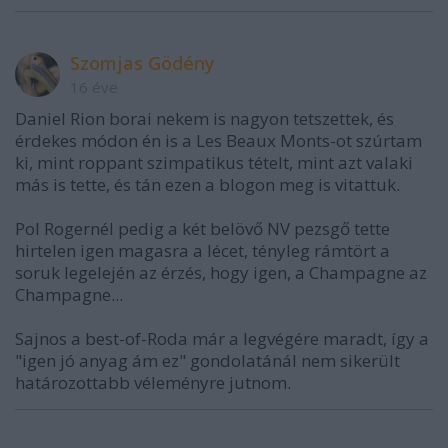
Szomjas Gödény
16 éve
Daniel Rion borai nekem is nagyon tetszettek, és
érdekes módon én is a Les Beaux Monts-ot szúrtam
ki, mint roppant szimpatikus tételt, mint azt valaki
más is tette, és tán ezen a blogon meg is vitattuk.
Pol Rogernél pedig a két belövő NV pezsgő tette
hirtelen igen magasra a lécet, tényleg rámtört a
soruk legelején az érzés, hogy igen, a Champagne az
Champagne...
Sajnos a best-of-Roda már a legvégére maradt, így a
"igen jó anyag ám ez" gondolatánál nem sikerült
határozottabb véleményre jutnom.