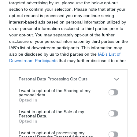
targeted advertising by us, please use the below opt-out
section to confirm your selection. Please note that after your
opt-out request is processed you may continue seeing
interest-based ads based on personal information utilized by
us or personal information disclosed to third parties prior to
Hetedhét csúcsmerlot
your opt-out. You may separately opt-out of the further
disclosure of your personal information by third parties on the
IAB’s list of downstream participants. This information may
also be disclosed by us to third parties on the
IAB’s List of
Downstream Participants
that may further disclose it to other
Decanter World Wine Awards 2012
third parties.
Please note that this website/app uses one or more Google
Personal Data Processing Opt Outs
services and may gather and store information including but
not limited to your visit or usage behaviour. You may click to
I want to opt-out of the Sharing of my
Szeleshát Pinot Noir 2009
personal data.
grant or deny consent to Google and its third-party tags to
Opted In
use your data for below specified purposes in below Google
consent section.
I want to opt-out of the Sale of my
Personal Data.
Opted In
HetedHétHatár
I want to opt-out of processing my
Personal Data for Targeted Advertising.