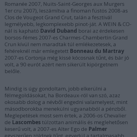
Romanée 2007, Nuits-Saint-Georges aux Murgers
1er cru 2007), leszámítva a finoman füstös 2008-as
Clos de Vougeot Grand Crut, talán a fesztivál
legmélyebb, legkomplexebb pinot-ját. A WEIN & CO-
nál is kapható
David Duband
borai az érdekesen
borsos-fémes 2007-es Charmes-Chambertin Grand
Crun kívül nem maradtak túl emlékezetesek, a
fehéreknél már emlegetett
Bonneau du Martray
2007-es Cortonja még kissé kócosnak tűnt, és bár jó
volt, a 90 eurót azért nem sikerült kipörgetnem
belőle.
Mindig is úgy gondoltam, jobb elkerülni a
félmegoldásokat, ha Bordeaux-ról van szó, azaz
okosabb dolog a névből engedni valamelyest, mint
másodborokba menekülni ugyanabból a pénzből.
Meglepetések most sem értek, a 2006-os Chevalier
de
Lascombes
túlzottan animális és meglehetősen
keserű volt, a 2007-es Alter Ego de
Palmer
egyszerűen zöldnek tűnt, egyedül a tartalmasabb