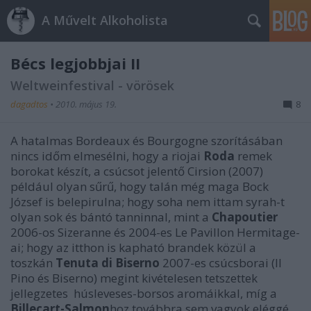
A Művelt Alkoholista
Bécs legjobbjai II
Weltweinfestival - vörösek
dagadtos
•
2010. május 19.
8
A hatalmas Bordeaux és Bourgogne szorításában
nincs időm elmesélni, hogy a riojai
Roda
remek
borokat készít, a csúcsot jelentő Cirsion (2007)
például olyan sűrű, hogy talán még maga Bock
József is belepirulna; hogy soha nem ittam syrah-t
olyan sok és bántó tanninnal, mint a
Chapoutier
2006-os Sizeranne és 2004-es Le Pavillon Hermitage-
ai; hogy az itthon is kapható brandek közül a
toszkán
Tenuta di Biserno
2007-es csúcsborai (Il
Pino és Biserno) megint kivételesen tetszettek
jellegzetes húsleveses-borsos aromáikkal, míg a
Billecart-Salmon
hoz továbbra sem vagyok eléggé