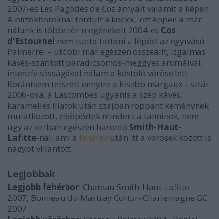
2007-es Les Pagodes de Cos árnyalt valamit a képen.
A birtokboroknál fordult a kocka, ott éppen a már
nálunk is többször megénekelt 2004-es
Cos
d'Estournel
nem tudta tartani a lépést az egyívású
Palmerrel – utóbbi már egészen összeállt, izgalmas
kávés-szárított paradicsomos-meggyes aromáival,
intenzív sósságával nálam a kóstoló vöröse lett.
Korántsem tetszett ennyire a kisebb margaux-i sztár
2006-osa, a Lascombes ugyanis a szép kávés,
karamelles illatok után szájban roppant keménynek
mutatkozott, elsöpörtek mindent a tanninok, nem
úgy az orrban egészen hasonló
Smith-Haut-
Lafitte
-nál, ami a
fehérek
után itt a vörösek között is
nagyot villantott.
Legjobbak
Legjobb fehérbor
: Chateau Smith-Haut-Lafitte
2007, Bonneau du Martray Corton-Charlemagne GC
2007