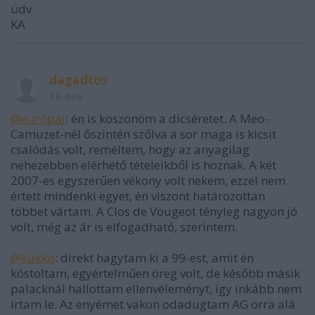
üdv
KA
dagadtos
16 éve
@európai
: én is köszönöm a dicséretet. A Meo-
Camuzet-nél őszintén szőlva a sor maga is kicsit
csalódás volt, reméltem, hogy az anyagilag
nehezebben elérhető tételeikből is hoznak. A két
2007-es egyszerűen vékony volt nekem, ezzel nem
értett mindenki egyet, én viszont határozottan
többet vártam. A Clos de Vougeot tényleg nagyon jó
volt, még az ár is elfogadható, szerintem.
@kukko
: direkt hagytam ki a 99-est, amit én
kóstoltam, egyértelműen öreg volt, de később másik
palacknál hallottam ellenvéleményt, így inkább nem
írtam le. Az enyémet vakon odadugtam AG orra alá