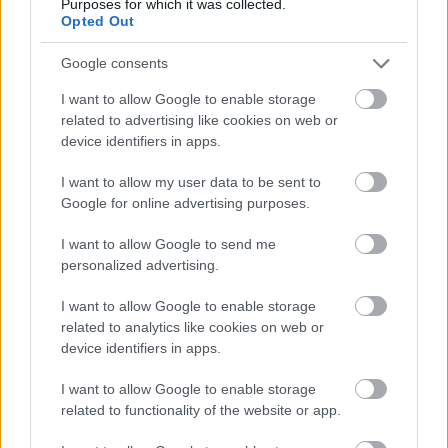
Purposes for which it was collected.
célzattal még egyszer töltöttem volna magamnak,
Opted Out
csak az üres palack hitetlenkedő rázogatása jutott.)
Sajnos a sor végére szánt, a leírások alapján
Google consents
közönségkedvencnek remélt
Bois de Boursan
Cuvée
I want to allow Google to enable storage
Félix
(32 euro, RP: 94 pont) hibás volt, a dugó
related to advertising like cookies on web or
nekifeszült a kapszulának, a palack száján körben
device identifiers in apps.
beszáradt barna karima, a dugón sötétlila
szivárgáscsatorna. Már az illata sem volt százas, és
I want to allow my user data to be sent to
kóstolva enyhén pezsgett. Három nappal később
Google for online advertising purposes.
tudtuk becserélni (némi közelharc árán; már
kimondtam a végszót:
itt hagyom, igyák meg
, amikor
I want to allow Google to send me
fordult a kocka). Úgy tűnt, hogy megérdemel
personalized advertising.
(majdnem) minden dicséretet, de akkor este már túl
fáradt voltam, hogy megbízható jegyzeteket
I want to allow Google to enable storage
készítsek, és a bor túl finom ahhoz, hogy másnapra
related to analytics like cookies on web or
is maradjon belőle. Azt mondják, akik ebből élnek,
device identifiers in apps.
hogy ez a kilencven évesnél idősebb tőkékről
I want to allow Google to enable storage
szüretelt, és szokatlanul alacsony grenache-hányadú
related to functionality of the website or app.
(65 százalék), 18 hónapot használt barrikban töltött
bor teltkarcsú és elegáns, selymes tanninokkal,