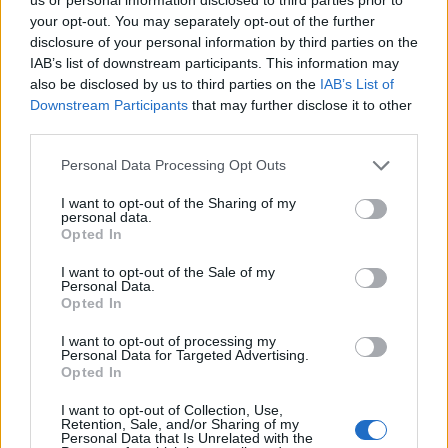
nagyátlagtól, simább, elegánsabb, nehezebben
your opt-out. You may separately opt-out of the further
megragadható (Parker: "
it reminds me of a grand cru
disclosure of your personal information by third parties on the
Burgundy from Chambolle-Musigny as much as it does
IAB’s list of downstream participants. This information may
a great Chateauneuf du Pape
."). A grenache
also be disclosed by us to third parties on the
IAB’s List of
habzsolnivaló gyümölcsössége, lágysága, a
Downstream Participants
that may further disclose it to other
mourvedre inasabb, lassabban érő, tartósabb
third parties.
szerkezete, és a syrah fűszerei és savai ebben a
borban nem tapinthatóak ki, nem különülnek el
Please note that this website/app uses one or more Google
Personal Data Processing Opt Outs
(egyébként 85 százaléka 60 éves grenache, 15
services and may gather and store information including but
százaléka 30 éves syrah, azaz mourvedre nem került
not limited to your visit or usage behaviour. You may click to
I want to opt-out of the Sharing of my
personal data.
bele). Elegáns, csiszolt bor, inkább egynemű,
grant or deny consent to Google and its third-party tags to
Opted In
use your data for below specified purposes in below Google
monokrom, aminek finom árnyalatai vannak, nem
consent section.
váltakozó primer színei. Mintha ugyanazt a
I want to opt-out of the Sale of my
Personal Data.
kisplasztikát látnánk újra meg újra, de különböző
Opted In
nézőpontokból. A korty mélyén valami titokzatos
sötét mag rejlik, amit a kóstolás estéjén nem sikerült
I want to opt-out of processing my
Personal Data for Targeted Advertising.
megfejtenem. És közben gyümölcsös, dohányos,
Opted In
fűszeres, varratmentes, kiegyensúlyozott, érett
tanninokkal, nem múló lecsengéssel. (Ezt mások is
I want to opt-out of Collection, Use,
így gondolhatták, mert amikor a kör végén,
Retention, Sale, and/or Sharing of my
Personal Data that Is Unrelated with the
kimondottan tudásszomjból és közszolgálati