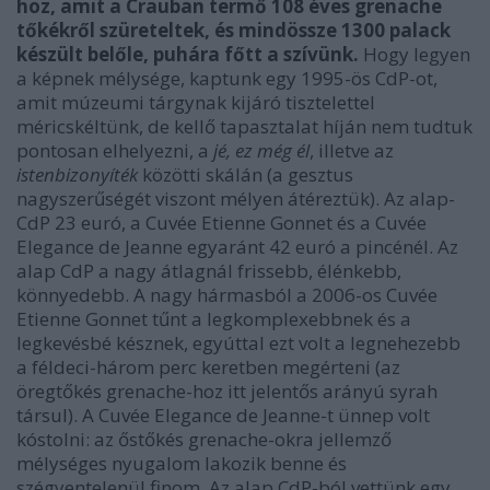
hoz, amit a Crauban termő 108 éves grenache
tőkékről szüreteltek, és mindössze 1300 palack
készült belőle, puhára főtt a szívünk.
Hogy legyen
a képnek mélysége, kaptunk egy 1995-ös CdP-ot,
amit múzeumi tárgynak kijáró tisztelettel
méricskéltünk, de kellő tapasztalat híján nem tudtuk
pontosan elhelyezni, a
jé, ez még él
, illetve az
istenbizonyíték
közötti skálán (a gesztus
nagyszerűségét viszont mélyen átéreztük). Az alap-
CdP 23 euró, a Cuvée Etienne Gonnet és a Cuvée
Elegance de Jeanne egyaránt 42 euró a pincénél. Az
alap CdP a nagy átlagnál frissebb, élénkebb,
könnyedebb. A nagy hármasból a 2006-os Cuvée
Etienne Gonnet tűnt a legkomplexebbnek és a
legkevésbé késznek, egyúttal ezt volt a legnehezebb
a féldeci-három perc keretben megérteni (az
öregtőkés grenache-hoz itt jelentős arányú syrah
társul). A Cuvée Elegance de Jeanne-t ünnep volt
kóstolni: az őstőkés grenache-okra jellemző
mélységes nyugalom lakozik benne és
szégyentelenül finom. Az alap CdP-ból vettünk egy