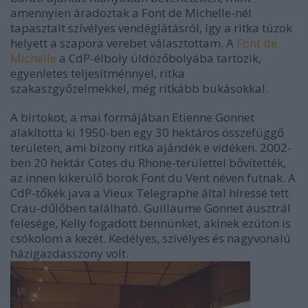
amennyien áradoztak a Font de Michelle-nél
tapasztalt szívélyes vendéglátásról, így a ritka túzok
helyett a szapora verebet választottam. A
Font de
Michelle
a CdP-élboly üldözőbolyába tartozik,
egyenletes teljesítménnyel, ritka
szakaszgyőzelmekkel, még ritkább bukásokkal.
A birtokot, a mai formájában Etienne Gonnet
alakította ki 1950-ben egy 30 hektáros összefüggő
területen, ami bizony ritka ajándék e vidéken. 2002-
ben 20 hektár Cotes du Rhone-területtel bővítették,
az innen kikerülő borok Font du Vent néven futnak. A
CdP-tőkék java a Vieux Telegraphe által híressé tett
Crau-dűlőben található. Guillaume Gonnet ausztrál
felesége, Kelly fogadott bennünket, akinek ezúton is
csókolom a kezét. Kedélyes, szívélyes és nagyvonalú
házigazdasszony volt.