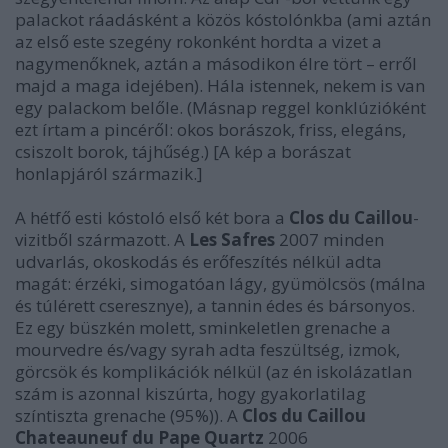
palackot ráadásként a közös kóstolónkba (ami aztán
az első este szegény rokonként hordta a vizet a
nagymenőknek, aztán a másodikon élre tört – erről
majd a maga idejében). Hála istennek, nekem is van
egy palackom belőle. (Másnap reggel konklúzióként
ezt írtam a pincéről: okos borászok, friss, elegáns,
csiszolt borok, tájhűség.)
[A kép a borászat
honlapjáról származik.]
A hétfő esti kóstoló első két bora a
Clos du Caillou
-
vizitből származott. A
Les Safres
2007 minden
udvarlás, okoskodás és erőfeszítés nélkül adta
magát: érzéki, simogatóan lágy, gyümölcsös (málna
és túlérett cseresznye), a tannin édes és bársonyos.
Ez egy büszkén molett, sminkeletlen grenache a
mourvedre és/vagy syrah adta feszültség, izmok,
görcsök és komplikációk nélkül (az én iskolázatlan
szám is azonnal kiszúrta, hogy gyakorlatilag
színtiszta grenache (95%)). A
Clos du Caillou
Chateauneuf du Pape Quartz
2006