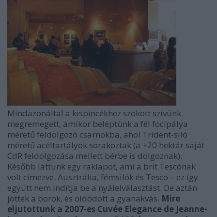
Mindazonáltal a kispincékhez szokott szívünk
megremegett, amikor beléptünk a fél focipálya
méretű feldolgozó csarnokba, ahol Trident-siló
méretű acéltartályok sorakoztak (a +20 hektár saját
CdR feldolgozása mellett bérbe is dolgoznak).
Később láttunk egy raklapot, ami a brit Tescónak
volt címezve. Ausztrália, fémsilók és Tesco – ez így
együtt nem indítja be a nyálelválasztást. De aztán
jöttek a borok, és oldódott a gyanakvás.
Mire
eljutottunk a 2007-es Cuvée Elegance de Jeanne-