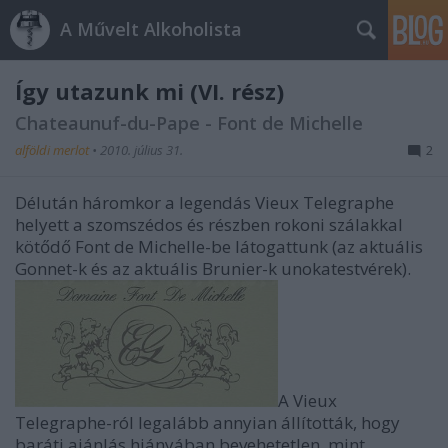
A Művelt Alkoholista
Így utazunk mi (VI. rész)
Chateaunuf-du-Pape - Font de Michelle
alföldi merlot
•
2010. július 31.
2
Délután háromkor a legendás Vieux Telegraphe
helyett a szomszédos és részben rokoni szálakkal
kötődő Font de Michelle-be látogattunk (az aktuális
Gonnet-k és az aktuális Brunier-k unokatestvérek).
A Vieux
Telegraphe-ról legalább annyian állították, hogy
baráti ajánlás hiányában bevehetetlen, mint