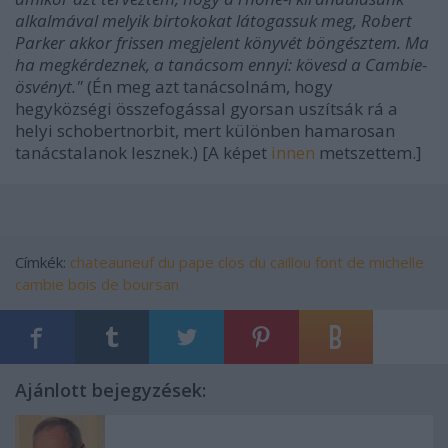
alkalmával melyik birtokokat látogassuk meg, Robert
Parker akkor frissen megjelent könyvét böngésztem. Ma
ha megkérdeznek, a tanácsom ennyi: kövesd a Cambie-
ösvényt."
(Én meg azt tanácsolnám, hogy
hegyközségi összefogással gyorsan uszítsák rá a
helyi schobertnorbit, mert különben hamarosan
tanácstalanok lesznek.)
[A képet
innen
metszettem.]
Címkék:
chateauneuf du pape
clos du caillou
font de michelle
cambie
bois de boursan
Ajánlott bejegyzések: