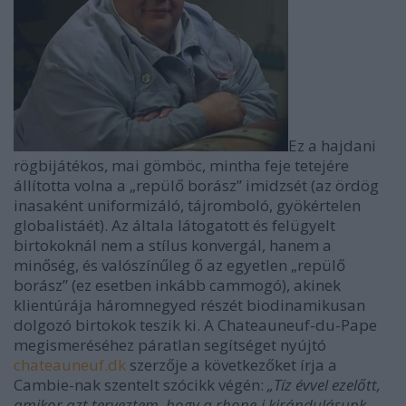
Ez a hajdani
rögbijátékos, mai gömböc, mintha feje tetejére
állította volna a „repülő borász” imidzsét (az ördög
inasaként uniformizáló, tájromboló, gyökértelen
globalistáét). Az általa látogatott és felügyelt
birtokoknál nem a stílus konvergál, hanem a
minőség, és valószínűleg ő az egyetlen „repülő
borász” (ez esetben inkább cammogó), akinek
klientúrája háromnegyed részét biodinamikusan
dolgozó birtokok teszik ki. A Chateauneuf-du-Pape
megismeréséhez páratlan segítséget nyújtó
chateauneuf.dk
szerzője a következőket írja a
Cambie-nak szentelt szócikk végén:
„Tíz évvel ezelőtt,
amikor azt terveztem, hogy a rhone-i kirándulásunk