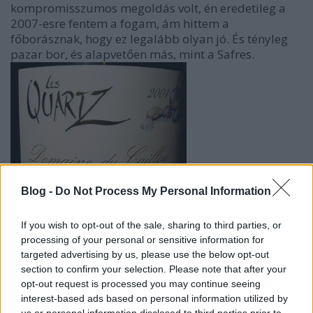
kompromisszumos megoldás volt, én eredetileg a
2007-esre fentem a fogam, ám hittem a
főborásznak, hogy ez legalább olyan jó. És tényleg
pazar bor, és alapvetően más, mint a Safres.
Blog -
Do Not Process My Personal Information
If you wish to opt-out of the sale, sharing to third parties, or
processing of your personal or sensitive information for
targeted advertising by us, please use the below opt-out
section to confirm your selection. Please note that after your
A kritikákból tudtam
opt-out request is processed you may continue seeing
(ill. egyszer már kóstoltam a 2005-öst, és az is ezt
interest-based ads based on personal information utilized by
mutatta), hogy a Quartz elüt a borvidéki
us or personal information disclosed to third parties prior to