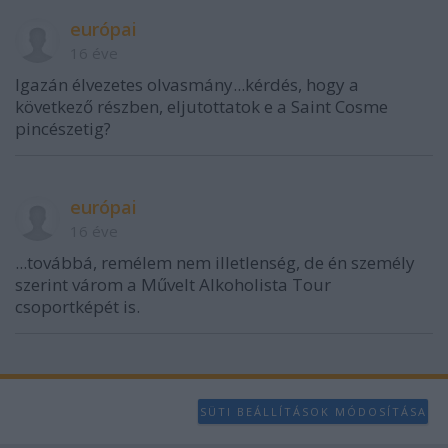
európai
16 éve
Igazán élvezetes olvasmány...kérdés, hogy a
következő részben, eljutottatok e a Saint Cosme
pincészetig?
európai
16 éve
...továbbá, remélem nem illetlenség, de én személy
szerint várom a Művelt Alkoholista Tour
csoportképét is.
SÜTI BEÁLLÍTÁSOK MÓDOSÍTÁSA