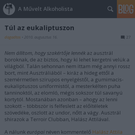
A Művelt Alkoholista
Túl az eukaliptuszon
dagadtos
•
2010. augusztus 16.
27
Nem állítom, hogy szakértője lennék
az ausztrál
boroknak, de az biztos, hogy ki lehet kergetni velük a
világból. Talán sehonnan nem ittam még annyi rossz
bort, mint Ausztráliából – kiráz a hideg ettől a
szemérmetlen szirupos enyelgéstől, a gumimacis-
eukaliptuszos uniformistól, a mesterkélten puha
tanninoktól, az elomló, mégis sokszor túl savanyú
kortytól. Mostanában azonban – ahogy az lenni
szokott – többször is felfeslett az előítéletek
szövedéke, oszlott az undor, nőtt a vágy. Ausztrál
shirazok a Terroir Clubban, Halász Attilával.
A nálunk
európai
néven kommentelő
Halász Attila