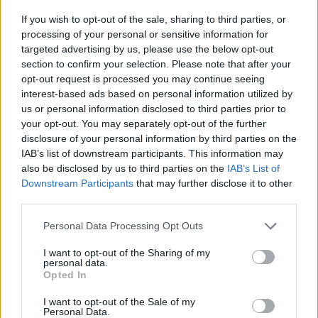
Az teny, hogy az Au borok nem hasolitanak a
If you wish to opt-out of the sale, sharing to third parties, or
Magyar borokra; nem jobbak, nem rosszabbak. Bar
processing of your personal or sensitive information for
a nagybatyam balatoni guggolosat mar nem igazan
targeted advertising by us, please use the below opt-out
birnam meginni.
section to confirm your selection. Please note that after your
opt-out request is processed you may continue seeing
A kategoria ami ihato, az $30+ ami ugye videken is
interest-based ads based on personal information utilized by
6000Ft tol indul nem szamolva a vamokat, az osszes
us or personal information disclosed to third parties prior to
kereskedo %at stb. Tehat amit otthon megveszel
your opt-out. You may separately opt-out of the further
mint kivalo Rosemount Estate akarmi, azt itt
disclosure of your personal information by third parties on the
gyakorlatilag fozesre hasznaljak.
IAB’s list of downstream participants. This information may
also be disclosed by us to third parties on the
IAB’s List of
Ha esetleg sikerul akkor kuldj le egy Bowen Estate
Downstream Participants
that may further disclose it to other
third parties.
Cabernet Sauvignont 2002 bol, vagy egy Knappstein
Shirazt 2006 bol.
Please note that this website/app uses one or more Google
Personal Data Processing Opt Outs
services and may gather and store information including but
Ami itt nincs otthon viszont van, az a borospince
not limited to your visit or usage behaviour. You may click to
I want to opt-out of the Sharing of my
hangulat Tokajban, Villanyban, vagy a
personal data.
grant or deny consent to Google and its third-party tags to
Opted In
Balatonfelvideken.....
use your data for below specified purposes in below Google
consent section.
I want to opt-out of the Sale of my
Tsok
Personal Data.