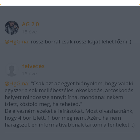
AG 2.0
15 éve
@HgGina
: rossz borral csak rossz kaját lehet főzni :)
felvetés
15 éve
@HgGina
: "Csak azt az egyet hiányolom, hogy valaki
egyszer a sok mellébeszélés, okoskodás, arcoskodás
helyett mindössze annyit írna, mondana: nekem
ízlett, kóstold meg, ha teheted."
De élvezném ezeket a leírásokat. Most olvashatnánk,
hogy 4 bor ízlett, 1 bor meg nem. Azért, ha nem
haragszol, én informatívabbnak tartom a fentieket. ;)