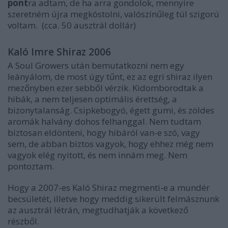
pont
ra adtam, de ha arra gondolok, mennyire
szeretném újra megkóstolni, valószínűleg túl szigorú
voltam. (cca. 50 ausztrál dollár)
Kaló Imre Shiraz 2006
A Soul Growers után bemutatkozni nem egy
leányálom, de most úgy tűnt, ez az egri shiraz ilyen
mezőnyben ezer sebből vérzik. Kidomborodtak a
hibák, a nem teljesen optimális érettség, a
bizonytalanság. Csipkebogyó, égett gumi, és zöldes
aromák halvány dohos felhanggal. Nem tudtam
biztosan eldönteni, hogy hibáról van-e szó, vagy
sem, de abban biztos vagyok, hogy ehhez még nem
vagyok elég nyitott, és nem innám meg. Nem
pontoztam.
Hogy a 2007-es Kaló Shiraz megmenti-e a mundér
becsületét, illetve hogy meddig sikerült felmásznunk
az ausztrál létrán, megtudhatják a következő
részből.