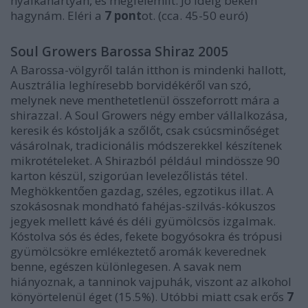
nyálkahártyán, és megfélemlít. Jó ideig békén
hagynám. Eléri a
7 pont
ot. (cca. 45-50 euró)
Soul Growers Barossa Shiraz 2005
A Barossa-völgyről talán itthon is mindenki hallott,
Ausztrália leghíresebb borvidékéről van szó,
melynek neve menthetetlenül összeforrott mára a
shirazzal. A Soul Growers négy ember vállalkozása,
keresik és kóstolják a szőlőt, csak csúcsminőséget
vásárolnak, tradicionális módszerekkel készítenek
mikrotételeket. A Shirazból például mindössze 90
karton készül, szigorúan levelezőlistás tétel.
Meghökkentően gazdag, széles, egzotikus illat. A
szokásosnak mondható fahéjas-szilvás-kókuszos
jegyek mellett kávé és déli gyümölcsös izgalmak.
Kóstolva sós és édes, fekete bogyósokra és trópusi
gyümölcsökre emlékeztető aromák keverednek
benne, egészen különlegesen. A savak nem
hiányoznak, a tanninok vajpuhák, viszont az alkohol
könyörtelenül éget (15.5%). Utóbbi miatt csak erős
7