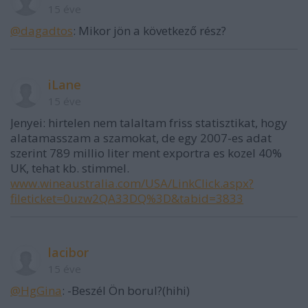
15 éve
@dagadtos
: Mikor jön a következő rész?
iLane
15 éve
Jenyei: hirtelen nem talaltam friss statisztikat, hogy
alatamasszam a szamokat, de egy 2007-es adat
szerint 789 millio liter ment exportra es kozel 40%
UK, tehat kb. stimmel.
www.wineaustralia.com/USA/LinkClick.aspx?
fileticket=0uzw2QA33DQ%3D&tabid=3833
lacibor
15 éve
@HgGina
: -Beszél Ön borul?(hihi)