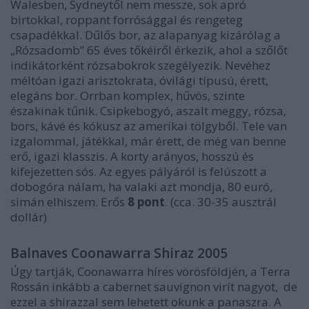
Walesben, Sydneytől nem messze, sok apró
birtokkal, roppant forrósággal és rengeteg
csapadékkal. Dűlős bor, az alapanyag kizárólag a
„Rózsadomb” 65 éves tőkéiről érkezik, ahol a szőlőt
indikátorként rózsabokrok szegélyezik. Nevéhez
méltóan igazi arisztokrata, óvilági típusú, érett,
elegáns bor. Orrban komplex, hűvös, szinte
északinak tűnik. Csipkebogyó, aszalt meggy, rózsa,
bors, kávé és kókusz az amerikai tölgyből. Tele van
izgalommal, játékkal, már érett, de még van benne
erő, igazi klasszis. A korty arányos, hosszú és
kifejezetten sós. Az egyes pályáról is felúszott a
dobogóra nálam, ha valaki azt mondja, 80 euró,
simán elhiszem. Erős
8 pont
. (cca. 30-35 ausztrál
dollár)
Balnaves Coonawarra Shiraz 2005
Úgy tartják, Coonawarra híres vörösföldjén, a Terra
Rossán inkább a cabernet sauvignon virít nagyot, de
ezzel a shirazzal sem lehetett okunk a panaszra. A