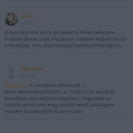
akov
15 éve
Jó ausztrál shiraz-ra jól bevált a Peter Lehmann
Futures Shiraz. Gyk. majdnem minden évjárat hozza
a formáját, min. alsó-középső prémium kategória.
felvetés
15 éve
@HgGina
: A rózsabors kimaradt. :)
Nem akartalak piszkálni az 1000 Ft-os ausztrál
boroddal, maradjunk annyiban, hogy ahol az
készült ott viszont meg tudják veled kóstoltatni
minden összetevőjét külön-külön.