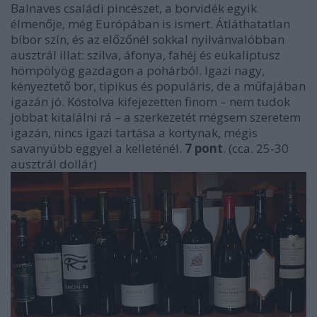
Balnaves családi pincészet, a borvidék egyik
élmenője, még Európában is ismert. Átláthatatlan
bíbor szín, és az előzőnél sokkal nyilvánvalóbban
ausztrál illat: szilva, áfonya, fahéj és eukaliptusz
hömpölyög gazdagon a pohárból. Igazi nagy,
kényeztető bor, tipikus és populáris, de a műfajában
igazán jó. Kóstolva kifejezetten finom – nem tudok
jobbat kitalálni rá – a szerkezetét mégsem szeretem
igazán, nincs igazi tartása a kortynak, mégis
savanyúbb eggyel a kelleténél.
7 pont
. (cca. 25-30
ausztrál dollár)