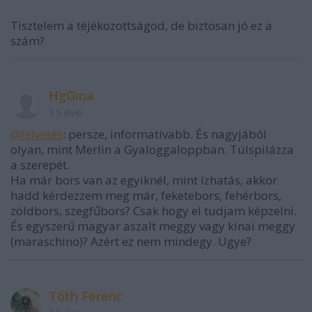
Tisztelem a téjékozottságod, de biztosan jó ez a
szám?
HgGina
15 éve
@felvetés
: persze, informatívabb. És nagyjából
olyan, mint Merlin a Gyaloggaloppban. Túlspilázza
a szerepét.
Ha már bors van az egyiknél, mint ízhatás, akkor
hadd kérdezzem meg már, feketebors, fehérbors,
zöldbors, szegfűbors? Csak hogy el tudjam képzelni.
És egyszerű magyar aszalt meggy vagy kínai meggy
(maraschino)? Azért ez nem mindegy. Ugye?
Tóth Ferenc