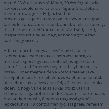
már jó 25 éve él Ausztráliában, 20 éve foglalkozik
borkereskedelemmel és óriási figura. Előadóként
minimum szuggesztív, igazi verbális
örökmozgó, sajátos humorával bizonytalanságban
tart és terrorizál: amit mond, annak a fele se komoly,
de a fele se tréfa. Három mondatával vérig sérti,
megsemmisíti a teljes magyar borvilágot. Aztán
közli, hogy viccelt.
Attila elmondta, hogy az enyémhez hasonló
sztereotípiák nem ritkák és nem véletlenek, az
ausztrál export ugyanis szinte teljes egészében
„szemét”, amit érdemes meginni, helyben meg is
isszák. Ennek megfelelően a kóstolt tételek java
Európában beszerezhetetlen, és valóban pillanatok
alatt elmosták az évek alatt felgyülemlett averziókat;
kiderült, hogy van élet az eukaliptusz után is.
Előadónk - legalábbis szándéka szerint – aszcendens
borsort komponált, 8 pontos magasságokból
lépkedtünk a 10 pontos mennyország felé, remélem,