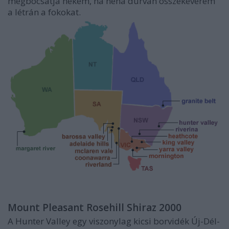
megbocsátja nekem, ha néha durván összekeverem
a létrán a fokokat.
Mount Pleasant Rosehill Shiraz 2000
A Hunter Valley egy viszonylag kicsi borvidék Új-Dél-