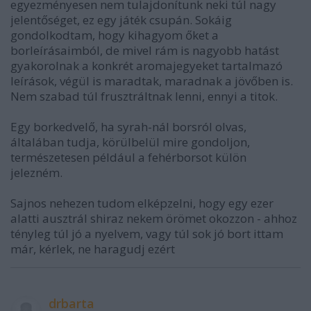
egyezményesen nem tulajdonítunk neki túl nagy
jelentőséget, ez egy játék csupán. Sokáig
gondolkodtam, hogy kihagyom őket a
borleírásaimból, de mivel rám is nagyobb hatást
gyakorolnak a konkrét aromajegyeket tartalmazó
leírások, végül is maradtak, maradnak a jövőben is.
Nem szabad túl frusztráltnak lenni, ennyi a titok.
Egy borkedvelő, ha syrah-nál borsról olvas,
általában tudja, körülbelül mire gondoljon,
természetesen például a fehérborsot külön
jelezném.
Sajnos nehezen tudom elképzelni, hogy egy ezer
alatti ausztrál shiraz nekem örömet okozzon - ahhoz
tényleg túl jó a nyelvem, vagy túl sok jó bort ittam
már, kérlek, ne haragudj ezért
drbarta