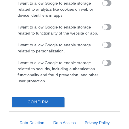
I want to allow Google to enable storage
Annyira irigylem azokat az ízbimbóban bővelkedő
related to analytics like cookies on web or
borkedvelőket, akik képesek emgérezni egy borban a
device identifiers in apps.
tannint, csersavat anélkül, hogy valaha is ittak,
nyalogattak volna csersavat, tannint. Akik képesek
I want to allow Google to enable storage
kiérezni egy kortyból a szőlőn nemi életet élő hangya
related to functionality of the website or app.
spermájára haloványan emlékeztető kis mellékízt,
I want to allow Google to enable storage
vagy a szüretelő ember 3 izzadságcseppjének illatát
related to personalization.
a rózsa, bükk, kókusz és sáfrányos szeklice
illatanyaga közt.
I want to allow Google to enable storage
Csak azt az egyet hiányolom, hogy valaki egyszer a
related to security, including authentication
sok mellébeszélés, okoskodás, arcoskodás helyett
functionality and fraud prevention, and other
mindössze annyit írna, mondana: nekem ízlett,
user protection.
kóstold meg, ha teheted.
Lehet, hogy nem tudom vakon megkülönböztetni az
Oremus 7 puttonyos 85-ös aszú eszenciáját a Tokaji
máslástól (de, meg tudom különböztetni), de bizony
CONFIRM
ittam már ausztrál shirazt, ami ízlett. És nem kellett
érte 1000 forintot sem kiadni. Igaz, másik évjárata a
lábosban végezte, miközben bőszen igyekezett egy
Data Deletion
Data Access
Privacy Policy
kis vaddisznóhúst a maga vérvörös levébe fojtani.