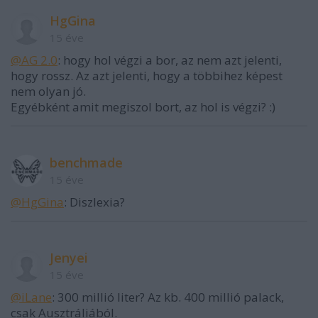
HgGina
15 éve
@AG 2.0
: hogy hol végzi a bor, az nem azt jelenti,
hogy rossz. Az azt jelenti, hogy a többihez képest
nem olyan jó.
Egyébként amit megiszol bort, az hol is végzi? :)
benchmade
15 éve
@HgGina
: Diszlexia?
Jenyei
15 éve
@iLane
: 300 millió liter? Az kb. 400 millió palack,
csak Ausztráliából.