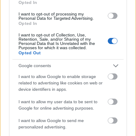
Opted In
I want to opt-out of processing my
Personal Data for Targeted Advertising.
mossberg operator
Opted In
15 éve
I want to opt-out of Collection, Use,
En ajanlanek 2 ozi shirazt, amelyek meg
Retention, Sale, and/or Sharing of my
megfizethetok, kostoltam is oket, beszerzheto a UK-
Personal Data that Is Unrelated with the
Purposes for which it was collected.
ban, s tetszettek is.
Opted Out
Chateau Reynella Basket Pressed Shiraz 2008
McLaren Vale, S Australia £15
Google consents
Errol azt tarjak, hogy a £20 alatti kategoriaban
nagyot tud.
I want to allow Google to enable storage
related to advertising like cookies on web or
illetve:
device identifiers in apps.
The Hedonist Shiraz 2008 McLaren Vale, S Australia
£10.99 Ebbol meg az utobbi 4 evjaratot mind ittam,
I want to allow my user data to be sent to
sulyos, testes anyag.
Google for online advertising purposes.
I want to allow Google to send me
HgGina
personalized advertising.
15 éve