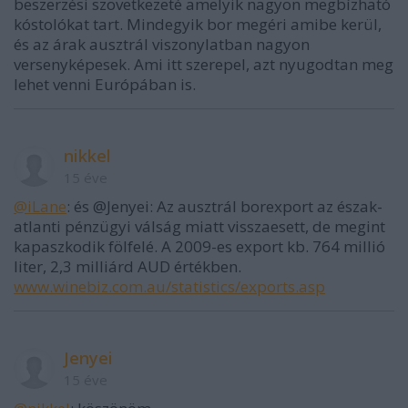
beszerzési szövetkezeté amelyik nagyon megbízható
kóstolókat tart. Mindegyik bor megéri amibe kerül,
és az árak ausztrál viszonylatban nagyon
versenyképesek. Ami itt szerepel, azt nyugodtan meg
lehet venni Európában is.
nikkel
15 éve
@iLane
: és @Jenyei: Az ausztrál borexport az észak-
atlanti pénzügyi válság miatt visszaesett, de megint
kapaszkodik fölfelé. A 2009-es export kb. 764 millió
liter, 2,3 milliárd AUD értékben.
www.winebiz.com.au/statistics/exports.asp
Jenyei
15 éve