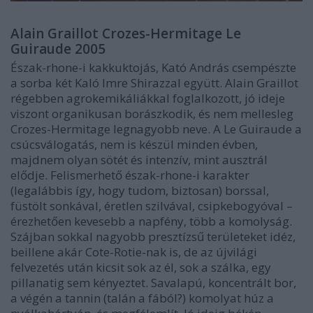
Alain Graillot Crozes-Hermitage Le
Guiraude 2005
Észak-rhone-i kakkuktojás, Kató András csempészte
a sorba két Kaló Imre Shirazzal együtt. Alain Graillot
régebben agrokemikáliákkal foglalkozott, jó ideje
viszont organikusan borászkodik, és nem mellesleg
Crozes-Hermitage legnagyobb neve. A Le Guiraude a
csúcsválogatás, nem is készül minden évben,
majdnem olyan sötét és intenzív, mint ausztrál
elődje. Felismerhető észak-rhone-i karakter
(legalábbis így, hogy tudom, biztosan) borssal,
füstölt sonkával, éretlen szilvával, csipkebogyóval –
érezhetően kevesebb a napfény, több a komolyság.
Szájban sokkal nagyobb presztízsű területeket idéz,
beillene akár Cote-Rotie-nak is, de az újvilági
felvezetés után kicsit sok az él, sok a szálka, egy
pillanatig sem kényeztet. Savalapú, koncentrált bor,
a végén a tannin (talán a fából?) komolyat húz a