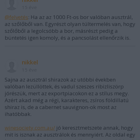
15 éve
@felvetés
: Ha az az 1000 Ft-os bor valóban ausztrál,
az szőlőből van. Egyrészt olyan túltermelés van, hogy
szőlőből a legolcsóbb a bor, másrészt pedig a
büntetés igen komoly, és a pancsolást ellenőrzik is.
nikkel
15 éve
Sajna az ausztrál shirazok az utóbbi években
valóban lezüllöttek, és vadul szeszes ribizliszörp
jórészük, mert az exportpiacokon ez a stílus megy.
Azért akad még a régi, karakteres, zsíros földillatú
shiraz is, de a cabernet sauvignon-ok most az
ihatóbbak.
winesociety.com.au/
jó keresztmetszete annak, hogy
mit is isznak az ausztrálok és mennyiért. Az oldal egy