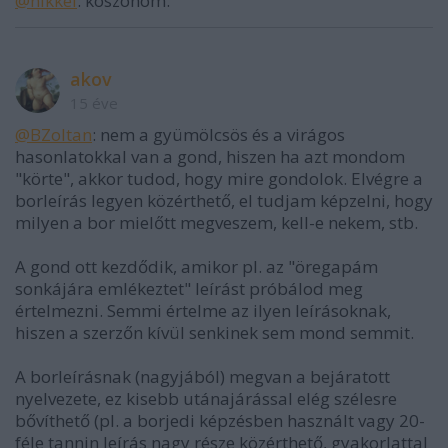
@nikkel
: köszönöm.
akov
15 éve
@BZoltan
: nem a gyümölcsös és a virágos
hasonlatokkal van a gond, hiszen ha azt mondom
"körte", akkor tudod, hogy mire gondolok. Elvégre a
borleírás legyen közérthető, el tudjam képzelni, hogy
milyen a bor mielőtt megveszem, kell-e nekem, stb.
A gond ott kezdődik, amikor pl. az "öregapám
sonkájára emlékeztet" leírást próbálod meg
értelmezni. Semmi értelme az ilyen leírásoknak,
hiszen a szerzőn kívül senkinek sem mond semmit.
A borleírásnak (nagyjából) megvan a bejáratott
nyelvezete, ez kisebb utánajárással elég szélesre
bővíthető (pl. a borjedi képzésben használt vagy 20-
féle tannin leírás nagy része közérthető, gyakorlattal