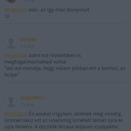
15 éve
@HgGina
: ööö...ez így mán bonyolult
:D
Jenyei
15 éve
@HgGina
: azért ezt rövidebben is
megfogalmazhattad volna:
"aki azt mondja, hogy nálam jobban ért a borhoz, az
hülye"
dagadtos
15 éve
@HgGina
: Én azokat irigylem, akiknek még mindig
örömet okoz ezt az unalomig ismételt témát újra és
újra felvetni. A díszítők leírása teljesen szubjektív,