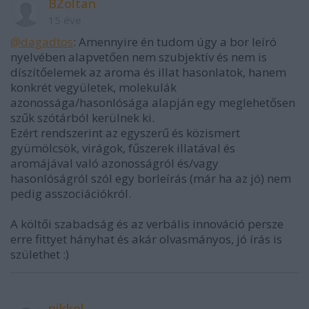
BZoltan
15 éve
@dagadtos
: Amennyire én tudom úgy a bor leíró
nyelvében alapvetően nem szubjektív és nem is
díszítőelemek az aroma és illat hasonlatok, hanem
konkrét vegyületek, molekulák
azonossága/hasonlósága alapján egy meglehetősen
szűk szótárból kerülnek ki.
Ezért rendszerint az egyszerű és közismert
gyümölcsök, virágok, fűszerek illatával és
aromájával való azonosságról és/vagy
hasonlóságról szól egy borleírás (már ha az jó) nem
pedig asszociációkról.
A költői szabadság és az verbális innováció persze
erre fittyet hányhat és akár olvasmányos, jó írás is
születhet :)
nikkel