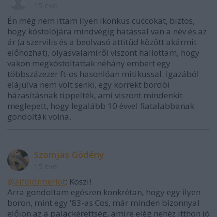
15 éve
Én még nem ittam ilyen ikonkus cuccokat, biztos,
hogy kóstolójára mindvégig hatással van a név és az
ár (a szervilis és a beolvasó attitűd között akármit
előhozhat), olyasvalamiről viszont hallottam, hogy
vakon megkóstoltattak néhány embert egy
többszázezer ft-os hasonlóan mitikussal. Igazából
elájulva nem volt senki, egy korrekt bordói
házasításnak tippelték, ami viszont mindenkit
meglepett, hogy legalább 10 évvel fiatalabbanak
gondolták volna.
Szomjas Gödény
15 éve
@alföldimerlot
: Köszi!
Arra gondoltam egészen konkrétan, hogy egy ilyen
boron, mint egy '83-as Cos, már minden bizonnyal
előjön az a palackérettség, amire elég nehéz itthon jó