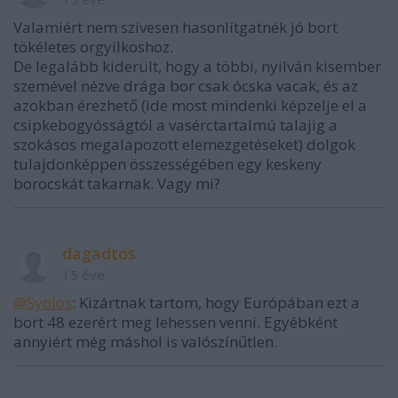
Valamiért nem szívesen hasonlítgatnék jó bort
tökéletes orgyilkoshoz.
De legalább kiderült, hogy a többi, nyilván kisember
szemével nézve drága bor csak ócska vacak, és az
azokban érezhető (ide most mindenki képzelje el a
csipkebogyósságtól a vasérctartalmú talajig a
szokásos megalapozott elemezgetéseket) dolgok
tulajdonképpen összességében egy keskeny
borocskát takarnak. Vagy mi?
dagadtos
15 éve
@Syolos
: Kizártnak tartom, hogy Európában ezt a
bort 48 ezerért meg lehessen venni. Egyébként
annyiért még máshol is valószínűtlen.