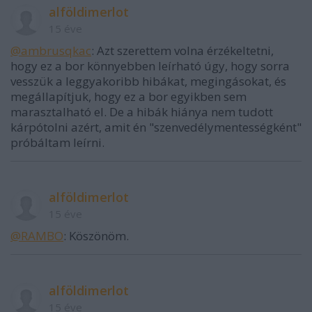
alföldimerlot
15 éve
@ambrusqkac
: Azt szerettem volna érzékeltetni,
hogy ez a bor könnyebben leírható úgy, hogy sorra
vesszük a leggyakoribb hibákat, megingásokat, és
megállapítjuk, hogy ez a bor egyikben sem
marasztalható el. De a hibák hiánya nem tudott
kárpótolni azért, amit én "szenvedélymentességként"
próbáltam leírni.
alföldimerlot
15 éve
@RAMBO
: Köszönöm.
alföldimerlot
15 éve