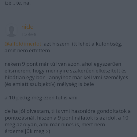
izé... te, na.
nick:
15 éve
@alföldimerlot
: azt hiszem, itt lehet a különbség,
amit nem értettem
nekem 9 pont már túl van azon, ahol egyszerűen
elismerem, hogy mennyire szakerűen elkészített és
hibátlan egy bor - annyihoz már kell vmi személyes
(és emiatt szubjektív) mélység is bele
a 10 pedig még ezen túl is vmi
de ha jól olvastam, ti is vmi hasonlóra gondoltatok a
pontozásnál, hiszen a 9 pont nálatok is az idol, a 10
meg az olyan, ami már nincs is, mert nem
érdemeljük meg :-)