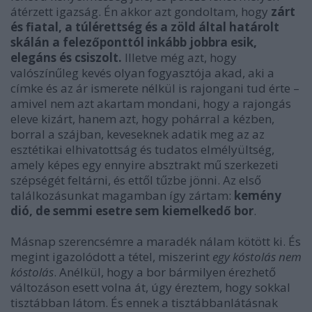
átérzett igazság. Én akkor azt gondoltam, hogy
zárt
és fiatal, a túlérettség és a zöld által határolt
skálán a felezőponttól inkább jobbra esik,
elegáns és csiszolt.
Illetve még azt, hogy
valószínűleg kevés olyan fogyasztója akad, aki a
címke és az ár ismerete nélkül is rajongani tud érte –
amivel nem azt akartam mondani, hogy a rajongás
eleve kizárt, hanem azt, hogy pohárral a kézben,
borral a szájban, keveseknek adatik meg az az
esztétikai elhivatottság és tudatos elmélyültség,
amely képes egy ennyire absztrakt mű szerkezeti
szépségét feltárni, és ettől tűzbe jönni. Az első
találkozásunkat magamban így zártam:
kemény
dió, de semmi esetre sem kiemelkedő bor
.
Másnap szerencsémre a maradék nálam kötött ki. És
megint igazolódott a tétel, miszerint
egy kóstolás nem
kóstolás
. Anélkül, hogy a bor bármilyen érezhető
változáson esett volna át, úgy éreztem, hogy sokkal
tisztábban látom. És ennek a tisztábbanlátásnak