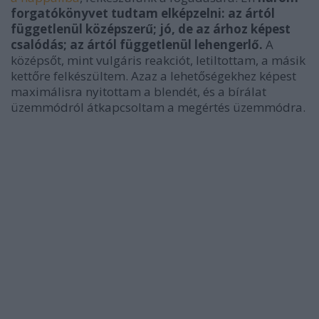
forgatókönyvet tudtam elképzelni: az ártól
függetlenül középszerű; jó, de az árhoz képest
csalódás; az ártól függetlenül lehengerlő.
A
középsőt, mint vulgáris reakciót, letiltottam, a másik
kettőre felkészültem. Azaz a lehetőségekhez képest
maximálisra nyitottam a blendét, és a bírálat
üzemmódról átkapcsoltam a megértés üzemmódra.