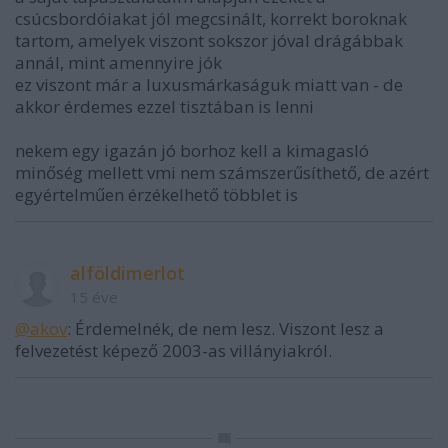
csúcsbordóiakat jól megcsinált, korrekt boroknak
tartom, amelyek viszont sokszor jóval drágábbak
annál, mint amennyire jók
ez viszont már a luxusmárkaságuk miatt van - de
akkor érdemes ezzel tisztában is lenni
nekem egy igazán jó borhoz kell a kimagasló
minőség mellett vmi nem számszerűsíthető, de azért
egyértelműen érzékelhető többlet is
alföldimerlot
15 éve
@akov
: Érdemelnék, de nem lesz. Viszont lesz a
felvezetést képező 2003-as villányiakról.