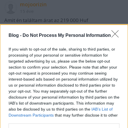
mojoorizin
15 éve
Amit én találtam árat az 219 000 Huf
Blog -
Do Not Process My Personal Information
nick:
15 éve
If you wish to opt-out of the sale, sharing to third parties, or
processing of your personal or sensitive information for
én sem értem, ha ennyire nem jött be, mitől 9 pont...
targeted advertising by us, please use the below opt-out
section to confirm your selection. Please note that after your
nem kell azt hinni, hogy gáz lehúzni egy
opt-out request is processed you may continue seeing
nemzetközileg esetleg túlságosan is elismert bort -
interest-based ads based on personal information utilized by
és nem muszáj neki mentőgondolatokat sem találni
us or personal information disclosed to third parties prior to
ha nem nyerő, hát nem nyerő
your opt-out. You may separately opt-out of the further
disclosure of your personal information by third parties on the
nem egy csúcsbordóit kóstoltam már horror árakon,
IAB’s list of downstream participants. This information may
és eddig egyik sem volt meghatározó élmény
also be disclosed by us to third parties on the
IAB’s List of
Downstream Participants
that may further disclose it to other
persze kimunkált borok voltak, de nem
third parties.
kiemelkedőek