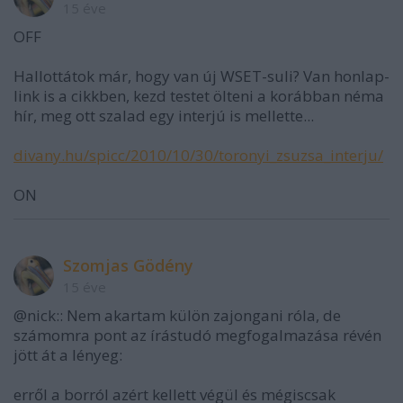
15 éve
OFF
Hallottátok már, hogy van új WSET-suli? Van honlap-
link is a cikkben, kezd testet ölteni a korábban néma
hír, meg ott szalad egy interjú is mellette...
divany.hu/spicc/2010/10/30/toronyi_zsuzsa_interju/
ON
Szomjas Gödény
15 éve
@nick:: Nem akartam külön zajongani róla, de
számomra pont az írástudó megfogalmazása révén
jött át a lényeg:
erről a borról azért kellett végül és mégiscsak