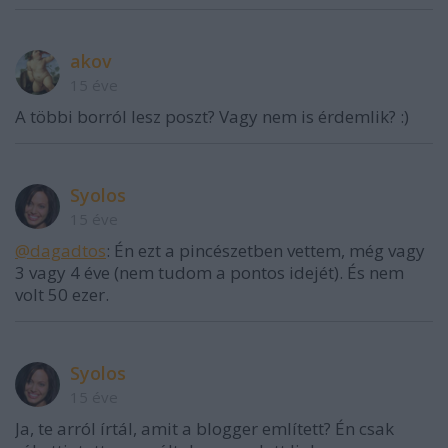
akov
15 éve
A többi borról lesz poszt? Vagy nem is érdemlik? :)
Syolos
15 éve
@dagadtos
: Én ezt a pincészetben vettem, még vagy
3 vagy 4 éve (nem tudom a pontos idejét). És nem
volt 50 ezer.
Syolos
15 éve
Ja, te arról írtál, amit a blogger említett? Én csak