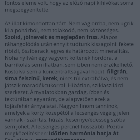
fontos eleme volt, hogy az előző napi kihívókat sorra
megszégyenítette.
Az illat kimondottan zárt. Nem vág orrba, nem ugrik
ki a pohárból, nem tolakodó, nem közönséges.
Szolid, jólnevelt és meglepően friss.
Alapos
ráhangolódás után ennyit tudtunk kiszagolni: fekete
ribizli, őszibarack, egres és határozott mineralitás.
Noha nyilván egy vagyont költenek hordóra, a
barrikolás sem illatban, sem ízben nem érzékelhető.
Kóstolva sem a koncentráltságával hódít:
filigrán,
sima felszínű, kerek
, nincs túl extrahálva, és nem
játszik maradékcukorral. Hibátlan, sziklaszilárd
szerkezet. Árnyalatokban gazdag, ízben és
textúrában egyaránt, de alapvetően ezek a
tojásfehér árnyalatai. Nagyon finom tanninok,
amelyek a korty közepétől a lecsengés végéig jelen
vannak - szárítás, húzás, kesernye/édesség szóba
sem jöhet. A lecsengés percnél hosszabb. Pozitív
megközelítésben:
időtlen harmónia hatja át
.