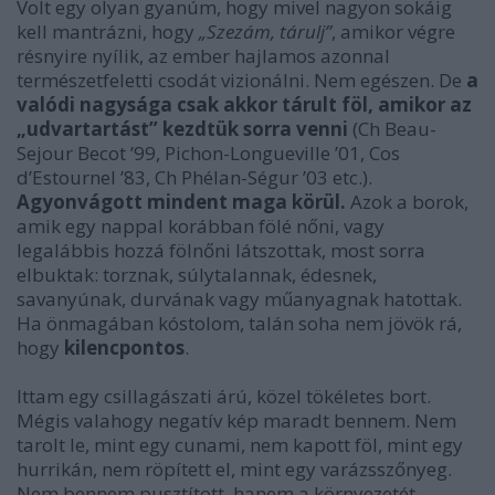
Volt egy olyan gyanúm, hogy mivel nagyon sokáig
kell mantrázni, hogy
„Szezám, tárulj”
, amikor végre
résnyire nyílik, az ember hajlamos azonnal
természetfeletti csodát vizionálni. Nem egészen. De
a
valódi nagysága csak akkor tárult föl, amikor az
„udvartartást” kezdtük sorra venni
(Ch Beau-
Sejour Becot ’99, Pichon-Longueville ’01, Cos
d’Estournel ’83, Ch Phélan-Ségur ’03 etc.).
Agyonvágott mindent maga körül.
Azok a borok,
amik egy nappal korábban fölé nőni, vagy
legalábbis hozzá fölnőni látszottak, most sorra
elbuktak: torznak, súlytalannak, édesnek,
savanyúnak, durvának vagy műanyagnak hatottak.
Ha önmagában kóstolom, talán soha nem jövök rá,
hogy
kilencpontos
.
Ittam egy csillagászati árú, közel tökéletes bort.
Mégis valahogy negatív kép maradt bennem. Nem
tarolt le, mint egy cunami, nem kapott föl, mint egy
hurrikán, nem röpített el, mint egy varázsszőnyeg.
Nem bennem pusztított, hanem a környezetét