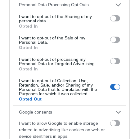
Please note that this website/app uses one or more Google
Personal Data Processing Opt Outs
services and may gather and store information including but
ilyenek után többször el is tűnődtem, hogy mi van
not limited to your visit or usage behaviour. You may click to
I want to opt-out of the Sharing of my
akkor, ha nem mi vagyunk a hülyék, hanem azok az
personal data.
grant or deny consent to Google and its third-party tags to
akár nemzetközi borszakértők is, akik nem mernek
Opted In
use your data for below specified purposes in below Google
nem agyondícsérni egy bordóit az évszázados
consent section.
I want to opt-out of the Sale of my
hírneve miatt...
Personal Data.
Opted In
I want to opt-out of processing my
Personal Data for Targeted Advertising.
mossberg operator
Opted In
15 éve
I want to opt-out of Collection, Use,
En azert hozzatennem - nem a veszekedes kedveert -
Retention, Sale, and/or Sharing of my
hogy van am ott valami tudas, terroir, koltseg nem
Personal Data that Is Unrelated with the
Purposes for which it was collected.
szamit hozzaallas, stb, amit mi nem ismerunk. S ez
Opted Out
erezheto is, azok elmondasa alapjan, akik ismerik is
Az a bor nem egy veletlenul felkapott dolog...
Google consents
I want to allow Google to enable storage
related to advertising like cookies on web or
Barman's Choice
device identifiers in apps.