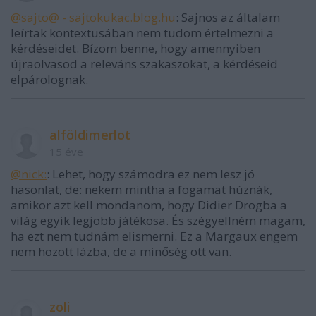
@sajto@ - sajtokukac.blog.hu
: Sajnos az általam
leírtak kontextusában nem tudom értelmezni a
kérdéseidet. Bízom benne, hogy amennyiben
újraolvasod a releváns szakaszokat, a kérdéseid
elpárolognak.
alföldimerlot
15 éve
@nick:
: Lehet, hogy számodra ez nem lesz jó
hasonlat, de: nekem mintha a fogamat húznák,
amikor azt kell mondanom, hogy Didier Drogba a
világ egyik legjobb játékosa. És szégyellném magam,
ha ezt nem tudnám elismerni. Ez a Margaux engem
nem hozott lázba, de a minőség ott van.
zoli