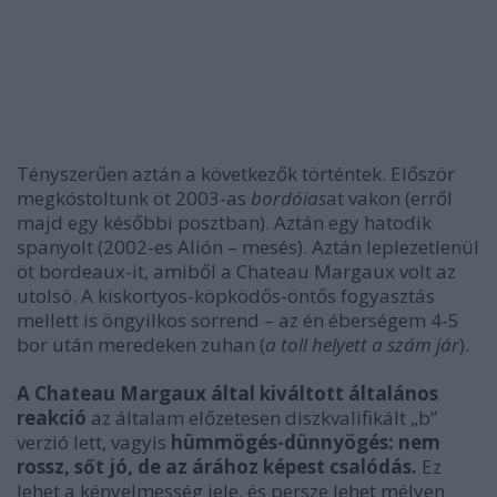
Tényszerűen aztán a következők történtek. Először
megkóstoltunk öt 2003-as
bordóias
at vakon (erről
majd egy későbbi posztban). Aztán egy hatodik
spanyolt (2002-es Alión – mesés). Aztán leplezetlenül
öt bordeaux-it, amiből a Chateau Margaux volt az
utolsó. A kiskortyos-köpködős-öntős fogyasztás
mellett is öngyilkos sorrend – az én éberségem 4-5
bor után meredeken zuhan (
a toll helyett a szám jár
).
A Chateau Margaux által kiváltott általános
reakció
az általam előzetesen diszkvalifikált „b”
verzió lett, vagyis
hümmögés-dünnyögés: nem
rossz, sőt jó, de az árához képest csalódás.
Ez
lehet a kényelmesség jele, és persze lehet mélyen