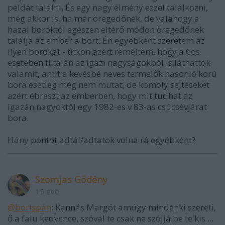
példát találni. És egy nagy élmény ezzel találkozni,
még akkor is, ha már öregedőnek, de valahogy a
hazai boroktól egészen eltérő módon öregedőnek
találja az ember a bort. Én egyébként szeretem az
ilyen borokat - titkon azért reméltem, hogy a Cos
esetében ti talán az igazi nagyságokból is láthattok
valamit, amit a kevésbé neves termelők hasonló korú
bora esetleg még nem mutat, de komoly sejtéseket
azért ébreszt az emberben, hogy mit tudhat az
igazán nagyoktól egy 1982-es v 83-as csúcsévjárat
bora.
Hány pontot adtál/adtatok volna rá egyébként?
Szomjas Gödény
15 éve
@borispán
: Kannás Margót amúgy mindenki szereti,
ő a falu kedvence, szóval te csak ne szójjá be te kis ...