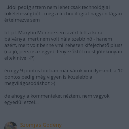
...idol pedig sztem nem lehet csak technológiai
tökéletességből - még a technoilógiát nagyon tágan
értelmezve sem
ld. pl. Marylin Monroe sem azért lett a kora
bálványa, mert nem volt nála szebb nő - hanem
azért, mert volt benne vmi nehezen kifejezhető plusz
(na jó, persze az egyéb tényezőktől most jótékonyan
eltekintve :-P)
én egy 9 pontos borban már várok vmi ilyesmit, a 10
pontos pedig még vigyen is közelebb a
megvilágosodáshoz :-)
de ahogy a kommenteket néztem, nem vagyok
egyedül ezzel...
Szomjas Gödény