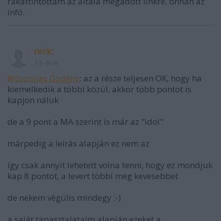
rákattintottam az általa megadott linkre, onnan az
infó.
nick:
15 éve
@Szomjas Gödény
: az a része teljesen OK, hogy ha
kiemelkedik a többi közül, akkor több pontot is
kapjon náluk
de a 9 pont a MA szerint is már az "idol"
márpedig a leírás alapján ez nem az
így csak annyit lehetett volna tenni, hogy ez mondjuk
kap 8 pontot, a levert többi meg kevesebbet
de nekem végülis mindegy :-)
a saját tapasztalataim alapján ezeket a