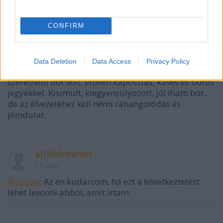
Nekem ennyi jut eszembe a Margaux kapcsán:)
CONFIRM
alföldimerlot
15 éve
Data Deletion
Data Access
Privacy Policy
@Szomjas Gödény
: A mi palackunk egy fáradt, de
szerethető bor volt, erősen káposztás, kávés és bőrös
jegyekkel. Kisimult, kiegyensúlyozott, jól iható bor,
de az élvezetéhez kell némi ráhangolódás és
jóindulat.
alföldimerlot
15 éve
@zusaw
: Az én kudarcom, ha ezt a következtetést
lehet levonni abból, amit írtam.