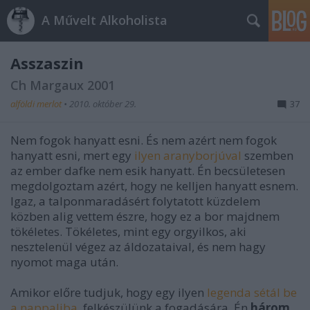
A Művelt Alkoholista
Asszaszin
Ch Margaux 2001
alföldi merlot
•
2010. október 29.
37
Nem fogok hanyatt esni. És nem azért nem fogok
hanyatt esni, mert egy
ilyen aranyborjúval
szemben
az ember dafke nem esik hanyatt. Én becsületesen
megdolgoztam azért, hogy ne kelljen hanyatt esnem.
Igaz, a talponmaradásért folytatott küzdelem
közben alig vettem észre, hogy ez a bor majdnem
tökéletes. Tökéletes, mint egy orgyilkos, aki
nesztelenül végez az áldozataival, és nem hagy
nyomot maga után.
Amikor előre tudjuk, hogy egy ilyen
legenda sétál be
a nappaliba
, felkészülünk a fogadására. Én
három