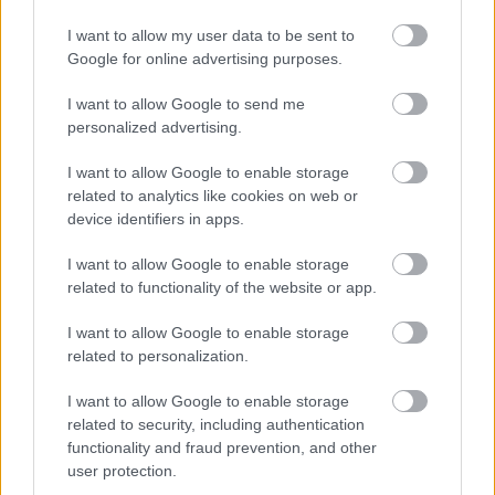
15 éve
I want to allow my user data to be sent to
Én nem értek a borhoz.
Google for online advertising purposes.
Viszont érdekesség és átfedés van amihez értek és a
poszt közt.
I want to allow Google to send me
Van egy skót whisky lepárló,a neve
personalized advertising.
Bruichladdich.Islay szigetén.Ez egy
neves,progresszív,bevállalós lepárló,sok
I want to allow Google to enable storage
meghökkentő whiskyvel.Van egy hat darabból álló
related to analytics like cookies on web or
sorozatuk,a neve Bruichladdich Sixteens-First
device identifiers in apps.
Growth.Ebben 16 éves,amerikai tölgyhordós érlelésű
single malt whiskyket finiselnek a legnevesebb
I want to allow Google to enable storage
francia borászatokból beszerzett hordókban.Ezek a
related to functionality of the website or app.
Lafite,Latour,Lafleur,Haut Brian,Yquem és a
Margaux.
I want to allow Google to enable storage
A Bruichladdich 16 Cuvee Margaux nevű whiskyt az
related to personalization.
egyik legromantikusabb,legszexibb párositásnak
I want to allow Google to enable storage
tartják.Egy igazi románc alakult ki a karakteres islay
related to security, including authentication
whisky és a gyümölcsös jegyeket rejtegető francia
functionality and fraud prevention, and other
hordó közt.A hölgyek is kedvelik ezt a whiskyt.Olyan
user protection.
mint egy erős,epres csók amikor kóstolod..:)