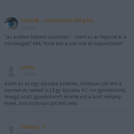
sajto@ - sajtokukac.blog.hu
15 éve
"az árához képest csalódás" - mert az ár fejezné ki a
minőséget? AM, hová lett a sok-sok év tapasztalat?
vinos
15 éve
Azért az az egy éjszaka pihenés, biztosan jót tett a
bornak és neked is:) Egy éjszaka 4 C-on (gondolom),
levegő alatt (gondolom?) érlelte ezt a bort néhány
évvel, ami biztosan jót tett neki.
stikasz_1
15 éve