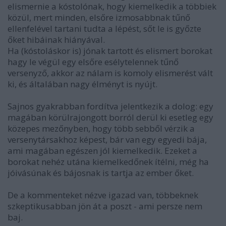
elismernie a kóstolónak, hogy kiemelkedik a többiek
közül, mert minden, elsőre izmosabbnak tűnő
ellenfelével tartani tudta a lépést, sőt le is győzte
őket hibáinak hiányával.
Ha (kóstoláskor is) jónak tartott és elismert borokat
hagy le végül egy elsőre esélytelennek tűnő
versenyző, akkor az nálam is komoly elismerést vált
ki, és általában nagy élményt is nyújt.
Sajnos gyakrabban fordítva jelentkezik a dolog: egy
magában körülrajongott borról derül ki esetleg egy
közepes mezőnyben, hogy több sebből vérzik a
versenytársakhoz képest, bár van egy egyedi bája,
ami magában egészen jól kiemelkedik. Ezeket a
borokat nehéz utána kiemelkedőnek ítélni, még ha
jóivásúnak és bájosnak is tartja az ember őket.
De a kommenteket nézve igazad van, többeknek
szkeptikusabban jön át a poszt - ami persze nem
baj.