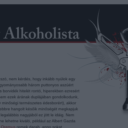
 szó, nem kérdés, hogy inkább nyúlok egy
 hagyományosabb három puttonyos aszúért
borvidék hitelét rontó, hiperekben ezresért
anem ezek árának duplájában gondolkodunk,
y minőségi természetes édesborért), akkor
yebbre hangolt későik minőségét megkapjuk
egalábbis nagyjából ez jött le idáig.
Nem
e lehetne kiváló, például az Albert Gazda
s Oremus
remek darab, anno sokat