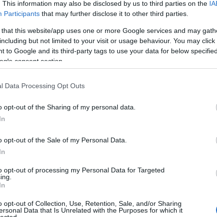
. This information may also be disclosed by us to third parties on the
IA
Participants
that may further disclose it to other third parties.
 that this website/app uses one or more Google services and may gath
including but not limited to your visit or usage behaviour. You may click 
Kollég
 to Google and its third-party tags to use your data for below specifi
ú Nemes
ogle consent section.
Albert 
dal, a
Alkonyi
n
tra
l Data Processing Opt Outs
Bordokt
őjével
Bortévé
o opt-out of the Sharing of my personal data.
Borwer
In
Jamie 
Jancis 
íme:
o opt-out of the Sale of my Personal Data.
Pécsi b
In
Robert 
ckback/id/2480013
Táncol
to opt-out of processing my Personal Data for Targeted
ing.
Vinogr
In
vörös é
artalomnak minősülnek, értük a
szolgáltatás technikai
üzemeltetője semmilyen
o opt-out of Collection, Use, Retention, Sale, and/or Sharing
 a blog szerkesztőjéhez. Részletek a
Felhasználási feltételekben
és az
adatvédelmi
ersonal Data that Is Unrelated with the Purposes for which it
Barátil
lected.