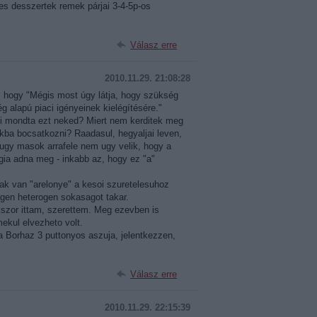
s desszertek remek párjai 3-4-5p-os
Válasz erre
2010.11.29. 21:08:28
, hogy "Mégis most úgy látja, hogy szükség
g alapú piaci igényeinek kielégítésére."
Ki mondta ezt neked? Miert nem kerditek meg
asokba bocsatkozni? Raadasul, hegyaljai leven,
ugy masok arrafele nem ugy velik, hogy a
gia adna meg - inkabb az, hogy ez "a"
k van "arelonye" a kesoi szuretelesuhoz
igen heterogen sokasagot takar.
zor ittam, szerettem. Meg ezevben is
mekul elvezheto volt.
 Borhaz 3 puttonyos aszuja, jelentkezzen,
Válasz erre
2010.11.29. 22:15:39