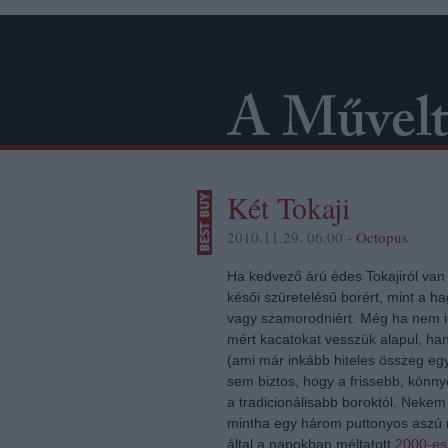
Két Tokaji
2010.11.29. 06:00 -
Octopus
Ha kedvező árú édes Tokajiról van
késői szüretelésű borért, mint a
vagy szamorodniért. Még ha nem is 
mért kacatokat vesszük alapul, h
(ami már inkább hiteles összeg eg
sem biztos, hogy a frissebb, könn
a tradicionálisabb boroktól. Nekem l
mintha egy három puttonyos aszú n
által a napokban méltatott
2000-e