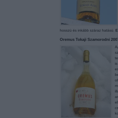
hosszú és inkább száraz hatású.
E
Oremus Tokaji Szamorodni 200
A
s
t
i
e
b
ol
m
il
a
e
c
k