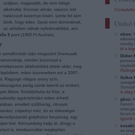
szájban, magasabb, de nem kilógó
alkohollal, finoman almás, viaszos ízét
Címkefelh
határozott kesernye kíséri, szinte fel sem
Utolsó
tűnik, hogy édes. Savai nem dominálnak,
az utóízben válnak nyilvánvalóbbá, ami
elzee:
M
rős 5
pont (1900 Ft Auchan).
ellenér
mindig 
7
itt a l
z ezredforduló után megszűnt Oremusék
Didier 
zamorodnija, minden bizonnyal a
persona
sayitwi
ermékpiramis átláthatóbbá tétele okán, meg
Rizling
s lepődtem, mikor észrevettem ezt a 2007-
Szikra 
st. Ragyogó világos arany szín,
zweigelt
eleszagolva pedig szinte leteríti az embert,
Somodi 
yan illatos. Kristálytiszta és friss, a
A világ 
uskotály egyértelműen tetten érhető
gbsz:
A
hanem 
latában, emellett szőlővirág, citrusok,
www.ga
nanász, csipetnyi méz, és az édességet
lecsm.h
llensúlyozandó grépfrútos fanyarság, egy
igyunk 
sipet füst. Könnyedség hatja át, ahogy a
ecsabi
ortyot is, mindazonáltal meglepően
és magy