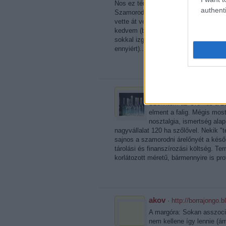
Nos ez tényleg érdekes fejlemény. Én 
authenti
Szamorodni története, s szerepét a f
vette át végleg.
@janigod
: nekem mond
kedvem (bár én egy igen fáradt állapo
sokkal izgalmasabbnak hangzik már mo
ennyiért)....
hegyaljai
Szerintem az Oremus a 20
elment a falig. Mégis mos
nosztalgia, ismertség alap
nagyvállalat 120 ha szőlővel. Nekik "t
sajnos a szamorodni árelőnyét a késői
tárolási és finanszírozási költség. 
korlátozott méretű, bármennyire is pro
akov
·
http://borrajongo.b
A margóra: Sokan asszoci
nem kellene így lennie (ám