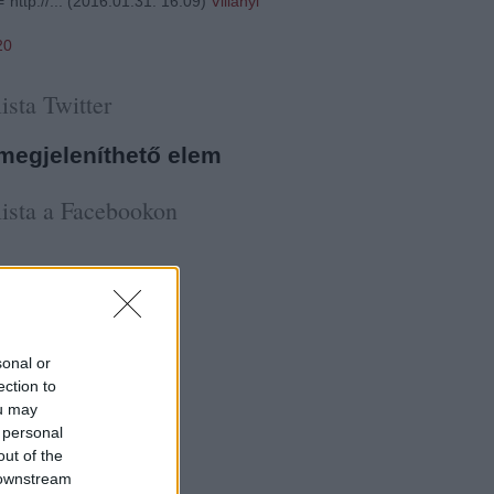
"http://...
(
2016.01.31. 16:09
)
Villányi
20
ista Twitter
megjeleníthető elem
ista a Facebookon
sonal or
ection to
ou may
 personal
out of the
 downstream