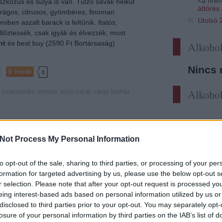
<a href=
iszkózus és súlya is van. Túlzó savak nélkül
áttörés
virágos, citrusos, gyömbéres, finoman
Utolsó 
iben aszalt barack is feltűnik. Itatós,
llőztessék, csak igyák és élvezzék, most
nt
és best buy (2590 Ft Bortársaság)
Alkohol
Nincs 
Tetszik
0
Alkohol
szamorodni
oremus
aszú
tokaji
sárga borház
Not Process My Personal Information
to opt-out of the sale, sharing to third parties, or processing of your per
formation for targeted advertising by us, please use the below opt-out s
r selection. Please note that after your opt-out request is processed y
eing interest-based ads based on personal information utilized by us or
rlat
Szászi-borok
disclosed to third parties prior to your opt-out. You may separately opt-
Pinceáron
losure of your personal information by third parties on the IAB’s list of