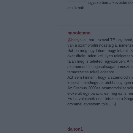
Egyszerűen a kevésbé éde
aszúknak.
napoletano
@hegyaljai
: hm.. szoval TE ugy latod
van a szamorodni nosztalgia, ismertsé
Hat en meg ugy latom, hogy lofarat. 
oket direkt, miert kell ilyen talalgat
talan meg is teheted, egyszeruen. Am
szamorodni letjogosultsagat a nosztal
termeszetes tokaji edesbor.
Azt sem hinnem, hogy a szamorodnina
kepest - minthogy az utobbi egy igen-
Az Oremus 2000es szamorodnijat soks
elokerult egy palack, es meg ez is re
Es ha valakinek nem tetszene a Sarga
orommel atveszem tole... :-)
dalton1