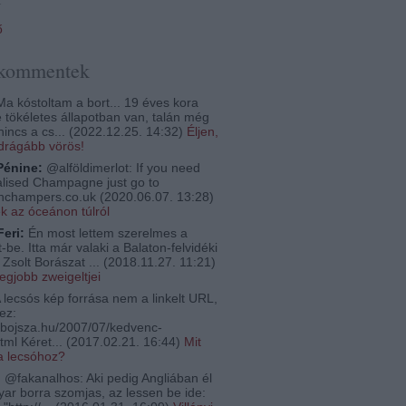
ő
 kommentek
a kóstoltam a bort... 19 éves kora
e tökéletes állapotban van, talán még
nincs a cs...
(
2022.12.25. 14:32
)
Éljen,
egdrágább vörös!
Pénine:
@alföldimerlot: If you need
lised Champagne just go to
thchampers.co.uk
(
2020.06.07. 13:28
)
ek az óceánon túlról
Feri:
Én most lettem szerelmes a
-be. Itta már valaki a Balaton-felvidéki
Zsolt Borászat ...
(
2018.11.27. 11:21
)
legjobb zweigeltjei
 lecsós kép forrása nem a linkelt URL,
ez:
bojsza.hu/2007/07/kedvenc-
tml Kéret...
(
2017.02.21. 16:44
)
Mit
a lecsóhoz?
:
@fakanalhos: Aki pedig Angliában él
ar borra szomjas, az lessen be ide: