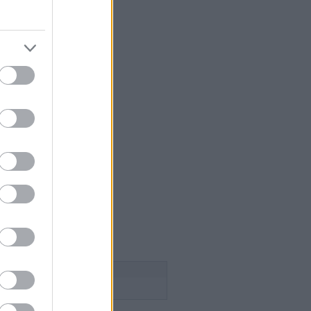
 szakács
égium
aság
lice
n Pince
esborok
ök
ca tanya
n
 a szőlősgazda
ádék
ss
Follow this blog