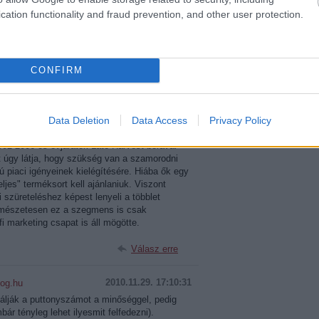
azt hittem, 2000-rel lezárult az Oremus
cation functionality and fraud prevention, and other user protection.
iatalosabb, közérthetőbb Late Harvest Cuvée
juk pont a 2000-es vette el a műfajtól a
tát ismertem meg azt a bort). Ez a 2007-es
st... Érdemes lesz egy róbát tenni (pláne
CONFIRM
Válasz erre
Data Deletion
Data Access
Privacy Policy
2010.11.29. 12:41:10
02-2006-os évjáratok Late Harvest borával
t úgy látja, hogy szükség van a szamorodni
ú piaci igényeinek kielégítésére. Hiába ők egy
eljes" terméksort kell ajánlaniuk. Viszont
 szüreteléshez képest lenyeli a többlet
Természetesen ez a szegmens is csak
fi marketing csapat is áll mögötte.
Válasz erre
2010.11.29. 17:10:31
log.hu
álják a puttonyszámot a minőséggel, pedig
bár tényleg lehet ilyesmit felfedezni).