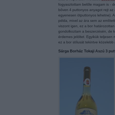
fogyasztottam belőle magam is - de
bőven 4 puttonyos anyagot rejt az 
egyenesen ötputtonyos lehetne). A
példa, mivel az ára sem az említet
viszont igen, ez a bor határozottan c
gondolkoztam a beszerzésén, de kö
érdemes jelöltet. Egyikük teljesen 
ez a bor stílusát tekintve közelebb 
Sárga Borház Tokaji Aszú 3 pu