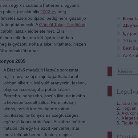
 van egy kis csalás a háttérben, ugyanis
a palack (az aktuális
2002-es
meg
 felvetés szempontjából pedig nem igazán jó
E-mail 
t kategóriába esik. A
Göncöl Tokaji Fordításé
Alkoho
áfolni látszik előítéleteimet. El is
Így pon
zben felfedeztem két újabb kísérletre
10 tipp
meg is győzött, noha a siker vitatható, hiszen
Best Bu
áll a másik táborhoz...
Az Alko
ttonyos 2005
A Disznókő megújult Hattyús sorozatát
rejti a név, az új dizájn tagadhatatlanul
jobban sikerült. Mélyülő aranyszín, lassan,
Legolva
olajosan csordogál a pohár faláról.
Érettebb, nehezebb, aszús illat, de inkább
a kevésbé oxidált stílus. Furmintosan
Kaló Im
Hogyan i
almás, aszalt körtés, határozottan
A cukor
botritiszes, tárkonyos és szegfűszeges,
A legesl
egész jó koncentrációval. Aszúhoz mérten
Figula M
fiatalos, de egy kis ázott kenyérhéj már
most feltűnik benne. Testes, olajos
Címké