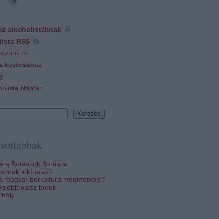
az alkoholistáknak
lista RSS
tozunk mi
 a kóstoláshoz
y
holista Naptár
sottabbak
re a Borászok Borásza
sznak a kínaiak?
 a magyar borkultúra megmentője?
egjobb olasz borok
ihály
k