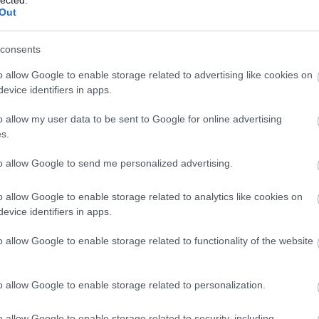
Out
2010.11.29. 08:58:49
A bűvös
kt volt úgy 5-6 pont körül táncolt, bár mára
Borkoll
consents
Bortárs
s jobban ízlett, komplexebb és szebb volt. A
o allow Google to enable storage related to advertising like cookies on
Food Po
nyűgözött le ennyire, nálam 6 pontra rúgott.
evice identifiers in apps.
Heiman
a és könnyűsége vitathatatlan, de számomra
os. Mondjuk az ízképe nagyon integrált, jó
Kézműv
o allow my user data to be sent to Google for online advertising
 nem sikerült így lebontanom.
Kistücs
s.
Mangali
íztelenebb, ott viszont már nincs mentség.
Radovi
to allow Google to send me personalized advertising.
Válasz erre
Rambo,
Szindb
o allow Google to enable storage related to analytics like cookies on
2010.11.29. 11:04:40
evice identifiers in apps.
te. Belépőnek szerintem jó.
IndaPa
 exÁrvay Hétfürtös 5 puttonyos aszú (2001) a
o allow Google to enable storage related to functionality of the website
, de 0,5L vetítve is olcsóbb, mint az átlag.
Válasz erre
o allow Google to enable storage related to personalization.
2010.11.29. 12:11:46
o allow Google to enable storage related to security, including