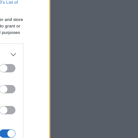
B’s List of
er and store
to grant or
ák
ed purposes
gazda
 Tokaja
or
k
Goode
Robinson
orozó
Parker
óMedve
aphy
s fehér
ag