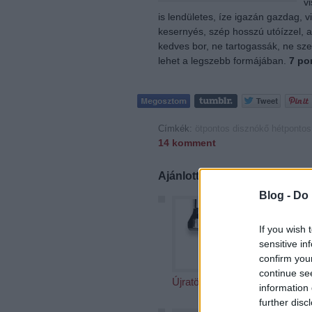
v
is lendületes, íze igazán gazdag, 
kesernyés, szép hosszú utóízzel, am
kedves bor, ne tartogassák, ne sze
lehet a legszebb formájában.
7 po
Címkék:
ötpontos
disznókő
hétpontos
14
komment
Ajánlott bejegyzések:
Blog -
Do 
If you wish 
sensitive in
confirm you
continue se
Újratöltve
Rövidzá
information 
further disc