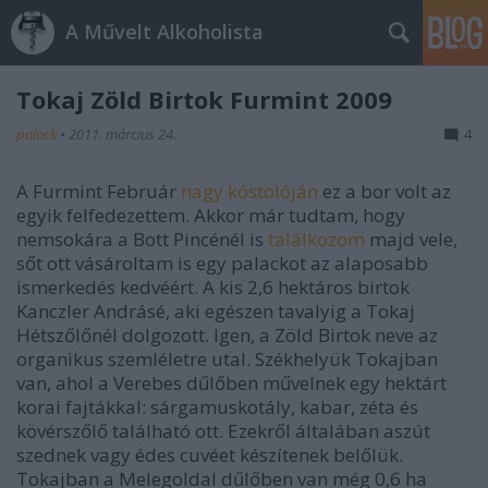
A Művelt Alkoholista
Tokaj Zöld Birtok Furmint 2009
palack
•
2011. március 24.
4
A Furmint Február
nagy kóstolóján
ez a bor volt az
egyik felfedezettem. Akkor már tudtam, hogy
nemsokára a Bott Pincénél is
találkozom
majd vele,
sőt ott vásároltam is egy palackot az alaposabb
ismerkedés kedvéért. A kis 2,6 hektáros birtok
Kanczler Andrásé, aki egészen tavalyig a Tokaj
Hétszőlőnél dolgozott. Igen, a Zöld Birtok neve az
organikus szemléletre utal. Székhelyük Tokajban
van, ahol a Verebes dűlőben művelnek egy hektárt
korai fajtákkal: sárgamuskotály, kabar, zéta és
kövérszőlő található ott. Ezekről általában aszút
szednek vagy édes cuvéet készítenek belőlük.
Tokajban a Melegoldal dűlőben van még 0,6 ha