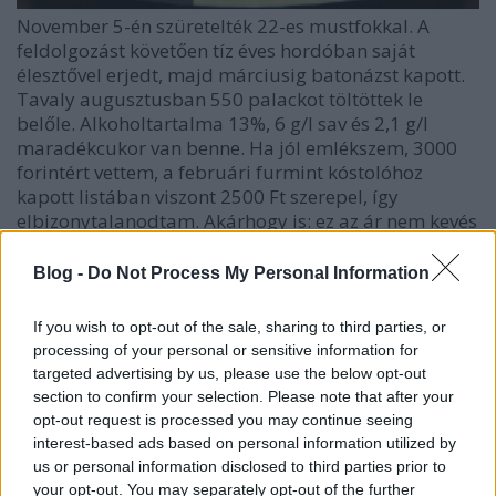
November 5-én szüretelték 22-es mustfokkal. A
feldolgozást követően tíz éves hordóban saját
élesztővel erjedt, majd márciusig batonázst kapott.
Tavaly augusztusban 550 palackot töltöttek le
belőle. Alkoholtartalma 13%, 6 g/l sav és 2,1 g/l
maradékcukor van benne. Ha jól emlékszem, 3000
forintért vettem, a februári furmint kóstolóhoz
kapott listában viszont 2500 Ft szerepel, így
elbizonytalanodtam. Akárhogy is: ez az ár nem kevés
egy induló pincétől, a mennyiség ismeretében
azonban könnyen lehet, hogy ez nem lesz probléma.
Blog -
Do Not Process My Personal Information
Halvány zöldessárga színű, ragyogóan tiszta. Illata
közepesen intenzív, édesen gyümölcsös, friss,
If you wish to opt-out of the sale, sharing to third parties, or
tartalmas. Érett, ropogós alma és körte mezei
processing of your personal or sensitive information for
virágokkal díszítve, egy kis hordóval és krétával
targeted advertising by us, please use the below opt-out
kerekítve. Kóstolva közepesen vastag, húsosan
section to confirm your selection. Please note that after your
gyümölcsös testű. Élénk savai étel melett válnak
opt-out request is processed you may continue seeing
barátságosabbá, én egy harcsapaprikással körített
interest-based ads based on personal information utilized by
kapros juhtúrós csuszával teszteltem otthon. Ízében
us or personal information disclosed to third parties prior to
(a boréban) körte és grépfrút mellett határozott,
your opt-out. You may separately opt-out of the further