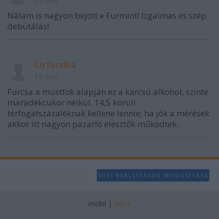
15 éve
Nálam is nagyon bejött e Furmint! Izgalmas és szép
debütálás!
Cirfandlia
15 éve
Furcsa a mustfok alapján ez a karcsú alkohol, szinte
maradékcukor nélkül. 14,5 körüli
térfogatszázaléknak kellene lennie; ha jók a mérések
akkor itt nagyon pazarló élesztők működtek.
SÜTI BEÁLLÍTÁSOK MÓDOSÍTÁSA
mobil
|
teljes