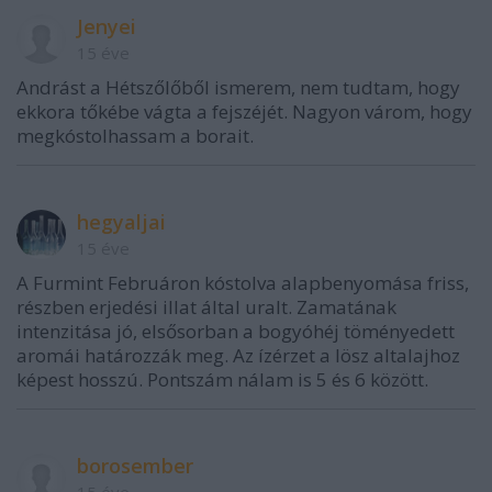
Jenyei
15 éve
Andrást a Hétszőlőből ismerem, nem tudtam, hogy
ekkora tőkébe vágta a fejszéjét. Nagyon várom, hogy
megkóstolhassam a borait.
hegyaljai
15 éve
A Furmint Februáron kóstolva alapbenyomása friss,
részben erjedési illat által uralt. Zamatának
intenzitása jó, elsősorban a bogyóhéj töményedett
aromái határozzák meg. Az ízérzet a lösz altalajhoz
képest hosszú. Pontszám nálam is 5 és 6 között.
borosember