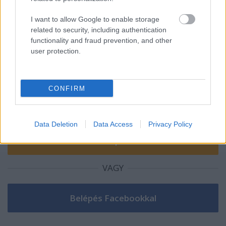
I want to allow Google to enable storage
related to security, including authentication
functionality and fraud prevention, and other
Szólj hozzá!
user protection.
A hozzászóláshoz be kell lépned!
CONFIRM
Data Deletion
Data Access
Privacy Policy
VAGY