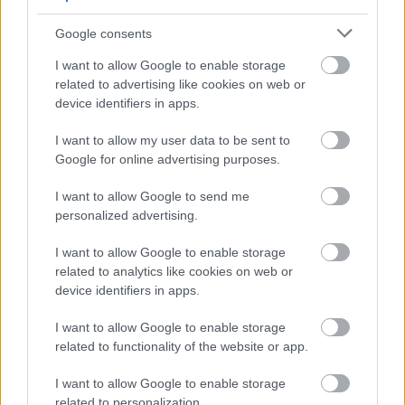
Aranyszájú Szt. Róbert
Google consents
I want to allow Google to enable storage
related to advertising like cookies on web or
Borok a Mátrából
device identifiers in apps.
I want to allow my user data to be sent to
Google for online advertising purposes.
Hetedhét csúcsmerlot
I want to allow Google to send me
personalized advertising.
I want to allow Google to enable storage
related to analytics like cookies on web or
Egy marék syrah
device identifiers in apps.
I want to allow Google to enable storage
related to functionality of the website or app.
I want to allow Google to enable storage
Etyek tizedszer
related to personalization.