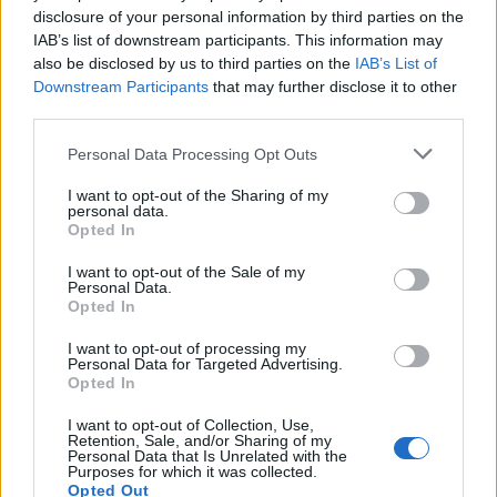
finoman sós ásványosság érezhető, összességében
disclosure of your personal information by third parties on the
nem túl bonyolult, mégis rétegzett, izgalmas a korty.
IAB’s list of downstream participants. This information may
Lecsengése közepesen hosszú, arányos, tartalmas.
also be disclosed by us to third parties on the
IAB’s List of
Downstream Participants
that may further disclose it to other
Igazi furmint prototípus: gyümölcsök és
third parties.
ásványosság markáns savakkal rusztikus stílusban.
Öt pont
talán kevés neki, ostromolja ám a
hat
ot
Please note that this website/app uses one or more Google
Personal Data Processing Opt Outs
derekasan.
services and may gather and store information including but
not limited to your visit or usage behaviour. You may click to
I want to opt-out of the Sharing of my
personal data.
grant or deny consent to Google and its third-party tags to
Opted In
use your data for below specified purposes in below Google
consent section.
I want to opt-out of the Sale of my
Címkék:
kóstolás
fehér
hatpontos
ötpontos
tokaj
furmint
Personal Data.
Opted In
2009
tokaj zöld birtok
I want to opt-out of processing my
Personal Data for Targeted Advertising.
Opted In
Ajánlott bejegyzések:
I want to opt-out of Collection, Use,
Retention, Sale, and/or Sharing of my
Personal Data that Is Unrelated with the
Purposes for which it was collected.
Opted Out