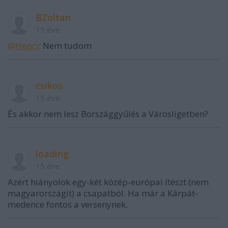
BZoltan
15 éve
@Hepci
: Nem tudom
csikos
15 éve
És akkor nem lesz Bországgyűlés a Városligetben?
loading
15 éve
Azért hiányolok egy-két közép-európai ítészt (nem
magyarországit) a csapatból. Ha már a Kárpát-
medence fontos a versenynek.