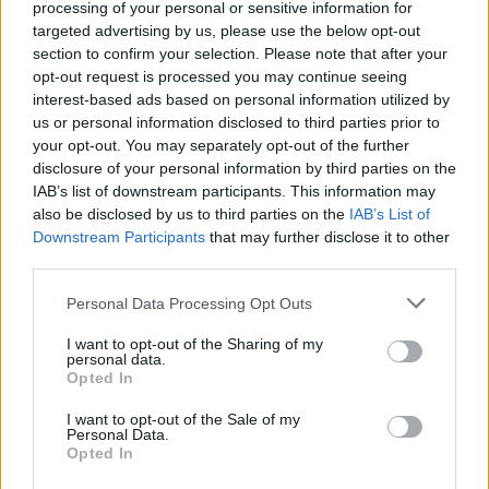
processing of your personal or sensitive information for
A mindenséggel mérd magad
targeted advertising by us, please use the below opt-out
section to confirm your selection. Please note that after your
opt-out request is processed you may continue seeing
interest-based ads based on personal information utilized by
us or personal information disclosed to third parties prior to
Aranyszájú Szt. Róbert
your opt-out. You may separately opt-out of the further
disclosure of your personal information by third parties on the
IAB’s list of downstream participants. This information may
also be disclosed by us to third parties on the
IAB’s List of
Downstream Participants
that may further disclose it to other
Kevés vagyok
third parties.
Please note that this website/app uses one or more Google
Personal Data Processing Opt Outs
services and may gather and store information including but
not limited to your visit or usage behaviour. You may click to
I want to opt-out of the Sharing of my
personal data.
Borok a Mátrából
grant or deny consent to Google and its third-party tags to
Opted In
use your data for below specified purposes in below Google
consent section.
I want to opt-out of the Sale of my
Personal Data.
Opted In
Satöbbi Tokaji Aszú 3 Puttonyos 2008