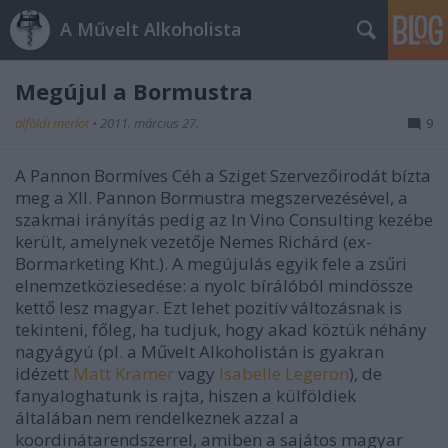
A Művelt Alkoholista
Megújul a Bormustra
alföldi merlot
•
2011. március 27.
9
A Pannon Bormíves Céh a Sziget Szervezőirodát bízta
meg a XII. Pannon Bormustra megszervezésével, a
szakmai irányítás pedig az In Vino Consulting kezébe
került, amelynek vezetője Nemes Richárd (ex-
Bormarketing Kht.). A megújulás egyik fele a zsűri
elnemzetköziesedése: a nyolc bírálóból mindössze
kettő lesz magyar. Ezt lehet pozitív változásnak is
tekinteni, főleg, ha tudjuk, hogy akad köztük néhány
nagyágyú (pl. a Művelt Alkoholistán is gyakran
idézett
Matt Kramer
vagy
Isabelle Legeron
), de
fanyaloghatunk is rajta, hiszen a külföldiek
általában nem rendelkeznek azzal a
koordinátarendszerrel, amiben a sajátos magyar