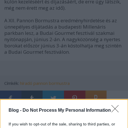
külön kezeléséért és díjazásáért, de erre úgy látszik,
még nem érett meg az idő).
A XII. Pannon Bormustra eredményhirdetése és az
ünnepélyes díjátadás a budapesti Millenáris
parkban lesz, a Budai Gourmet fesztivál szakmai
nyitónapján, június 2-án. A nagyközönség a nyertes
borokat először június 3-án kóstolhatja meg szintén
a Budai Gourmet fesztiválon.
Címkék:
híradó
pannon bormustra
Blog -
Do Not Process My Personal Information
Ajánlott bejegyzések:
If you wish to opt-out of the sale, sharing to third parties, or