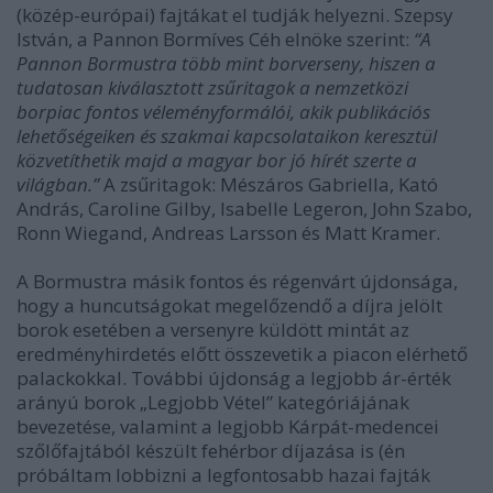
(közép-európai) fajtákat el tudják helyezni. Szepsy
István, a Pannon Bormíves Céh elnöke szerint:
“A
Pannon Bormustra több mint borverseny, hiszen a
tudatosan kiválasztott zsűritagok a nemzetközi
borpiac fontos véleményformálói, akik publikációs
lehetőségeiken és szakmai kapcsolataikon keresztül
közvetíthetik majd a magyar bor jó hírét szerte a
világban.”
A zsűritagok: Mészáros Gabriella, Kató
András, Caroline Gilby, Isabelle Legeron, John Szabo,
Ronn Wiegand, Andreas Larsson és Matt Kramer.
A Bormustra másik fontos és régenvárt újdonsága,
hogy a huncutságokat megelőzendő a díjra jelölt
borok esetében a versenyre küldött mintát az
eredményhirdetés előtt összevetik a piacon elérhető
palackokkal. További újdonság a legjobb ár-érték
arányú borok „Legjobb Vétel” kategóriájának
bevezetése, valamint a legjobb Kárpát-medencei
szőlőfajtából készült fehérbor díjazása is (én
próbáltam lobbizni a legfontosabb hazai fajták