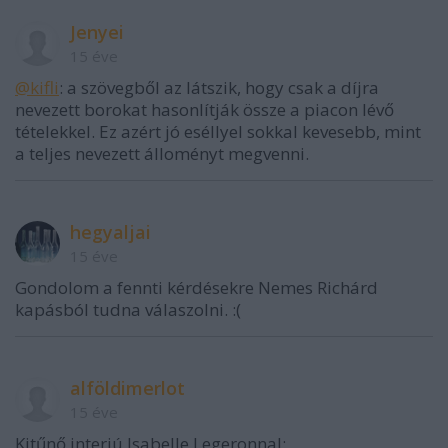
Jenyei
15 éve
@kifli
: a szövegből az látszik, hogy csak a díjra
nevezett borokat hasonlítják össze a piacon lévő
tételekkel. Ez azért jó eséllyel sokkal kevesebb, mint
a teljes nevezett álloményt megvenni.
hegyaljai
15 éve
Gondolom a fennti kérdésekre Nemes Richárd
kapásból tudna válaszolni. :(
alföldimerlot
15 éve
Kitűnő interjú Isabelle Legeronnal: