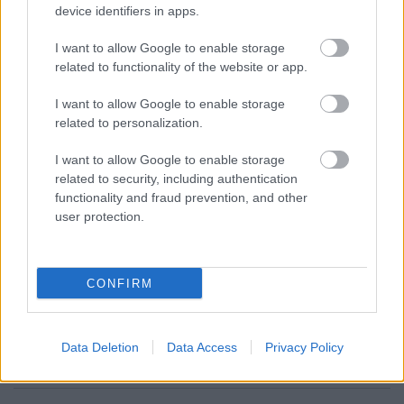
device identifiers in apps.
kifli
I want to allow Google to enable storage
15 éve
related to functionality of the website or app.
miért nem a piacon veszik a palackokat egyből?
I want to allow Google to enable storage
related to personalization.
BZoltan
I want to allow Google to enable storage
15 éve
related to security, including authentication
functionality and fraud prevention, and other
@kifli
: Poén lenne, ha a nevezési összeg annyi lenne
user protection.
amennyiből a nevezett borokat meg tudják venni a
szervezők.
CONFIRM
Hepci
15 éve
Data Deletion
Data Access
Privacy Policy
@BZoltan
: hány kartonnal?