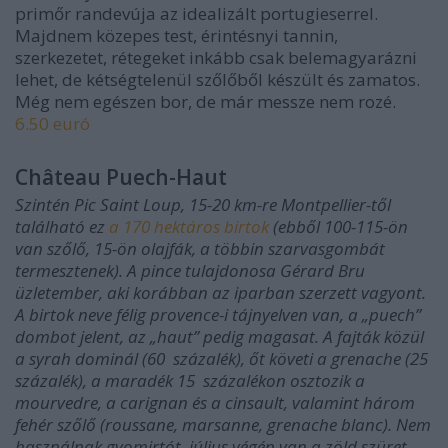
primőr randevúja az idealizált portugieserrel.
Majdnem közepes test, érintésnyi tannin,
szerkezetet, rétegeket inkább csak belemagyarázni
lehet, de kétségtelenül szőlőből készült és zamatos.
Még nem egészen bor, de már messze nem rozé.
6.50 euró
Château Puech-Haut
Szintén Pic Saint Loup, 15-20 km-re Montpellier-től
található ez
a 170 hektáros birtok
(ebből 100-115-ön
van szőlő, 15-ön olajfák, a többin szarvasgombát
termesztenek). A pince tulajdonosa Gérard Bru
üzletember, aki korábban az iparban szerzett vagyont.
A birtok neve félig provence-i tájnyelven van, a „puech”
dombot jelent, az „haut” pedig magasat. A fajták közül
a syrah dominál (60 százalék), őt követi a grenache (25
százalék), a maradék 15 százalékon osztozik a
mourvedre, a carignan és a cinsault, valamint három
fehér szőlő (roussane, marsanne, grenache blanc). Nem
használnak gyomirtót, július végén van a zöld szüret,