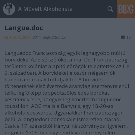
A Művelt Alkoholista
Langue.doc
Az Alkoholisták
•
2011. augusztus 23.
10
Languedoc Franciaország egyik legnagyobb múltú
borvidéke. Az első szőlőket a mai Dél-Franciaország
területén kolóniát alapító görögök telepítették az i. e.
5. században. A borvidéket először mégsem ők,
hanem a rómaiak futtatják fel. A borvidék
történetének első évezrede aránylag eseménytelenül
telik, legfőképp töppedtszőlős édes borokat
készítenek erre, az egyik legismertebb languedoc-
roussilloni AOC ma is a Banyuls, egy 18-20-as
alkoholú édesvörös. Ugyanakkor Franciaországon
belül a languedoci bor sokáig ismeretlen marad.
Csak a 17. századtól irányul rá szórványos figyelem,
mígnem 1709-ben egy rendkívül kemény télen