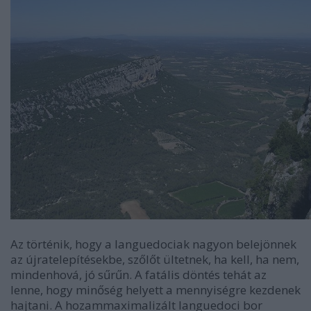
Az történik, hogy a languedociak nagyon belejönnek
az újratelepítésekbe, szőlőt ültetnek, ha kell, ha nem,
mindenhová, jó sűrűn. A fatális döntés tehát az
lenne, hogy minőség helyett a mennyiségre kezdenek
hajtani. A hozammaximalizált languedoci bor