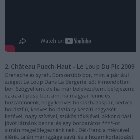
2. Château Puech-Haut - Le Loup Du Pic 2009
Grenache és syrah. Borszerűbb bor, mint a párjául
szegett Le Loup Dans La Bergerie, sőt kimondottan
bor. Szégyellem, de ha már belekezdtem, befejezem:
ez az a típusú bor, ami ha magyar lenne és
hozzátennénk, hogy kedves borászházaspár, kedves
borászfiú, kedves borászlány készíti négy/két
kezével, nagy szívével, szűkös tőkéjével, akkor óriási
jövőt látnánk benne, és egy borbarátos ****-ot
simán megelőlegeznénk neki. Dél-francia mércével
élénk, talán már izgága savú, és a hozamkorlátozást