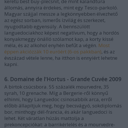
keretű best buy-plecsnit, de mint kalandtúra
állomás, annyira érdekes, mint egy Tesco-parkoló.
Magyar szájjal messze a legkönnyebben élvezhető
az egész sorban, ismerős ízvilág és szerkezet,
nyugodtabb egyensúly. A bennszülött
languedociakhoz képest negatívum, hogy a hordós
konyakmeggy önálló szólamot kap, a korty kissé
méla, és az alkohol enyhén befűt a végén.
Most
éppen akciózzák 10 euróért (6-os pakkban)
, és az
évszázad vétele lenne, ha itthon is ennyiért lehetne
kapni.
6. Domaine de l’Hortus - Grande Cuvée 2009
A birtok csúcsbora. 55 százalék mourvedre, 35
syrah, 10 grenache. Míg a Bergerie-ről könnyű
elhinni, hogy Languedoc csinosabbik arca, erről
előbb állapítjuk meg, hogy becsvágyó, sokdiplomás
bor, minthogy dél-francia, és akár languedoci is
lehet. Két váratlan húzás mattolja a
prekoncepciókat: a barrikérlelés és a mourvedre-