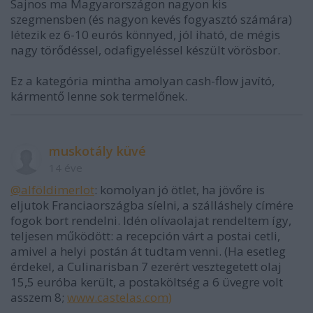
Sajnos ma Magyarországon nagyon kis
szegmensben (és nagyon kevés fogyasztó számára)
létezik ez 6-10 eurós könnyed, jól iható, de mégis
nagy törődéssel, odafigyeléssel készült vörösbor.
Ez a kategória mintha amolyan cash-flow javító,
kármentő lenne sok termelőnek.
muskotály küvé
14 éve
@alföldimerlot
: komolyan jó ötlet, ha jövőre is
eljutok Franciaországba síelni, a szálláshely címére
fogok bort rendelni. Idén olívaolajat rendeltem így,
teljesen működött: a recepción várt a postai cetli,
amivel a helyi postán át tudtam venni. (Ha esetleg
érdekel, a Culinarisban 7 ezerért vesztegetett olaj
15,5 euróba került, a postaköltség a 6 üvegre volt
asszem 8;
www.castelas.com)