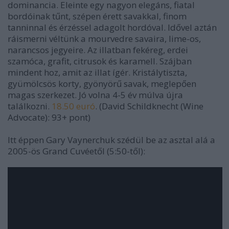
dominancia. Eleinte egy nagyon elegáns, fiatal
bordóinak tűnt, szépen érett savakkal, finom
tanninnal és érzéssel adagolt hordóval. Idővel aztán
ráismerni véltünk a mourvedre savaira, lime-os,
narancsos jegyeire. Az illatban fekéreg, erdei
szamóca, grafit, citrusok és karamell. Szájban
mindent hoz, amit az illat ígér. Kristálytiszta,
gyümölcsös korty, gyönyörű savak, meglepően
magas szerkezet. Jó volna 4-5 év múlva újra
találkozni.
18.50 euró
. (David Schildknecht (Wine
Advocate): 93+ pont)
Itt éppen Gary Vaynerchuk szédül be az asztal alá a
2005-ös Grand Cuvéetől (5:50-től):