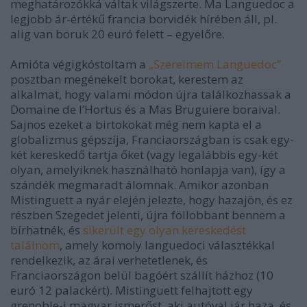
meghatározókká váltak világszerte. Ma Languedoc a
legjobb ár-értékű francia borvidék hírében áll, pl.
alig van boruk 20 euró felett – egyelőre.
Amióta végigkóstoltam a
„Szerelmem Languedoc”
posztban megénekelt borokat, kerestem az
alkalmat, hogy valami módon újra találkozhassak a
Domaine de l’Hortus és a Mas Bruguiere boraival.
Sajnos ezeket a birtokokat még nem kapta el a
globalizmus gépszíja, Franciaországban is csak egy-
két kereskedő tartja őket (vagy legalábbis egy-két
olyan, amelyiknek használható honlapja van), így a
szándék megmaradt álomnak. Amikor azonban
Mistinguett a nyár elején jelezte, hogy hazajön, és ez
részben Szegedet jelenti, újra föllobbant bennem a
bírhatnék, és
sikerült egy olyan kereskedést
találnom
, amely komoly languedoci választékkal
rendelkezik, az árai verhetetlenek, és
Franciaországon belül bagóért szállít házhoz (10
euró 12 palackért). Mistinguett felhajtott egy
grenoble-i magyar ismerőst, aki autóval jár haza, és