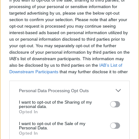
If you wish to opt-out of the sale, sharing to third parties, or
Kóstolva rendkívül homogén, nincs turbólyuk, nincs
processing of your personal or sensitive information for
nyomatékesés. Magabiztos, egyúttal barátságos.
targeted advertising by us, please use the below opt-out
Túlérettségnek nyoma sincs, életerős, de érett savak
section to confirm your selection. Please note that after your
mozgatják, az alkohol 13,5 százalék, szóra sem
opt-out request is processed you may continue seeing
érdemes. Komplexitásban nyilván nem ez az utolsó
interest-based ads based on personal information utilized by
szó, de hát gyerek még, nincs egészen tíz euró, és
us or personal information disclosed to third parties prior to
engem a biciklicselek elmaradásáért bőven kárpótol,
your opt-out. You may separately opt-out of the further
hogy finom, érdekes és tiszta.
9,50 euró
disclosure of your personal information by third parties on the
IAB’s list of downstream participants. This information may
also be disclosed by us to third parties on the
IAB’s List of
Mas Bruguière
Downstream Participants
that may further disclose it to other
Pic Saint Loup, megint.
A birtok a Bruguière-családé
,
third parties.
mely állítólag a 13. század óta művel földet errefelé.
Please note that this website/app uses one or more Google
Personal Data Processing Opt Outs
Hatodik generációs borászok, az első Bruguière-
services and may gather and store information including but
borokat a 17. században készítették. 20 ha, 6 bor.
not limited to your visit or usage behaviour. You may click to
I want to opt-out of the Sharing of my
Biodinamikus szőlőművelés. Bogyózzák a fürtöket,
personal data.
grant or deny consent to Google and its third-party tags to
kétnaponkénti „pigeage” (törkölykalap mustba történő
Opted In
use your data for below specified purposes in below Google
lenyomkodása), nincs fajélesztő, visszafogott kénezés.
consent section.
I want to opt-out of the Sale of my
Personal Data.
Opted In
4. Mas Bruguière - l'Arbouse 2009