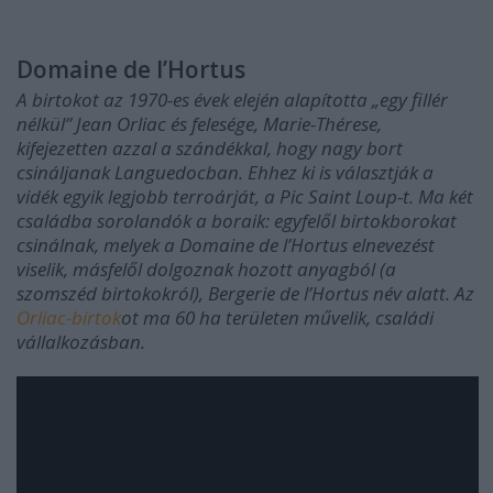
Domaine de l’Hortus
A birtokot az 1970-es évek elején alapította „egy fillér
nélkül” Jean Orliac és felesége, Marie-Thérese,
kifejezetten azzal a szándékkal, hogy nagy bort
csináljanak Languedocban. Ehhez ki is választják a
vidék egyik legjobb terroárját, a Pic Saint Loup-t. Ma két
családba sorolandók a boraik: egyfelől birtokborokat
csinálnak, melyek a Domaine de l’Hortus elnevezést
viselik, másfelől dolgoznak hozott anyagból (a
szomszéd birtokokról), Bergerie de l’Hortus név alatt. Az
Orliac-birtok
ot ma 60 ha területen művelik, családi
vállalkozásban.