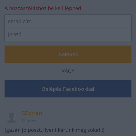
A hozzászóláshoz be kell lépned!
VAGY
BZoltan
14 éve
Igazán jó poszt. Ilyent kérünk még sokat :)