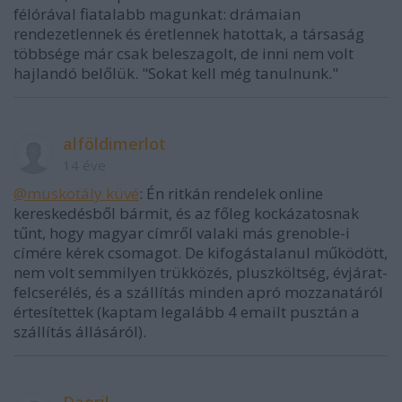
félórával fiatalabb magunkat: drámaian
rendezetlennek és éretlennek hatottak, a társaság
többsége már csak beleszagolt, de inni nem volt
hajlandó belőlük. "Sokat kell még tanulnunk."
alföldimerlot
14 éve
@muskotály küvé
: Én ritkán rendelek online
kereskedésből bármit, és az főleg kockázatosnak
tűnt, hogy magyar címről valaki más grenoble-i
címére kérek csomagot. De kifogástalanul működött,
nem volt semmilyen trükközés, pluszköltség, évjárat-
felcserélés, és a szállítás minden apró mozzanatáról
értesítettek (kaptam legalább 4 emailt pusztán a
szállítás állásáról).