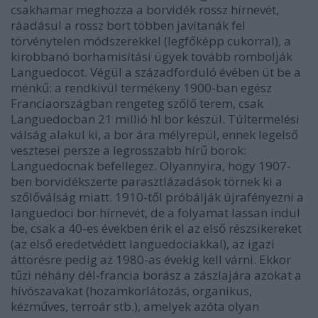
csakhamar meghozza a borvidék rossz hírnevét,
ráadásul a rossz bort többen javítanák fel
törvénytelen módszerekkel (legfőképp cukorral), a
kirobbanó borhamisítási ügyek tovább rombolják
Languedocot. Végül a századforduló évében üt be a
ménkű: a rendkívül termékeny 1900-ban egész
Franciaországban rengeteg szőlő terem, csak
Languedocban 21 millió hl bor készül. Túltermelési
válság alakul ki, a bor ára mélyrepül, ennek legelső
vesztesei persze a legrosszabb hírű borok:
Languedocnak befellegez. Olyannyira, hogy 1907-
ben borvidékszerte parasztlázadások törnek ki a
szőlőválság miatt. 1910-től próbálják újrafényezni a
languedoci bor hírnevét, de a folyamat lassan indul
be, csak a 40-es években érik el az első részsikereket
(az első eredetvédett languedociakkal), az igazi
áttörésre pedig az 1980-as évekig kell várni. Ekkor
tűzi néhány dél-francia borász a zászlajára azokat a
hívószavakat (hozamkorlátozás, organikus,
kézműves, terroár stb.), amelyek azóta olyan