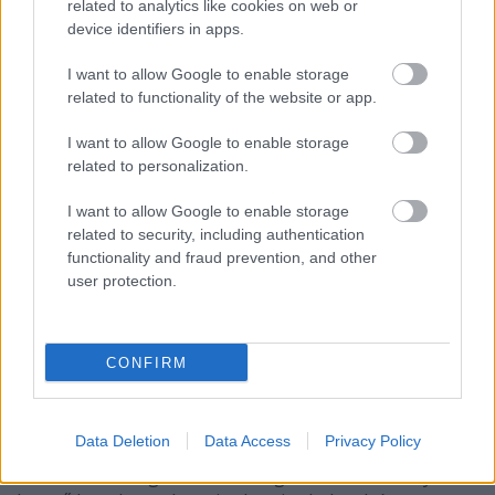
related to analytics like cookies on web or
kavicsos. Grenache, syrah, mourvedre + carignan. Kézi
device identifiers in apps.
szüret a lejtősebb részeken, a többin gépi. Bogyóznak,
viszont csak akkor válogatnak, ha szükséges, zöld
I want to allow Google to enable storage
szüret csak a fiatalabb parcelláknál. Betontartályos
related to functionality of the website or app.
erjesztés és érlelés, illetve egy kis rész 500 literes
fahordókban érik. Finom seprőn érlelt, almasavbontott
I want to allow Google to enable storage
borok. A Terre d’Argence öreg tőkés grenache és syrah
related to personalization.
(30-35 hl/ha-as hozam), 9-12 hónapig érlelték
I want to allow Google to enable storage
tartályban.
related to security, including authentication
functionality and fraud prevention, and other
5. Château Mourgues du Grès – Terre
user protection.
d’Argence 2008
A 2007-es évjáratot személyesen Robert Parker
dicsérte az egekbe, a 2008-ast pedig a Decanter
CONFIRM
dekorálta ki 5 csillaggal, és nevezte ki a legjobb
árértékű syrah-nak valamelyik tesztjében. Egyébként
nem teljesen syrah, 10 százalék grenache-t is
Data Deletion
Data Access
Privacy Policy
kevernek bele. Remek bor, igazi sármőr, de semmit
nem mond Languedocról. Megérdemli az aranyozott