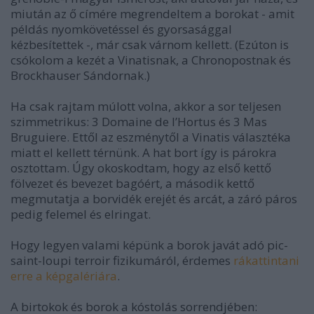
miután az ő címére megrendeltem a borokat - amit
példás nyomkövetéssel és gyorsasággal
kézbesítettek -, már csak várnom kellett. (Ezúton is
csókolom a kezét a Vinatisnak, a Chronopostnak és
Brockhauser Sándornak.)
Ha csak rajtam múlott volna, akkor a sor teljesen
szimmetrikus: 3 Domaine de l’Hortus és 3 Mas
Bruguiere. Ettől az eszménytől a Vinatis választéka
miatt el kellett térnünk. A hat bort így is párokra
osztottam. Úgy okoskodtam, hogy az első kettő
fölvezet és bevezet bagóért, a második kettő
megmutatja a borvidék erejét és arcát, a záró páros
pedig felemel és elringat.
Hogy legyen valami képünk a borok javát adó pic-
saint-loupi terroir fizikumáról, érdemes
rákattintani
erre a képgalériára
.
A birtokok és borok a kóstolás sorrendjében: