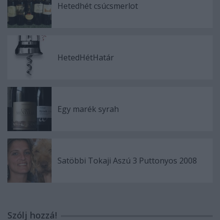
Hetedhét csúcsmerlot
HetedHétHatár
Egy marék syrah
Satöbbi Tokaji Aszú 3 Puttonyos 2008
Szólj hozzá!