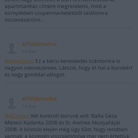
apartmanház címére megrendelni, mint a
környékbeli szupermarketekből találomra
összevásárolni...
alföldimerlot
14 éve
@sweetsole
: Ez a bécsi kereskedés számomra is
nagyon rokonszenves. Látszik, hogy él-hal a borokért
és nagy gonddal válogat.
alföldimerlot
14 éve
@BZoltan
: Két kontroll-borunk volt: Balla Géza
Ménesi Kadarka 2008 és St. Andrea Akutyafáját
2008. A kóstoló elején még úgy tűnt, hogy rendben
vannak, a közepén visszakóstolva már nem értettük