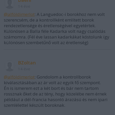
Daeril
14 éve
@alföldimerlot
: A Languedoc-i borokhoz nem volt
szerencsém, de a kontrollként említett borok
rendezetlensége és éretlenségével egyetértek.
Különösen a Balla féle Kadarka volt nagy csalódás
számomra. (Fél éve lassan kadarkákat kóstolunk így
különösen szembetűnő volt az éretlenség)
BZoltan
14 éve
@alföldimerlot
: Gondolom a kontrollborok
kiválasztásában az ár volt az egyik fő szempont.
Én is ismerem ezt a két bort és bár nem tartom
rossznak őket de az tény, hogy közelébe nem érnek
például a dél-francia hasonló árazású és nem ipari
szemlélettel készült boroknak.