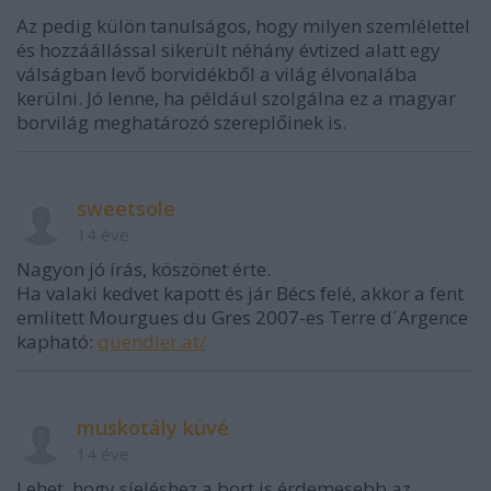
Az pedig külön tanulságos, hogy milyen szemlélettel
és hozzáállással sikerült néhány évtized alatt egy
válságban levő borvidékből a világ élvonalába
kerülni. Jó lenne, ha például szolgálna ez a magyar
borvilág meghatározó szereplőinek is.
sweetsole
14 éve
Nagyon jó írás, köszönet érte.
Ha valaki kedvet kapott és jár Bécs felé, akkor a fent
említett Mourgues du Gres 2007-es Terre d´Argence
kapható:
quendler.at/
muskotály küvé
14 éve
Lehet, hogy síeléshez a bort is érdemesebb az