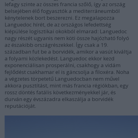
lefagy szinte az összes francia szőlő, így az ország
belsejében élő fogyasztók a mediterráneumból
kénytelenek bort beszerezni. Ez megalapozza
Languedoc hírét, de az országos lefedettség
kiépülése logisztikai okokból elmarad: Languedoc
nagy részét ugyanis nem köti össze hajózható folyó
az északibb országrészekkel. Így csak a 19.
században fut be a borvidék, amikor a vasút kiváltja
a folyami közlekedést. Languedoc ekkor kezd
exponenciálisan prosperálni, csakhogy a vidám
fejlődést csakhamar el is gáncsolja a filoxéra. Noha
a végzetes törpetetű Languedocban nem művel
akkora pusztítást, mint más francia régiókban, egy
rossz döntés fatális következményekkel jár, és
durván egy évszázadra elkaszálja a borvidék
reputációját.