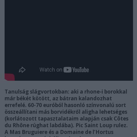
Tanulság slágvortokban: aki a rhone-i borokkal
már békét kötött, az bátran kalandozhat
errefelé. 60-70 euróból hasonló színvonalú sort
összeállítani más borvidékről aligha lehetséges
(korlátozott tapasztalataim alapján csak Côtes
du Rhône rúghat labdába). Pic Saint Loup rulez.
A Mas Bruguiere és a Domaine de l’Hortus