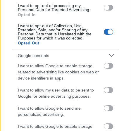
55 százalék syrah, 45 százalék grenache, 50 százalék
I want to opt-out of processing my
betonkád, 50 százalék 50 hl-es hordó. Az Hortus
Personal Data for Targeted Advertising.
Opted In
Bergerie-jének eszményi párja. Ez a vadabb és
izgalmasabb. Nem sokszor éreztem ennyire erősen
I want to opt-out of Collection, Use,
egy borban, hogy azt kapom, ami termett (ez ilyen
Retention, Sale, and/or Sharing of my
Personal Data that Is Unrelated with the
zsigeri okoskodás, érvekkel persze nem tudok
Purposes for which it was collected.
szolgálni). Az illatban ibolya, fekete olíva, fekete
Opted Out
cseresznye, narancshéj, kakukkfű és rozmaring.
Kóstolva is markánsan fűszeres, gazdagon
Google consents
gyümölcsös, de csöppet sem édes. Közepes test,
I want to allow Google to enable storage
sima felszín és óriási vitalitás. Kissé tapadós tannin.
related to advertising like cookies on web or
Ez az a bor, aminek minden évfolyamára szeretnék
device identifiers in apps.
előfizetni. (Decanter: 17 pont)
9,50 euró
I want to allow my user data to be sent to
Château Mourgues du Grès
Google for online advertising purposes.
Ez már majdnem Rhône-völgyi bor,
a borászat a
I want to allow Google to send me
Costieres de Nîmes AOC alatt
, Langudoc és a Rhône-
personalized advertising.
völgy határán található (az AOC hivatalosan
languedoci, de sokszor sorolják mégis a Rhône-völgyiek
I want to allow Google to enable storage
közé). Szokásos talaj (agyag + mészkő), szintén