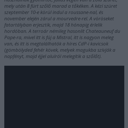
mely után 8 fürt szőlő marad a tőkéken. A kézi szüret
szeptember 10-e körül indul a roussane-nal, és
november elején zárul a mourvedre-rel. A vöröseket
fatartályban erjesztik, majd 18 hónapig érlelik
hordóban. A terroár némileg hasonlít Chateauneuf du
Pape-ra, mivel itt is fúj a Mistral, itt is nagyon meleg
van, és itt is megtalálhatók a híres CdP-i kavicsok
(gömbölyded fehér kövek, melyek magukba szívják a
napfényt, majd éjjel alulról melegítik a szőlőt).