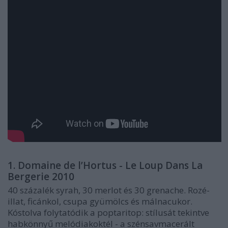
1. Domaine de l’Hortus - Le Loup Dans La
Bergerie 2010
40 százalék syrah, 30 merlot és 30 grenache. Rozé-
illat, ficánkol, csupa gyümölcs és málnacukor.
Kóstolva folytatódik a poptaritop: stílusát tekintve
habkönnyű melódiakoktél - a szénsavmacerált