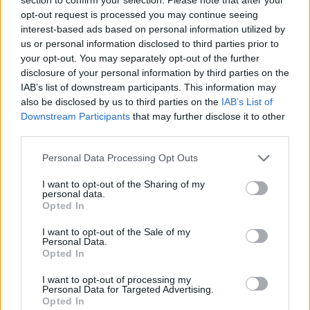
Bourgueil, 'La Source' 2009
opt-out request is processed you may continue seeing
interest-based ads based on personal information utilized by
LB
: Elegáns, törésmentes ívű bor, kitűnően érett, de
us or personal information disclosed to third parties prior to
nem túlérett alapanyag érezhető, és mértékletes
your opt-out. You may separately opt-out of the further
maceráció. Zamatos, elegáns bor.
7
disclosure of your personal information by third parties on the
O
: Kifejezetten vonzó, tartalmas tétel, mely
IAB’s list of downstream participants. This information may
jellegében beleillik a sorba, mégis több izgalmat,
also be disclosed by us to third parties on the
IAB’s List of
nagyobb mélységet kínál. Messze esik a "nemzetközi
Downstream Participants
that may further disclose it to other
stílustól", nem vaníliás, nem fás, nem édes. Izgalmas
third parties.
illatában érett sötét bogyósok, szeder és fekete
ribizli, bőr és fűszerek. Kóstolva csontszáraz,
Please note that this website/app uses one or more Google
Personal Data Processing Opt Outs
koncentrált, ugyanakkor érezhetően alacsony
services and may gather and store information including but
alkoholú. Strukturált, kissé szikár, határozott
not limited to your visit or usage behaviour. You may click to
I want to opt-out of the Sharing of my
personal data.
tanninokkal, szép savakkal. Óvilági sárm és remek
grant or deny consent to Google and its third-party tags to
Opted In
ihatóság. Fejlődése legelején tart, ígéretes jövő áll
use your data for below specified purposes in below Google
consent section.
előtte.
7-
I want to opt-out of the Sale of my
Personal Data.
(Remek vétel, £13.65,
nywines.co.uk
)
Opted In
I want to opt-out of processing my
Personal Data for Targeted Advertising.
Opted In