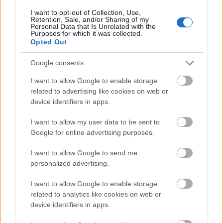
I want to opt-out of Collection, Use,
Retention, Sale, and/or Sharing of my
Personal Data that Is Unrelated with the
Purposes for which it was collected.
Opted Out
Google consents
Domaine Bernard Baudry, Chinon, Les
I want to allow Google to enable storage
Grezeaux 2009
related to advertising like cookies on web or
LB
: Nagyon más világ, melegebb, bujább, mint a
device identifiers in apps.
Yannick, erősebb extrakció és nagyobb érettségi fok
érezhető, több a tannin is, de azért harmonikus a
I want to allow my user data to be sent to
bor. Érezhető édességérzet.
6/7
Google for online advertising purposes.
O
: Az egyik legmagasabban jegyzett termelő
középkategóriás bora. Szó sincs túlérettségről, de
I want to allow Google to send me
szinte mediterrán melegséget áraszt. Azonnal érezni,
personalized advertising.
hogy brettes, de szerencsére nem menthetetlenül az.
I want to allow Google to enable storage
A bőrös, liliomos aromák mögött fekete meggy,
related to analytics like cookies on web or
grafit, fűszerek lapulnak. Az alkohol ugyan még itt is
device identifiers in apps.
csak 13%, mégis nagyobbat szól a bor, testes, sűrű,
stabil szerkezettel. Arányos, szép savak, erőteljes, de