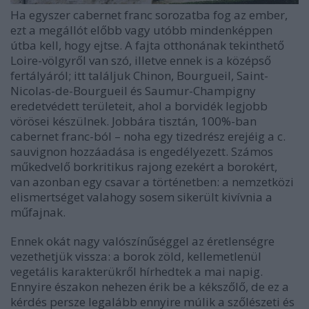
Ha egyszer cabernet franc sorozatba fog az ember,
ezt a megállót előbb vagy utóbb mindenképpen
útba kell, hogy ejtse. A fajta otthonának tekinthető
Loire-völgyről van szó, illetve ennek is a középső
fertályáról; itt találjuk Chinon, Bourgueil, Saint-
Nicolas-de-Bourgueil és Saumur-Champigny
eredetvédett területeit, ahol a borvidék legjobb
vörösei készülnek. Jobbára tisztán, 100%-ban
cabernet franc-ból – noha egy tizedrész erejéig a c.
sauvignon hozzáadása is engedélyezett. Számos
műkedvelő borkritikus rajong ezekért a borokért,
van azonban egy csavar a történetben: a nemzetközi
elismertséget valahogy sosem sikerült kivívnia a
műfajnak.
Ennek okát nagy valószínűséggel az éretlenségre
vezethetjük vissza: a borok zöld, kellemetlenül
vegetális karakterükről hírhedtek a mai napig.
Ennyire északon nehezen érik be a kékszőlő, de ez a
kérdés persze legalább ennyire múlik a szőlészeti és