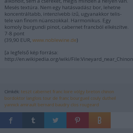
alkoholt, sem a csereket, mégis minden a helyén van.
Mesés textúra. Nem egy hatásvadász bor, lehetne
koncentráltabb, intenzívebb ízű, ugyanakkor telis-
tele van finom nüanszokkal. Harmonikus. Egy
komoly burgundi pinot, cabernet francból elkészítve.
7-8 pont
(39,90 EUR,
www.noblewine.de
)
[a legfelső kép forrása:
http://en.wikipedia.org/wiki/File:Vineyard_near_Chinon
Címkék:
teszt
cabernet franc
loire völgy
breton
chinon
bordoktor
langlois
tour de franc
bourgueil
couly dutheil
yannick amirault
bernard baudry
clos rougeard