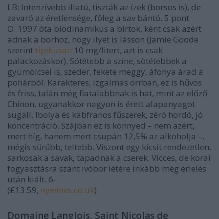
LB
: Intenzívebb illatú, tiszták az ízek (borsos is), de
zavaró az éretlensége, főleg a sav bántó.
5 pont
O
: 1997 óta biodinamikus a birtok, ként csak azért
adnak a borhoz, hogy ilyet is lásson (Jamie Goode
szerint
tipikusan
10 mg/litert, azt is csak
palackozáskor). Sötétebb a színe, sötétebbek a
gyümölcsei is, szeder, fekete meggy, áfonya árad a
pohárból. Karakteres, izgalmas orrban, ez is hűvös
és friss, talán még fiatalabbnak is hat, mint az előző
Chinon, ugyanakkor nagyon is érett alapanyagot
sugall. Ibolya és kabfranos fűszerek, zéró hordó, jó
koncentráció. Szájban ez is könnyed – nem azért,
mert híg, hanem mert csupán 12,5% az alkoholja –,
mégis sűrűbb, teltebb. Viszont egy kicsit rendezetlen,
sarkosak a savak, tapadnak a cserek. Vicces, de korai
fogyasztásra szánt ivóbor létére inkább még érlelés
után kiált.
6-
(£13.59,
nywines.co.uk
)
Domaine Langlois, Saint Nicolas de