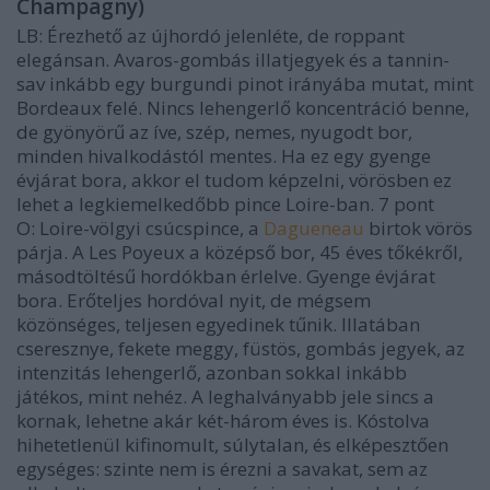
Champagny)
LB
: Érezhető az újhordó jelenléte, de roppant
elegánsan. Avaros-gombás illatjegyek és a tannin-
sav inkább egy burgundi pinot irányába mutat, mint
Bordeaux felé. Nincs lehengerlő koncentráció benne,
de gyönyörű az íve, szép, nemes, nyugodt bor,
minden hivalkodástól mentes. Ha ez egy gyenge
évjárat bora, akkor el tudom képzelni, vörösben ez
lehet a legkiemelkedőbb pince Loire-ban.
7 pont
O
: Loire-völgyi csúcspince, a
Dagueneau
birtok vörös
párja. A Les Poyeux a középső bor, 45 éves tőkékről,
másodtöltésű hordókban érlelve. Gyenge évjárat
bora. Erőteljes hordóval nyit, de mégsem
közönséges, teljesen egyedinek tűnik. Illatában
cseresznye, fekete meggy, füstös, gombás jegyek, az
intenzitás lehengerlő, azonban sokkal inkább
játékos, mint nehéz. A leghalványabb jele sincs a
kornak, lehetne akár két-három éves is. Kóstolva
hihetetlenül kifinomult, súlytalan, és elképesztően
egységes: szinte nem is érezni a savakat, sem az