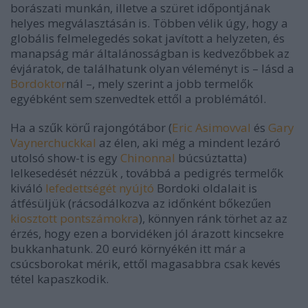
borászati munkán, illetve a szüret időpontjának
helyes megválasztásán is. Többen vélik úgy, hogy a
globális felmelegedés sokat javított a helyzeten, és
manapság már általánosságban is kedvezőbbek az
évjáratok, de találhatunk olyan véleményt is – lásd a
Bordoktor
nál –, mely szerint a jobb termelők
egyébként sem szenvedtek ettől a problémától.
Ha a szűk körű rajongótábor (
Eric Asimovval
és
Gary
Vaynerchuckkal
az élen, aki még a mindent lezáró
utolsó show-t is egy
Chinonnal
búcsúztatta)
lelkesedését nézzük , továbbá a pedigrés termelők
kiváló
lefedettségét nyújtó
Bordoki oldalait is
átfésüljük (rácsodálkozva az időnként bőkezűen
kiosztott
pontszámokra
), könnyen ránk törhet az az
érzés, hogy ezen a borvidéken jól árazott kincsekre
bukkanhatunk. 20 euró környékén itt már a
csúcsborokat mérik, ettől magasabbra csak kevés
tétel kapaszkodik.