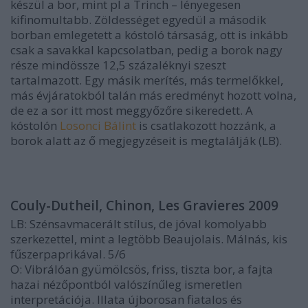
készül a bor, mint pl a Trinch – lényegesen
kifinomultabb. Zöldességet egyedül a második
borban emlegetett a kóstoló társaság, ott is inkább
csak a savakkal kapcsolatban, pedig a borok nagy
része mindössze 12,5 százaléknyi szeszt
tartalmazott. Egy másik merítés, más termelőkkel,
más évjáratokból talán más eredményt hozott volna,
de ez a sor itt most meggyőzőre sikeredett. A
kóstolón
Losonci Bálint
is csatlakozott hozzánk, a
borok alatt az ő megjegyzéseit is megtalálják (LB).
Couly-Dutheil, Chinon, Les Gravieres 2009
LB
: Szénsavmacerált stílus, de jóval komolyabb
szerkezettel, mint a legtöbb Beaujolais. Málnás, kis
fűszerpaprikával.
5/6
O
: Vibrálóan gyümölcsös, friss, tiszta bor, a fajta
hazai nézőpontból valószínűleg ismeretlen
interpretációja. Illata újborosan fiatalos és