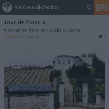
A Művelt Alkoholista
Tour de franc II.
A cabernet franc spirituális otthona
Octopus
•
2012. január 16.
6