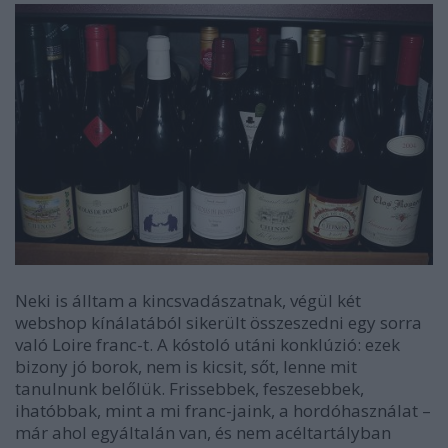
Neki is álltam a kincsvadászatnak, végül két
webshop kínálatából sikerült összeszedni egy sorra
való Loire franc-t. A kóstoló utáni konklúzió: ezek
bizony jó borok, nem is kicsit, sőt, lenne mit
tanulnunk belőlük. Frissebbek, feszesebbek,
ihatóbbak, mint a mi franc-jaink, a hordóhasználat –
már ahol egyáltalán van, és nem acéltartályban