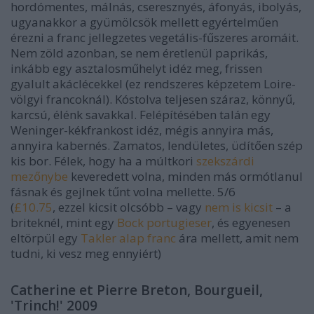
hordómentes, málnás, cseresznyés, áfonyás, ibolyás,
ugyanakkor a gyümölcsök mellett egyértelműen
érezni a franc jellegzetes vegetális-fűszeres aromáit.
Nem zöld azonban, se nem éretlenül paprikás,
inkább egy asztalosműhelyt idéz meg, frissen
gyalult akáclécekkel (ez rendszeres képzetem Loire-
völgyi francoknál). Kóstolva teljesen száraz, könnyű,
karcsú, élénk savakkal. Felépítésében talán egy
Weninger-kékfrankost idéz, mégis annyira más,
annyira kabernés. Zamatos, lendületes, üdítően szép
kis bor. Félek, hogy ha a múltkori
szekszárdi
mezőnybe
keveredett volna, minden más ormótlanul
fásnak és gejlnek tűnt volna mellette.
5/6
(
£10.75
, ezzel kicsit olcsóbb – vagy
nem is kicsit
– a
briteknél, mint egy
Bock portugieser
, és egyenesen
eltörpül egy
Takler alap franc
ára mellett, amit nem
tudni, ki vesz meg ennyiért)
Catherine et Pierre Breton, Bourgueil,
'Trinch!' 2009