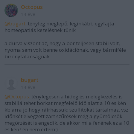
Octopus
14 éve
@bugart
: tényleg meglepő, leginkább egyfajta
homeopátiás kezelésnek tűnik
a durva viszont az, hogy a bor teljesen stabil volt,
nyoma sem volt benne oxidációnak, vagy bármiféle
bizonytalanságnak
bugart
14 éve
@Octopus
: ténylegesen a hideg és melegkezelés is
stabillá tehet borkat megfelelő idő alatt a 10 es kén
kb arra jó hogy ráírhassuk: szulfitokat tartalmaz, vsz
időnkét elvégzett zárt szűrések még a gyümölcsök
megőrzését is engedik, de akkor mi a fenének ez a 10
es kén? én nem értem:)