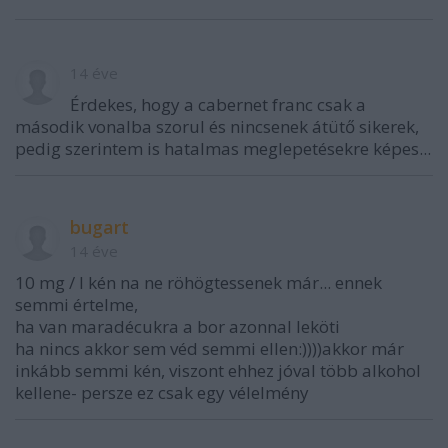
14 éve
Érdekes, hogy a cabernet franc csak a
második vonalba szorul és nincsenek átütő sikerek,
pedig szerintem is hatalmas meglepetésekre képes...
bugart
14 éve
10 mg / l kén na ne röhögtessenek már... ennek
semmi értelme,
ha van maradécukra a bor azonnal leköti
ha nincs akkor sem véd semmi ellen:))))akkor már
inkább semmi kén, viszont ehhez jóval több alkohol
kellene- persze ez csak egy vélelmény