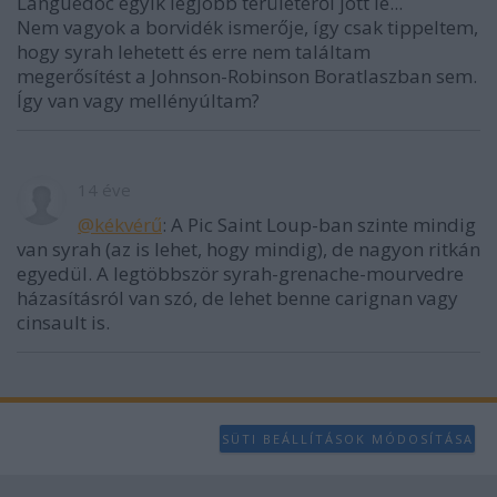
Languedoc egyik legjobb területéről jött le...
Nem vagyok a borvidék ismerője, így csak tippeltem,
hogy syrah lehetett és erre nem találtam
megerősítést a Johnson-Robinson Boratlaszban sem.
Így van vagy mellényúltam?
14 éve
@kékvérű
: A Pic Saint Loup-ban szinte mindig
van syrah (az is lehet, hogy mindig), de nagyon ritkán
egyedül. A legtöbbször syrah-grenache-mourvedre
házasításról van szó, de lehet benne carignan vagy
cinsault is.
SÜTI BEÁLLÍTÁSOK MÓDOSÍTÁSA