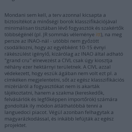
Mondani sem kell, a terv azonnal kicsapta a
biztosítékot a minőségi borok klasszifikációjával
minimálisan tisztában lévő fogyasztók és szakértők
többségénél (pl. JR sommás véleménye
itt
), na meg
persze az INAO-nál - utóbbi nem győzött
csodálkozni, hogy az egyébként 10-15 évnyi
rákészülést igénylő, kizárólag az INAO által adható
"grand cru" elnevezést a CIVL csak úgy kiosztja
néhány ezer hektárnyi területnek. A CIVL azzal
védekezett, hogy eszük ágában nem volt ezt pl. a
címkéken megjelentetni, sőt az egész klasszifikációs
mizériáról a fogyasztókat nem is akarták
tájékoztatni, hanem a szakma (kereskedők,
felvásárlók és legfőképpen importőrök) számára
gondolták ily módon átláthatóbbá tenni a
languedoci piacot. Végül azonban felhagytak a
magyarázkodással, és inkább lefújták az egész
projektet.