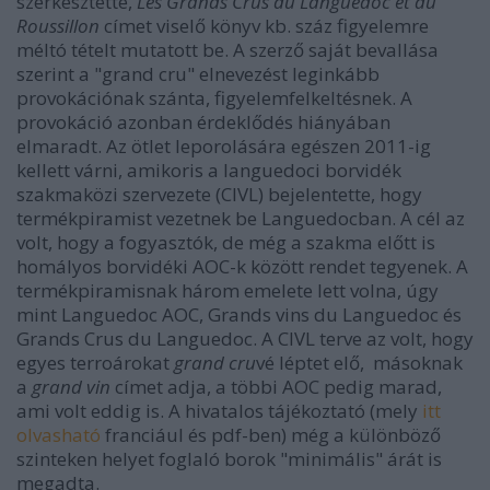
szerkesztette,
Les Grands Crus du Languedoc et du
Roussillon
címet viselő könyv kb. száz figyelemre
méltó tételt mutatott be. A szerző saját bevallása
szerint a "grand cru" elnevezést leginkább
provokációnak szánta, figyelemfelkeltésnek. A
provokáció azonban érdeklődés hiányában
elmaradt. Az ötlet leporolására egészen 2011-ig
kellett várni, amikoris a languedoci borvidék
szakmaközi szervezete (CIVL) bejelentette, hogy
termékpiramist vezetnek be Languedocban. A cél az
volt, hogy a fogyasztók, de még a szakma előtt is
homályos borvidéki AOC-k között rendet tegyenek. A
termékpiramisnak három emelete lett volna, úgy
mint Languedoc AOC, Grands vins du Languedoc és
Grands Crus du Languedoc. A CIVL terve az volt, hogy
egyes terroárokat
grand cru
vé léptet elő, másoknak
a
grand vin
címet adja, a többi AOC pedig marad,
ami volt eddig is. A hivatalos tájékoztató (mely
itt
olvasható
franciául és pdf-ben) még a különböző
szinteken helyet foglaló borok "minimális" árát is
megadta.