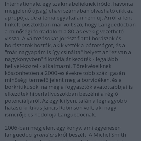
Internationale, egy szakmabelieknek íródó, havonta
megjelenő újság) ehavi számában olvasható cikk az
apropója, de a téma egyáltalán nem új. Arról a fent
linkelt posztokban már volt szó, hogy Languedocban
a minőségi forradalom a 80-as évekig vezethető
vissza. A változásokat jórészt fiatal borászok és
borászatok hozták, akik vették a bátorságot, és a
"már nagyapám is így csinálta" helyett az "ez van a
nagykönyvben" filozófiáját kezdték - legalább
hellyel-közzel - alkalmazni. Törekvéseiknek
köszönhetően a 2000-es évekre több száz igazán
minőségi termelő jelent meg a borvidéken, és a
borkritikusok, na meg a fogyasztók avatottabbjai is
elkezdtek hiperlatívuszokban beszélni a régió
potenciáljáról. Az egyik ilyen, talán a legnagyobb
hatású kritikus Jancis Robinson volt, aki nagy
ismerője és hódolója Languedocnak.
2006-ban megjelent egy könyv, ami egyenesen
languedoci
grand cru
kről beszélt. A Michel Smith