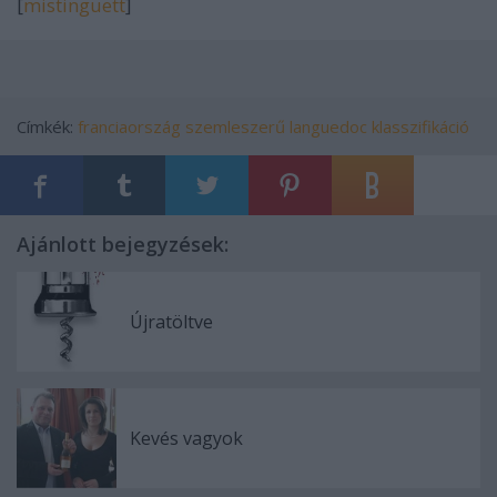
[
mistinguett
]
Címkék:
franciaország
szemleszerű
languedoc
klasszifikáció
Ajánlott bejegyzések:
Újratöltve
Kevés vagyok