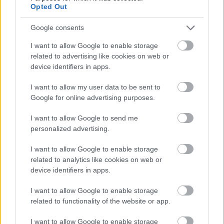
függvényében dönt a CIVL arról, hogy a soron
Opted Out
következő évjáratban mennyi AOC-t vagy AOP-t
dobhatnak piacra. A koncepció - legalábbis a CIVL
Google consents
szerint - működik, de ezt látszik alátámasztani az is,
hogy több vidék, mint pl. az egyébként jó
I want to allow Google to enable storage
adottságokkal rendelkező, de az utóbbi években
related to advertising like cookies on web or
lezüllött Fitou is csatlakozni akar a rendszerhez.
device identifiers in apps.
A harmadik front pedig a piramis csúcsának
I want to allow my user data to be sent to
meghódítása lenne. A
CIVL
sutba dobta ugyan a vitát
Google for online advertising purposes.
kavaró "grand cu" elnevezést, de a legkiválóbb
I want to allow Google to send me
terroárok klasszifikációjának gondolatával nem
personalized advertising.
hagyott fel. Újabb terve szerint a "terroir
d'exception" (különleges minőségű terroár, kb.)
I want to allow Google to enable storage
elnevezés használatát tenné lehetővé bizonyos
related to analytics like cookies on web or
vidékek számára. A tervhez ezúttal az INAO áldását
device identifiers in apps.
is kérték, és a CIVL elnöke, Frédéric Jeanjean (nem
röhög!) azt reméli, két terroár, nevesen a Pic Saint
I want to allow Google to enable storage
Loup és a La Clape már idén kicégérezheti a
related to functionality of the website or app.
megkülönböztető jelzést. A folyamat - bátortalanul
ugyan, de félhangon továbbra is - deklarált célja az,
I want to allow Google to enable storage