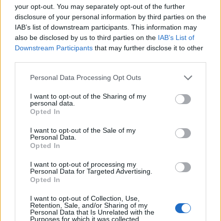
your opt-out. You may separately opt-out of the further
A másik frontot a folyóborok értékesítésénél nyitotta
disclosure of your personal information by third parties on the
meg a CIVL, amennyiben fontolgatják és tesztelik egy
IAB’s list of downstream participants. This information may
piaci alapú "hozamkorlátozás" bevezetését. Az egyes
also be disclosed by us to third parties on the
IAB’s List of
languedoci AOC-kban már most is működő rendszer
Downstream Participants
that may further disclose it to other
a régióra jellemző túltermelést hivatott kordában
third parties.
tartani. Az utóbbi időben ugyanis nagy gondot
Please note that this website/app uses one or more Google
Personal Data Processing Opt Outs
okozott, hogy a languedoci pincészetek nem tudták
services and may gather and store information including but
eladni az összes borukat. Ezért az új évjáratok
not limited to your visit or usage behaviour. You may click to
I want to opt-out of the Sharing of my
közeledtével a termelők elkezdték csökkenteni az
personal data.
grant or deny consent to Google and its third-party tags to
árakat, hogy az előző évjáratból bent ragadt boron
Opted In
use your data for below specified purposes in below Google
túladjanak. Ezt viszont a piac hamar kihasználta, a
consent section.
I want to opt-out of the Sale of my
kereskedők és felvásárlók egyszerűen kivártak, mert
Personal Data.
tudták, hogy a szezon végén olcsóbban jutnak hozzá
Opted In
ugyanahhoz a borhoz. A leginkább a folyóborokat
I want to opt-out of processing my
sújtó gyakorlat több vidéket (pl. Corbieres-t és
Personal Data for Targeted Advertising.
Minervois-t) is kezdett lehetetlen helyzetbe hozni. Az
Opted In
új rendszer abból áll, hogy a termelőknek számot
kell adniuk arról, hogy az előző három évben mennyi
I want to opt-out of Collection, Use,
Retention, Sale, and/or Sharing of my
bort tudtak eladni, és ezeknek az adatoknak a
Personal Data that Is Unrelated with the
Purposes for which it was collected.