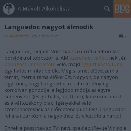
A Művelt Alkoholista
Languedoc nagyot álmodik
Az Alkoholisták
•
2012. február 21.
2
Languedoc, megint. Volt már szó erről a feltörekvő
borvidékről többször is, AM
szerelmet vallott
neki, én
ballagást ünnepeltem
vele, majd
együtt kóstoltunk
egy hatos mintát belőle. Mégis ismét előveszem a
témát, mert a téma előkerült. Nagyon, de nagyon
úgy tűnik, hogy Languedoc most már tényleg
komolyan gondolja: a legjobb módja az egyre
keményebb (és globális, óh, Uram) konkurenciával
és a változékony piaci igényekkel való
szembenézésnek az előremenekülés lesz. Languedoc
fel akar zárkózni a nagyokhoz. És elkezdte a harcot.
Ennek a posztnak az RVI nevű szaklap (Revue Vinicole