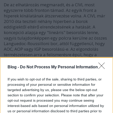
De az elhatározás megmaradt, és a CIVL most
egyszerre több fronton támad. Az egyik front a
hiperek kínálatának átszervezése volna. A CIVL már
2010 óta teszteli néhány hiperben a borok
eddigiektől eltérő elrendezésének a hatását. A
koncepció alapja egy "lineáris" besorolás lenne,
vagyis tulajdonképpen egy polcra kerülne az összes
Languedoc-Roussilloni bor, attól függetlenül, hogy
AOC, AOP vagy IGP besorolású-e. Az elgondolás
természetesen arra a felismerésre épül, hogy a
fogyasztó Languedocot még csak-csak ismeri,
ellenben pl. az, hogy Côtes de Thongue a világon
Blog -
Do Not Process My Personal Information
semmit nem mond neki. A CIVL azt reméli, hogy egy
egységesebb, a languedoci identitást jobban
If you wish to opt-out of the sale, sharing to third parties, or
hangsúlyozó piaci fellépéssel növelni tudja a
processing of your personal or sensitive information for
fogyasztótáborát. A teszt eddigi eredményei
targeted advertising by us, please use the below opt-out
pozitívak, pl. kiderült, hogy a fogyasztókat nem
section to confirm your selection. Please note that after your
zavarja, ha a fehérbor és a rozé össze van keverve, a
opt-out request is processed you may continue seeing
vörös-nemvörös differenciálás mellett inkább érdekli
interest-based ads based on personal information utilized by
a száraz és nem száraz borok világos elkülönítése.
us or personal information disclosed to third parties prior to