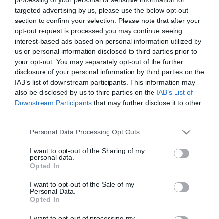
jófiúsan kócos. A korty közepétől némi kesernye is
targeted advertising by us, please use the below opt-out
bejátszik, és marad a kellemesen hosszú lecsengés
section to confirm your selection. Please note that after your
végéig. Étel mellett érzi igazán jól magát: nem
opt-out request is processed you may continue seeing
könnyű elnyomni, cserébe ő sem nyomja el az ételt.
interest-based ads based on personal information utilized by
Nálam fokhagymás zöldségágyon sült oldalas és
us or personal information disclosed to third parties prior to
krumplipüré mellett találta meg igazi énjét.
your opt-out. You may separately opt-out of the further
Élvezetes
5 pont
és érdekes élmény.
disclosure of your personal information by third parties on the
IAB’s list of downstream participants. This information may
also be disclosed by us to third parties on the
IAB’s List of
Downstream Participants
that may further disclose it to other
third parties.
Címkék:
kóstolás
fehér
ötpontos
weninger
burgenland
2010
gemischter satz
Please note that this website/app uses one or more Google
Personal Data Processing Opt Outs
services and may gather and store information including but
not limited to your visit or usage behaviour. You may click to
I want to opt-out of the Sharing of my
personal data.
grant or deny consent to Google and its third-party tags to
Opted In
use your data for below specified purposes in below Google
Ajánlott bejegyzések:
consent section.
I want to opt-out of the Sale of my
Personal Data.
Opted In
Villány
I want to opt-out of processing my