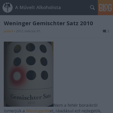
A Művelt Alkoholista
Weninger Gemischter Satz 2010
palack
•
2012. március 01.
2
Nem a fehér boraikról
ismerjük a
Weningerék
et, ráadásul ezt rejtegetik,