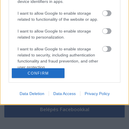
device identifiers in apps.
I want to allow Google to enable storage
related to functionality of the website or app.
Szólj hozzá!
I want to allow Google to enable storage
A hozzászóláshoz be kell lépned!
related to personalization.
I want to allow Google to enable storage
related to security, including authentication
functionality and fraud prevention, and other
user protection.
CONFIRM
VAGY
Data Deletion
Data Access
Privacy Policy