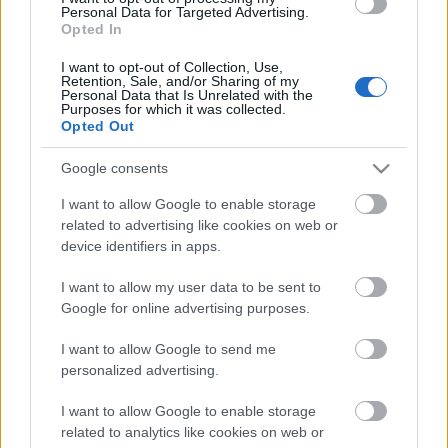
Personal Data for Targeted Advertising.
Opted In
I want to opt-out of Collection, Use,
Retention, Sale, and/or Sharing of my
Personal Data that Is Unrelated with the
Szepsy és a radikális racionalizmus
Purposes for which it was collected.
Opted Out
Google consents
Rövidzárlat
I want to allow Google to enable storage
related to advertising like cookies on web or
device identifiers in apps.
I want to allow my user data to be sent to
Szeleshát Pinot Noir 2009
Google for online advertising purposes.
I want to allow Google to send me
personalized advertising.
Szepsy István Hárslevelű, Király-dűlő
I want to allow Google to enable storage
2006
related to analytics like cookies on web or