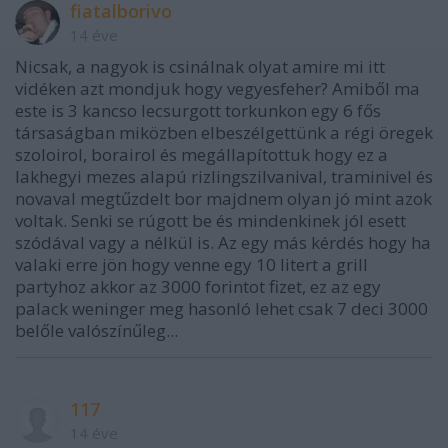
fiatalborivo
14 éve
Nicsak, a nagyok is csinálnak olyat amire mi itt
vidéken azt mondjuk hogy vegyesfeher? Amiből ma
este is 3 kancso lecsurgott torkunkon egy 6 fős
társaságban miközben elbeszélgettünk a régi öregek
szoloirol, borairol és megállapítottuk hogy ez a
lakhegyi mezes alapú rizlingszilvanival, traminivel és
novaval megtűzdelt bor majdnem olyan jó mint azok
voltak. Senki se rúgott be és mindenkinek jól esett
szódával vagy a nélkül is. Az egy más kérdés hogy ha
valaki erre jön hogy venne egy 10 litert a grill
partyhoz akkor az 3000 forintot fizet, ez az egy
palack weninger meg hasonló lehet csak 7 deci 3000
belőle valószínűleg...
117
14 éve