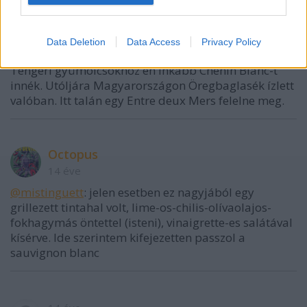
anggurputih
Data Deletion
Data Access
Privacy Policy
14 éve
Tengeri gyümölcsöknöz én inkább Chenin Blanc-t
innék. Utóljára Magyarországon Öregbaglasék ízlett
valóban. Itt talán egy Entre deux Mers felelne meg.
Octopus
14 éve
@mistinguett
: jelen esetben ez nagyjából egy
grillezett tintahal volt, lime-os-chilis-olívaolajos-
fokhagymás öntettel (isteni), vinaigrette-es salátával
kísérve. Ide szerintem kifejezetten passzol a
sauvignon blanc