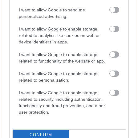
Szerintem nagyon megérne egy pár kört a
I want to allow Google to send me
bor-étel vita. Én rendkívül kíváncsi vagyok a
personalized advertising.
szkeptikusok érveire (sőt: meggyőzhető is tudok
lenni).
I want to allow Google to enable storage
related to analytics like cookies on web or
Ebben az esetben nekem konkrétan a tintahalról
device identifiers in apps.
nem a SB ugrana be elsőre. A tintahal szerintem egy
kicsit édeskés, és elég erős ízű. Igaz, nem sok
I want to allow Google to enable storage
formáját ismerem, de amit kóstoltam (és/vagy
related to functionality of the website or app.
készítettem) eddig, azok szószban készült (vagy
rántva, de azt most hagyjuk), vastag, erős ízű kaják
I want to allow Google to enable storage
voltak. Nekem a tintahal a hal és a szárnyas között
related to personalization.
van valahol félúton, tehát nem az a citrommal
I want to allow Google to enable storage
fogyasztott diszkrét cucc, hanem egy karakteresebb
related to security, including authentication
ízű, édeskés valami. Vagyis én szívesebben tennék
functionality and fraud prevention, and other
mellé egy kevésbé savas bort. Most így a Rhone-
user protection.
völgyi fehérek ugranak be, de lehet, hogy a dél-
francia fehérek jobbak lennének (csak azokat nem
nagyon ismerem).
CONFIRM