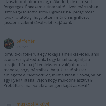
elzászit próbáltam meg, működött, de nem volt
fergeteges. Énnekem a tintahalról ilyen mártásban
úszó vagy töltött cuccok ugranak be, pedig most
jövök rá utólag, hogy ettem már én is grillezve
(asszem, valemi távolkeleti kajában).
Sárfehér
14 éve
Jómultkor fölkerült egy tokajis amerikai video, ahol
azon szörnyűlködtünk, hogy kínaihoz ajánlja a
tokajit - bár, ha jól emlékszem, valójában azt
mondta, hogy bármihez ihatjuk, és többször
emlegette a "seefood"-ot, mint a kínait. Szóval, vajon
egy ilyen tintahal vajon hogy működne aszúval?
Próbálta-e már valaki a tengeri kaját aszúval?
muskotály küvé