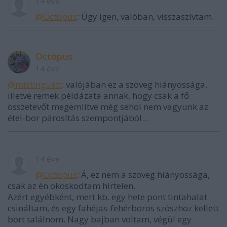
14 éve
@Octopus
: Úgy igen, valóban, visszaszívtam.
Octopus
14 éve
@mistinguett
: valójában ez a szöveg hiányossága,
illetve remek példázata annak, hogy csak a fő
összetevőt megemlítve még sehol nem vagyunk az
étel-bor párosítás szempontjából...
14 éve
@Octopus
: Á, ez nem a szöveg hiányossága,
csak az én okoskodtam hirtelen.
Azért egyébként, mert kb. egy hete pont tintahalat
csináltam, és egy fahéjas-fehérboros szószhoz kellett
bort találnom. Nagy bajban voltam, végül egy