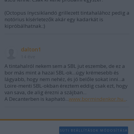
(Octopus ínycsiklandó grillezett tintahalához pedig a
notórius kísérletezők akár egy kadarkát is
kipróbálhatnak.:)
dalton1
14 éve
A tintahalról nekem sem a SBL jut eszembe, de ez a
bor más mint a hazai SBL-ok...úgy krémesebb és
lágyabb, hogy nem nehéz, és jó belőle sokat inni...a
Loire-menti SBL-okban éreztem eddig csak ezt, hogy
van sava, de alig érezni a szájban...
A Decanterben is kapható...
www.bormindenkor.hu..
.
SÜTI BEÁLLÍTÁSOK MÓDOSÍTÁSA