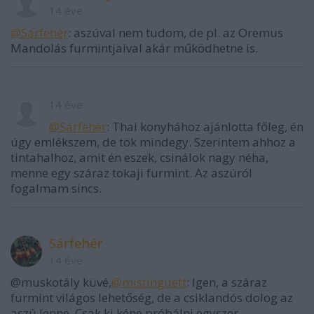
14 éve
@Sárfehér
: aszúval nem tudom, de pl. az Oremus
Mandolás furmintjaival akár működhetne is.
14 éve
@Sárfehér
: Thai konyhához ajánlotta főleg, én
úgy emlékszem, de tök mindegy. Szerintem ahhoz a
tintahalhoz, amit én eszek, csinálok nagy néha,
menne egy száraz tokaji furmint. Az aszúról
fogalmam sincs.
Sárfehér
14 éve
@muskotály küvé,
@mistinguett
: Igen, a száraz
furmint világos lehetőség, de a csiklandós dolog az
aszú lenne. Csak ki kéne próbálni egyszer.