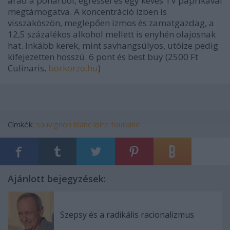
árad a pohárból, egressel és egy kevés TV paprikával
megtámogatva. A koncentráció ízben is
visszaköszön, meglepően izmos és zamatgazdag, a
12,5 százalékos alkohol mellett is enyhén olajosnak
hat. Inkább kerek, mint savhangsúlyos, utóíze pedig
kifejezetten hosszú.
6 pont
és best buy (2500 Ft
Culinaris,
borkorzo.hu
)
Címkék:
sauvignon blanc
loire
touraine
Ajánlott bejegyzések:
Szepsy és a radikális racionalizmus