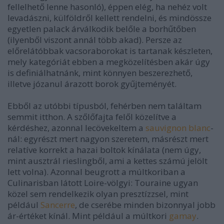
fellelhető lenne hasonló), éppen elég, ha nehéz volt
levadászni, külföldről kellett rendelni, és mindössze
egyetlen palack árválkodik belőle a borhűtőben
(ilyenből viszont annál több akad). Persze az
előrelátóbbak vacsoraborokat is tartanak készleten,
mely kategóriát ebben a megközelítésben akár úgy
is definiálhatnánk, mint könnyen beszerezhető,
illetve józanul árazott borok gyűjteményét.
Ebből az utóbbi típusból, fehérben nem találtam
semmit itthon. A szőlőfajta felől közelítve a
kérdéshez, azonnal lecövekeltem a
sauvignon blanc
-
nál: egyrészt mert nagyon szeretem, másrészt mert
relatíve korrekt a hazai boltok kínálata (nem úgy,
mint ausztrál rieslingből, ami a kettes számú jelölt
lett volna). Azonnal beugrott a múltkoriban a
Culinarisban látott Loire-völgyi: Touraine ugyan
közel sem rendelkezik olyan presztízzsel, mint
például
Sancerre
, de cserébe minden bizonnyal jobb
ár-értéket kínál. Mint például a múltkori
gamay
.