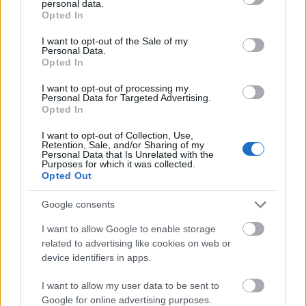
personal data.
grant or deny consent to Google and its third-party tags to
Opted In
use your data for below specified purposes in below Google
Szólj hozzá!
consent section.
I want to opt-out of the Sale of my
Personal Data.
A hozzászóláshoz be kell lépned!
Opted In
I want to opt-out of processing my
Personal Data for Targeted Advertising.
Opted In
I want to opt-out of Collection, Use,
Retention, Sale, and/or Sharing of my
Personal Data that Is Unrelated with the
Purposes for which it was collected.
Opted Out
VAGY
Google consents
I want to allow Google to enable storage
related to advertising like cookies on web or
device identifiers in apps.
I want to allow my user data to be sent to
14 éve
Google for online advertising purposes.