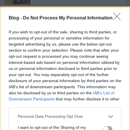
Blog -
Do Not Process My Personal Information
Aranyszájú Szt. Róbert
If you wish to opt-out of the sale, sharing to third parties, or
processing of your personal or sensitive information for
targeted advertising by us, please use the below opt-out
section to confirm your selection. Please note that after your
Decanter World Wine Awards 2012
opt-out request is processed you may continue seeing
interest-based ads based on personal information utilized by
us or personal information disclosed to third parties prior to
your opt-out. You may separately opt-out of the further
Interjú Nemes Richárddal, a Pannon
disclosure of your personal information by third parties on the
Bormustra szervezőjével
IAB’s list of downstream participants. This information may
also be disclosed by us to third parties on the
IAB’s List of
Downstream Participants
that may further disclose it to other
third parties.
Etyek tizedszer
Please note that this website/app uses one or more Google
Personal Data Processing Opt Outs
services and may gather and store information including but
not limited to your visit or usage behaviour. You may click to
I want to opt-out of the Sharing of my