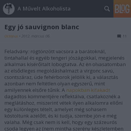
A Művelt Alkoholista
Egy jó sauvignon blanc
Octopus
•
2012. március 06.
11
Feladvány: rögtönzött vacsora a barátoknál,
tintahallal és egyéb tengeri jószágokkal, megjelenés
alkalmas kísérőitalt lobogtatva. Az én olvasatomban
az elsődleges megoldáshalmazt a virgonc savú,
csontszáraz, üde fehérborok jelölik ki, a választás
azonban nem feltétlen olyan egyszerű, mint
amilyennek elsőre tűnik. A
napokban kifakadt
dagadtos
kommentjére reflektálva, csatlakoznék a
meglátáshoz, miszerint vétek ilyen alkalomra ellőni
egy különleges tételt, amelyet még sohasem
kóstoltunk azelőtt, és ki tudja, szembe jön-e még
valaha. Még csak nem is kell, hogy egy százeurós
csoda legyen az (nem mintha szerény készletemben