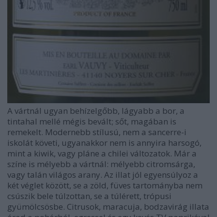
A vártnál ugyan behízelgőbb, lágyabb a bor, a
tintahal mellé mégis bevált; sőt, magában is
remekelt. Modernebb stílusú, nem a sancerre-i
iskolát követi, ugyanakkor nem is annyira harsogó,
mint a kiwik, vagy pláne a chilei változatok. Már a
színe is mélyebb a vártnál: mélyebb citromsárga,
vagy talán világos arany. Az illat jól egyensúlyoz a
két véglet között, se a zöld, füves tartományba nem
csúszik bele túlzottan, se a túlérett, trópusi
gyümölcsösbe. Citrusok, maracuja, bodzavirág illata