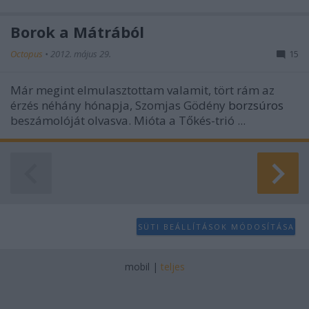
Borok a Mátrából
Octopus
•
2012. május 29.
15
Már megint elmulasztottam valamit, tört rám az
érzés néhány hónapja,
Szomjas Gödény
borzsúros
beszámolóját olvasva. Mióta a Tőkés-trió ...
SÜTI BEÁLLÍTÁSOK MÓDOSÍTÁSA
mobil
|
teljes