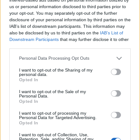
Aranyszájú Szt. Róbert
us or personal information disclosed to third parties prior to
önismétlés
your opt-out. You may separately opt-out of the further
disclosure of your personal information by third parties on the
Az Alkoholisták
•
2012. június 04.
1
IAB’s list of downstream participants. This information may
also be disclosed by us to third parties on the
IAB’s List of
Az adatbázisunk szerint A Művelt Alkoholista első
Downstream Participants
that may further disclose it to other
posztja. Hogy valóban így volt-e, tudja a bánat, de
third parties.
egy biztos, én máig büszke vagyok rá, még ...
Please note that this website/app uses one or more Google
Personal Data Processing Opt Outs
services and may gather and store information including but
Rövidzárlat
not limited to your visit or usage behaviour. You may click to
I want to opt-out of the Sharing of my
personal data.
grant or deny consent to Google and its third-party tags to
Az Alkoholisták
•
2012. június 04.
41
Opted In
use your data for below specified purposes in below Google
consent section.
I want to opt-out of the Sale of my
A Művelt Alkoholista nagyjából hét évvel ezelőtt
Personal Data.
indult, és most véget ér.
Sem meghatódásra, sem
Opted In
elkeseredésre nincs ok (az örömet sem akartam ...
I want to opt-out of processing my
Personal Data for Targeted Advertising.
Opted In
Szászi-borok Pinceáron
I want to opt-out of Collection, Use,
Retention, Sale, and/or Sharing of my
palack
•
2012. május 31.
5