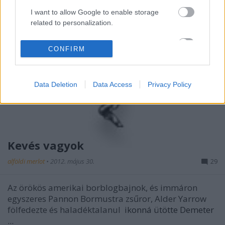
I want to allow Google to enable storage
related to personalization.
I want to allow Google to enable storage
CONFIRM
related to security, including authentication
functionality and fraud prevention, and other
user protection.
Data Deletion
Data Access
Privacy Policy
Kevés vagyok
alföldi merlot
•
2012. május 30.
29
Az örökös amerikai borblogbajnok, és immáron
egyszeres Pannon Bormustra zsűror, Alder Yarrow
fölfedezte és haladéktalanul
ikonná ütötte Demeter
...