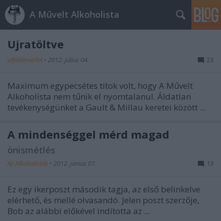
A Művelt Alkoholista
Újratöltve
alföldimerlot
•
2012. július 04.
23
Maximum egypecsétes titok volt, hogy A Művelt
Alkoholista nem tűnik el nyomtalanul. Áldatlan
tevékenységünket a Gault & Millau keretei között ...
A mindenséggel mérd magad
önismétlés
Az Alkoholisták
•
2012. június 07.
13
Ez egy ikerposzt második tagja, az első belinkelve
elérhető, és mellé olvasandó. Jelen poszt szerzője,
Bob az alábbi előkével indította az
...