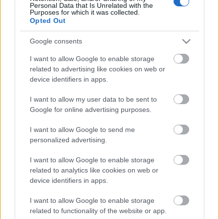
Personal Data that Is Unrelated with the
Purposes for which it was collected.
Opted Out
Szászi Endre
amellett, hogy tiszta,
szerethető
és
korrekt árú
borokat készít, még kiváló előadó is, aki
Google consents
tökéletes arányban képes keverni a ...
I want to allow Google to enable storage
related to advertising like cookies on web or
Két hétig csak fesztiválok
device identifiers in apps.
palack
•
2012. május 31.
4
I want to allow my user data to be sent to
Google for online advertising purposes.
Bár az időjárás még bizonytalankodik,
menthetetlenül elkezdődött az idei szabadtéri
I want to allow Google to send me
fesztiválszezon. A következő két hét kínálatából ...
personalized advertising.
I want to allow Google to enable storage
related to analytics like cookies on web or
device identifiers in apps.
I want to allow Google to enable storage
related to functionality of the website or app.