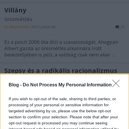
Villány
önismétlés
Az Alkoholisták
•
2012. június 06.
21
Ez a poszt 2006 óta őrzi a szavatosságát. Ahogyan
Albert gazda az
önismétlés
alkalmára írott
bevezetőjében is jelzi, a valóság csak nem akar ...
Szepsy és a radikális racionalizmus
önismétlés
Blog -
Do Not Process My Personal Information
Az Alkoholisták
•
2012. június 05.
1
If you wish to opt-out of the sale, sharing to third parties, or
Ez a poszt 2005 utolsó napjaiban jelent meg.
Szepsy
processing of your personal or sensitive information for
Istvánt akkor még minimum Tokaj és a magyar bor
targeted advertising by us, please use the below opt-out
arcának láttuk, maximum vallásalapítónak, új ...
section to confirm your selection. Please note that after your
opt-out request is processed you may continue seeing
interest-based ads based on personal information utilized by