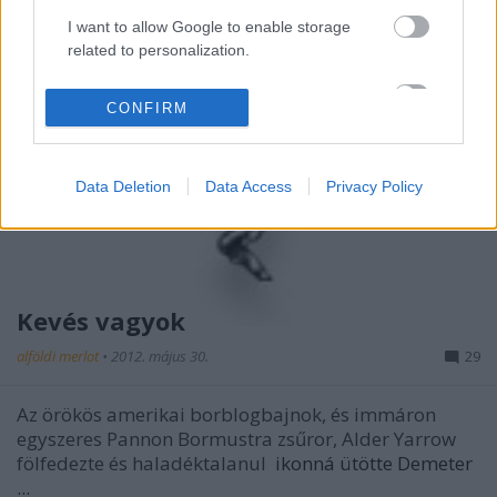
I want to allow Google to enable storage
related to personalization.
I want to allow Google to enable storage
CONFIRM
related to security, including authentication
functionality and fraud prevention, and other
user protection.
Data Deletion
Data Access
Privacy Policy
Kevés vagyok
alföldi merlot
•
2012. május 30.
29
Az örökös amerikai borblogbajnok, és immáron
egyszeres Pannon Bormustra zsűror, Alder Yarrow
fölfedezte és haladéktalanul
ikonná ütötte Demeter
...