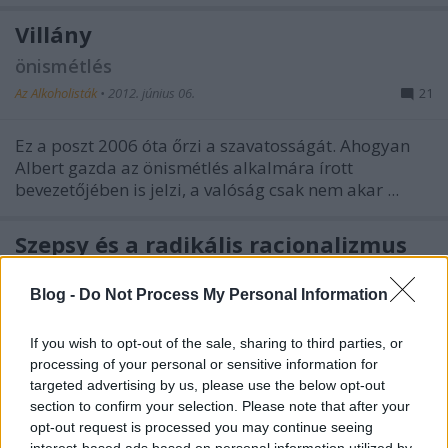
Villány
önismétlés
Az Alkoholisták
•
2012. június 06.
21
Ez a poszt 2006 óta őrzi a szavatosságát. Ahogyan
Albert gazda az
önismétlés
alkalmára írott
bevezetőjében is jelzi, a valóság csak nem akar ...
Szepsy és a radikális racionalizmus
önismétlés
Blog -
Do Not Process My Personal Information
Az Alkoholisták
•
2012. június 05.
1
If you wish to opt-out of the sale, sharing to third parties, or
Ez a poszt 2005 utolsó napjaiban jelent meg.
Szepsy
processing of your personal or sensitive information for
Istvánt akkor még minimum Tokaj és a magyar bor
targeted advertising by us, please use the below opt-out
arcának láttuk, maximum vallásalapítónak, új ...
section to confirm your selection. Please note that after your
opt-out request is processed you may continue seeing
interest-based ads based on personal information utilized by