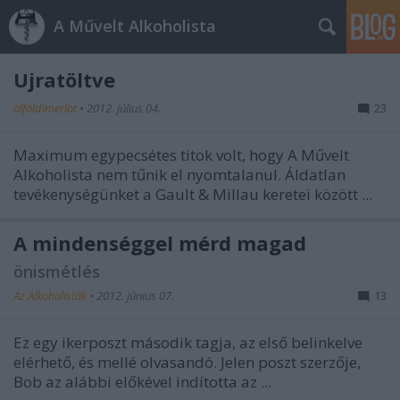
A Művelt Alkoholista
Újratöltve
alföldimerlot
•
2012. július 04.
23
Maximum egypecsétes titok volt, hogy A Művelt
Alkoholista nem tűnik el nyomtalanul. Áldatlan
tevékenységünket a Gault & Millau keretei között ...
A mindenséggel mérd magad
önismétlés
Az Alkoholisták
•
2012. június 07.
13
Ez egy ikerposzt második tagja, az első belinkelve
elérhető, és mellé olvasandó. Jelen poszt szerzője,
Bob az alábbi előkével indította az
...