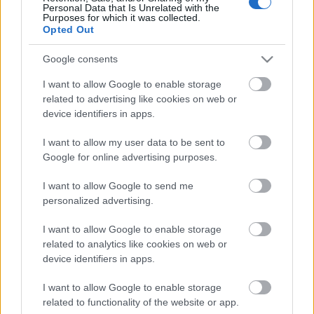
Personal Data that Is Unrelated with the
Purposes for which it was collected.
Opted Out
Szászi Endre
amellett, hogy tiszta,
szerethető
és
korrekt árú
borokat készít, még kiváló előadó is, aki
Google consents
tökéletes arányban képes keverni a ...
I want to allow Google to enable storage
related to advertising like cookies on web or
Két hétig csak fesztiválok
device identifiers in apps.
palack
•
2012. május 31.
4
I want to allow my user data to be sent to
Google for online advertising purposes.
Bár az időjárás még bizonytalankodik,
menthetetlenül elkezdődött az idei szabadtéri
I want to allow Google to send me
fesztiválszezon. A következő két hét kínálatából ...
personalized advertising.
I want to allow Google to enable storage
related to analytics like cookies on web or
device identifiers in apps.
I want to allow Google to enable storage
related to functionality of the website or app.