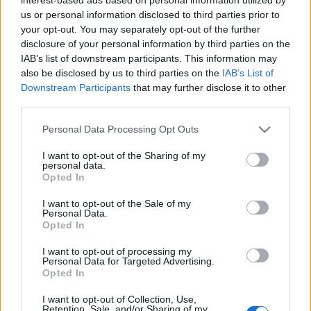
Aranyszájú Szt. Róbert
us or personal information disclosed to third parties prior to
önismétlés
your opt-out. You may separately opt-out of the further
disclosure of your personal information by third parties on the
Az Alkoholisták
•
2012. június 04.
1
IAB’s list of downstream participants. This information may
also be disclosed by us to third parties on the
IAB’s List of
Az adatbázisunk szerint A Művelt Alkoholista első
Downstream Participants
that may further disclose it to other
posztja. Hogy valóban így volt-e, tudja a bánat, de
third parties.
egy biztos, én máig büszke vagyok rá, még ...
Please note that this website/app uses one or more Google
Personal Data Processing Opt Outs
services and may gather and store information including but
Rövidzárlat
not limited to your visit or usage behaviour. You may click to
I want to opt-out of the Sharing of my
personal data.
grant or deny consent to Google and its third-party tags to
Az Alkoholisták
•
2012. június 04.
41
Opted In
use your data for below specified purposes in below Google
consent section.
I want to opt-out of the Sale of my
A Művelt Alkoholista nagyjából hét évvel ezelőtt
Personal Data.
indult, és most véget ér.
Sem meghatódásra, sem
Opted In
elkeseredésre nincs ok (az örömet sem akartam ...
I want to opt-out of processing my
Personal Data for Targeted Advertising.
Opted In
Szászi-borok Pinceáron
I want to opt-out of Collection, Use,
Retention, Sale, and/or Sharing of my
palack
•
2012. május 31.
5