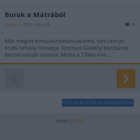
Borok a Mátrából
Octopus
•
2012. május 29.
15
Már megint elmulasztottam valamit, tört rám az
érzés néhány hónapja,
Szomjas Gödény
borzsúros
beszámolóját olvasva. Mióta a Tőkés-trió ...
SÜTI BEÁLLÍTÁSOK MÓDOSÍTÁSA
mobil
|
teljes