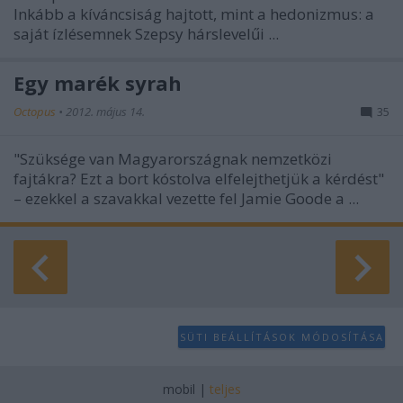
user protection.
Inkább a kíváncsiság hajtott, mint a hedonizmus: a
saját ízlésemnek Szepsy hárslevelűi ...
Egy marék syrah
Octopus
•
2012. május 14.
35
"Szüksége van Magyarországnak nemzetközi
fajtákra? Ezt a bort kóstolva elfelejthetjük a kérdést"
– ezekkel a szavakkal vezette fel Jamie Goode a ...
SÜTI BEÁLLÍTÁSOK MÓDOSÍTÁSA
mobil
|
teljes