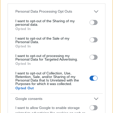
third parties.
Úgy tűnik, stafétában végigkísérjük a Szeleshát
Please note that this website/app uses one or more Google
Personal Data Processing Opt Outs
Pinot-k évjáratait:
hét
és
nyolc
után nekem a kilences
services and may gather and store information including but
jött (be.) Egyébként mostanában ...
not limited to your visit or usage behaviour. You may click to
I want to opt-out of the Sharing of my
personal data.
grant or deny consent to Google and its third-party tags to
Opted In
Interjú Nemes Richárddal, a Pannon
use your data for below specified purposes in below Google
consent section.
I want to opt-out of the Sale of my
Bormustra szervezőjével
Personal Data.
Opted In
alföldi merlot
•
2012. május 17.
20
I want to opt-out of processing my
Personal Data for Targeted Advertising.
Kérlek, vázold föl,
hogy nagy vonalak
ban hogyan
Opted In
működik a Pannon Bormustra. A lebonyolítás
rendjében volt-e valamilyen változás a tavalyihoz ...
I want to opt-out of Collection, Use,
Retention, Sale, and/or Sharing of my
Personal Data that Is Unrelated with the
Purposes for which it was collected.
Opted Out
HetedHétHatár
Tokaji dűlők kóstolója
Google consents
palack
•
2012. május 16.
16
I want to allow Google to enable storage
related to advertising like cookies on web or