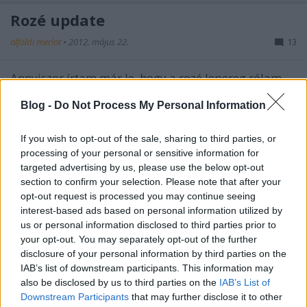
Rozé update
alföldi merlot
•
2012. május 22.
13
Annyiszor írtam már le, hogy a rozé lepereg rólam,
vagy én pattanok le róla, hogy a rosszul leplezett
Blog -
Do Not Process My Personal Information
önismétlés helyett inkább
linkelek
. A ...
If you wish to opt-out of the sale, sharing to third parties, or
Villány Reloaded
processing of your personal or sensitive information for
Octopus
•
2012. május 21.
6
targeted advertising by us, please use the below opt-out
section to confirm your selection. Please note that after your
opt-out request is processed you may continue seeing
Ha leporoljuk időről-időre előhúzott
kékfrankos-
interest-based ads based on personal information utilized by
radarunkat
és vetünk rá egy pillantást, számos
us or personal information disclosed to third parties prior to
fényes folt rajzolódik ki a szemünk előtt. ...
your opt-out. You may separately opt-out of the further
disclosure of your personal information by third parties on the
Szeleshát Pinot Noir 2009
IAB’s list of downstream participants. This information may
also be disclosed by us to third parties on the
IAB’s List of
palack
•
2012. május 18.
2
Downstream Participants
that may further disclose it to other