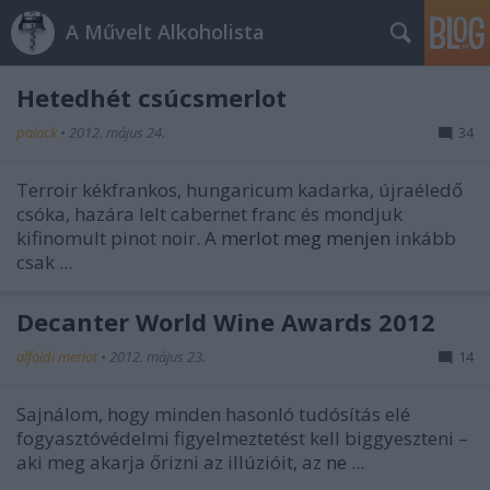
A Művelt Alkoholista
Hetedhét csúcsmerlot
palack
•
2012. május 24.
34
Terroir kékfrankos, hungaricum kadarka, újraéledő
csóka, hazára lelt cabernet franc és mondjuk
kifinomult pinot noir. A
merlot meg menjen
inkább
csak ...
Decanter World Wine Awards 2012
alföldi merlot
•
2012. május 23.
14
Sajnálom, hogy minden hasonló tudósítás elé
fogyasztóvédelmi figyelmeztetést kell biggyeszteni –
aki meg akarja őrizni az illúzióit, az
ne ...