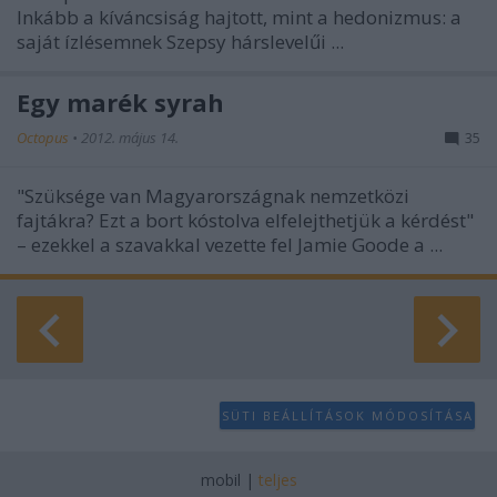
user protection.
Inkább a kíváncsiság hajtott, mint a hedonizmus: a
saját ízlésemnek Szepsy hárslevelűi ...
Egy marék syrah
Octopus
•
2012. május 14.
35
"Szüksége van Magyarországnak nemzetközi
fajtákra? Ezt a bort kóstolva elfelejthetjük a kérdést"
– ezekkel a szavakkal vezette fel Jamie Goode a ...
SÜTI BEÁLLÍTÁSOK MÓDOSÍTÁSA
mobil
|
teljes