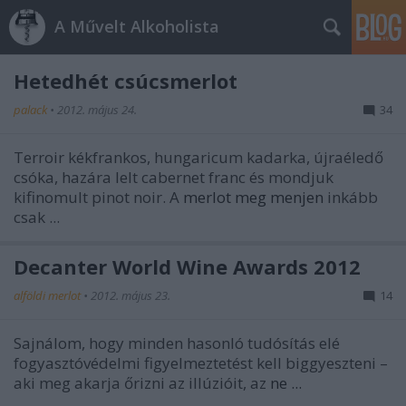
A Művelt Alkoholista
Hetedhét csúcsmerlot
palack
•
2012. május 24.
34
Terroir kékfrankos, hungaricum kadarka, újraéledő
csóka, hazára lelt cabernet franc és mondjuk
kifinomult pinot noir. A
merlot meg menjen
inkább
csak ...
Decanter World Wine Awards 2012
alföldi merlot
•
2012. május 23.
14
Sajnálom, hogy minden hasonló tudósítás elé
fogyasztóvédelmi figyelmeztetést kell biggyeszteni –
aki meg akarja őrizni az illúzióit, az
ne ...