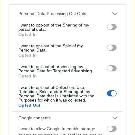
third parties.
Úgy tűnik, stafétában végigkísérjük a Szeleshát
Please note that this website/app uses one or more Google
Personal Data Processing Opt Outs
Pinot-k évjáratait:
hét
és
nyolc
után nekem a kilences
services and may gather and store information including but
jött (be.) Egyébként mostanában ...
not limited to your visit or usage behaviour. You may click to
I want to opt-out of the Sharing of my
personal data.
grant or deny consent to Google and its third-party tags to
Opted In
Interjú Nemes Richárddal, a Pannon
use your data for below specified purposes in below Google
consent section.
I want to opt-out of the Sale of my
Bormustra szervezőjével
Personal Data.
Opted In
alföldi merlot
•
2012. május 17.
20
I want to opt-out of processing my
Personal Data for Targeted Advertising.
Kérlek, vázold föl,
hogy nagy vonalak
ban hogyan
Opted In
működik a Pannon Bormustra. A lebonyolítás
rendjében volt-e valamilyen változás a tavalyihoz ...
I want to opt-out of Collection, Use,
Retention, Sale, and/or Sharing of my
Personal Data that Is Unrelated with the
Purposes for which it was collected.
Opted Out
HetedHétHatár
Tokaji dűlők kóstolója
Google consents
palack
•
2012. május 16.
16
I want to allow Google to enable storage
related to advertising like cookies on web or