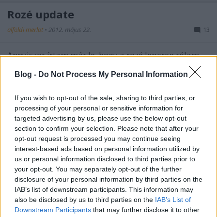
Rozé update
alföldi merlot
•
2012. május 22.
13
Annyiszor írtam már le, hogy a rozé lepereg rólam,
vagy én pattanok le róla, hogy a rosszul leplezett
Blog -
Do Not Process My Personal Information
önismétlés helyett inkább
linkelek
. A ...
If you wish to opt-out of the sale, sharing to third parties, or
Villány Reloaded
processing of your personal or sensitive information for
Octopus
•
2012. május 21.
6
targeted advertising by us, please use the below opt-out
section to confirm your selection. Please note that after your
opt-out request is processed you may continue seeing
Ha leporoljuk időről-időre előhúzott
kékfrankos-
interest-based ads based on personal information utilized by
radarunkat
és vetünk rá egy pillantást, számos
us or personal information disclosed to third parties prior to
fényes folt rajzolódik ki a szemünk előtt. ...
your opt-out. You may separately opt-out of the further
disclosure of your personal information by third parties on the
Szeleshát Pinot Noir 2009
IAB’s list of downstream participants. This information may
also be disclosed by us to third parties on the
IAB’s List of
palack
•
2012. május 18.
2
Downstream Participants
that may further disclose it to other