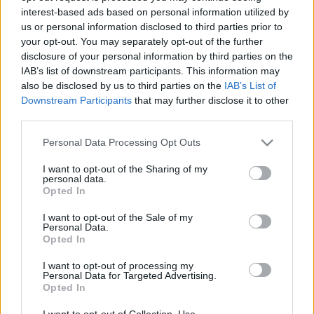
interest-based ads based on personal information utilized by
alföldi merlot
•
2011. szeptember 30.
1
us or personal information disclosed to third parties prior to
your opt-out. You may separately opt-out of the further
Elég jó esélyem van arra, hogy ezeket a borokat,
disclosure of your personal information by third parties on the
ilyen kaliberű bordóiakat soha többé ne kóstoljak
IAB’s list of downstream participants. This information may
(az előzményeket lásd itt). Ennek megfelelően
also be disclosed by us to third parties on the
IAB’s List of
igyekeztem felnőni a feladathoz. Részben kiüríteni a
Downstream Participants
that may further disclose it to other
fejemet (blokkolni a negatív előítéleteket), részben
third parties.
ráhangolódni, azaz az…
Please note that this website/app uses one or more Google
Personal Data Processing Opt Outs
services and may gather and store information including but
Azok a Gerék még ma is állnak
not limited to your visit or usage behaviour. You may click to
I want to opt-out of the Sharing of my
personal data.
grant or deny consent to Google and its third-party tags to
Óborozás félholt fehérekkel és élő villányiakkal
Opted In
use your data for below specified purposes in below Google
Műtannin
•
2007. szeptember 07.
30
consent section.
I want to opt-out of the Sale of my
Personal Data.
Opted In
Az alábbiakban irdatlan méretű poszt következik
egy irdatlan méretű kóstolóról, amelyen jó két
I want to opt-out of processing my
hónapja volt szerencsénk részt venni Sz. Kis László
Personal Data for Targeted Advertising.
Opted In
jóvoltából. Sz. Kis úr egykori borkollégista, ekképpen
2003-ig a Rohály-féle Borkalauzok kóstolóinak
I want to opt-out of Collection, Use,