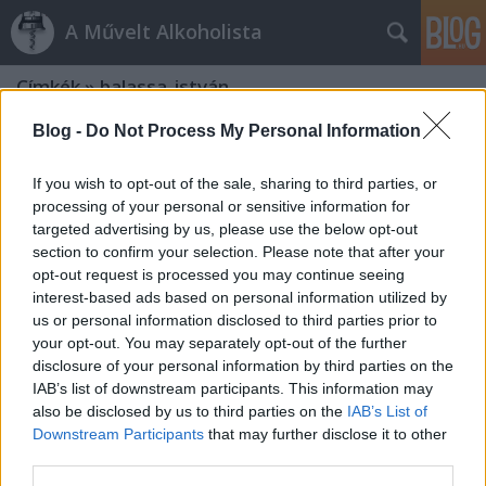
A Művelt Alkoholista
Címkék
»
balassa_istván
Blog -
Do Not Process My Personal Information
Györgykovács Imre a Borászok
Borásza
If you wish to opt-out of the sale, sharing to third parties, or
processing of your personal or sensitive information for
Az Alkoholisták
•
2012. április 14.
5
targeted advertising by us, please use the below opt-out
section to confirm your selection. Please note that after your
A borászok megválasztották a Borászok Borászát.
opt-out request is processed you may continue seeing
Idén ezt a címet Györgykovács Imre, a somlói fárosz
interest-based ads based on personal information utilized by
kapta. Györgykovács Imrét mi is a magyar borászat
us or personal information disclosed to third parties prior to
kiemelkedő alakjának, Somló élő legendájának
your opt-out. You may separately opt-out of the further
tartjuk, és őszintén örülünk, hogy elismerik a
disclosure of your personal information by third parties on the
IAB’s list of downstream participants. This information may
munkásságát. Kortalan és…
also be disclosed by us to third parties on the
IAB’s List of
Downstream Participants
that may further disclose it to other
Új pince, új borok
third parties.