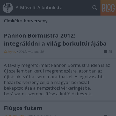
A Művelt Alkoholista
Címkék
»
borverseny
Pannon Bormustra 2012:
integrálódni a világ borkultúrájába
Octopus
•
2012. március 30.
25
A tavaly megreformált Pannon Bormustra idén is az
új szellemben kerül megrendezésre, azonban az
újítások ezúttal sem maradnak el. A legnívósabb
hazai borverseny célja a magyar borászat
bekapcsolása a nemzetközi vérkeringésbe,
borászaink szembesítése a külföldi ítészek…
Flúgos futam