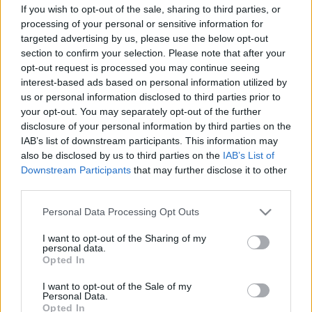
If you wish to opt-out of the sale, sharing to third parties, or
processing of your personal or sensitive information for
Decanter World Wine Awards 2010
targeted advertising by us, please use the below opt-out
section to confirm your selection. Please note that after your
Octopus
•
2010. május 24.
12
opt-out request is processed you may continue seeing
interest-based ads based on personal information utilized by
Az International Wine Challenge után újabb
us or personal information disclosed to third parties prior to
nagyszabású angol borverseny, a Decanter World
your opt-out. You may separately opt-out of the further
Wine Awards eredményei is elérhetőek. Az előző évi
disclosure of your personal information by third parties on the
teljesítményünkhöz képest bronzban javultunk (40
IAB’s list of downstream participants. This information may
érem, míg tavaly mindössze 21 jött össze), az arany 5
also be disclosed by us to third parties on the
IAB’s List of
ismét, ebből kettő regionális…
Downstream Participants
that may further disclose it to other
third parties.
International Wine Challenge 2010
Please note that this website/app uses one or more Google
Personal Data Processing Opt Outs
services and may gather and store information including but
Az Alkoholisták
•
2010. május 21.
12
not limited to your visit or usage behaviour. You may click to
I want to opt-out of the Sharing of my
personal data.
grant or deny consent to Google and its third-party tags to
Opted In
Napvilágra kerültek az eredmények a világ
use your data for below specified purposes in below Google
legnagyobb borversenyéről. Nem mondhatni, hogy
consent section.
I want to opt-out of the Sale of my
vakon bízunk az ilyen megmérettetésekben, azonban
Personal Data.
hála Ezerjó barátunk két évvel ezelőtti
Opted In