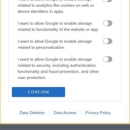
related to analytics like cookies on web or
Újabb állomásához érkezett az alkoholista-
device identifiers in apps.
technológiai forradalom robogó vonata. A
szemfülesebbek már észrevehették, hiszen pár napja
I want to allow Google to enable storage
működőképes és a jobb sávban a reklámcsík alatti
related to functionality of the website or app.
linkről is elérhető: elindult az Alkoholista Naptár.
Ebbe próbáljuk összegyűjteni a…
I want to allow Google to enable storage
related to personalization.
Ne higgy a borversenynek!
I want to allow Google to enable storage
A mély torok kipakol
related to security, including authentication
alföldi merlot
•
2009. szeptember 07.
25
functionality and fraud prevention, and other
user protection.
Nem bízom a borversenyekben. Elsősorban azért,
mert az eredmények ritkán találkoznak az én
CONFIRM
értékítéletemmel. Mondhatnánk, hogy ízlésről
fölösleges vitát nyitni, de ilyen alapon borversenyt is
fölösleges rendezni. Tegyük föl, hogy a magyarázat
Data Deletion
Data Access
Privacy Policy
ennél összetettebb. Milyen okok…