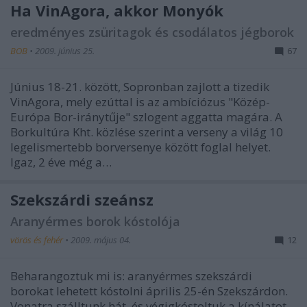
Ha VinAgora, akkor Monyók
eredményes zsüritagok és csodálatos jégborok
BOB
•
2009. június 25.
67
Június 18-21. között, Sopronban zajlott a tizedik
VinAgora, mely ezúttal is az ambíciózus "Közép-
Európa Bor-iránytűje" szlogent aggatta magára. A
Borkultúra Kht. közlése szerint a verseny a világ 10
legelismertebb borversenye között foglal helyet.
Igaz, 2 éve még a…
Szekszárdi szeánsz
Aranyérmes borok kóstolója
vörös és fehér
•
2009. május 04.
12
Beharangoztuk mi is: aranyérmes szekszárdi
borokat lehetett kóstolni április 25-én Szekszárdon.
Vonatra szálltunk hát, és végigkóstoltuk a kínálatot.