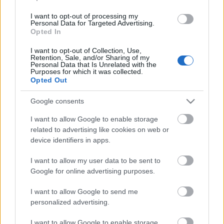
beszámolójának, azt már tudjuk, ha létezik olyan
I want to opt-out of processing my
versengés, amit komolyan vesznek, akkor az IWC-t…
Personal Data for Targeted Advertising.
Opted In
Versenybor
I want to opt-out of Collection, Use,
Retention, Sale, and/or Sharing of my
alföldi merlot
•
2010. január 26.
35
Personal Data that Is Unrelated with the
Purposes for which it was collected.
Opted Out
A borászok sem mind szentek. A borversenyek
szabályai kijátszhatóak. A bizonytalan fogyasztó
Google consents
bölcs tanácsadóra vágyik. És máris kész a baj. A fair
I want to allow Google to enable storage
play szelleme azt kívánná, hogy borversenyen csak
related to advertising like cookies on web or
kereskedelmi forgalomból beszerzett borokat
device identifiers in apps.
bíráljanak. De többnyire nem így…
I want to allow my user data to be sent to
Google for online advertising purposes.
Indul az Alkoholista Naptár
I want to allow Google to send me
a közösségi iszákosság potenciális origoja
personalized advertising.
BOB
•
2009. október 06.
15
I want to allow Google to enable storage