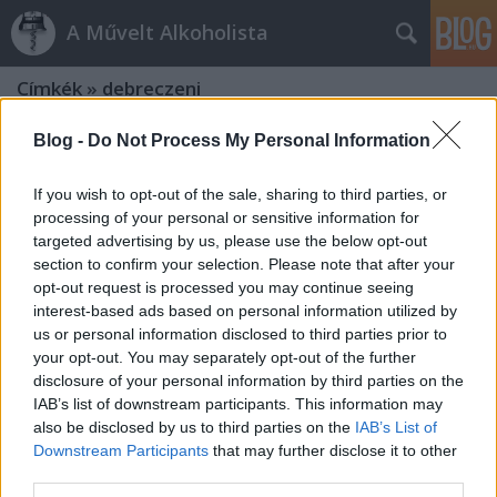
A Művelt Alkoholista
Címkék
»
debreczeni
Blog -
Do Not Process My Personal Information
Az elegancia nyomában
Etyeki és révkomáromi pinot-k
If you wish to opt-out of the sale, sharing to third parties, or
vörös és fehér
•
2009. február 10.
5
processing of your personal or sensitive information for
targeted advertising by us, please use the below opt-out
section to confirm your selection. Please note that after your
Mindig öröm, ha igazán elegáns borral fut össze az
opt-out request is processed you may continue seeing
ember. Elegancia alatt nem csak a harmóniát értem,
interest-based ads based on personal information utilized by
hanem a kifinomultságot, letisztultságot,
us or personal information disclosed to third parties prior to
visszafogottságot is. Természetesen az elegáns bor
your opt-out. You may separately opt-out of the further
egyben harmonikus is, míg a harmonikus nem
disclosure of your personal information by third parties on the
feltétlenül elegáns. És persze egy bor nem…
IAB’s list of downstream participants. This information may
also be disclosed by us to third parties on the
IAB’s List of
Brókerborok
Downstream Participants
that may further disclose it to other
third parties.
A Debreczeni és Ferenczi pincészetek