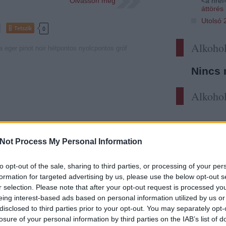
Olvasson még
<a href=
áttörés
Utolsó 
Tetszik
0
Alkohol
a
eger
pinot noir
hétpontos
nyolcpontos
gróf
Nincs 
Alkohol
apokban rengeteg pinot-t kóstoltam,
gyart. Nem, ez még nem az egészséges
Not Process My Personal Information
triotizmus, csak nem akarom egyetlen
teni a család éves valutakeretét. Másrészt
to opt-out of the sale, sharing to third parties, or processing of your per
des cabernet-zabálástól meggyötört garatom
formation for targeted advertising by us, please use the below opt-out s
r selection. Please note that after your opt-out request is processed y
eing interest-based ads based on personal information utilized by us or
Olvasson még
disclosed to third parties prior to your opt-out. You may separately opt-
losure of your personal information by third parties on the IAB’s list of