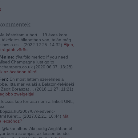
ő
 kommentek
a kóstoltam a bort... 19 éves kora
e tökéletes állapotban van, talán még
nincs a cs...
(
2022.12.25. 14:32
)
Éljen,
egdrágább vörös!
Pénine:
@alföldimerlot: If you need
lised Champagne just go to
thchampers.co.uk
(
2020.06.07. 13:28
)
ek az óceánon túlról
Feri:
Én most lettem szerelmes a
-be. Itta már valaki a Balaton-felvidéki
Zsolt Borászat ...
(
2018.11.27. 11:21
)
legjobb zweigeltjei
 lecsós kép forrása nem a linkelt URL,
ez:
bojsza.hu/2007/07/kedvenc-
tml Kéret...
(
2017.02.21. 16:44
)
Mit
a lecsóhoz?
:
@fakanalhos: Aki pedig Angliában él
ar borra szomjas, az lessen be ide: