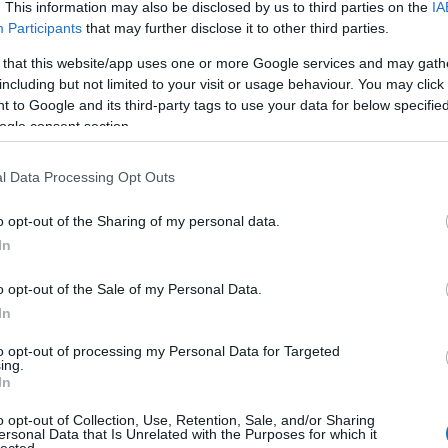
. This information may also be disclosed by us to third parties on the
IA
Tetszik
0
Participants
that may further disclose it to other third parties.
ontos
eger
pinot noir
hétpontos
etyeki kúria
 that this website/app uses one or more Google services and may gath
igyes
muzsla
2010
including but not limited to your visit or usage behaviour. You may click 
Kollég
 to Google and its third-party tags to use your data for below specifi
ogle consent section.
Albert 
Alkonyi
l Data Processing Opt Outs
Bordokt
Bortévé
o opt-out of the Sharing of my personal data.
Borwer
In
vtizede minden évben megkóstolom a
Jamie 
egri fehérbort (vagy az még mindig a
Jancis 
o opt-out of the Sale of my Personal Data.
ályleányka?). És konstatálom, hogy név és
Pécsi b
a is verhetetlen páros, aztán megkóstolom,
In
Robert 
 lelkesedés. Fás, lágy, rövid – a szabvány…
Táncol
to opt-out of processing my Personal Data for Targeted
ing.
Vinogr
In
Olvasson még
vörös é
o opt-out of Collection, Use, Retention, Sale, and/or Sharing
ersonal Data that Is Unrelated with the Purposes for which it
Barátil
Tetszik
0
lected.