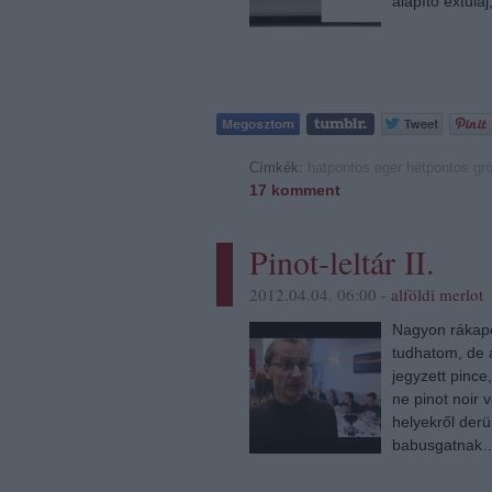
alapító extula
Címkék:
hatpontos
eger
hétpontos
gró
17
komment
Pinot-leltár II.
2012.04.04. 06:00 -
alföldi merlot
Nagyon rákapot
tudhatom, de a
jegyzett pince
ne pinot noir 
helyekről derül
babusgatnak