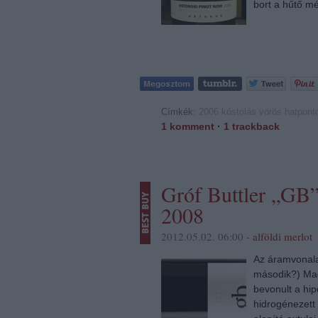
bort a hűtő mé
Címkék:
2006
kóstolás
vörös
hatpont
1
komment
·
1
trackback
Gróf Buttler „GB
2008
2012.05.02. 06:00 -
alföldi merlot
Az áramvonala
második?) Mag
bevonult a hip
hidrogénezett