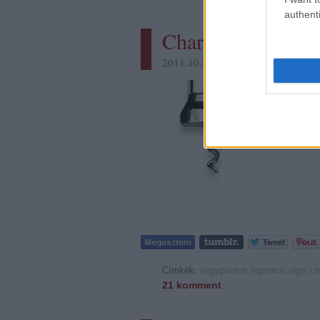
authenti
Chardonnay leérté
2011.10.25. 07:49 -
alföldi merlot
A rendszer
sauvignono
bikavérekb
chardonnay
átlátni a 
Címkék:
négypontos
ötpontos
eger
ch
21
komment