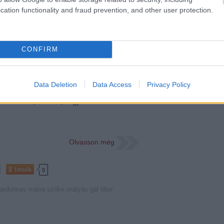
cation functionality and fraud prevention, and other user protection.
kelés
CONFIRM
váltás sztárjainak bealkonyult. A cabernet
k lesüllyedtek a középkategóriába, vagy
e és jelöletlen házasítások nyelték el őket. A
Data Deletion
Data Access
Privacy Policy
 is döglött dakota ló – ahogy megtanultunk
barrik-ködön, kiderült, hogy a hazai…
Olvasson még
Tetszik
0
ardonnay
mátra
szőke mátyás
gál tibor