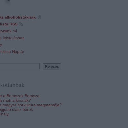
az alkoholistáknak
lista RSS
tozunk mi
 a kóstoláshoz
y
holista Naptár
sottabbak
re a Borászok Borásza
sznak a kínaiak?
 a magyar borkultúra megmentője?
egjobb olasz borok
ihály
k