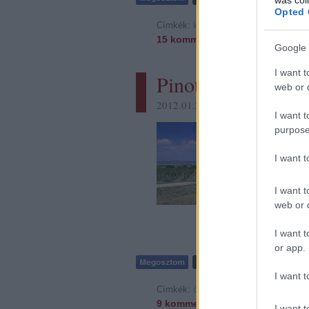
Opted 
Címkék:
kóstolás
hatpontos
ötpontos
15
komment
·
1
trackback
Google 
I want t
Pinot párosok IX.
web or d
2012.01.23. 07:45 -
Octopus
I want t
Ebbe az epizó
purpose
meglepetés jut
akinek a nevév
I want 
igaz, ami igaz
Anonym Pince e
I want t
web or d
I want t
or app.
I want t
Címkék:
ötpontos
eger
pinot noir
etye
9
komment
I want t