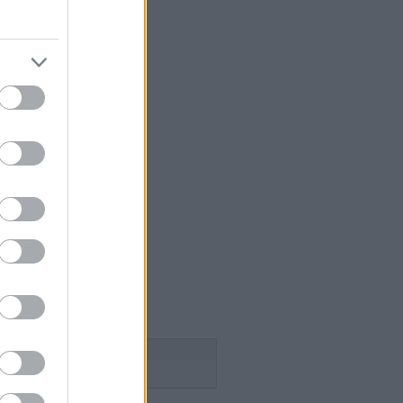
 szakács
égium
aság
lice
n Pince
esborok
ök
ca tanya
n
 a szőlősgazda
ádék
ss
Follow this blog