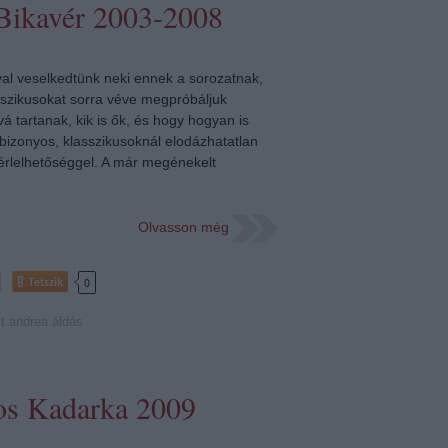
 Bikavér 2003-2008
val veselkedtünk neki ennek a sorozatnak,
sszikusokat sorra véve megpróbáljuk
á tartanak, kik is ők, és hogy hogyan is
 bizonyos, klasszikusoknál elodázhatatlan
 érlelhetőséggel. A már megénekelt
Olvasson még
Tetszik
0
t andrea
áldás
os Kadarka 2009