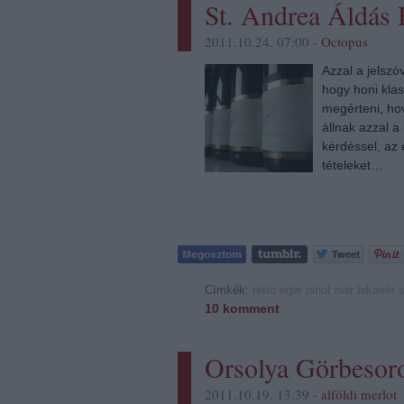
St. Andrea Áldás
2011.10.24. 07:00 -
Octopus
Azzal a jelszó
hogy honi kla
megérteni, hov
állnak azzal a
kérdéssel, az
tételeket…
Címkék:
retro
eger
pinot noir
bikavér
s
10
komment
Orsolya Görbesor
2011.10.19. 13:39 -
alföldi merlot