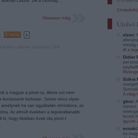
j, Bukolyi László. De a csomag…
Címkefelh
Olvasson még
Utolsó
Tetszik
elzee:
M
0
ellenér
mindig 
f buttler
cabernet sauvignon
2008
itt a l
Didier 
persona
sayitwi
Rizling
Szikra 
zweigelt
Somodi 
t a magyar a pinot-ra, illetve ezt nem
A világ 
 borászaink biztosan. Szinte nincs olyan
gbsz:
A
, amelynek ha van egyáltalán vörösbora, az
hanem 
www.ga
volna. Az elmúlt években a legváratlanabb
lecsm.h
t ki, hogy titokban évek óta pinot-t
igyunk 
…
ecsabi
és magy