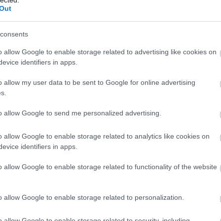
Out
A bűvös
st. andrea
eger
napbor
2011
Borkoll
consents
Bortárs
o allow Google to enable storage related to advertising like cookies on
Food Po
evice identifiers in apps.
Heiman
Kézműv
o allow my user data to be sent to Google for online advertising
Kistücs
dba egy kellemes és egy kevésbé kellemes
s.
Mangali
ott. Az előbbivel egy olyan termelő szolgált,
el eddig nem túl sűrűn találkozhattunk –
Radovi
to allow Google to send me personalized advertising.
, nem is régen startolt még a projekt. Az
Rambo,
gy kis etyeki borászat, letisztult…
Szindb
o allow Google to enable storage related to analytics like cookies on
evice identifiers in apps.
IndaPa
Olvasson még
o allow Google to enable storage related to functionality of the website
Tetszik
0
o allow Google to enable storage related to personalization.
k
st andrea
anonym pince
pinot parosok
o allow Google to enable storage related to security, including