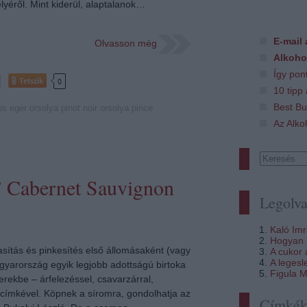
lyéről. Mint kiderül, alaptalanok…
E-mail 
Olvasson még
Alkoho
Így pon
Tetszik
0
10 tipp
Best Bu
os
eger
orsolya
pinot noir
orsolya pince
Az Alko
” Cabernet Sauvignon
Legolva
Kaló Im
Hogyan i
sítás és pinkesítés első állomásaként (vagy
A cukor
A legesl
yarország egyik legjobb adottságú birtoka
Figula M
erekbe – árfelezéssel, csavarzárral,
 címkével. Köpnek a síromra, gondolhatja az
Címké