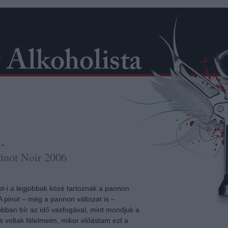
.
Pinot Noir 2006
ot-i a legjobbak közé tartoznak a pannon
 A pinot – még a pannon változat is –
bban bír az idő vasfogával, mint mondjuk a
 voltak félelmeim, mikor előástam ezt a