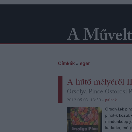
Címkék
»
eger
A hűtő mélyéről II
Orsolya Pince Ostorosi 
2012.05.03. 13:30 -
palack
Orsolyáék pin
pinot-k közül.
mindenképp jo
kadarka, mégis