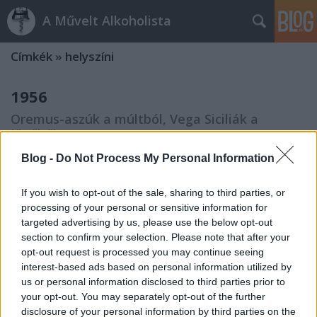
A Művelt Alkoholista
Címkék
»
helyszíni
1956
Oremus-aszúk a múltból, Vega Siciliák a
jövőből
Albert gazda
•
2008. október 02.
13
Blog -
Do Not Process My Personal Information
Néhány hete tartozom magamnak és az olvasónak
If you wish to opt-out of the sale, sharing to third parties, or
egy beszámolóval az Oremusnál tett
processing of your personal or sensitive information for
látogatásomról. Amelyről már csak azért is muszáj
targeted advertising by us, please use the below opt-out
írnom, mert életemben először ittam öregebb bort
section to confirm your selection. Please note that after your
nálamnál, és nem bántam meg. Jártam már egyszer
opt-out request is processed you may continue seeing
olyan kóstolón, ahol kedvenc hegyaljai…
interest-based ads based on personal information utilized by
us or personal information disclosed to third parties prior to
your opt-out. You may separately opt-out of the further
Apák és fiúk V
disclosure of your personal information by third parties on the