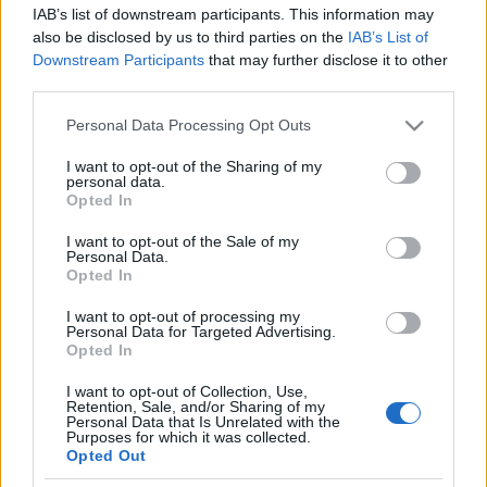
IAB’s list of downstream participants. This information may
Junibor kóstoló Etyeken
also be disclosed by us to third parties on the
IAB’s List of
Weér Yvo
•
2008. szeptember 11.
2
Downstream Participants
that may further disclose it to other
third parties.
Ez lenne itt a reklám helye, ám a feltételes mód a
Please note that this website/app uses one or more Google
Personal Data Processing Opt Outs
segítségünkre siet... Augusztus utolsó szombatjára
services and may gather and store information including but
remek kis kóstolót szervezett a Junibor Egyesület. A
not limited to your visit or usage behaviour. You may click to
I want to opt-out of the Sharing of my
borok kiválóak és kiválóbbak voltak, a közönség
personal data.
grant or deny consent to Google and its third-party tags to
kulturáltan érdeklődő (művelten alkoholizált), a
Opted In
use your data for below specified purposes in below Google
háttérzene kellően…
consent section.
I want to opt-out of the Sale of my
Personal Data.
Opted In
Lenyeljük-e a gyengébb évjáratot?
A Rosso di Montalcinók megint megmutatták
I want to opt-out of processing my
Personal Data for Targeted Advertising.
Greg Tatar
•
2007. április 12.
1
Opted In
I want to opt-out of Collection, Use,
New Yorkban minden évben megrendezik a
Retention, Sale, and/or Sharing of my
Personal Data that Is Unrelated with the
SuperTuscan and the Other Great Wines of Tuscany
Purposes for which it was collected.
nevű borbanzájt, amely egy hárometapos sorozat
Opted Out
első tagja. Erről a kereskedőknek és a sajtónak szánt