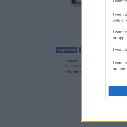
I want 
montalcinó
István, a 
I want t
keltő Pap
web or d
I want t
or app.
I want t
Címkék:
2003
vörös
négypontos
ötpo
I want t
il poggione
authenti
7
komment