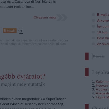
dicava és a Casanova di Neri hiánya is
et szúrt (volt online…
E-mail 
Olvasson még
Alkoho
Így pon
Tetszik
0
10 tipp
Best Bu
nti
montalcino
capanna
uccelliera
sesta di sopra
Az Alko
sesti
campi di fonterenza
podere salicutti
pian
Legolva
ngébb évjáratot?
Kaló Im
 megint megmutatták
Hogyan i
A cukor
A legesl
Figula M
minden évben megrendezik a SuperTuscan
 Great Wines of Tuscany nevű borbanzájt,
Címké
ometapos sorozat első tagja. Erről a