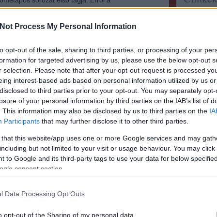
 és a sajtónak szánt bemutatóról tudósít
Címkefelh
érkoszorús alkoholista barátunk. A
Not Process My Personal Information
nokkal nem…
Utolsó
to opt-out of the sale, sharing to third parties, or processing of your per
Olvasson még
elzee:
M
formation for targeted advertising by us, please use the below opt-out s
ellenér
mindig 
r selection. Please note that after your opt-out request is processed y
itt a l
Tetszik
0
eing interest-based ads based on personal information utilized by us or
Didier 
disclosed to third parties prior to your opt-out. You may separately opt-
persona
brunello
valdicava
rosso
bellpoggio
lisini
losure of your personal information by third parties on the IAB’s list of
sayitwi
. This information may also be disclosed by us to third parties on the
IA
Rizling
Participants
that may further disclose it to other third parties.
Szikra 
zweigelt
 that this website/app uses one or more Google services and may gath
Somodi 
nikűrolló?
A világ 
including but not limited to your visit or usage behaviour. You may click 
 to Google and its third-party tags to use your data for below specifi
ttal, dugókkal, egyebekkel
gbsz:
A
hanem 
ogle consent section.
www.ga
ák
lecsm.h
igyunk 
en már markánsan megnyilvánult
l Data Processing Opt Outs
ecsabi
 Kriszta a kedvünkért – na jó, a saját
és magy
s – eltöltött egy napot Veronában, a
o opt-out of the Sharing of my personal data.