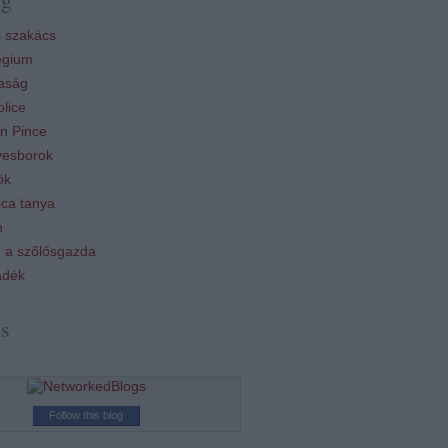
 szakács
égium
aság
lice
n Pince
esborok
ök
ca tanya
n
 a szőlősgazda
ádék
ss
Follow this blog