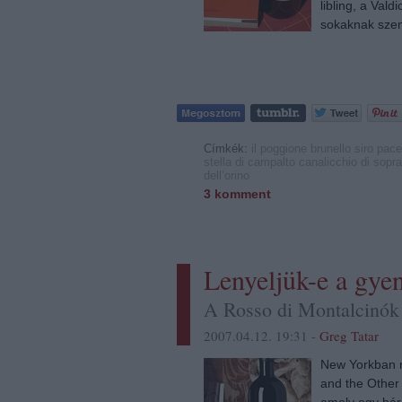
libling, a Val
sokaknak szem
Címkék:
il poggione
brunello
siro pace
stella di campalto
canalicchio di sopra
dell’orino
3
komment
Lenyeljük-e a gye
A Rosso di Montalcinók
2007.04.12. 19:31 -
Greg Tatar
New Yorkban 
and the Other
amely egy hár