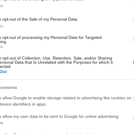
<a href=
Ebből kifolyólag leöntötték vörösborral,
áttörés
In
 bonctűje a szilikonba, ivott magyar és
Utolsó 
álinkát,…
o opt-out of the Sale of my Personal Data.
In
Alkohol
Olvasson még
to opt-out of processing my Personal Data for Targeted
Nincs 
ing.
In
Tetszik
0
Alkohol
o opt-out of Collection, Use, Retention, Sale, and/or Sharing
ersonal Data that Is Unrelated with the Purposes for which it
szicsek
vinitaly
podere castorani
zenato
lected.
ne la fenice
bonollo
torboli
köfelgut
thurnhof
Out
consents
ívumból
o allow Google to enable storage related to advertising like cookies on
, Juhász Testvérek
evice identifiers in apps.
o allow my user data to be sent to Google for online advertising
hetek kóstolási jegyzeteiben tallózva
s.
tam három 2003-as vöröst. Ezen kívül semmi
s bennük. Az egyik megfizethető