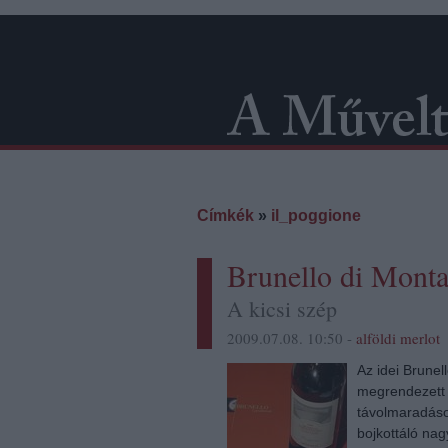
Címkék
»
il_poggione
Brunello di Monta
A kicsi szép
2009.07.08. 10:50 -
alföldi merlot
Az idei Brunel
megrendezett 
távolmaradáso
bojkottáló nag