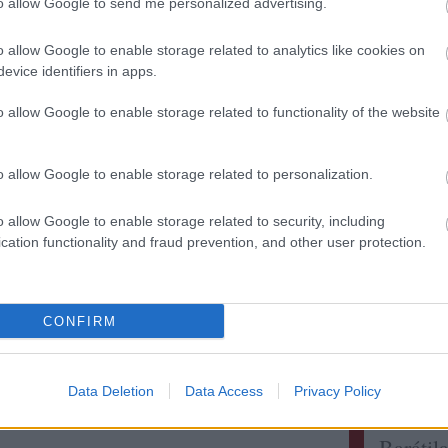
to allow Google to send me personalized advertising.
i rosso, a másik egy színtévesztő Tóth
harmadik pedig a különös asszociációkat
o allow Google to enable storage related to analytics like cookies on
tag Cuvée. Mindegyik…
evice identifiers in apps.
Kollég
o allow Google to enable storage related to functionality of the website
Olvasson még
Albert 
Alkonyi
o allow Google to enable storage related to personalization.
Tetszik
0
Bordokt
Bortévé
ntos
eger
tóth istván
toszkána
juhász testvérek
o allow Google to enable storage related to security, including
Borwer
cation functionality and fraud prevention, and other user protection.
Jamie 
Jancis 
Pécsi b
CONFIRM
Robert 
Táncol
Vinogr
Data Deletion
Data Access
Privacy Policy
vörös é
Barátil