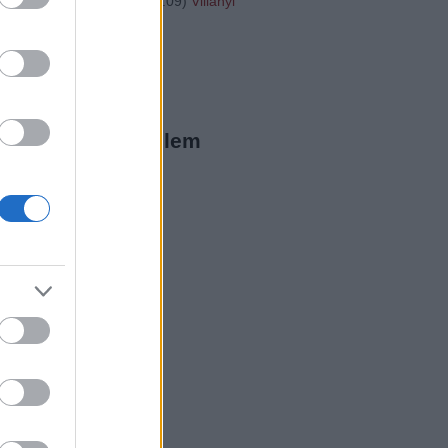
"http://...
(
2016.01.31. 16:09
)
Villányi
20
ista Twitter
megjeleníthető elem
ista a Facebookon