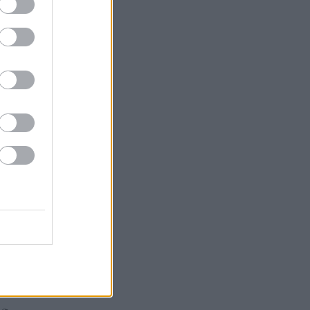
ák
gazda
 Tokaja
or
k
Goode
Robinson
orozó
Parker
óMedve
aphy
s fehér
ag