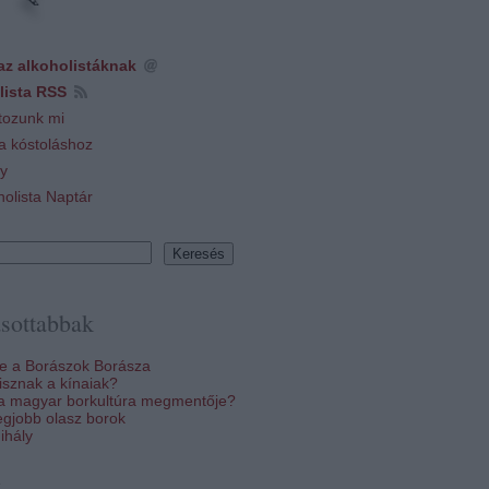
az alkoholistáknak
lista RSS
tozunk mi
 a kóstoláshoz
y
holista Naptár
sottabbak
re a Borászok Borásza
sznak a kínaiak?
 a magyar borkultúra megmentője?
egjobb olasz borok
ihály
k