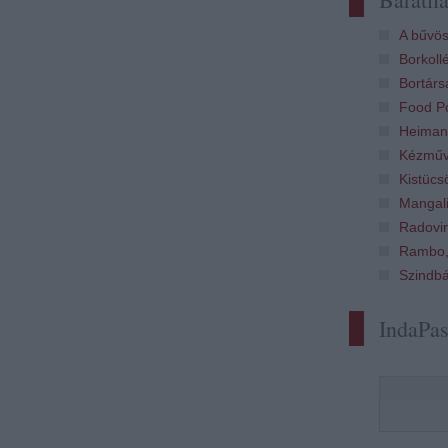
A bűvös
Borkoll
Bortárs
Food Po
Heiman
Kézműv
Kistücs
Mangali
Radovi
Rambo,
Szindb
IndaPa