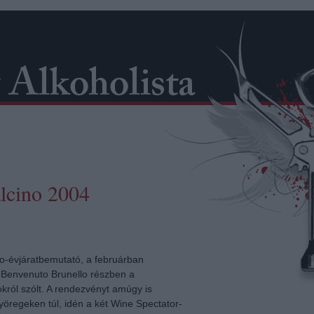
lcino 2004
lo-évjáratbemutató, a februárban
Benvenuto Brunello részben a
król szólt. A rendezvényt amúgy is
yöregeken túl, idén a két Wine Spectator-