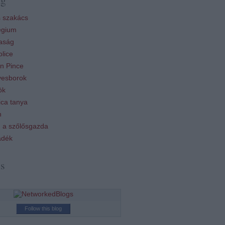
 szakács
égium
aság
lice
n Pince
esborok
ök
ca tanya
n
 a szőlősgazda
ádék
ss
Follow this blog