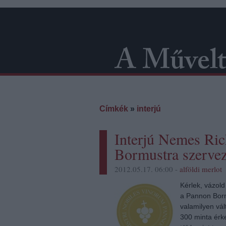
Címkék
»
interjú
Interjú Nemes Ric
Bormustra szervez
2012.05.17. 06:00 -
alföldi merlot
Kérlek, vázol
a Pannon Borm
valamilyen vál
300 minta érk