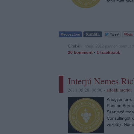
több mint tava
Címkék:
interjú
2012
pannon bormust
20
komment
·
1
trackback
Interjú Nemes Ric
2011.05.28. 06:00 -
alföldi merlot
Ahogyan arról
Pannon Bormus
Szervezőirodár
Consultingot k
vezetője Neme