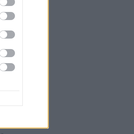
ák
gazda
 Tokaja
or
k
Goode
Robinson
orozó
Parker
óMedve
aphy
s fehér
ag