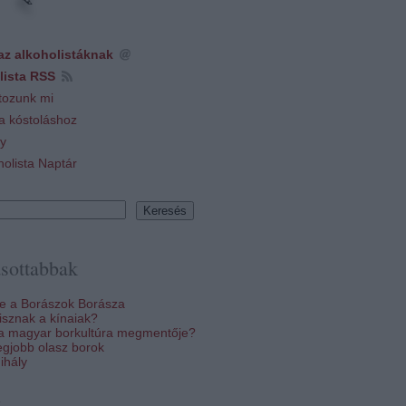
az alkoholistáknak
lista RSS
tozunk mi
 a kóstoláshoz
y
holista Naptár
sottabbak
re a Borászok Borásza
sznak a kínaiak?
 a magyar borkultúra megmentője?
egjobb olasz borok
ihály
k