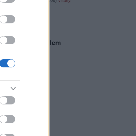
"http://...
(
2016.01.31. 16:09
)
Villányi
20
ista Twitter
megjeleníthető elem
ista a Facebookon