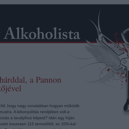
hárddal, a Pannon
őjével
d föl, hogy nagy vonalakban hogyan működik
ustra. A lebonyolítás rendjében volt-e
tozás a tavalyihoz képest? Idén egy híján
ezett összesen 115 termelőtől, ez 10%-kal