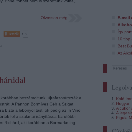
ly. Ennél többet nem is szerettünk volna,…
Olvasson még
E-mail 
Alkoho
Így pon
Tetszik
0
10 tipp
ra
Best Bu
Az Alko
hárddal
Legolva
 korábban beszámoltunk, újrafazonírozták a
Kaló Im
Hogyan i
trát. A Pannon Bormíves Céh a Sziget
A cukor
a bízta a lebonyolítást, ők pedig az In Vino
A legesl
érték fel a szakmai irányításra. Ez utóbbi
Figula M
s Richárd, aki korábban a Bormarketing…
Címké