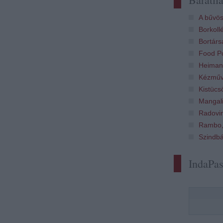
A bűvös
Borkoll
Bortárs
Food Po
Heiman
Kézműv
Kistücs
Mangali
Radovi
Rambo,
Szindb
IndaPa