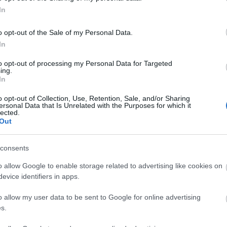
<a href=
áttörés
In
Tetszik
0
Utolsó 
ramer
pannon bormustra
o opt-out of the Sale of my Personal Data.
In
Alkohol
to opt-out of processing my Personal Data for Targeted
Nincs 
ing.
In
Alkohol
o opt-out of Collection, Use, Retention, Sale, and/or Sharing
ersonal Data that Is Unrelated with the Purposes for which it
lected.
Out
consents
o allow Google to enable storage related to advertising like cookies on
evice identifiers in apps.
o allow my user data to be sent to Google for online advertising
s.