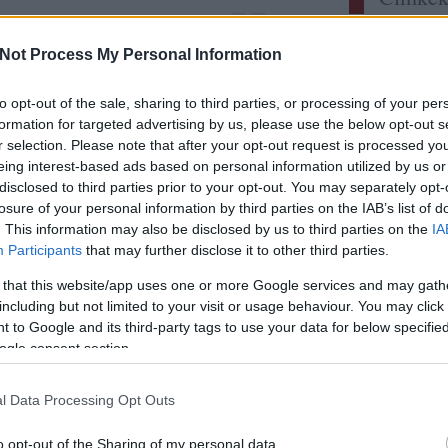
Olvasson még
Címkefelh
Not Process My Personal Information
Utolsó
Tetszik
0
to opt-out of the sale, sharing to third parties, or processing of your per
elzee:
M
formation for targeted advertising by us, please use the below opt-out s
ellenér
mindig 
r selection. Please note that after your opt-out request is processed y
itt a l
eing interest-based ads based on personal information utilized by us or
Didier 
disclosed to third parties prior to your opt-out. You may separately opt-
errel
persona
losure of your personal information by third parties on the IAB’s list of
sayitwi
. This information may also be disclosed by us to third parties on the
IA
Rizling
Participants
that may further disclose it to other third parties.
Szikra 
tor állandó kolumnistájaként és vagy 8
zweigelt
 that this website/app uses one or more Google services and may gath
 szerzőjeként Kramer a borírók legszűkebb
Somodi 
A világ 
including but not limited to your visit or usage behaviour. You may click 
ozik. Jól emlékszem, hogy kb. három évvel
 to Google and its third-party tags to use your data for below specifi
gbsz:
A
Richárd kért, hogy próbáljam én is az
hanem 
ogle consent section.
olataimat beizzítani Kramer email-
www.ga
lecsm.h
igyunk 
l Data Processing Opt Outs
Olvasson még
ecsabi
és magy
o opt-out of the Sharing of my personal data.