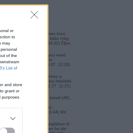
ő
 kommentek
sonal or
a kóstoltam a bort... 19 éves kora
ection to
e tökéletes állapotban van, talán még
nincs a cs...
(
2022.12.25. 14:32
)
Éljen,
ou may
egdrágább vörös!
 personal
Pénine:
@alföldimerlot: If you need
out of the
lised Champagne just go to
 downstream
thchampers.co.uk
(
2020.06.07. 13:28
)
B’s List of
ek az óceánon túlról
Feri:
Én most lettem szerelmes a
-be. Itta már valaki a Balaton-felvidéki
er and store
Zsolt Borászat ...
(
2018.11.27. 11:21
)
legjobb zweigeltjei
to grant or
ed purposes
 lecsós kép forrása nem a linkelt URL,
ez:
bojsza.hu/2007/07/kedvenc-
tml Kéret...
(
2017.02.21. 16:44
)
Mit
a lecsóhoz?
:
@fakanalhos: Aki pedig Angliában él
ar borra szomjas, az lessen be ide: