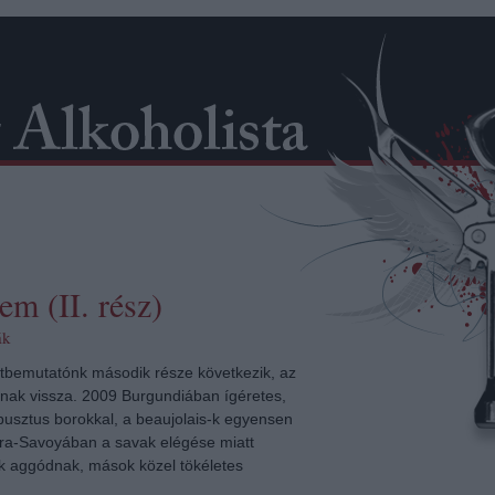
em (II. rész)
ák
atbemutatónk második része következik, az
anak vissza. 2009 Burgundiában ígéretes,
busztus borokkal, a beaujolais-k egyensen
ra-Savoyában a savak elégése miatt
k aggódnak, mások közel tökéletes