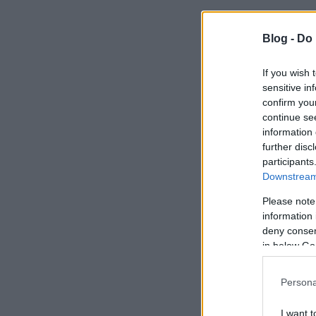
Blog -
Do 
If you wish 
sensitive in
confirm you
continue se
information 
further disc
participants
Downstream 
Please note
information 
deny consent
in below Go
Persona
I want t