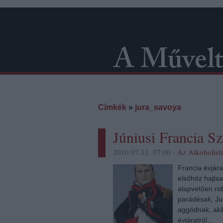
Címkék
»
jura_savoya
Júniusi Francia Sz
2010.07.11. 07:00 -
Az Alkoholist
Francia évjár
elsőhöz hajts
alapvetően ro
parádésak, Ju
aggódnak, aki
évjáratról…