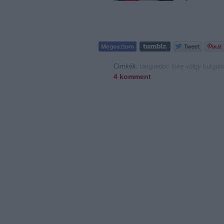
Címkék:
languedoc
loire völgy
burgun
4
komment