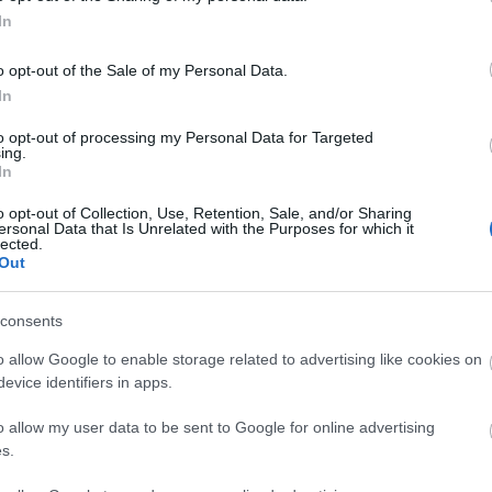
<a href=
áttörés
In
Utolsó 
o opt-out of the Sale of my Personal Data.
In
Alkohol
to opt-out of processing my Personal Data for Targeted
Nincs 
ing.
In
Alkohol
o opt-out of Collection, Use, Retention, Sale, and/or Sharing
ersonal Data that Is Unrelated with the Purposes for which it
lected.
Out
consents
o allow Google to enable storage related to advertising like cookies on
evice identifiers in apps.
o allow my user data to be sent to Google for online advertising
s.