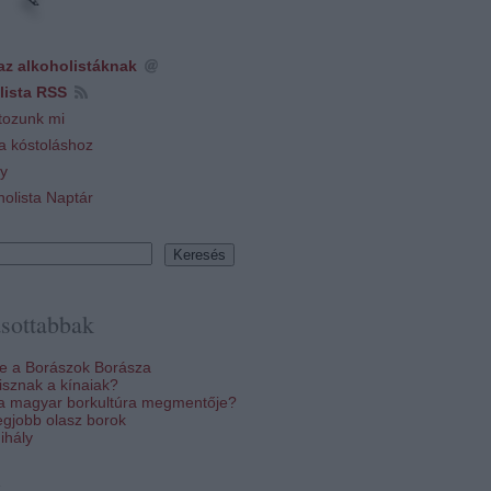
az alkoholistáknak
lista RSS
tozunk mi
 a kóstoláshoz
y
holista Naptár
sottabbak
re a Borászok Borásza
sznak a kínaiak?
 a magyar borkultúra megmentője?
egjobb olasz borok
ihály
k