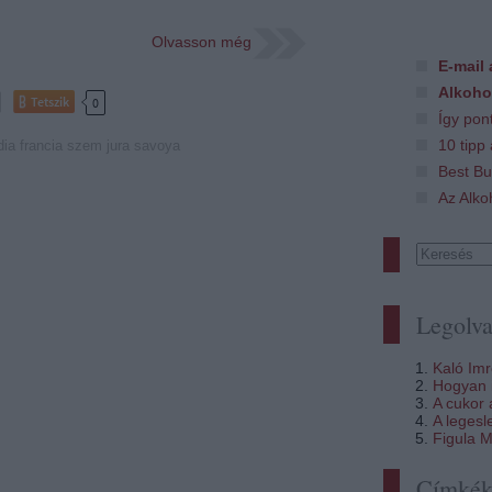
Olvasson még
E-mail 
Alkoho
Tetszik
0
Így pon
10 tipp
dia
francia szem
jura savoya
Best Bu
Az Alko
Legolva
Kaló Im
Hogyan i
A cukor
A legesl
Figula M
Címké