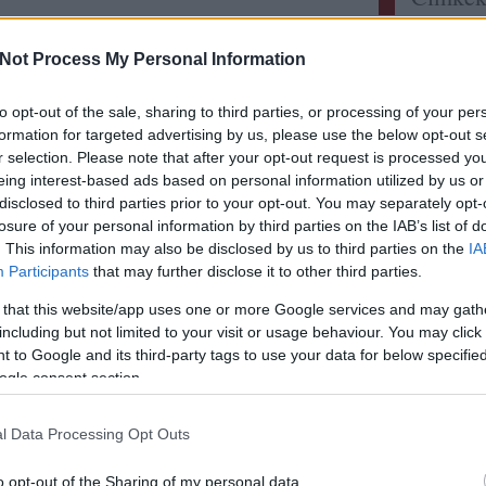
Címkefelh
Not Process My Personal Information
Utolsó
to opt-out of the sale, sharing to third parties, or processing of your per
elzee:
M
formation for targeted advertising by us, please use the below opt-out s
ellenér
mindig 
r selection. Please note that after your opt-out request is processed y
itt a l
eing interest-based ads based on personal information utilized by us or
Didier 
disclosed to third parties prior to your opt-out. You may separately opt-
persona
losure of your personal information by third parties on the IAB’s list of
sayitwi
. This information may also be disclosed by us to third parties on the
IA
Rizling
Participants
that may further disclose it to other third parties.
Szikra 
zweigelt
 that this website/app uses one or more Google services and may gath
Somodi 
A világ 
including but not limited to your visit or usage behaviour. You may click 
 to Google and its third-party tags to use your data for below specifi
gbsz:
A
hanem 
ogle consent section.
www.ga
lecsm.h
igyunk 
l Data Processing Opt Outs
ecsabi
és magy
o opt-out of the Sharing of my personal data.