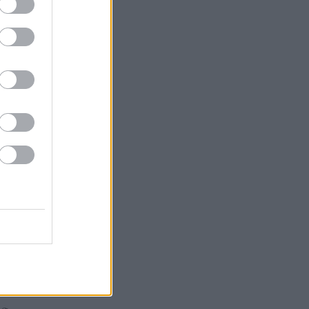
ák
gazda
 Tokaja
or
k
Goode
Robinson
orozó
Parker
óMedve
aphy
s fehér
ag