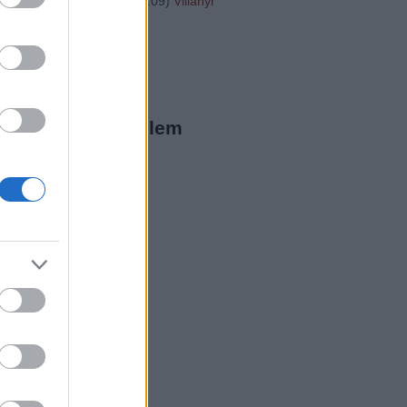
"http://...
(
2016.01.31. 16:09
)
Villányi
20
ista Twitter
megjeleníthető elem
ista a Facebookon