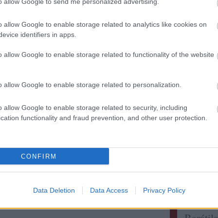
to allow Google to send me personalized advertising.
o allow Google to enable storage related to analytics like cookies on
evice identifiers in apps.
Kollég
o allow Google to enable storage related to functionality of the website
Albert 
Alkonyi
o allow Google to enable storage related to personalization.
Bordokt
Bortévé
o allow Google to enable storage related to security, including
Borwer
cation functionality and fraud prevention, and other user protection.
Jamie 
Jancis 
Pécsi b
CONFIRM
Robert 
Táncol
Vinogr
Data Deletion
Data Access
Privacy Policy
vörös é
Barátil