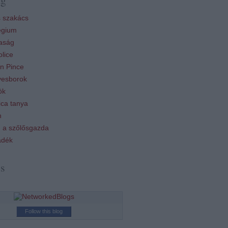
 szakács
égium
aság
lice
n Pince
esborok
ök
ca tanya
n
 a szőlősgazda
ádék
ss
Follow this blog