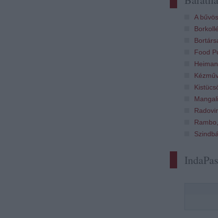
A bűvös
Borkoll
Bortárs
Food Po
Heiman
Kézműv
Kistücs
Mangali
Radovi
Rambo,
Szindb
IndaPa