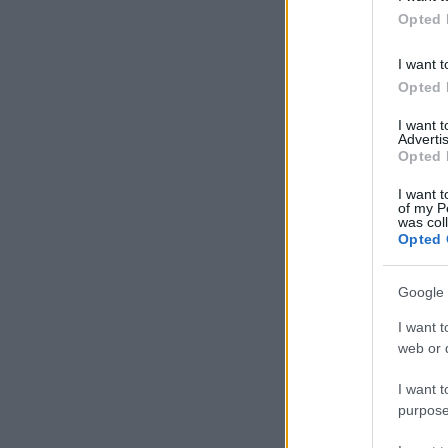
Opted 
I want t
Opted 
I want 
Advertis
Opted 
I want t
of my P
was col
Opted 
Google 
I want t
web or d
I want t
purpose