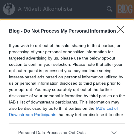
A Művelt Alkoholista
Címkék
»
loire_völgy
Blog -
Do Not Process My Personal Information
Tour de franc II.
If you wish to opt-out of the sale, sharing to third parties, or
A cabernet franc spirituális otthona
processing of your personal or sensitive information for
targeted advertising by us, please use the below opt-out
Octopus
•
2012. január 16.
6
section to confirm your selection. Please note that after your
opt-out request is processed you may continue seeing
Ha egyszer cabernet franc sorozatba fog az ember,
interest-based ads based on personal information utilized by
ezt a megállót előbb vagy utóbb mindenképpen
us or personal information disclosed to third parties prior to
útba kell, hogy ejtse. A fajta otthonának tekinthető
your opt-out. You may separately opt-out of the further
Loire-völgyről van szó, illetve ennek is a középső
disclosure of your personal information by third parties on the
fertályáról; itt találjuk Chinon, Bourgueil, Saint-
IAB’s list of downstream participants. This information may
Nicolas-de-Bourgueil és…
also be disclosed by us to third parties on the
IAB’s List of
Downstream Participants
that may further disclose it to other
third parties.
Júniusi Francia Szem (II. rész)
Please note that this website/app uses one or more Google
Az Alkoholisták
•
2010. július 11.
4
Personal Data Processing Opt Outs