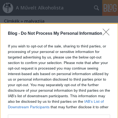
A Művelt Alkoholista
Címkék
»
malvazija
Blog -
Do Not Process My Personal Information
Borhoz a kádár
Bodegas Muga
If you wish to opt-out of the sale, sharing to third parties, or
palack
•
2009. október 22.
7
processing of your personal or sensitive information for
targeted advertising by us, please use the below opt-out
section to confirm your selection. Please note that after your
A riojai Muga pincészet boraival ismerkedhettem
opt-out request is processed you may continue seeing
hétfőn este, a magyar forgalmazó WineAge Kft. által
interest-based ads based on personal information utilized by
szervezett bemutatón. A Bodegas Muga egy 1932-
us or personal information disclosed to third parties prior to
ben alapított mai napig családi tulajdonban lévő
your opt-out. You may separately opt-out of the further
pincészet. Összesen 200 hektár szőlőjük van Rioja
disclosure of your personal information by third parties on the
Altában, jellemzően meszes, agyagos,…
IAB’s list of downstream participants. This information may
also be disclosed by us to third parties on the
IAB’s List of
Nyugati szlávok, déli szlávok
Downstream Participants
that may further disclose it to other
third parties.
Pálava Csehországból, malvazija