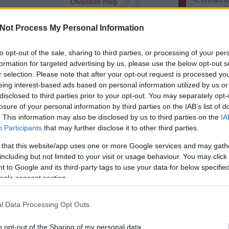
Olvasson még
Címkefelh
Not Process My Personal Information
Tetszik
0
Utolsó
palmer
montrose
levangile
léoville barton
beau
to opt-out of the sale, sharing to third parties, or processing of your per
elzee:
M
formation for targeted advertising by us, please use the below opt-out s
ellenér
mindig 
r selection. Please note that after your opt-out request is processed y
itt a l
eing interest-based ads based on personal information utilized by us or
Didier 
i 750 eurót egy borból?
disclosed to third parties prior to your opt-out. You may separately opt-
persona
losure of your personal information by third parties on the IAB’s list of
sayitwi
. This information may also be disclosed by us to third parties on the
IA
Rizling
Participants
that may further disclose it to other third parties.
Szikra 
zweigelt
 that this website/app uses one or more Google services and may gath
Somodi 
a kérdés több, mint költői. Nem lehet.
A világ 
including but not limited to your visit or usage behaviour. You may click 
enni, emlékezni ezeknek a boroknak az
 to Google and its third-party tags to use your data for below specifi
gbsz:
A
ire – már ha valóban emlékezetesek. Jó
hanem 
ogle consent section.
ban több ilyen tétellel is megajándékozott,
www.ga
hét alatt kóstolhattam annyi igazi remeket,
lecsm.h
igyunk 
l Data Processing Opt Outs
ecsabi
és magy
Olvasson még
o opt-out of the Sharing of my personal data.