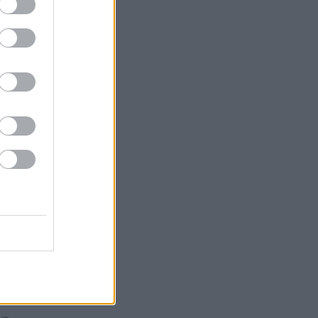
ák
gazda
 Tokaja
or
k
Goode
Robinson
orozó
Parker
óMedve
aphy
s fehér
ag