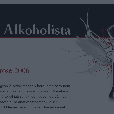
rose 2006
gyon jó birtok második bora, ott bizony nem
yolítani azt a bizonyos piramist. Cserébe a
 árakkal játszanak, de nagyon durván: van
hatvan euró alatt vesztegetnek, a 100
 1990-esért viszont ötszázötvenet kérnek.…