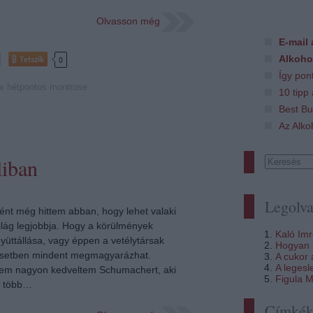
Olvasson még
E-mail 
Alkoho
Tetszik
0
Így pon
x
hétpontos
montrose
10 tipp
Best Bu
Az Alko
liban
Legolva
ént még hittem abban, hogy lehet valaki
világ legjobbja. Hogy a körülmények
Kaló Im
yüttállása, vagy éppen a vetélytársak
Hogyan i
esetben mindent megmagyarázhat.
A cukor
A legesl
em nagyon kedveltem Schumachert, aki
Figula M
r több…
Címké