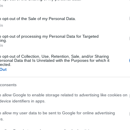
<a href=
áttörés
In
Utolsó 
Tetszik
0
o opt-out of the Sale of my Personal Data.
In
Alkohol
ontos
bordeaux
hétpontos
nyolcpontos
lle
mouton rotschild
figeac
margaux
clerc milon
evangile
to opt-out of processing my Personal Data for Targeted
Nincs 
ing.
In
Alkohol
o opt-out of Collection, Use, Retention, Sale, and/or Sharing
ersonal Data that Is Unrelated with the Purposes for which it
lected.
Out
consents
o allow Google to enable storage related to advertising like cookies on
evice identifiers in apps.
o allow my user data to be sent to Google for online advertising
s.