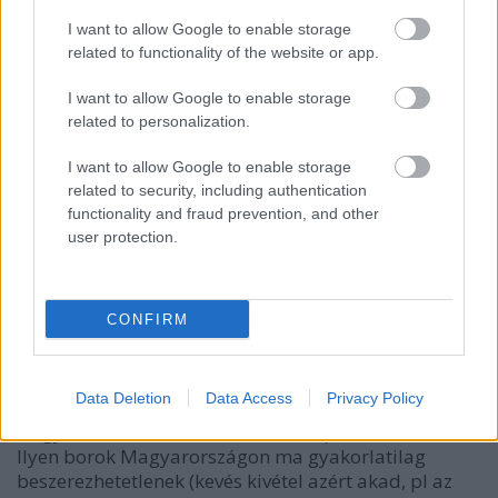
I want to allow Google to enable storage
related to functionality of the website or app.
Burgundia a nappaliban
dagadtos
•
2012. március 05.
4
I want to allow Google to enable storage
related to personalization.
A negatívok, melyeket éppen előhívni készülünk,
I want to allow Google to enable storage
több mint félévesek immár, az exponált képek
related to security, including authentication
egyszerisége és varázsa mégis azt követeli, hogy
functionality and fraud prevention, and other
elővegyük merev, fekete-fehér jegyzeteinket, és
user protection.
megpróbáljuk visszaadni azt a rengeteg színt,
mellyel 2011 legjobb kóstolóján…
CONFIRM
Oregoni pinot noir
Octopus
•
2012. január 09.
10
Data Deletion
Data Access
Privacy Policy
Nagyon keveset tudok az amerikai pinot noirokról.
Ilyen borok Magyarországon ma gyakorlatilag
beszerezhetetlenek (kevés kivétel azért akad, pl az