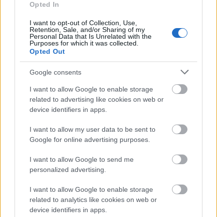
Opted In
dagadtos
•
2012. március 27.
13
I want to opt-out of Collection, Use,
Retention, Sale, and/or Sharing of my
Szinte biztos voltam abban, amiben a többiek talán
Personal Data that Is Unrelated with the
Purposes for which it was collected.
reménykedni sem mertek: vezet még út az első négy
Opted Out
remek bor, köztük a szenzációs Clos de Tart után is
felfelé, és mi éppen azt tapossuk ezen az estén. A
Google consents
fárasztó hegymenet előtt pihenésképpen
megkóstoltuk az egyik…
I want to allow Google to enable storage
related to advertising like cookies on web or
device identifiers in apps.
Bordeaux a Szent György hegyen
I want to allow my user data to be sent to
palack
•
2012. március 22.
7
Google for online advertising purposes.
Ismét egy másik világba tévedtem egy este erejéig,
I want to allow Google to send me
kiléptem a mátrixból vagy éppen nyakig bele. Nem
personalized advertising.
vagyunk egy társaság ezekkel a borokkal: ők mások
poharához szoktak, én másféle palackok közt érzem
I want to allow Google to enable storage
magam otthon. A házigazda sem ilyeneket szokott
related to analytics like cookies on web or
inni a vasárnapi ebédhez,…
device identifiers in apps.