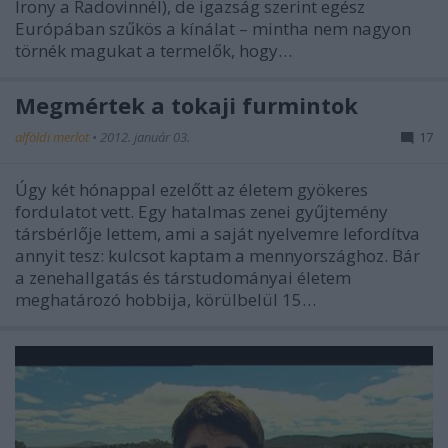
Irony a Radovinnél), de igazság szerint egész
Európában szűkös a kínálat – mintha nem nagyon
törnék magukat a termelők, hogy…
Megmértek a tokaji furmintok
alföldi merlot
•
2012. január 03.
17
Úgy két hónappal ezelőtt az életem gyökeres
fordulatot vett. Egy hatalmas zenei gyűjtemény
társbérlője lettem, ami a saját nyelvemre lefordítva
annyit tesz: kulcsot kaptam a mennyországhoz. Bár
a zenehallgatás és társtudományai életem
meghatározó hobbija, körülbelül 15…