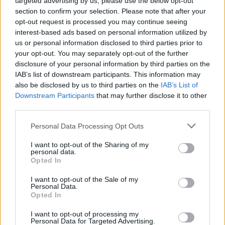
targeted advertising by us, please use the below opt-out
section to confirm your selection. Please note that after your
opt-out request is processed you may continue seeing
interest-based ads based on personal information utilized by
us or personal information disclosed to third parties prior to
your opt-out. You may separately opt-out of the further
disclosure of your personal information by third parties on the
IAB’s list of downstream participants. This information may
also be disclosed by us to third parties on the
IAB’s List of
Pinot-leltár II.
Downstream Participants
that may further disclose it to other
third parties.
alföldi merlot
•
2012. április 04.
6
Please note that this website/app uses one or more Google
Personal Data Processing Opt Outs
services and may gather and store information including but
Nagyon rákapott a magyar a pinot-ra, illetve ezt
not limited to your visit or usage behaviour. You may click to
I want to opt-out of the Sharing of my
nem tudhatom, de a borászaink biztosan. Szinte
personal data.
grant or deny consent to Google and its third-party tags to
nincs olyan jegyzett pince, amelynek ha van
Opted In
use your data for below specified purposes in below Google
egyáltalán vörösbora, az ne pinot noir volna. Az
consent section.
I want to opt-out of the Sale of my
elmúlt években a legváratlanabb helyekről derült ki,
Personal Data.
hogy titokban évek óta pinot-t babusgatnak…
Opted In
I want to opt-out of processing my
Burgundia a nappaliban II
Personal Data for Targeted Advertising.