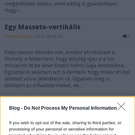
megerősített abban, amit eddig is gyanítottam.
Hogy…
Egy Masseto-vertikális
Szomjas Gödény
•
2012. április 16.
5
Szép tavaszi délután volt, amikor elindultam a
VinItaly-n felderíteni, hogy tényleg igaz-e a hír,
miszerint itt be lehet fizetni holmi Gaja-kóstolókra.
Egyúttal ki akartam azt is deríteni, hogy mikor és hol
lehetett volna jelentkezni rá. Ügyesen meg is
találtam az előadótermeket, de…
Blog -
Do Not Process My Personal Information
If you wish to opt-out of the sale, sharing to third parties, or
processing of your personal or sensitive information for