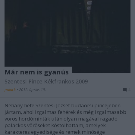
Már nem is gyanús
Szentesi Pince Kékfrankos 2009
palack
•
2012. április 19.
4
Néhány hete Szentesi József budaörsi pincéjében
jártam, ahol izgalmas fehérek és még izgalmasabb
vörös hordóminták után olyan magával ragadó
palackos vöröseket kóstolhattam, amelyek
karakteres egyedisége és remek minősége