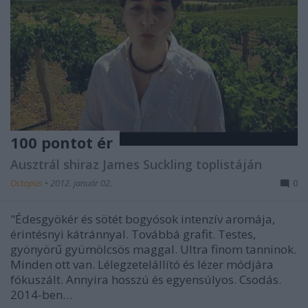
100 pontot ér
Ausztrál shiraz James Suckling toplistáján
Octopus
•
2012. január 02.
0
"Édesgyökér és sötét bogyósok intenzív aromája,
érintésnyi kátránnyal. Továbbá grafit. Testes,
gyönyörű gyümölcsös maggal. Ultra finom tanninok.
Minden ott van. Lélegzetelállító és lézer módjára
fókuszált. Annyira hosszú és egyensúlyos. Csodás.
2014-ben…