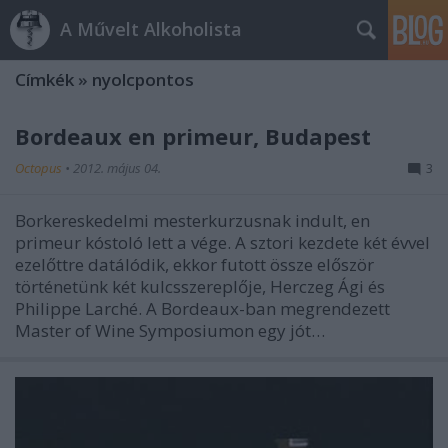
A Művelt Alkoholista
Címkék
»
nyolcpontos
Bordeaux en primeur, Budapest
Octopus
•
2012. május 04.
3
Borkereskedelmi mesterkurzusnak indult, en
primeur kóstoló lett a vége. A sztori kezdete két évvel
ezelőttre datálódik, ekkor futott össze először
történetünk két kulcsszereplője, Herczeg Ági és
Philippe Larché. A Bordeaux-ban megrendezett
Master of Wine Symposiumon egy jót…