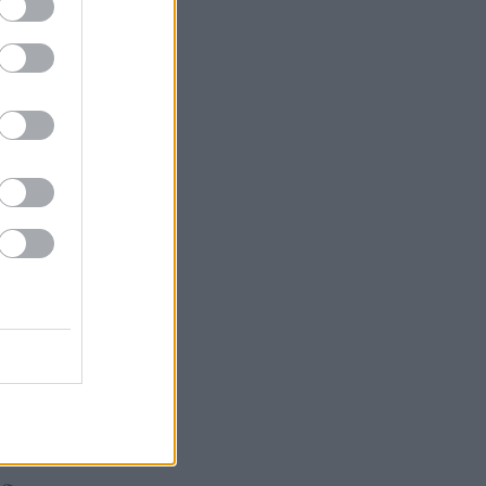
ák
gazda
 Tokaja
or
k
Goode
Robinson
orozó
Parker
óMedve
aphy
s fehér
ag