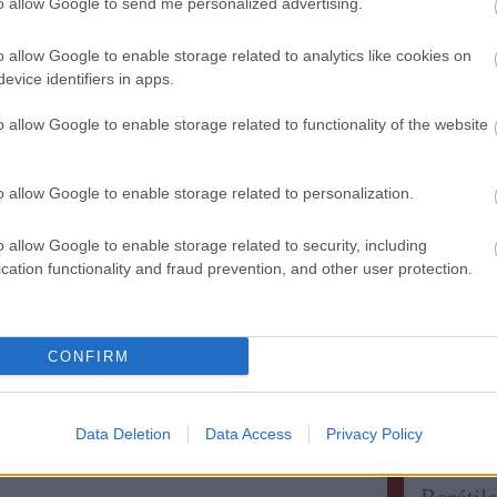
to allow Google to send me personalized advertising.
o allow Google to enable storage related to analytics like cookies on
evice identifiers in apps.
Kollég
o allow Google to enable storage related to functionality of the website
Albert 
Alkonyi
o allow Google to enable storage related to personalization.
Bordokt
Bortévé
o allow Google to enable storage related to security, including
Borwer
cation functionality and fraud prevention, and other user protection.
Jamie 
Jancis 
Pécsi b
CONFIRM
Robert 
Táncol
Vinogr
Data Deletion
Data Access
Privacy Policy
vörös é
Barátil