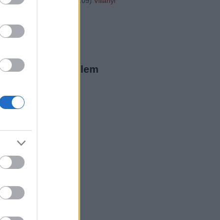
"http://...
(
2016.01.31. 16:09
)
Villányi
20
ista Twitter
megjeleníthető elem
ista a Facebookon