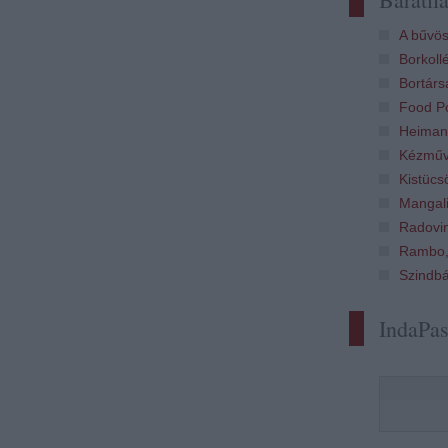
A bűvös
Borkoll
Bortárs
Food Po
Heiman
Kézműv
Kistücs
Mangali
Radovi
Rambo,
Szindb
IndaPa