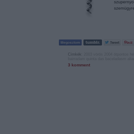
szupernyol
szemügyre
Címkék:
2003
vörös
2004
ötpontos
hé
bairradam
quinta das baceladasm
ali
3
komment