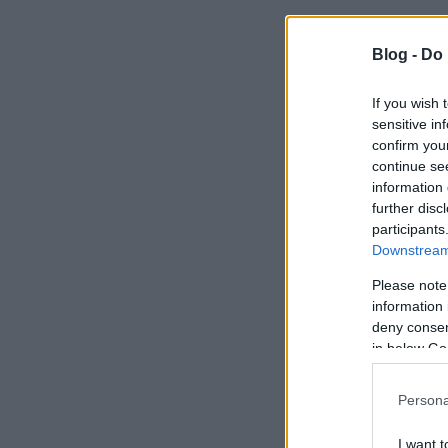
Blog -
Do 
If you wish 
sensitive in
confirm you
continue se
information 
further disc
participants
Downstream 
Please note
information 
deny consent
in below Go
Persona
I want t