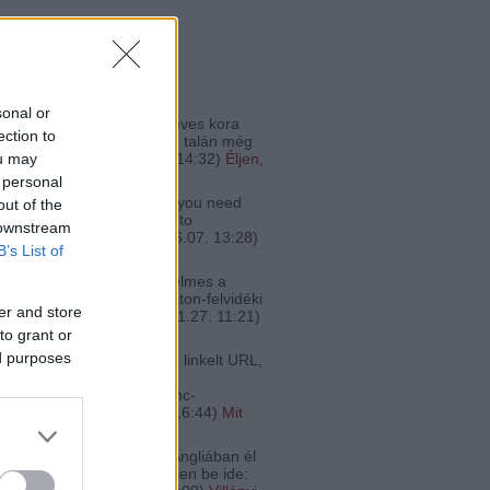
ő
 kommentek
sonal or
a kóstoltam a bort... 19 éves kora
ection to
e tökéletes állapotban van, talán még
nincs a cs...
(
2022.12.25. 14:32
)
Éljen,
ou may
egdrágább vörös!
 personal
Pénine:
@alföldimerlot: If you need
out of the
lised Champagne just go to
 downstream
thchampers.co.uk
(
2020.06.07. 13:28
)
B’s List of
ek az óceánon túlról
Feri:
Én most lettem szerelmes a
-be. Itta már valaki a Balaton-felvidéki
er and store
Zsolt Borászat ...
(
2018.11.27. 11:21
)
legjobb zweigeltjei
to grant or
ed purposes
 lecsós kép forrása nem a linkelt URL,
ez:
bojsza.hu/2007/07/kedvenc-
tml Kéret...
(
2017.02.21. 16:44
)
Mit
a lecsóhoz?
:
@fakanalhos: Aki pedig Angliában él
ar borra szomjas, az lessen be ide: