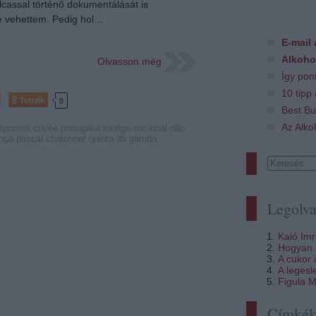
cassal történő dokumentálását is
 vehettem. Pedig hol…
E-mail 
Alkoho
Olvasson még
Így pon
10 tipp
Tetszik
0
Best Bu
Az Alko
tpontos
cuvée
portugália
touriga nacional
dão
ança
pascal chatonnet
quinta da garrida
Legolva
Kaló Im
Hogyan i
A cukor
A legesl
Figula M
Címké