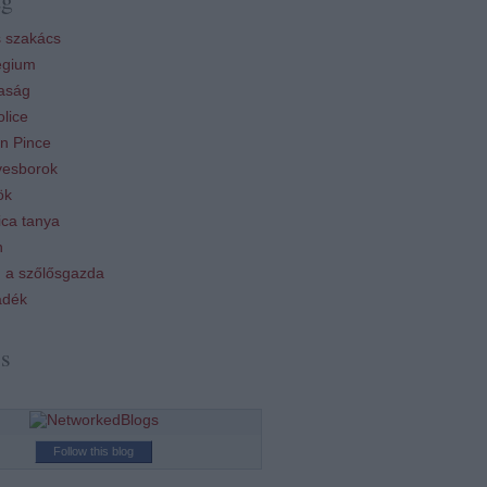
 szakács
égium
aság
lice
n Pince
esborok
ök
ca tanya
n
 a szőlősgazda
ádék
ss
Follow this blog