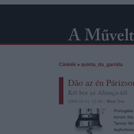
Címkék
»
quinta_da_garrida
Dão az én Párizs
Két bor az Aliança-tól
2008.03.31. 12:00 -
Weér Yvo
Portugália
korom óta.
Tanner fi
legfontosa