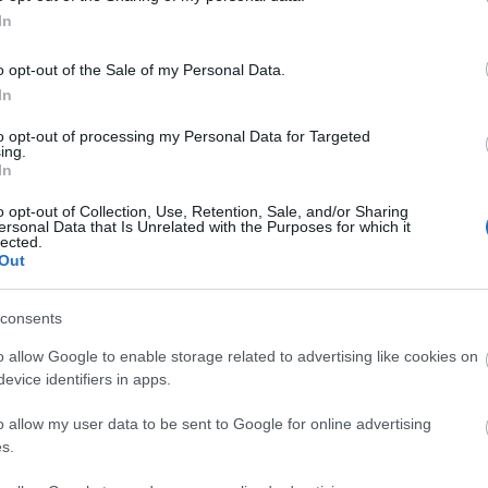
<a href=
áttörés
In
Utolsó 
o opt-out of the Sale of my Personal Data.
In
Alkohol
to opt-out of processing my Personal Data for Targeted
Nincs 
ing.
In
Alkohol
o opt-out of Collection, Use, Retention, Sale, and/or Sharing
ersonal Data that Is Unrelated with the Purposes for which it
lected.
Out
consents
o allow Google to enable storage related to advertising like cookies on
evice identifiers in apps.
o allow my user data to be sent to Google for online advertising
s.