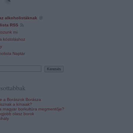
az alkoholistáknak
lista RSS
tozunk mi
 a kóstoláshoz
y
holista Naptár
sottabbak
re a Borászok Borásza
sznak a kínaiak?
 a magyar borkultúra megmentője?
egjobb olasz borok
ihály
k