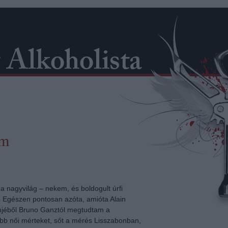
om
 a nagyvilág – nekem, és boldogult úrfi
 Egészen pontosan azóta, amióta Alain
lmjéből Bruno Ganztól megtudtam a
bb női mérteket, sőt a mérés Lisszabonban,