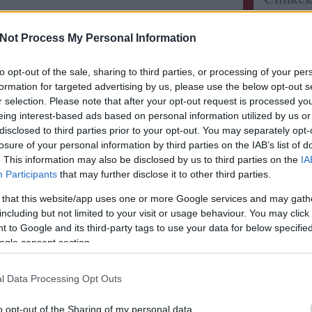
Címkefelh
Not Process My Personal Information
Utolsó
to opt-out of the sale, sharing to third parties, or processing of your per
elzee:
M
formation for targeted advertising by us, please use the below opt-out s
ellenér
mindig 
r selection. Please note that after your opt-out request is processed y
itt a l
eing interest-based ads based on personal information utilized by us or
Didier 
disclosed to third parties prior to your opt-out. You may separately opt-
persona
losure of your personal information by third parties on the IAB’s list of
sayitwi
. This information may also be disclosed by us to third parties on the
IA
Rizling
Participants
that may further disclose it to other third parties.
Szikra 
zweigelt
 that this website/app uses one or more Google services and may gath
Somodi 
A világ 
including but not limited to your visit or usage behaviour. You may click 
 to Google and its third-party tags to use your data for below specifi
gbsz:
A
hanem 
ogle consent section.
www.ga
lecsm.h
igyunk 
l Data Processing Opt Outs
ecsabi
és magy
o opt-out of the Sharing of my personal data.