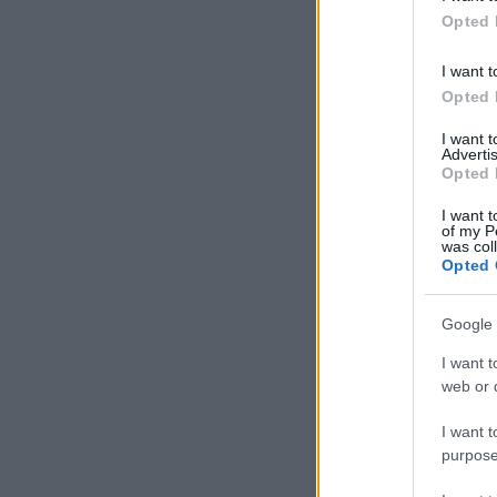
Opted 
I want t
Opted 
I want 
Advertis
Opted 
I want t
of my P
was col
Opted 
Google 
I want t
web or d
I want t
purpose