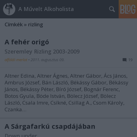
A Művelt Alkoholista
Címkék
»
rizling
A fehér origó
Szeremley Rizling 2003-2009
alföldi merlot
•
2011. augusztus 09.
19
Altner Edina, Altner Ágnes, Altner Gábor, Ács János,
Ambrus József, Bán László, Békássy Gábor, Békássy
János, Békássy Péter, Bíró József, Bognár Ferenc,
Botos Gyula, Böde István, Bölecz József, Bölecz
László, Csala Imre, Csíkné, Csillag A., Csom Károly,
Czanka…
A Sárgafarkú csapdájában
Down under