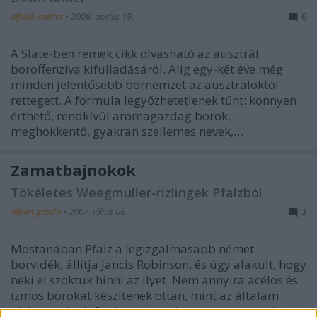
alföldi merlot
•
2009. április 19.
6
A Slate-ben remek cikk olvasható az ausztrál
boroffenzíva kifulladásáról. Alig egy-két éve még
minden jelentősebb bornemzet az ausztráloktól
rettegett. A formula legyőzhetetlenek tűnt: könnyen
érthető, rendkívül aromagazdag borok,
meghökkentő, gyakran szellemes nevek,…
Zamatbajnokok
Tökéletes Weegmüller-rizlingek Pfalzból
Albert gazda
•
2007. július 06.
3
Mostanában Pfalz a legizgalmasabb német
borvidék, állítja Jancis Robinson, és úgy alakult, hogy
neki el szoktuk hinni az ilyet. Nem annyira acélos és
izmos borokat készítenek ottan, mint az általam
olykor sztárolt Rheingauban, hanem zamatosakat és