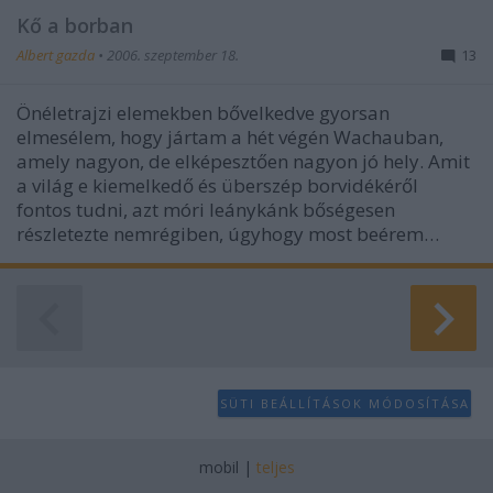
Kő a borban
Albert gazda
•
2006. szeptember 18.
13
Önéletrajzi elemekben bővelkedve gyorsan
elmesélem, hogy jártam a hét végén Wachauban,
amely nagyon, de elképesztően nagyon jó hely. Amit
a világ e kiemelkedő és überszép borvidékéről
fontos tudni, azt móri leánykánk bőségesen
részletezte nemrégiben, úgyhogy most beérem…
SÜTI BEÁLLÍTÁSOK MÓDOSÍTÁSA
mobil
|
teljes