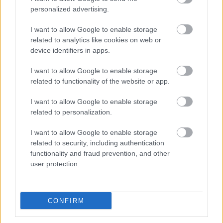
personalized advertising.
Vaynerchuk elalél
I want to allow Google to enable storage
Röfögés, szipogás, köpködés, hadarás, lúdbőr
related to analytics like cookies on web or
alföldi merlot
•
2007. január 23.
8
device identifiers in apps.
I want to allow Google to enable storage
A borvideobloggerkedés energikus alapító atyja,
related to functionality of the website or app.
Gary Vaynerchuk brunellókat kóstol és beájul. Aztán
biodinamikusokat, de megőrzi hidegvérét. Végül
I want to allow Google to enable storage
szerelmet vall a rajnai rizlingnek, és ismét elalél.
related to personalization.
Más: Riojába is beteszi a lábát a chardonnay.
Muszáj? Tartós kéjhullám…
I want to allow Google to enable storage
related to security, including authentication
Négy párbaj
functionality and fraud prevention, and other
user protection.
Szilveszteri vigasságok klasszisokkal
Albert gazda
•
2007. január 02.
7
CONFIRM
Az úgy volt, hogy elhatároztuk hárman – én, a Feri
meg a Bíró Imre –, ha már vége van a 2006. évnek,