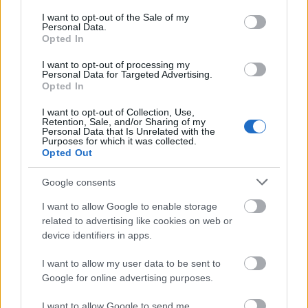
Sikeres a rizling – mármint a rajnai. Albert gazda
consent section.
I want to opt-out of the Sale of my
nemrégiben rövid szösszenetben számolt be egy MTI
Personal Data.
hír nyomán arról, hogy a németek a nagy nyertesei a
Opted In
népeken elhatalmasodott fehérborérzésnek (vagy a
kivesző vörösborérzésnek?).A DPA hírügynökség meg
I want to opt-out of processing my
Personal Data for Targeted Advertising.
is ragadta az…
Opted In
I want to opt-out of Collection, Use,
Rizlingreneszánsz
Retention, Sale, and/or Sharing of my
Personal Data that Is Unrelated with the
Minden rekordot megdöntött a német
Purposes for which it was collected.
borexport
Opted Out
Albert gazda
•
2007. március 13.
1
Google consents
I want to allow Google to enable storage
A német borkivitel értékben 18 százalékkal 561
related to advertising like cookies on web or
millió euróra, mennyiségben 10 százalékkal 290
device identifiers in apps.
millió literre nőtt a DWI, a német borintézet közlése
szerint – tette közhírré az MTI. A német fehérek
I want to allow my user data to be sent to
piacvezetők lettek például Norvégiában, az Egyesült
Google for online advertising purposes.
Államokba…
I want to allow Google to send me