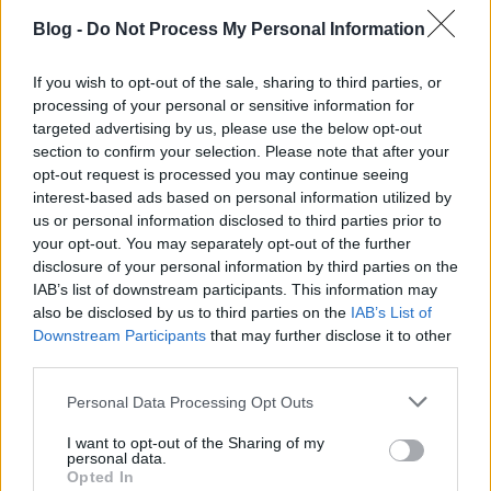
kedvesebbeket inkább. Így…
Blog -
Do Not Process My Personal Information
Lehet eső, lehet hó
If you wish to opt-out of the sale, sharing to third parties, or
Gustave Lorentz, Elzász és az etalonborok
processing of your personal or sensitive information for
targeted advertising by us, please use the below opt-out
zsoltizmo
•
2007. május 24.
2
section to confirm your selection. Please note that after your
opt-out request is processed you may continue seeing
Elzásszal és az időjárással valahogy nincs
interest-based ads based on personal information utilized by
szerencsém. Tavalyi európai utam során megálltam
us or personal information disclosed to third parties prior to
Strasbourg-ban, szerettem volna bevetni magam az
your opt-out. You may separately opt-out of the further
ottani bortermelők rengetegébe. Szó szerint
disclosure of your personal information by third parties on the
rengetegen, több mint ötezren vannak. Mivel másfél
IAB’s list of downstream participants. This information may
also be disclosed by us to third parties on the
IAB’s List of
napja egyfolytában esett az eső, és nem úgy…
Downstream Participants
that may further disclose it to other
third parties.
Német örömök
Please note that this website/app uses one or more Google
Personal Data Processing Opt Outs
Hajrá, olaszrizling, hajrá, magyarok
services and may gather and store information including but
Weér Yvo
•
2007. május 21.
6
not limited to your visit or usage behaviour. You may click to
I want to opt-out of the Sharing of my
personal data.
grant or deny consent to Google and its third-party tags to
Opted In
use your data for below specified purposes in below Google