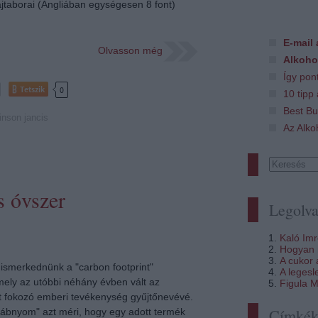
jtaborai (Angliában egységesen 8 font)
E-mail 
Olvasson még
Alkoho
Így pon
Tetszik
0
10 tipp
Best Bu
inson
jancis
Az Alko
s óvszer
Legolva
Kaló Im
Hogyan i
A cukor
gismerkednünk a "carbon footprint"
A legesl
mely az utóbbi néhány évben vált az
Figula M
 fokozó emberi tevékenység gyűjtőnevévé.
Címké
 lábnyom" azt méri, hogy egy adott termék