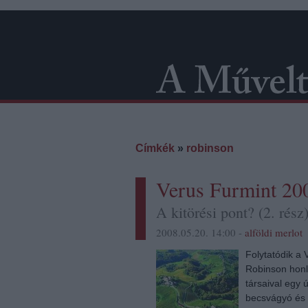
Címkék
»
robinson
Verus Furmint 200
A kitörési pont? (2. rész
2008.05.20. 14:00 -
alföldi merlot
Folytatódik a 
Robinson honla
társaival egy 
becsvágyó és r