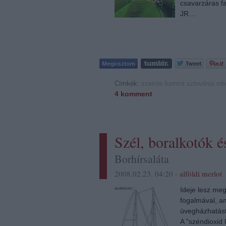
csavarzáras fa
JR…
Címkék:
szemle
furmint
szlovénia
rob
4
komment
Szél, boralkotók é
Borhírsaláta
2008.02.23. 04:20 -
alföldi merlot
Ideje lesz me
fogalmával, a
üvegházhatást
A "széndioxid