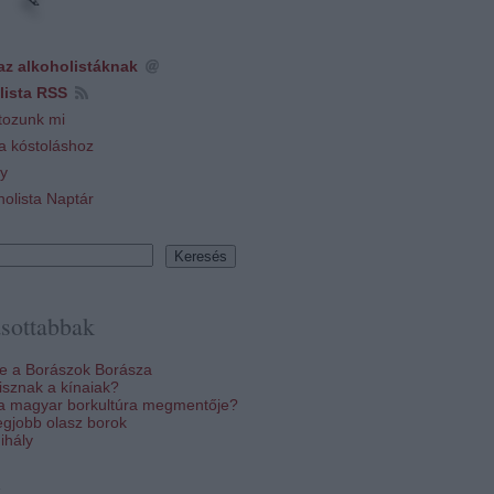
az alkoholistáknak
lista RSS
tozunk mi
 a kóstoláshoz
y
holista Naptár
sottabbak
re a Borászok Borásza
sznak a kínaiak?
 a magyar borkultúra megmentője?
egjobb olasz borok
ihály
k