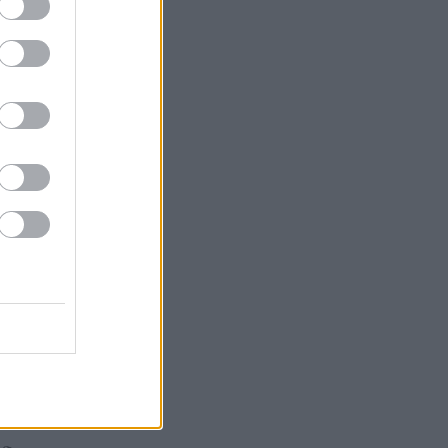
ák
gazda
 Tokaja
or
k
Goode
Robinson
orozó
Parker
óMedve
aphy
s fehér
ag