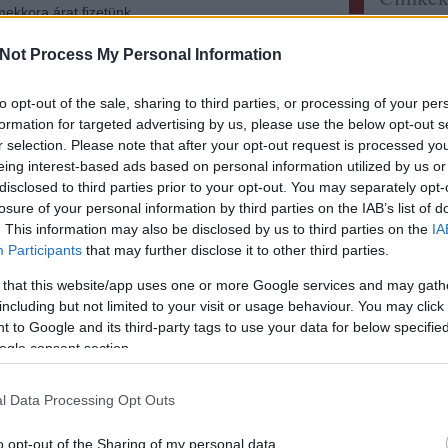
 mekkora árat fizetünk…
Címkefelh
Not Process My Personal Information
Olvasson még
Utolsó
to opt-out of the sale, sharing to third parties, or processing of your per
elzee:
M
Tetszik
formation for targeted advertising by us, please use the below opt-out s
0
ellenér
mindig 
r selection. Please note that after your opt-out request is processed y
itt a l
lland
penin
castel
ferrini
eing interest-based ads based on personal information utilized by us or
Didier 
disclosed to third parties prior to your opt-out. You may separately opt-
persona
losure of your personal information by third parties on the IAB’s list of
sayitwi
. This information may also be disclosed by us to third parties on the
IA
Rizling
határon?
Participants
that may further disclose it to other third parties.
Szikra 
zweigelt
ogger, Bordeaux
 that this website/app uses one or more Google services and may gath
Somodi 
A világ 
including but not limited to your visit or usage behaviour. You may click 
 to Google and its third-party tags to use your data for below specifi
gbsz:
A
y a Greenpeace aktivistáinak következő
hanem 
ogle consent section.
www.ga
a borágazat lesz? Bor és szemét titkos
lecsm.h
. Fekete Béla bácsi és Györgykovács Imre
igyunk 
l Data Processing Opt Outs
órumon. 97 pontos juhfark a láthatáron? A
ecsabi
 új chardonnay? A Dobogó Furmint a faltörő
és magy
o opt-out of the Sharing of my personal data.