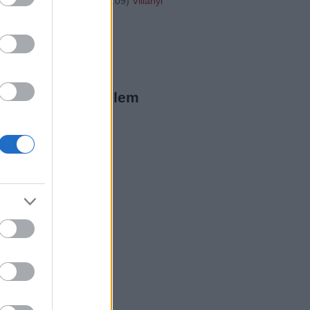
"http://...
(
2016.01.31. 16:09
)
Villányi
20
ista Twitter
megjeleníthető elem
ista a Facebookon