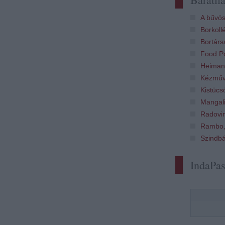
A bűvös
Borkoll
Bortárs
Food Po
Heiman
Kézműv
Kistücs
Mangali
Radovi
Rambo,
Szindb
IndaPa