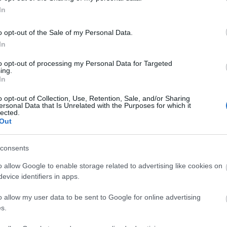
ül Bordeaux…
<a href=
áttörés
In
Utolsó 
Olvasson még
o opt-out of the Sale of my Personal Data.
In
Alkohol
Tetszik
0
to opt-out of processing my Personal Data for Targeted
Nincs 
ing.
ordeaux
parker
dobogó
robinson
koeppel
fekete
In
Alkohol
o opt-out of Collection, Use, Retention, Sale, and/or Sharing
ersonal Data that Is Unrelated with the Purposes for which it
lected.
Out
consents
o allow Google to enable storage related to advertising like cookies on
evice identifiers in apps.
o allow my user data to be sent to Google for online advertising
s.