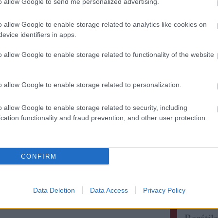
to allow Google to send me personalized advertising.
o allow Google to enable storage related to analytics like cookies on
evice identifiers in apps.
Kollég
o allow Google to enable storage related to functionality of the website
Albert 
Alkonyi
o allow Google to enable storage related to personalization.
Bordokt
Bortévé
o allow Google to enable storage related to security, including
Borwer
cation functionality and fraud prevention, and other user protection.
Jamie 
Jancis 
Pécsi b
CONFIRM
Robert 
Táncol
Vinogr
Data Deletion
Data Access
Privacy Policy
vörös é
Barátil