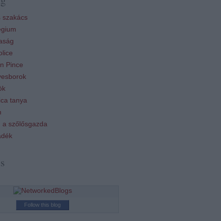
 szakács
égium
aság
lice
n Pince
esborok
ök
ca tanya
n
 a szőlősgazda
ádék
ss
Follow this blog