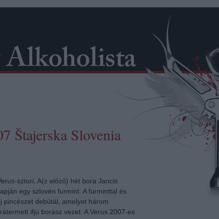
7 Štajerska Slovenia
)
Verus-sztori. A(z előző) hét bora Jancis
pján egy szlovén furmint. A furminttal és
új pincészet debütál, amelyet három
átermett ifjú borász vezet. A Verus 2007-es