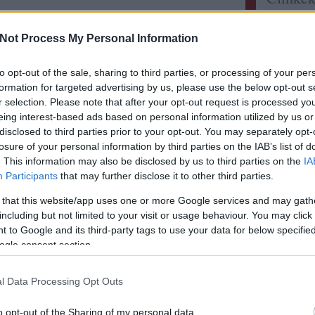
Címkefelh
Not Process My Personal Information
Utolsó
to opt-out of the sale, sharing to third parties, or processing of your per
elzee:
M
formation for targeted advertising by us, please use the below opt-out s
ellenér
mindig 
r selection. Please note that after your opt-out request is processed y
itt a l
eing interest-based ads based on personal information utilized by us or
Didier 
disclosed to third parties prior to your opt-out. You may separately opt-
persona
losure of your personal information by third parties on the IAB’s list of
sayitwi
. This information may also be disclosed by us to third parties on the
IA
Rizling
Participants
that may further disclose it to other third parties.
Szikra 
zweigelt
 that this website/app uses one or more Google services and may gath
Somodi 
A világ 
including but not limited to your visit or usage behaviour. You may click 
 to Google and its third-party tags to use your data for below specifi
gbsz:
A
hanem 
ogle consent section.
www.ga
lecsm.h
igyunk 
l Data Processing Opt Outs
ecsabi
és magy
o opt-out of the Sharing of my personal data.