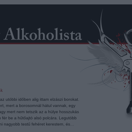
ák
 az utóbbi időben alig ittam elzászi borokat.
ért, mert a borosomnál hátul vannak, egy
vagy mert nem tetszik az a hülye hosszukás
fér be a hűtőajtó alsó polcára. Legutóbb
i nagyobb testű fehéret kerestem, és…