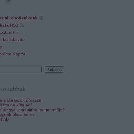
az alkoholistáknak
lista RSS
tozunk mi
 a kóstoláshoz
y
holista Naptár
sottabbak
re a Borászok Borásza
sznak a kínaiak?
 a magyar borkultúra megmentője?
egjobb olasz borok
ihály
k