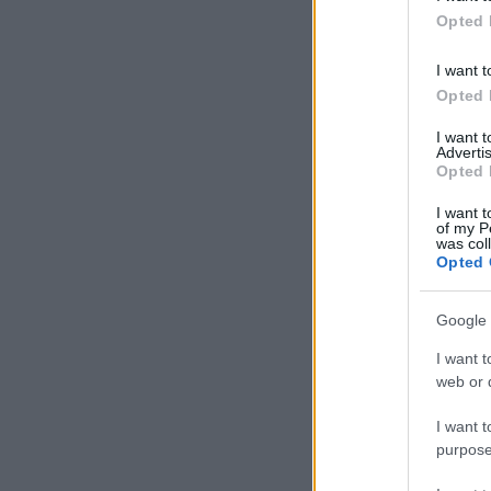
Opted 
I want t
Opted 
I want 
Advertis
Opted 
I want t
of my P
was col
Opted 
Google 
I want t
web or d
I want t
purpose