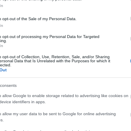
<a href=
áttörés
In
Utolsó 
o opt-out of the Sale of my Personal Data.
In
Alkohol
to opt-out of processing my Personal Data for Targeted
Nincs 
ing.
In
Alkohol
o opt-out of Collection, Use, Retention, Sale, and/or Sharing
ersonal Data that Is Unrelated with the Purposes for which it
lected.
Out
consents
o allow Google to enable storage related to advertising like cookies on
evice identifiers in apps.
o allow my user data to be sent to Google for online advertising
s.