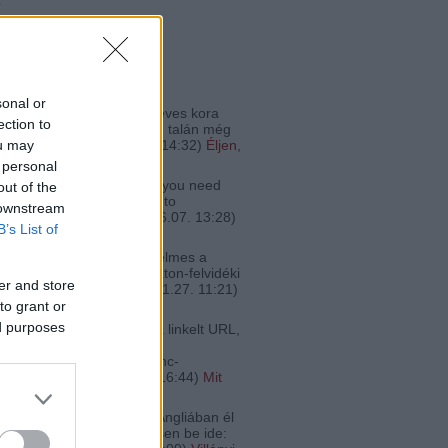
ő
 kommentek
sonal or
a kóstoltam a bort... 19 éves kora
ection to
e tökéletes állapotban van, talán még
nincs a cs...
(
2022.12.25. 14:32
)
Éljen,
ou may
egdrágább vörös!
 personal
Pénine:
@alföldimerlot: If you need
out of the
lised Champagne just go to
 downstream
thchampers.co.uk
(
2020.06.07. 13:28
)
B’s List of
ek az óceánon túlról
Feri:
Én most lettem szerelmes a
-be. Itta már valaki a Balaton-felvidéki
er and store
Zsolt Borászat ...
(
2018.11.27. 11:21
)
legjobb zweigeltjei
to grant or
ed purposes
 lecsós kép forrása nem a linkelt URL,
ez:
bojsza.hu/2007/07/kedvenc-
tml Kéret...
(
2017.02.21. 16:44
)
Mit
a lecsóhoz?
:
@fakanalhos: Aki pedig Angliában él
ar borra szomjas, az lessen be ide: