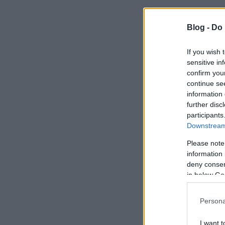
Blog -
Do 
If you wish 
sensitive in
confirm you
continue se
information 
further disc
participants
Downstream 
Please note
information 
deny consent
in below Go
Persona
I want t