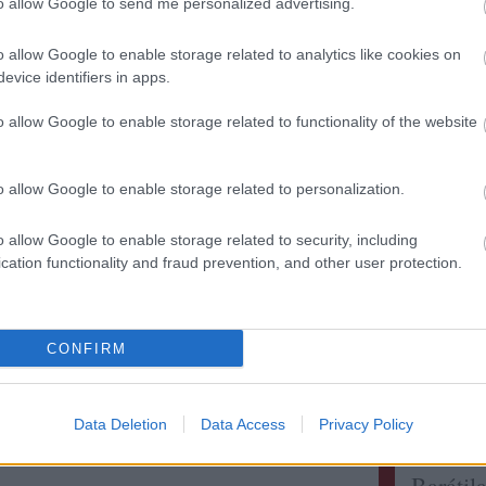
to allow Google to send me personalized advertising.
o allow Google to enable storage related to analytics like cookies on
evice identifiers in apps.
Kollég
o allow Google to enable storage related to functionality of the website
Albert 
Alkonyi
o allow Google to enable storage related to personalization.
Bordokt
Bortévé
o allow Google to enable storage related to security, including
Borwer
cation functionality and fraud prevention, and other user protection.
Jamie 
Jancis 
Pécsi b
CONFIRM
Robert 
Táncol
Vinogr
Data Deletion
Data Access
Privacy Policy
vörös é
Barátil