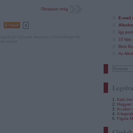
Olvasson még
E-mail 
Alkoho
Tetszik
0
Így pon
ingszilváni
sylvaner
domaines schlumberger
les
10 tipp
eim
elzást
Best Bu
Az Alko
Legolva
Kaló Im
Hogyan i
A cukor
A legesl
Figula M
Címké