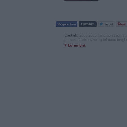
Címkék:
2006
2005
franciaország
rizl
princes abbés
sylvie spielmann
bergh
7
komment