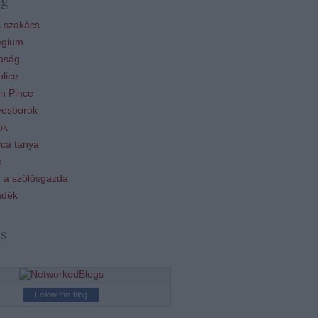
 szakács
égium
aság
lice
n Pince
esborok
ök
ca tanya
n
 a szőlősgazda
ádék
ss
Follow this blog