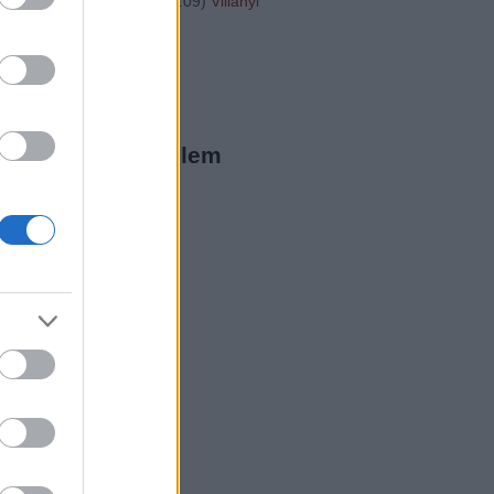
"http://...
(
2016.01.31. 16:09
)
Villányi
20
ista Twitter
megjeleníthető elem
ista a Facebookon