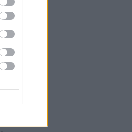
ák
gazda
 Tokaja
or
k
Goode
Robinson
orozó
Parker
óMedve
aphy
s fehér
ag