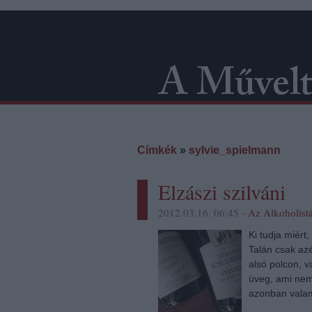
Címkék
»
sylvie_spielmann
Elzászi szilváni
2012.03.16. 06:45 -
Az Alkoholist
Ki tudja miért,
Talán csak az
alsó polcon, 
üveg, ami nem 
azonban valam