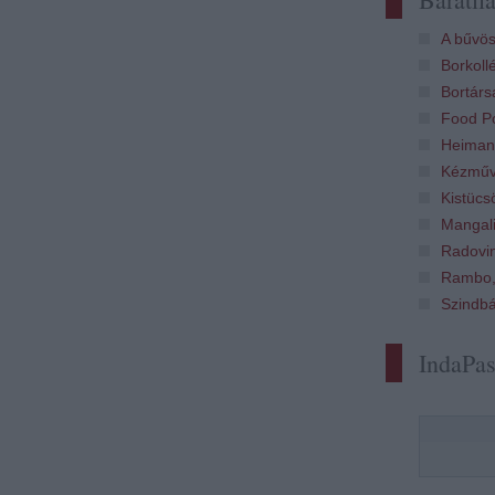
A bűvös
Borkoll
Bortárs
Food Po
Heiman
Kézműv
Kistücs
Mangali
Radovi
Rambo,
Szindb
IndaPa