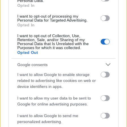
Personal Data.
szerpentinek lógnak a mosogatóba, másnapos
Opted In
ismeretlenek dülöngélnek félmeztelenül az ember
I want to opt-out of processing my
lakásában félig ürült édespezsgős…
Personal Data for Targeted Advertising.
Opted In
Az Istenek ajándéka
I want to opt-out of Collection, Use,
Retention, Sale, and/or Sharing of my
2003-as merlot nagytotál
Personal Data that Is Unrelated with the
Purposes for which it was collected.
rezeda123
•
2008. december 22.
10
Opted Out
Hogy miért az Istenek ajándéka? Szerintem azért,
Google consents
mert úgy tud méltóságteljes lenni, hogy közben
I want to allow Google to enable storage
barátságosan simogat és gyönyörködtet. Ízeinek
related to advertising like cookies on web or
gazdagsága több dimenzióban is képes egyszerre
device identifiers in apps.
jelen lenni; az igazán szép merlot nem csak hosszú,
de kellően mély is. Kóstolóink…
I want to allow my user data to be sent to
Google for online advertising purposes.
A szesz vonzásában
I want to allow Google to send me
personalized advertising.
Szent Gaál pincéjének prémium borai