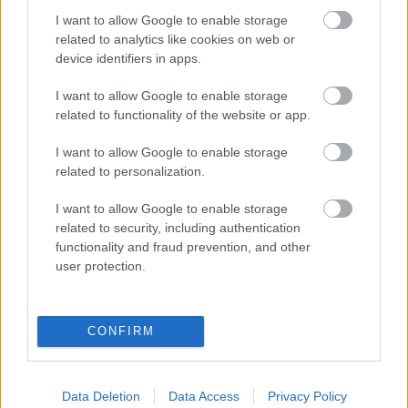
BOB
•
2008. október 11.
5
I want to allow Google to enable storage
related to analytics like cookies on web or
device identifiers in apps.
Néha - Albert gazdához hasonlóan - magam is
elgondolkodom azon, hogy tulajdonképpen mi az
I want to allow Google to enable storage
istent keresek én egy borban. Direkt, intenzív és
related to functionality of the website or app.
gyümölcsös illatot? Esetleg visszafogottat és
komplexet? Nagy testet, koncentrációt? Eleganciát,
I want to allow Google to enable storage
netán harmóniát? Vagy esetleg mindezt együtt?…
related to personalization.
I want to allow Google to enable storage
Csajok előnyben
related to security, including authentication
A Borfesztivál 2. napja - ahogy Bob látta
functionality and fraud prevention, and other
user protection.
BOB
•
2008. szeptember 13.
3
Ha valaki még egyszer megkérdezi tőlem, hogy
CONFIRM
milyen tervekkel megyek ki a borfesztiválra, vagy
hogy kikre vagyok kiváncsi, istenuccse beledobom az
első utamba akadó erjesztőkádba és még meg is
csömöszölöm. Eddig ugyanis akármilyen fesztiválra
Data Deletion
Data Access
Privacy Policy