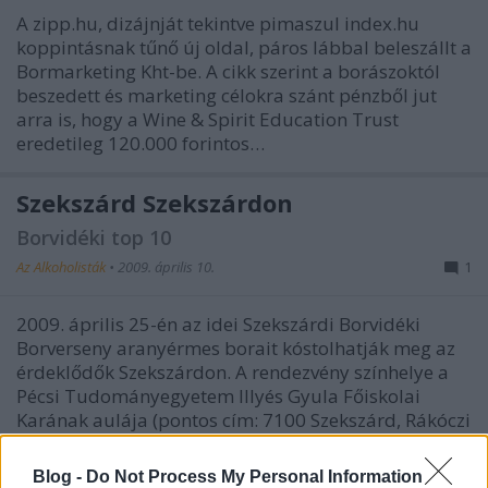
A zipp.hu, dizájnját tekintve pimaszul index.hu
koppintásnak tűnő új oldal, páros lábbal beleszállt a
Bormarketing Kht-be. A cikk szerint a borászoktól
beszedett és marketing célokra szánt pénzből jut
arra is, hogy a Wine & Spirit Education Trust
eredetileg 120.000 forintos…
Szekszárd Szekszárdon
Borvidéki top 10
Az Alkoholisták
•
2009. április 10.
1
2009. április 25-én az idei Szekszárdi Borvidéki
Borverseny aranyérmes borait kóstolhatják meg az
érdeklődők Szekszárdon. A rendezvény színhelye a
Pécsi Tudományegyetem Illyés Gyula Főiskolai
Karának aulája (pontos cím: 7100 Szekszárd, Rákóczi
u. 1.) A 2009-es Szekszárdi…
Blog -
Do Not Process My Personal Information