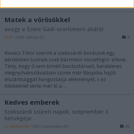
(-falura, satöbbi) mentem ki…
Matek a vörösökkel
avagy a Szent Gaál-szortiment alulról
BOB
•
2008. március 07.
0
Kovács Tibor szerint a szekszárdi borászok egy
kérdésben tudnak csak bármikor összefogni: ellene.
Tény, hogy ő sem kíméli borásztársait, karakteres
megnyilvánulásaiban szinte már Ráspiba hajló
elszántsággal hangoztatja véleményét, s ez
többeknél verte már ki a…
Kedves emberek
Szekszárdi szüreti napok, szeptember 3.
hétvégéje
Az Alkoholisták
•
2007. szeptember 20.
35