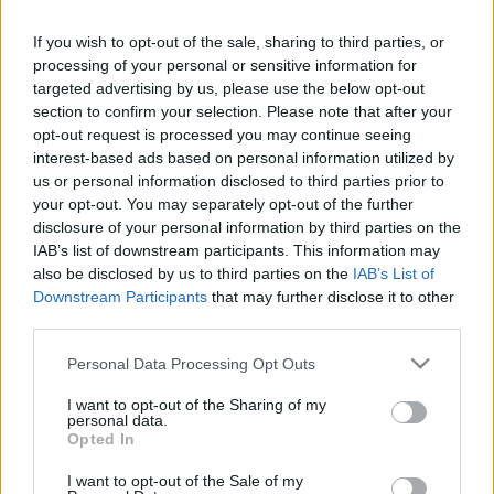
Vörösbor 2000 alatt
If you wish to opt-out of the sale, sharing to third parties, or
Alsópolcos kalandozások
processing of your personal or sensitive information for
BOB
•
2009. március 20.
52
targeted advertising by us, please use the below opt-out
section to confirm your selection. Please note that after your
Elöljáróban szögezzük le, hogy Magyarország
opt-out request is processed you may continue seeing
interest-based ads based on personal information utilized by
márpedig fehérboros vidék. Ezt halljuk minden
us or personal information disclosed to third parties prior to
nemzetközi aranyorrútól, ezt visszhangozza a hazai
your opt-out. You may separately opt-out of the further
borsajtó tekintélyes része, és - valljuk be - sok
disclosure of your personal information by third parties on the
kóstolási jegyzet is egyre inkább a fehérek irányába
IAB’s list of downstream participants. This information may
löki a magyar borra szomjazó…
also be disclosed by us to third parties on the
IAB’s List of
Downstream Participants
that may further disclose it to other
Mosogatás helyett
third parties.
A kadarkába fojtott újév
Please note that this website/app uses one or more Google
Personal Data Processing Opt Outs
services and may gather and store information including but
BOB
•
2009. január 10.
15
not limited to your visit or usage behaviour. You may click to
I want to opt-out of the Sharing of my
personal data.
grant or deny consent to Google and its third-party tags to
Nincs is jobb alkalom egy kis kadarkázásra, mint
Opted In
use your data for below specified purposes in below Google
január elseje. A trombitálás már halkul lassan, a
consent section.
I want to opt-out of the Sale of my
konfettimaradványok még a padlón hevernek,