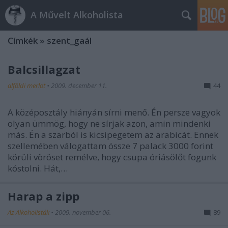
A Művelt Alkoholista
Címkék
»
szent_gaál
Balcsillagzat
alföldi merlot
•
2009. december 11.
44
A középosztály hiányán sírni menő. Én persze vagyok
olyan ümmög, hogy ne sírjak azon, amin mindenki
más. Én a szarból is kicsipegetem az arabicát. Ennek
szellemében válogattam össze 7 palack 3000 forint
körüli vöröset remélve, hogy csupa óriásölőt fogunk
kóstolni. Hát,…
Harap a zipp
Az Alkoholisták
•
2009. november 06.
89