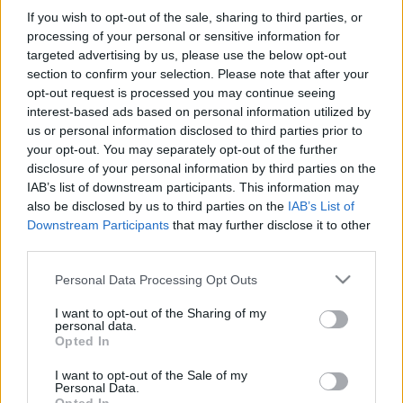
If you wish to opt-out of the sale, sharing to third parties, or
processing of your personal or sensitive information for
targeted advertising by us, please use the below opt-out
section to confirm your selection. Please note that after your
opt-out request is processed you may continue seeing
interest-based ads based on personal information utilized by
us or personal information disclosed to third parties prior to
your opt-out. You may separately opt-out of the further
disclosure of your personal information by third parties on the
IAB’s list of downstream participants. This information may
also be disclosed by us to third parties on the
IAB’s List of
Brunello di Monte San Giorgio
Downstream Participants
that may further disclose it to other
2HA Tabunello 2008
third parties.
palack
•
2010. október 06.
69
Please note that this website/app uses one or more Google
Personal Data Processing Opt Outs
services and may gather and store information including but
Mégiscsak volt valami értelme az idétlen pöttyöknek,
not limited to your visit or usage behaviour. You may click to
I want to opt-out of the Sharing of my
personal data.
ha nem is úgy, ahogy azt megálmodói gondolták.
grant or deny consent to Google and its third-party tags to
Opted In
Annak idején ugyanis többen felkaptuk a fejünk a
use your data for below specified purposes in below Google
consent section.
szentgyörgy-hegyi terroirt hűen tükröző sangiovese
I want to opt-out of the Sale of my
Personal Data.
felbukkanására. Tényleg csak bukkanás volt, hiszen