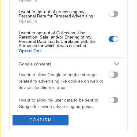
Opted In
– alighanem ennek…
I want to opt-out of processing my
Personal Data for Targeted Advertising.
Szászi Endre Szentgyörgy-hegyi
Opted In
Olaszrizling 2006
I want to opt-out of Collection, Use,
Retention, Sale, and/or Sharing of my
Tegnap ittam
Personal Data that Is Unrelated with the
Purposes for which it was collected.
vörös és fehér
•
2009. április 14.
8
Opted Out
Új sorozatot indítunk, melynek célja gyermekien
Google consents
egyszerű: rapid posztokban beszámolni egy-egy
I want to allow Google to enable storage
borélményünkről. Az utóbbi időkben többen is
related to advertising like cookies on web or
leginkább tematikusan iszunk, s ugyanígy írunk a
device identifiers in apps.
borokról. Bemutatunk termelőket, s boraikat; mini-
sorozatok keretében fajtaborokat bontunk;…
I want to allow my user data to be sent to
Google for online advertising purposes.
Mire jó egy Index-tréning?
I want to allow Google to send me
CONFIRM
Szászi Endre-szortiment Balatonszemesen
personalized advertising.
Albert gazda
•
2009. január 22.
1