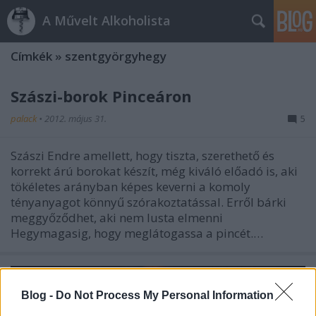
A Művelt Alkoholista
Címkék
»
szentgyörgyhegy
Szászi-borok Pinceáron
palack
•
2012. május 31.
5
Szászi Endre amellett, hogy tiszta, szerethető és
korrekt árú borokat készít, még kiváló előadó is, aki
tökéletes arányban képes keverni a komoly
tényanyagot könnyű szórakoztatással. Erről bárki
meggyőződhet, aki nem lusta elmenni
Hegymagasig, hogy meglátogassa a pincét.…
Blog -
Do Not Process My Personal Information