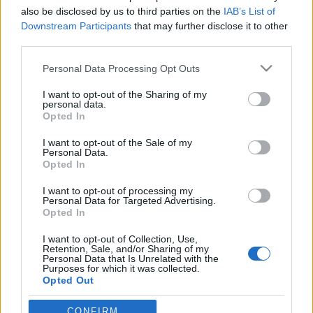
also be disclosed by us to third parties on the
IAB’s List of
vörös és fehér
•
2009. október 05.
40
Downstream Participants
that may further disclose it to other
third parties.
Van a hetedik kerületben egy nagyon furcsa borbolt.
Please note that this website/app uses one or more Google
Párszor már vásároltam ott, most először egy általuk
Personal Data Processing Opt Outs
services and may gather and store information including but
szervezett fajtakóstolóra is elmentem. A Borkápolna
not limited to your visit or usage behaviour. You may click to
I want to opt-out of the Sharing of my
egy műemlékvédelem alatt álló ház pincéjében
personal data.
grant or deny consent to Google and its third-party tags to
található, és ezt a helyiséget a Regnum Marianum
Opted In
use your data for below specified purposes in below Google
templom lerombolása után…
consent section.
I want to opt-out of the Sale of my
Personal Data.
Hársas utazás - harmadik megálló
Opted In
vörös és fehér
•
2008. július 28.
5
I want to opt-out of processing my
Personal Data for Targeted Advertising.
Opted In
A szárazabb tokaji hársak után tartottam egy félig,
I want to opt-out of Collection, Use,
vagy akár egészen édesre erjesztett kóstolást. A
Retention, Sale, and/or Sharing of my
debrői hárslevelűről sokunknak van, gondolom,
Personal Data that Is Unrelated with the
Purposes for which it was collected.
ilyen-olyan ifjúkori emléke, így hajtott a kíváncsiság,
Opted Out
hogy megtudjam: mi történt az elmúlt időben a
termőhelyen. Egy hétvégi…
Google consents
CONFIRM