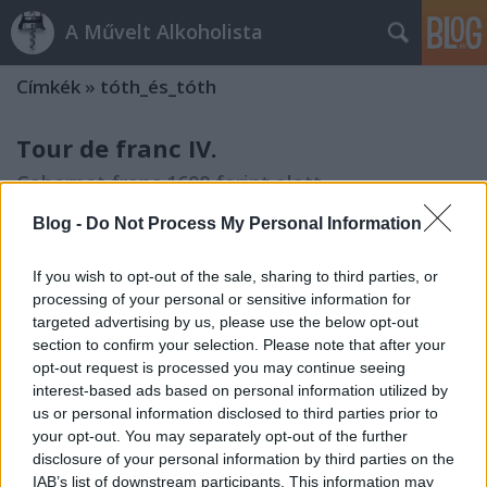
A Művelt Alkoholista
Címkék
»
tóth_és_tóth
Tour de franc IV.
Cabernet franc 1600 forint alatt
Octopus
•
2012. május 07.
8
Blog -
Do Not Process My Personal Information
Bevallom, nekem tetszik a pannon cabernet franc
If you wish to opt-out of the sale, sharing to third parties, or
gondolata. Univerzális vörös gyanánt (én is) a
processing of your personal or sensitive information for
kékfrankost választanám – már amíg Szentesi Jóska
targeted advertising by us, please use the below opt-out
elő nem áll a versenyképes kadarka klónokkal –,
section to confirm your selection. Please note that after your
ungarische gasztrobornak éppúgy, mint a
opt-out request is processed you may continue seeing
mindennapok italának vagy…
interest-based ads based on personal information utilized by
us or personal information disclosed to third parties prior to
your opt-out. You may separately opt-out of the further
Magyar francok
disclosure of your personal information by third parties on the
Cabernet franc kóstoló a Borkápolnában
IAB’s list of downstream participants. This information may