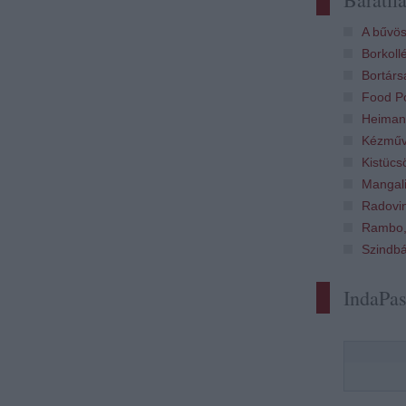
A bűvös
Borkoll
Bortárs
Food Po
Heiman
Kézműv
Kistücs
Mangali
Radovi
Rambo,
Szindb
IndaPa