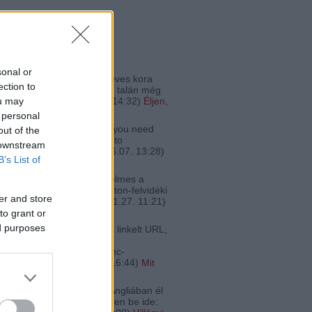
ő
 kommentek
sonal or
a kóstoltam a bort... 19 éves kora
ection to
e tökéletes állapotban van, talán még
nincs a cs...
(
2022.12.25. 14:32
)
Éljen,
ou may
egdrágább vörös!
 personal
Pénine:
@alföldimerlot: If you need
out of the
lised Champagne just go to
 downstream
thchampers.co.uk
(
2020.06.07. 13:28
)
B’s List of
ek az óceánon túlról
Feri:
Én most lettem szerelmes a
-be. Itta már valaki a Balaton-felvidéki
er and store
Zsolt Borászat ...
(
2018.11.27. 11:21
)
legjobb zweigeltjei
to grant or
ed purposes
 lecsós kép forrása nem a linkelt URL,
ez:
bojsza.hu/2007/07/kedvenc-
tml Kéret...
(
2017.02.21. 16:44
)
Mit
a lecsóhoz?
:
@fakanalhos: Aki pedig Angliában él
ar borra szomjas, az lessen be ide: