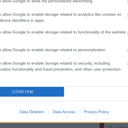
to allow Google to send me personalized advertising.
o allow Google to enable storage related to analytics like cookies on
evice identifiers in apps.
Kollég
o allow Google to enable storage related to functionality of the website
Albert 
Alkonyi
o allow Google to enable storage related to personalization.
Bordokt
Bortévé
o allow Google to enable storage related to security, including
Borwer
cation functionality and fraud prevention, and other user protection.
Jamie 
Jancis 
Pécsi b
CONFIRM
Robert 
Táncol
Vinogr
Data Deletion
Data Access
Privacy Policy
vörös é
Barátil