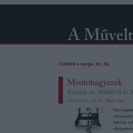
Címkék
»
varga_és_fia
Mostohagyerek
Ezerjók az Alföldről és 
2009.02.05. 05:30 -
Weér Yvo
Nemrégibe
rózsaszín
felhívta a
elfogadnán