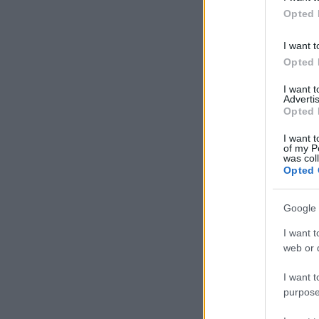
Opted 
I want t
Opted 
I want 
Advertis
Opted 
I want t
of my P
was col
Opted 
Google 
I want t
web or d
I want t
purpose