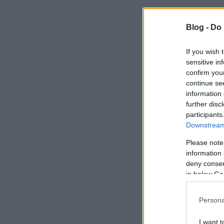
Blog -
Do 
If you wish 
sensitive in
confirm you
continue se
information 
further disc
participants
Downstream 
Please note
information 
deny consent
in below Go
Persona
I want t