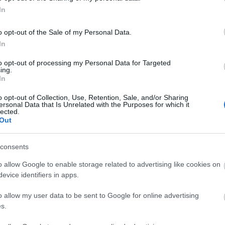
<a href=
áttörés
In
Utolsó 
o opt-out of the Sale of my Personal Data.
In
Alkohol
to opt-out of processing my Personal Data for Targeted
Nincs 
ing.
In
Alkohol
o opt-out of Collection, Use, Retention, Sale, and/or Sharing
ersonal Data that Is Unrelated with the Purposes for which it
lected.
Out
consents
o allow Google to enable storage related to advertising like cookies on
evice identifiers in apps.
o allow my user data to be sent to Google for online advertising
s.