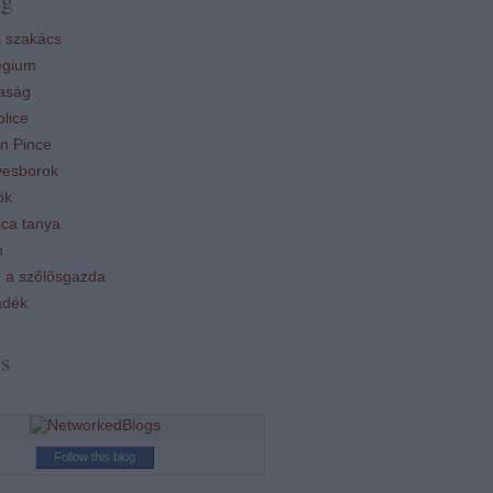
 szakács
égium
aság
lice
n Pince
esborok
ök
ca tanya
n
 a szőlősgazda
ádék
ss
Follow this blog