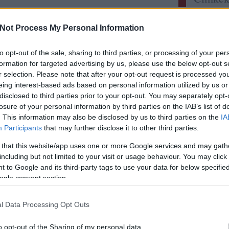
Címkefelh
Not Process My Personal Information
Utolsó
to opt-out of the sale, sharing to third parties, or processing of your per
elzee:
M
formation for targeted advertising by us, please use the below opt-out s
ellenér
mindig 
r selection. Please note that after your opt-out request is processed y
itt a l
eing interest-based ads based on personal information utilized by us or
Didier 
disclosed to third parties prior to your opt-out. You may separately opt-
persona
losure of your personal information by third parties on the IAB’s list of
sayitwi
. This information may also be disclosed by us to third parties on the
IA
Rizling
Participants
that may further disclose it to other third parties.
Szikra 
zweigelt
 that this website/app uses one or more Google services and may gath
Somodi 
A világ 
including but not limited to your visit or usage behaviour. You may click 
 to Google and its third-party tags to use your data for below specifi
gbsz:
A
hanem 
ogle consent section.
www.ga
lecsm.h
igyunk 
l Data Processing Opt Outs
ecsabi
és magy
o opt-out of the Sharing of my personal data.