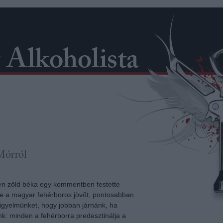
Mórról
n zöld béka egy kommentben festette
re a magyar fehérboros jövőt, pontosabban
 figyelmünket, hogy jobban járnánk, ha
k: minden a fehérborra predesztinálja a