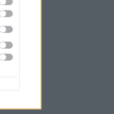
ák
gazda
 Tokaja
or
k
Goode
Robinson
orozó
Parker
óMedve
aphy
s fehér
ag