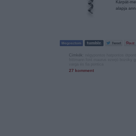
Kárpát-med
alapja an
Címkék:
négypontos
hatpontos
ötpon
frittmann
font
maurus
ezerjó
bozóky
g
varga és fia
pontica
27
komment