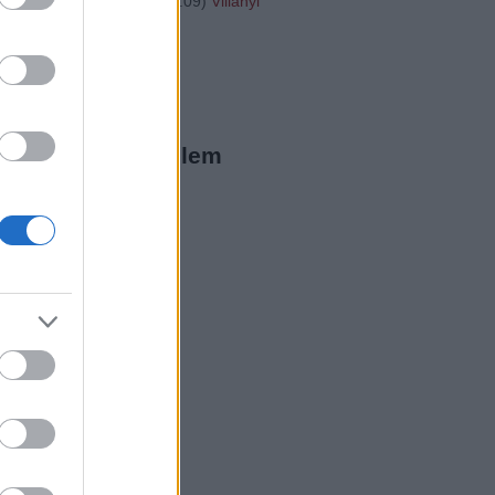
"http://...
(
2016.01.31. 16:09
)
Villányi
20
ista Twitter
megjeleníthető elem
ista a Facebookon