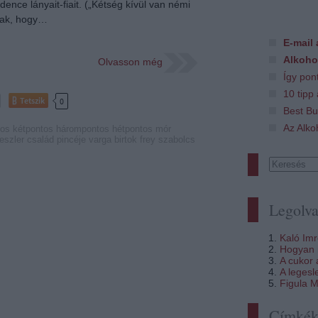
ence lányait-fiait. („Kétség kívül van némi
nak, hogy…
E-mail 
Alkoho
Olvasson még
Így pon
10 tipp
Tetszik
0
Best Bu
Az Alko
tos
kétpontos
hárompontos
hétpontos
mór
eszler család pincéje
varga birtok
frey szabolcs
Legolva
Kaló Im
Hogyan i
A cukor
A legesl
Figula M
Címké