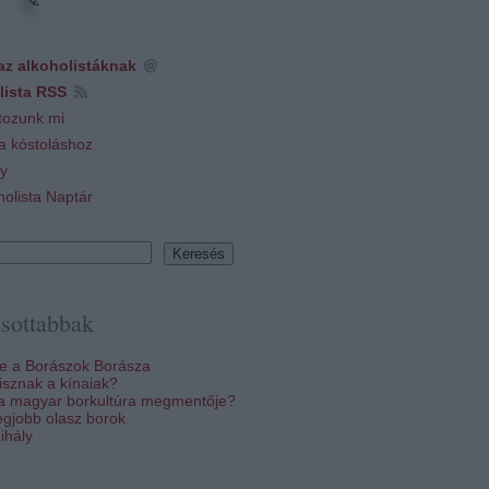
az alkoholistáknak
lista RSS
tozunk mi
 a kóstoláshoz
y
holista Naptár
sottabbak
re a Borászok Borásza
sznak a kínaiak?
 a magyar borkultúra megmentője?
egjobb olasz borok
ihály
k